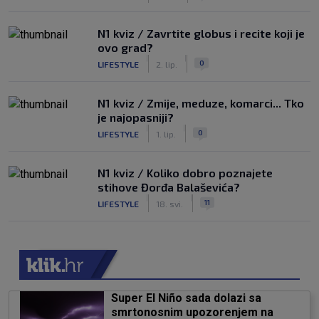
N1 kviz / Zavrtite globus i recite koji je
ovo grad?
|
|
0
LIFESTYLE
2. lip.
N1 kviz / Zmije, meduze, komarci... Tko
je najopasniji?
|
|
0
LIFESTYLE
1. lip.
N1 kviz / Koliko dobro poznajete
stihove Đorđa Balaševića?
|
|
11
LIFESTYLE
18. svi.
Super El Niño sada dolazi sa
smrtonosnim upozorenjem na