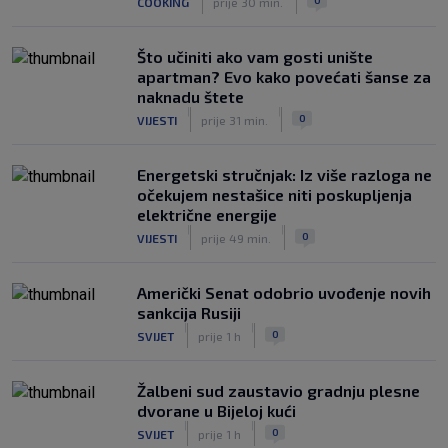
COOKING
prije 30 min.
Što učiniti ako vam gosti unište
apartman? Evo kako povećati šanse za
naknadu štete
|
|
0
VIJESTI
prije 31 min.
Energetski stručnjak: Iz više razloga ne
očekujem nestašice niti poskupljenja
električne energije
|
|
0
VIJESTI
prije 49 min.
Američki Senat odobrio uvođenje novih
sankcija Rusiji
|
|
0
SVIJET
prije 1 h
Žalbeni sud zaustavio gradnju plesne
dvorane u Bijeloj kući
|
|
0
SVIJET
prije 1 h