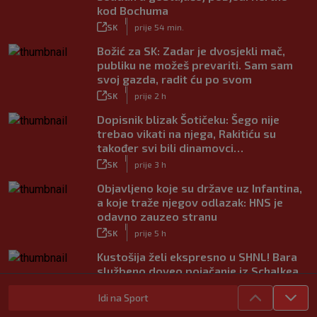
kod Bochuma
|
SK
prije 54 min.
Božić za SK: Zadar je dvosjekli mač,
publiku ne možeš prevariti. Sam sam
svoj gazda, radit ću po svom
|
SK
prije 2 h
Dopisnik blizak Šotičeku: Šego nije
trebao vikati na njega, Rakitiću su
također svi bili dinamovci…
|
SK
prije 3 h
Objavljeno koje su države uz Infantina,
a koje traže njegov odlazak: HNS je
odavno zauzeo stranu
|
SK
prije 5 h
Kustošija želi ekspresno u SHNL! Bara
službeno doveo pojačanje iz Schalkea
|
SK
prije 4 h
Idi na Sport
Tomiyasu se vraća u Premier ligu,