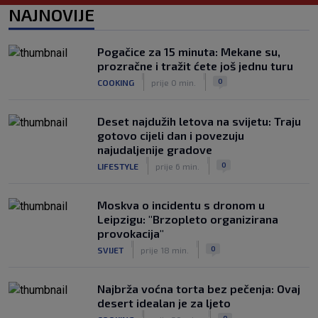
postat će suigrač bivšeg Vatrenog
NAJNOVIJE
|
SK
prije 3 h
Veliko priznanje za hrvatskog
Pogačice za 15 minuta: Mekane su,
stručnjaka: Jurica Žuža novi je pomoćni
prozračne i tražit ćete još jednu turu
trener Barcelone
|
|
0
COOKING
prije 0 min.
|
SK
prije 2 h
Deset najdužih letova na svijetu: Traju
gotovo cijeli dan i povezuju
najudaljenije gradove
|
|
0
LIFESTYLE
prije 6 min.
Moskva o incidentu s dronom u
Leipzigu: "Brzopleto organizirana
provokacija"
|
|
0
SVIJET
prije 18 min.
Najbrža voćna torta bez pečenja: Ovaj
desert idealan je za ljeto
|
|
0