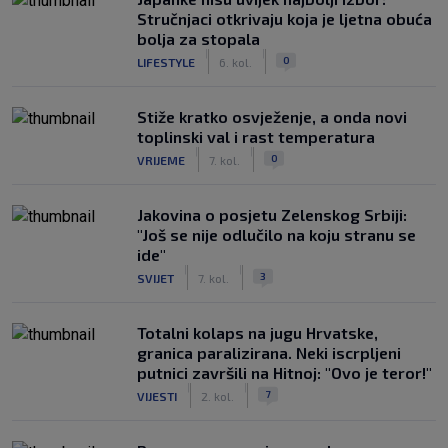
Stručnjaci otkrivaju koja je ljetna obuća
bolja za stopala
|
|
0
LIFESTYLE
6. kol.
Stiže kratko osvježenje, a onda novi
toplinski val i rast temperatura
|
|
0
VRIJEME
7. kol.
Jakovina o posjetu Zelenskog Srbiji:
"Još se nije odlučilo na koju stranu se
ide"
|
|
3
SVIJET
7. kol.
Totalni kolaps na jugu Hrvatske,
granica paralizirana. Neki iscrpljeni
putnici završili na Hitnoj: "Ovo je teror!"
|
|
7
VIJESTI
2. kol.