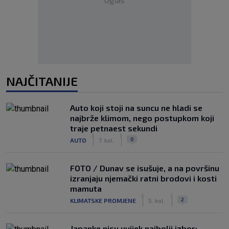
NAJČITANIJE
Auto koji stoji na suncu ne hladi se
najbrže klimom, nego postupkom koji
traje petnaest sekundi
|
|
0
AUTO
7. kol.
FOTO / Dunav se isušuje, a na površinu
izranjaju njemački ratni brodovi i kosti
mamuta
|
|
2
KLIMATSKE PROMJENE
5. kol.
Japanke nisu uvijek najbolji izbor: