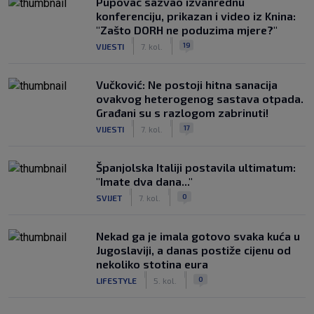
Pupovac sazvao izvanrednu
konferenciju, prikazan i video iz Knina:
"Zašto DORH ne poduzima mjere?"
|
|
19
VIJESTI
7. kol.
Vučković: Ne postoji hitna sanacija
ovakvog heterogenog sastava otpada.
Građani su s razlogom zabrinuti!
|
|
17
VIJESTI
7. kol.
Španjolska Italiji postavila ultimatum:
"Imate dva dana..."
|
|
0
SVIJET
7. kol.
Nekad ga je imala gotovo svaka kuća u
Jugoslaviji, a danas postiže cijenu od
nekoliko stotina eura
|
|
0
LIFESTYLE
5. kol.