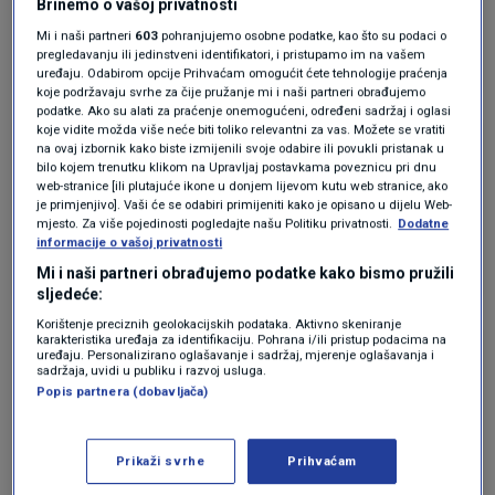
kuži, a skužit će. Evolucija čini svoje.
Brinemo o vašoj privatnosti
Mi i naši partneri
603
pohranjujemo osobne podatke, kao što su podaci o
Odgovor
pregledavanju ili jedinstveni identifikatori, i pristupamo im na vašem
uređaju. Odabirom opcije Prihvaćam omogućit ćete tehnologije praćenja
koje podržavaju svrhe za čije pružanje mi i naši partneri obrađujemo
podatke. Ako su alati za praćenje onemogućeni, određeni sadržaj i oglasi
koje vidite možda više neće biti toliko relevantni za vas. Možete se vratiti
prije 4 mjeseci
stragari
na ovaj izbornik kako biste izmijenili svoje odabire ili povukli pristanak u
bilo kojem trenutku klikom na Upravljaj postavkama poveznicu pri dnu
web-stranice [ili plutajuće ikone u donjem lijevom kutu web stranice, ako
je primjenjivo]. Vaši će se odabiri primijeniti kako je opisano u dijelu Web-
pa, dokle bre...
mjesto. Za više pojedinosti pogledajte našu Politiku privatnosti.
Dodatne
informacije o vašoj privatnosti
Odgovor
Mi i naši partneri obrađujemo podatke kako bismo pružili
sljedeće:
Korištenje preciznih geolokacijskih podataka. Aktivno skeniranje
karakteristika uređaja za identifikaciju. Pohrana i/ili pristup podacima na
prije 4 mjeseci
poskok
uređaju. Personalizirano oglašavanje i sadržaj, mjerenje oglašavanja i
sadržaja, uvidi u publiku i razvoj usluga.
Popis partnera (dobavljača)
normalno za usraše u usraškoj državi
Odgovor
Prikaži svrhe
Prihvaćam