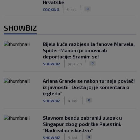
Hrvatske
|
|
0
COOKING
5. kol.
SHOWBIZ
Bijela kuća razbjesnila fanove Marvela,
Spider-Manom promovirali
deportacije: Sramim se!
|
|
0
SHOWBIZ
prije 2 h
Ariana Grande se nakon turneje povlači
iz javnosti: "Dosta joj je komentara o
izgledu"
|
|
0
SHOWBIZ
4. kol.
Slavnom bendu zabranili ulazak u
Singapur zbog podrške Palestini:
"Nadrealno iskustvo"
|
|
0
SHOWBIZ
3. kol.