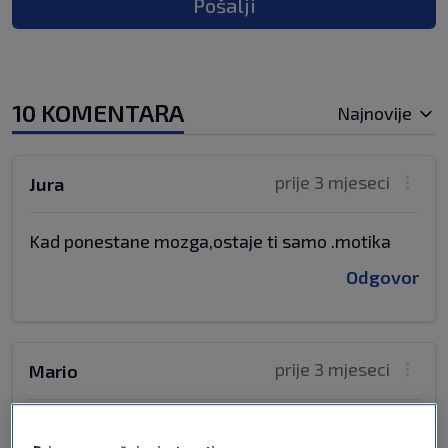
Pošalji
10 KOMENTARA
Najnovije
prije 3 mjeseci
Jura
Kad ponestane mozga,ostaje ti samo .motika
Odgovor
prije 3 mjeseci
Mario
Eto nebilo zlo veće, čovjek barem čita. To što ne