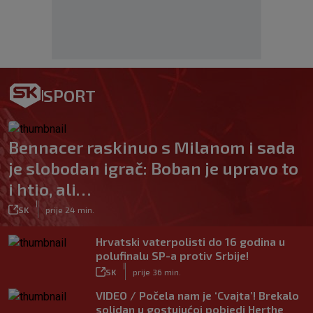
SPORT
Bennacer raskinuo s Milanom i sada
je slobodan igrač: Boban je upravo to
i htio, ali…
|
SK
prije 24 min.
Hrvatski vaterpolisti do 16 godina u
polufinalu SP-a protiv Srbije!
|
SK
prije 36 min.
VIDEO / Počela nam je ‘Cvajta’! Brekalo
solidan u gostujućoj pobjedi Herthe