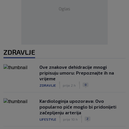
Oglas
ZDRAVLJE
Ove znakove dehidracije mnogi
pripisuju umoru: Prepoznajte ih na
vrijeme
|
|
0
ZDRAVLJE
prije 2 h
Kardiologinja upozorava: Ovo
popularno piće moglo bi pridonijeti
začepljenju arterija
|
|
2
LIFESTYLE
prije 10 h