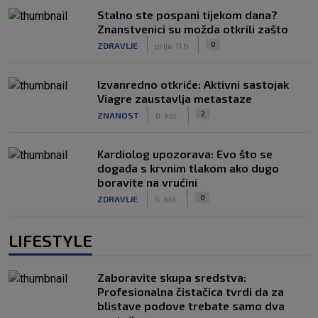
Stalno ste pospani tijekom dana?
Znanstvenici su možda otkrili zašto
|
|
0
ZDRAVLJE
prije 11 h
Izvanredno otkriće: Aktivni sastojak
Viagre zaustavlja metastaze
|
|
2
ZNANOST
6. kol.
Kardiolog upozorava: Evo što se
događa s krvnim tlakom ako dugo
boravite na vrućini
|
|
0
ZDRAVLJE
5. kol.
LIFESTYLE
Zaboravite skupa sredstva:
Profesionalna čistačica tvrdi da za
blistave podove trebate samo dva