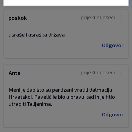
prije 4 mjeseci
poskok
usraše i usraška država
Odgovor
prije 4 mjeseci
Ante
Meni je žao što su partizani vratili dalmaciju
Hrvatskoj. Pavelić je bio u pravu kad ih je htio
utrapiti Talijanima.
Odgovor