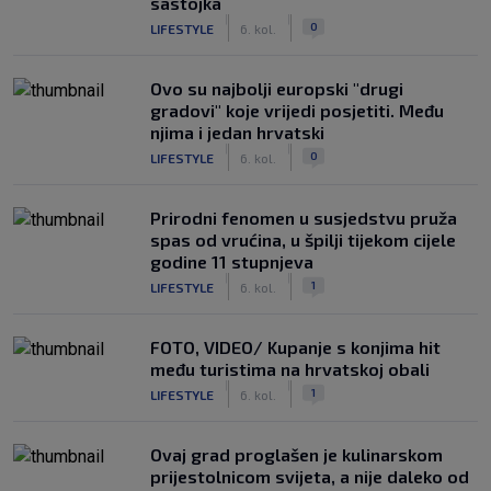
sastojka
|
|
0
LIFESTYLE
6. kol.
Ovo su najbolji europski "drugi
gradovi" koje vrijedi posjetiti. Među
njima i jedan hrvatski
|
|
0
LIFESTYLE
6. kol.
Prirodni fenomen u susjedstvu pruža
spas od vrućina, u špilji tijekom cijele
godine 11 stupnjeva
|
|
1
LIFESTYLE
6. kol.
FOTO, VIDEO/ Kupanje s konjima hit
među turistima na hrvatskoj obali
|
|
1
LIFESTYLE
6. kol.
Ovaj grad proglašen je kulinarskom
prijestolnicom svijeta, a nije daleko od