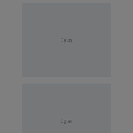
Oglas
Oglas