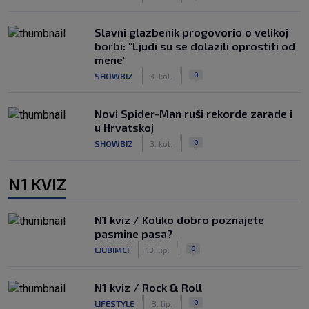
Slavni glazbenik progovorio o velikoj
borbi: "Ljudi su se dolazili oprostiti od
mene"
|
|
0
SHOWBIZ
3. kol.
Novi Spider-Man ruši rekorde zarade i
u Hrvatskoj
|
|
0
SHOWBIZ
3. kol.
N1 KVIZ
N1 kviz / Koliko dobro poznajete
pasmine pasa?
|
|
0
LJUBIMCI
13. lip.
N1 kviz / Rock & Roll
|
|
0
LIFESTYLE
8. lip.