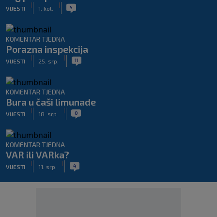
|
|
5
VIJESTI
1. kol.
KOMENTAR TJEDNA
Porazna inspekcija
|
|
11
VIJESTI
25. srp.
KOMENTAR TJEDNA
Bura u čaši limunade
|
|
0
VIJESTI
18. srp.
KOMENTAR TJEDNA
VAR ili VARka?
|
|
4
VIJESTI
11. srp.