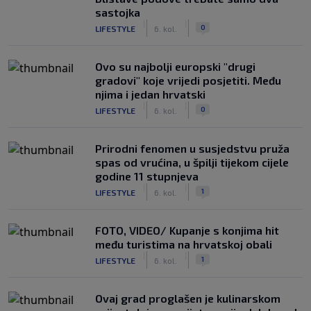
sastojka
|
|
0
LIFESTYLE
6. kol.
Ovo su najbolji europski "drugi
gradovi" koje vrijedi posjetiti. Među
njima i jedan hrvatski
|
|
0
LIFESTYLE
6. kol.
Prirodni fenomen u susjedstvu pruža
spas od vrućina, u špilji tijekom cijele
godine 11 stupnjeva
|
|
1
LIFESTYLE
6. kol.
FOTO, VIDEO/ Kupanje s konjima hit
među turistima na hrvatskoj obali
|
|
1
LIFESTYLE
6. kol.
Ovaj grad proglašen je kulinarskom