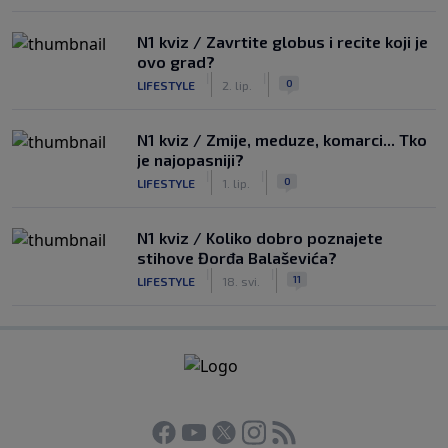
N1 kviz / Zavrtite globus i recite koji je
ovo grad?
|
|
0
LIFESTYLE
2. lip.
N1 kviz / Zmije, meduze, komarci... Tko
je najopasniji?
|
|
0
LIFESTYLE
1. lip.
N1 kviz / Koliko dobro poznajete
stihove Đorđa Balaševića?
|
|
11
LIFESTYLE
18. svi.