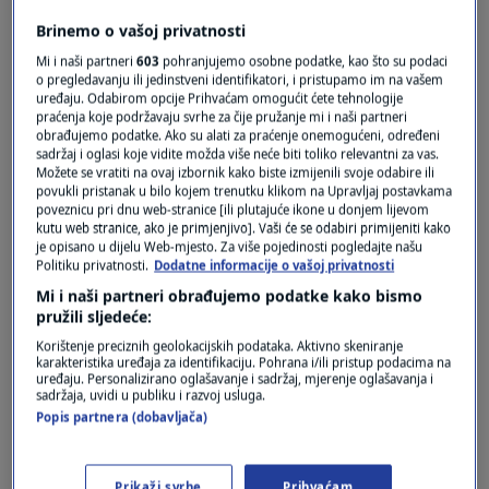
Brinemo o vašoj privatnosti
Mi i naši partneri
603
pohranjujemo osobne podatke, kao što su podaci
o pregledavanju ili jedinstveni identifikatori, i pristupamo im na vašem
uređaju. Odabirom opcije Prihvaćam omogućit ćete tehnologije
praćenja koje podržavaju svrhe za čije pružanje mi i naši partneri
obrađujemo podatke. Ako su alati za praćenje onemogućeni, određeni
Oglas
sadržaj i oglasi koje vidite možda više neće biti toliko relevantni za vas.
Možete se vratiti na ovaj izbornik kako biste izmijenili svoje odabire ili
povukli pristanak u bilo kojem trenutku klikom na Upravljaj postavkama
poveznicu pri dnu web-stranice [ili plutajuće ikone u donjem lijevom
kutu web stranice, ako je primjenjivo]. Vaši će se odabiri primijeniti kako
je opisano u dijelu Web-mjesto. Za više pojedinosti pogledajte našu
Politiku privatnosti.
Dodatne informacije o vašoj privatnosti
Mi i naši partneri obrađujemo podatke kako bismo
pružili sljedeće:
Korištenje preciznih geolokacijskih podataka. Aktivno skeniranje
karakteristika uređaja za identifikaciju. Pohrana i/ili pristup podacima na
uređaju. Personalizirano oglašavanje i sadržaj, mjerenje oglašavanja i
sadržaja, uvidi u publiku i razvoj usluga.
Popis partnera (dobavljača)
Oglas
Prikaži svrhe
Prihvaćam