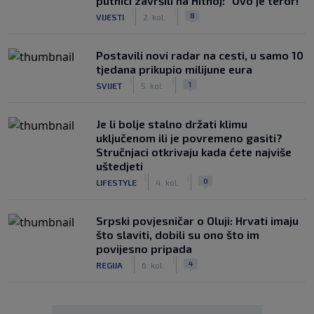
putnici završili na Hitnoj: "Ovo je teror!"
|
|
8
VIJESTI
2. kol.
Postavili novi radar na cesti, u samo 10
tjedana prikupio milijune eura
|
|
1
SVIJET
5. kol.
Je li bolje stalno držati klimu
uključenom ili je povremeno gasiti?
Stručnjaci otkrivaju kada ćete najviše
uštedjeti
|
|
0
LIFESTYLE
4. kol.
Srpski povjesničar o Oluji: Hrvati imaju
što slaviti, dobili su ono što im
povijesno pripada
|
|
4
REGIJA
6. kol.