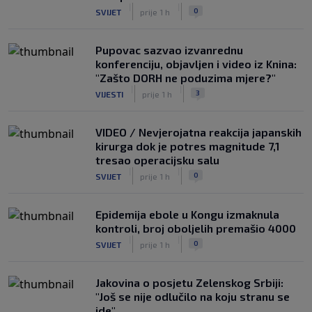
|
|
0
SVIJET
prije 1 h
Pupovac sazvao izvanrednu
konferenciju, objavljen i video iz Knina:
"Zašto DORH ne poduzima mjere?"
|
|
3
VIJESTI
prije 1 h
VIDEO / Nevjerojatna reakcija japanskih
kirurga dok je potres magnitude 7,1
tresao operacijsku salu
|
|
0
SVIJET
prije 1 h
Epidemija ebole u Kongu izmaknula
kontroli, broj oboljelih premašio 4000
|
|
0
SVIJET
prije 1 h
Jakovina o posjetu Zelenskog Srbiji:
"Još se nije odlučilo na koju stranu se
ide"