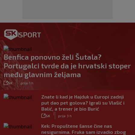
SPORT
Benfica ponovno želi Šutala?
Portugalci tvrde da je hrvatski stoper
među glavnim željama
|
SK
prije 1 h
Znate li kad je Hajduk u Europi zadnji
put dao pet golova? Igrali su Vlašić i
Balić, a trener je bio Burić
|
SK
prije 3 h
Kek: Propuštene šanse čine nas
nesigurnima. Fruka sam izvadio zbog