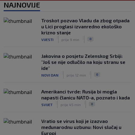
Junak riječke pobjede priznao: ‘Nisam
NAJNOVIJE
zadovoljan, trebalo je biti barem dva
razlike’
|
Troskot pozvao Vladu da zbog otpada
SK
6. kol.
u Lici proglasi izvanredno ekološko
Pajaziti: Pokušat ćemo biti bolji protiv
krizno stanje
Istre
|
|
0
VIJESTI
prije 9 min
|
SK
6. kol.
Jakovina o posjetu Zelenskog Srbiji:
"Još se nije odlučilo na koju stranu se
ide"
|
|
0
NOVI DAN
prije 12 min
Amerikanci tvrde: Rusija bi mogla
napasti članicu NATO-a, poznato i kada
|
|
0
SVIJET
prije 45 min
Vratio se virus koji je izazvao
međunarodnu uzbunu: Novi slučaj u
Europi