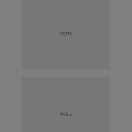
Oglas
Oglas