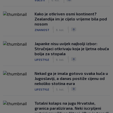
Kako je otkriven osmi kontinent?
Zealandija im je cijelo vrijeme bila pod
nosom
|
|
0
ZNANOST
6. kol.
Japanke nisu uvijek najbolji izbor:
Stručnjaci otkrivaju koja je ljetna obuća
bolja za stopala
|
|
0
LIFESTYLE
6. kol.
Nekad ga je imala gotovo svaka kuća u
Jugoslaviji, a danas postiže cijenu od
nekoliko stotina eura
|
|
0
LIFESTYLE
5. kol.
Totalni kolaps na jugu Hrvatske,
granica paralizirana. Neki iscrpljeni