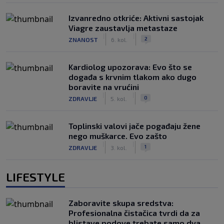
Izvanredno otkriće: Aktivni sastojak
Viagre zaustavlja metastaze
|
|
2
ZNANOST
6. kol.
Kardiolog upozorava: Evo što se
događa s krvnim tlakom ako dugo
boravite na vrućini
|
|
0
ZDRAVLJE
5. kol.
Toplinski valovi jače pogađaju žene
nego muškarce. Evo zašto
|
|
1
ZDRAVLJE
3. kol.
LIFESTYLE
Zaboravite skupa sredstva:
Profesionalna čistačica tvrdi da za
blistave podove trebate samo dva