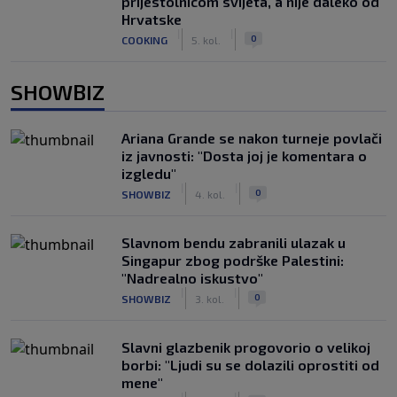
prijestolnicom svijeta, a nije daleko od
Hrvatske
|
|
0
COOKING
5. kol.
SHOWBIZ
Ariana Grande se nakon turneje povlači
iz javnosti: "Dosta joj je komentara o
izgledu"
|
|
0
SHOWBIZ
4. kol.
Slavnom bendu zabranili ulazak u
Singapur zbog podrške Palestini:
"Nadrealno iskustvo"
|
|
0
SHOWBIZ
3. kol.
Slavni glazbenik progovorio o velikoj
borbi: "Ljudi su se dolazili oprostiti od
mene"
|
|