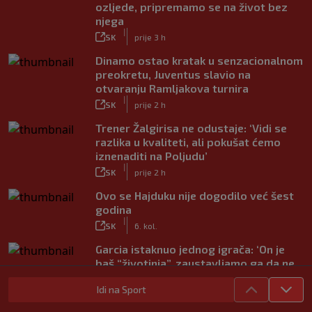
ozljede, pripremamo se na život bez
njega
|
SK
prije 3 h
Dinamo ostao kratak u senzacionalnom
preokretu, Juventus slavio na
otvaranju Ramljakova turnira
|
SK
prije 2 h
Trener Žalgirisa ne odustaje: ‘Vidi se
razlika u kvaliteti, ali pokušat ćemo
iznenaditi na Poljudu’
|
SK
prije 2 h
Ovo se Hajduku nije dogodilo već šest
godina
|
SK
6. kol.
Garcia istaknuo jednog igrača: ‘On je
baš “životinja”, zaustavljamo ga da ne
trenira tako’
|
Idi na Sport
SK
6. kol.