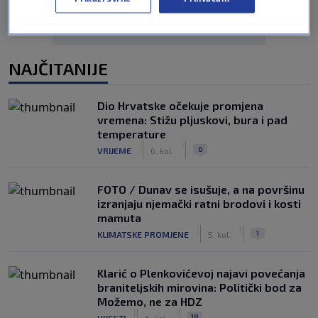
NAJČITANIJE
Dio Hrvatske očekuje promjena
vremena: Stižu pljuskovi, bura i pad
temperature
|
|
0
VRIJEME
6. kol.
FOTO / Dunav se isušuje, a na površinu
izranjaju njemački ratni brodovi i kosti
mamuta
|
|
1
KLIMATSKE PROMJENE
5. kol.
Klarić o Plenkovićevoj najavi povećanja
braniteljskih mirovina: Politički bod za
Možemo, ne za HDZ
|
|
18
VIJESTI
6. kol.