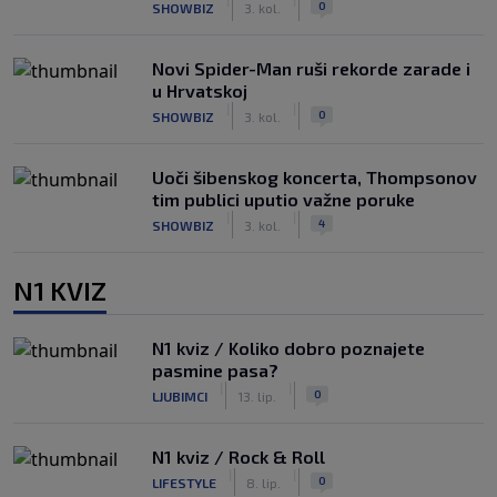
0
SHOWBIZ
3. kol.
Novi Spider-Man ruši rekorde zarade i
u Hrvatskoj
|
|
0
SHOWBIZ
3. kol.
Uoči šibenskog koncerta, Thompsonov
tim publici uputio važne poruke
|
|
4
SHOWBIZ
3. kol.
N1 KVIZ
N1 kviz / Koliko dobro poznajete
pasmine pasa?
|
|
0
LJUBIMCI
13. lip.
N1 kviz / Rock & Roll
|
|
0
LIFESTYLE
8. lip.