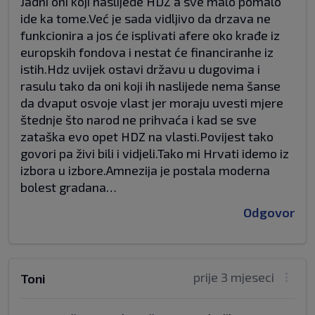
Jadni oni koji naslijede HDZ a sve malo pomalo
ide ka tome.Već je sada vidljivo da drzava ne
funkcionira a jos će isplivati afere oko krađe iz
europskih fondova i nestat će financiranhe iz
istih.Hdz uvijek ostavi državu u dugovima i
rasulu tako da oni koji ih naslijede nema šanse
da dvaput osvoje vlast jer moraju uvesti mjere
štednje što narod ne prihvaća i kad se sve
zataška evo opet HDZ na vlasti.Povijest tako
govori pa živi bili i vidjeli.Tako mi Hrvati idemo iz
izbora u izbore.Amnezija je postala moderna
bolest gradana…
Odgovor
prije 3 mjeseci
Toni