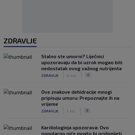
ZDRAVLJE
Stalno ste umorni? Liječnici
upozoravaju da bi uzrok mogao biti
nedostatak ovog važnog nutrijenta
|
|
0
ZDRAVLJE
8. kol.
Ove znakove dehidracije mnogi
pripisuju umoru: Prepoznajte ih na
vrijeme
|
|
0
ZDRAVLJE
7. kol.
Kardiologinja upozorava: Ovo
popularno piće moglo bi pridonijeti