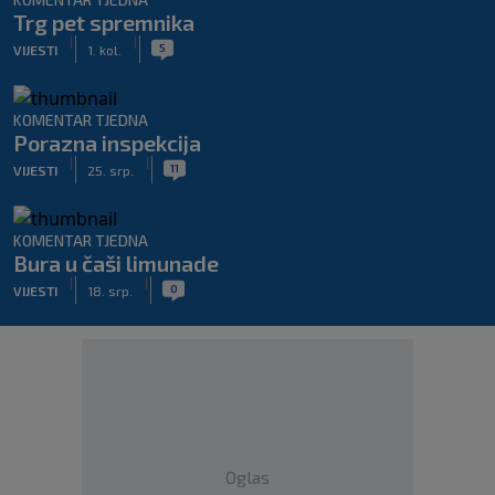
Trg pet spremnika
|
|
5
VIJESTI
1. kol.
KOMENTAR TJEDNA
Porazna inspekcija
|
|
11
VIJESTI
25. srp.
KOMENTAR TJEDNA
Bura u čaši limunade
|
|
0
VIJESTI
18. srp.
Oglas