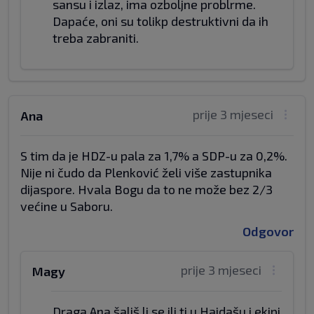
sansu i izlaz, ima ozboljne problrme.
Dapaće, oni su tolikp destruktivni da ih
treba zabraniti.
prije 3 mjeseci
Ana
S tim da je HDZ-u pala za 1,7% a SDP-u za 0,2%.
Nije ni čudo da Plenković želi više zastupnika
dijaspore. Hvala Bogu da to ne može bez 2/3
većine u Saboru.
Odgovor
prije 3 mjeseci
Magy
Draga Ana šališ li se ili ti u Hajdašu i ekipi