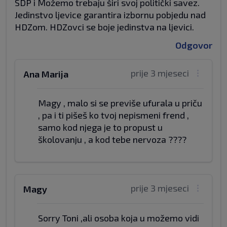
SDP i Možemo trebaju širi svoj politički savez.
Jedinstvo ljevice garantira izbornu pobjedu nad
HDZom. HDZovci se boje jedinstva na ljevici.
Odgovor
prije 3 mjeseci
Ana Marija
Magy , malo si se previše ufurala u priču
, pa i ti pišeš ko tvoj nepismeni frend ,
samo kod njega je to propust u
školovanju , a kod tebe nervoza ????
prije 3 mjeseci
Magy
Sorry Toni ,ali osoba koja u možemo vidi