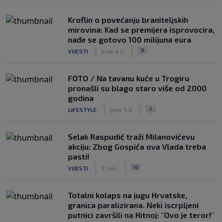
Kroflin o povećanju braniteljskih
mirovina: Kad se premijera isprovocira,
nađe se gotovo 100 milijuna eura
|
|
9
VIJESTI
prije 4 h
FOTO / Na tavanu kuće u Trogiru
pronašli su blago staro više od 2000
godina
|
|
2
LIFESTYLE
prije 5 h
Selak Raspudić traži Milanovićevu
akciju: Zbog Gospića ova Vlada treba
pasti!
|
|
32
VIJESTI
9. kol.
Totalni kolaps na jugu Hrvatske,
granica paralizirana. Neki iscrpljeni
putnici završili na Hitnoj: "Ovo je teror!"