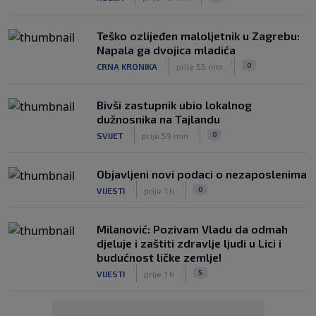
Teško ozlijeđen maloljetnik u Zagrebu:
Napala ga dvojica mladića
|
|
0
CRNA KRONIKA
prije 55 min
Bivši zastupnik ubio lokalnog
dužnosnika na Tajlandu
|
|
0
SVIJET
prije 59 min
Objavljeni novi podaci o nezaposlenima
|
|
0
VIJESTI
prije 1 h
Milanović: Pozivam Vladu da odmah
djeluje i zaštiti zdravlje ljudi u Lici i
budućnost ličke zemlje!
|
|
5
VIJESTI
prije 1 h