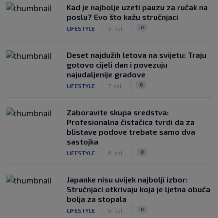
Kad je najbolje uzeti pauzu za ručak na
poslu? Evo što kažu stručnjaci
|
|
0
LIFESTYLE
9. kol.
Deset najdužih letova na svijetu: Traju
gotovo cijeli dan i povezuju
najudaljenije gradove
|
|
0
LIFESTYLE
7. kol.
Zaboravite skupa sredstva:
Profesionalna čistačica tvrdi da za
blistave podove trebate samo dva
sastojka
|
|
0
LIFESTYLE
6. kol.
Japanke nisu uvijek najbolji izbor:
Stručnjaci otkrivaju koja je ljetna obuća
bolja za stopala
|
|
0
LIFESTYLE
6. kol.