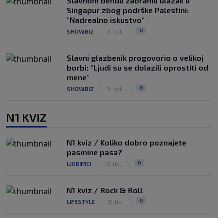
Slavnom bendu zabranili ulazak u
Singapur zbog podrške Palestini:
"Nadrealno iskustvo"
|
|
0
SHOWBIZ
3. kol.
Slavni glazbenik progovorio o velikoj
borbi: "Ljudi su se dolazili oprostiti od
mene"
|
|
0
SHOWBIZ
3. kol.
N1 KVIZ
N1 kviz / Koliko dobro poznajete
pasmine pasa?
|
|
0
LJUBIMCI
13. lip.
N1 kviz / Rock & Roll
|
|
0
LIFESTYLE
8. lip.