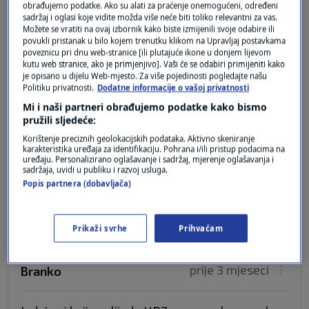
obrađujemo podatke. Ako su alati za praćenje onemogućeni, određeni
gdje je zapoceo svoju prljavu igru -
sadržaj i oglasi koje vidite možda više neće biti toliko relevantni za vas.
najomrazeniji , ne kao politicar , nego kao covjek
Možete se vratiti na ovaj izbornik kako biste izmijenili svoje odabire ili
. Vi jadni placenici , vas oko 25% , ako se gradani
povukli pristanak u bilo kojem trenutku klikom na Upravljaj postavkama
poveznicu pri dnu web-stranice [ili plutajuće ikone u donjem lijevom
Hrvatske odluce izaci na biralista , ostajete u
kutu web stranice, ako je primjenjivo]. Vaši će se odabiri primijeniti kako
proslosti i zatvorima
je opisano u dijelu Web-mjesto. Za više pojedinosti pogledajte našu
Politiku privatnosti.
Dodatne informacije o vašoj privatnosti
Odgovor
Mi i naši partneri obrađujemo podatke kako bismo
pružili sljedeće:
prije 3 mjeseci
Ana Marija
Korištenje preciznih geolokacijskih podataka. Aktivno skeniranje
karakteristika uređaja za identifikaciju. Pohrana i/ili pristup podacima na
uređaju. Personalizirano oglašavanje i sadržaj, mjerenje oglašavanja i
sadržaja, uvidi u publiku i razvoj usluga.
zzt...a ti u svom velikom "znanju" , uz
Popis partnera (dobavljača)
sendvić i bicu vina
Prikaži svrhe
Prihvaćam
prije 3 mjeseci
Branko