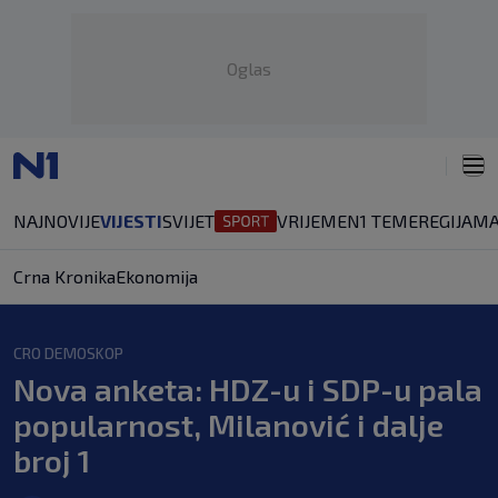
Oglas
NAJNOVIJE
VIJESTI
SVIJET
VRIJEME
N1 TEME
REGIJA
MA
Crna Kronika
Ekonomija
CRO DEMOSKOP
Nova anketa: HDZ-u i SDP-u pala
popularnost, Milanović i dalje
broj 1