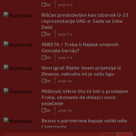
|
SK
prije 4 h
Bišćan predstavljen kao izbornik U-23
reprezentacije UAE-e: Sada se čeka
Dalić
|
SK
prije 5 h
ANKETA / Treba li Hajduk smijeniti
Gonzala Garciju?
|
SK
prije 2 h
Novi igrač Rijeke: Imam prijatelja iz
Dinama, nahvalio mi je vašu ligu
|
SK
prije 1 h
Mišković otkrio što će biti s prodajom
Fruka, obznanio da dolazi i novo
pojačanje
|
SK
prije 1 h
Bezos s partnerima kupuje veliki udio
Liverpoola
|
SK
prije 36 min