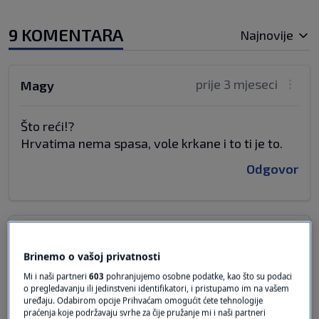
9 KOMENTARA
Najnovije
prije 3 mjeseci
Magy
Što reći!?
Hrvatima nema spasa, vole krkane i to ti je to.
Odgovor
prije 3 mjeseci
Ana Marija
Brinemo o vašoj privatnosti
Kao i svih proteklih mjeseci , godina- Milanović
Mi i naši partneri
603
pohranjujemo osobne podatke, kao što su podaci
o pregledavanju ili jedinstveni identifikatori, i pristupamo im na vašem
uvijek najomiljenini , a Plenković od prvog dana
uređaju. Odabirom opcije Prihvaćam omogućit ćete tehnologije
otkad je isplazio iz satora branitelja u Savskoj ,
praćenja koje podržavaju svrhe za čije pružanje mi i naši partneri