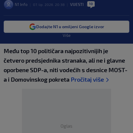
10
N1 Info
VIJESTI
|
07. lip. 2026. 20:38
|
|
Dodajte N1 u omiljeni Google izvor
Više
Među top 10 političara najpozitivnijih je
četvero predsjednika stranaka, ali ne i glavne
oporbene SDP-a, niti vodećih s desnice MOST-
a i Domovinskog pokreta
Pročitaj više
Oglas