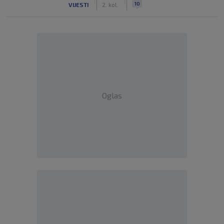
|
|
10
VIJESTI
2. kol.
Oglas