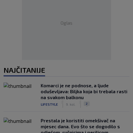
Oglas
NAJČITANIJE
Komarci je ne podnose, a ljude
oduševljava: Biljka koja bi trebala rasti
na svakom balkonu
|
|
2
LIFESTYLE
9. kol.
Prestala je koristiti omekšivač na
mjesec dana. Evo što se dogodilo s
odjećom, ručnicima i perilicom