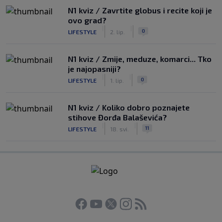
N1 kviz / Zavrtite globus i recite koji je
ovo grad?
|
|
0
LIFESTYLE
2. lip.
N1 kviz / Zmije, meduze, komarci... Tko
je najopasniji?
|
|
0
LIFESTYLE
1. lip.
N1 kviz / Koliko dobro poznajete
stihove Đorđa Balaševića?
|
|
11
LIFESTYLE
18. svi.