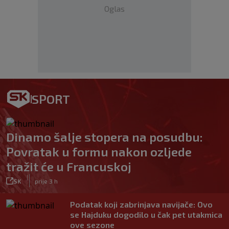
Oglas
SPORT
Dinamo šalje stopera na posudbu:
Povratak u formu nakon ozljede
tražit će u Francuskoj
|
SK
prije 3 h
Podatak koji zabrinjava navijače: Ovo
se Hajduku dogodilo u čak pet utakmica
ove sezone