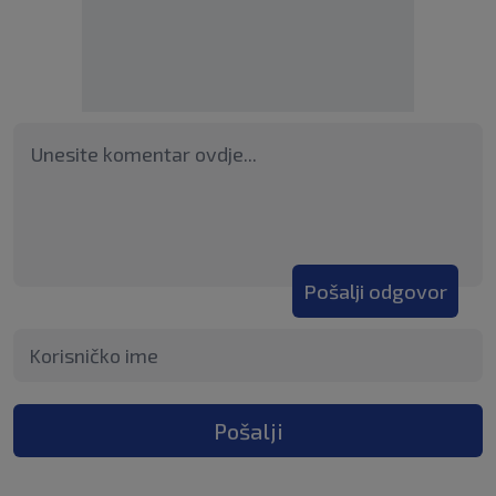
Pošalji odgovor
Pošalji