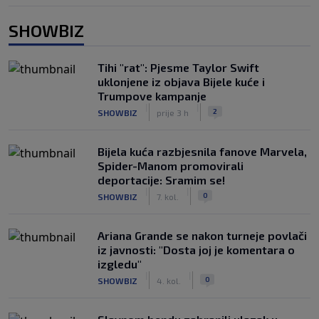
SHOWBIZ
Tihi "rat": Pjesme Taylor Swift
uklonjene iz objava Bijele kuće i
Trumpove kampanje
|
|
2
SHOWBIZ
prije 3 h
Bijela kuća razbjesnila fanove Marvela,
Spider-Manom promovirali
deportacije: Sramim se!
|
|
0
SHOWBIZ
7. kol.
Ariana Grande se nakon turneje povlači
iz javnosti: "Dosta joj je komentara o
izgledu"
|
|
0
SHOWBIZ
4. kol.