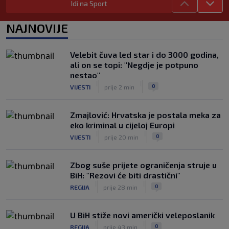
Idi na Sport
Počelo Europsko prvenstvo u plivanju,
Hribar prva rezerva na 50m leptir
NAJNOVIJE
|
SK
prije 55 min
Pratite uz SK: Branitelj naslova u
Velebit čuva led star i do 3000 godina,
Kanadi se osjeća sjajno, izborio je novo
ali on se topi: "Negdje je potpuno
četvrtfinale
nestao"
|
|
|
SK
prije 4 h
0
VIJESTI
prije 2 min
Zmajlović: Hrvatska je postala meka za
eko kriminal u cijeloj Europi
|
|
0
VIJESTI
prije 20 min
Zbog suše prijete ograničenja struje u
BiH: "Rezovi će biti drastični"
|
|
0
REGIJA
prije 28 min
U BiH stiže novi američki veleposlanik
|
|
0
REGIJA
prije 43 min