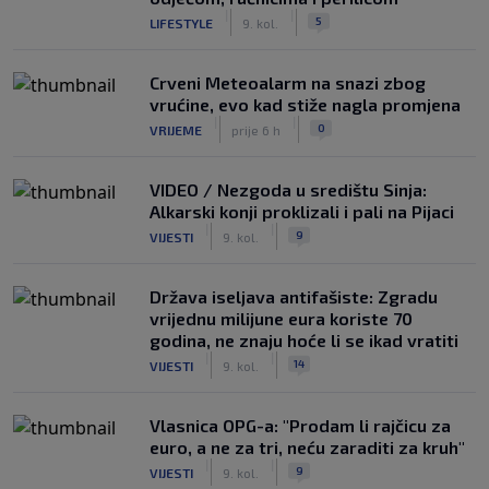
|
|
5
LIFESTYLE
9. kol.
Crveni Meteoalarm na snazi zbog
vrućine, evo kad stiže nagla promjena
|
|
0
VRIJEME
prije 6 h
VIDEO / Nezgoda u središtu Sinja:
Alkarski konji proklizali i pali na Pijaci
|
|
9
VIJESTI
9. kol.
Država iseljava antifašiste: Zgradu
vrijednu milijune eura koriste 70
godina, ne znaju hoće li se ikad vratiti
|
|
14
VIJESTI
9. kol.
Vlasnica OPG-a: "Prodam li rajčicu za
euro, a ne za tri, neću zaraditi za kruh"
|
|
9
VIJESTI
9. kol.