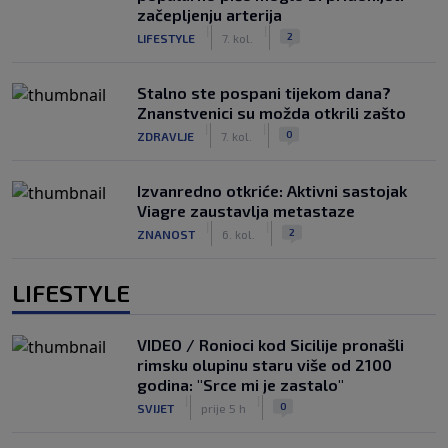
začepljenju arterija
|
|
2
LIFESTYLE
7. kol.
Stalno ste pospani tijekom dana?
Znanstvenici su možda otkrili zašto
|
|
0
ZDRAVLJE
7. kol.
Izvanredno otkriće: Aktivni sastojak
Viagre zaustavlja metastaze
|
|
2
ZNANOST
6. kol.
LIFESTYLE
VIDEO / Ronioci kod Sicilije pronašli
rimsku olupinu staru više od 2100
godina: "Srce mi je zastalo"
|
|
0
SVIJET
prije 5 h