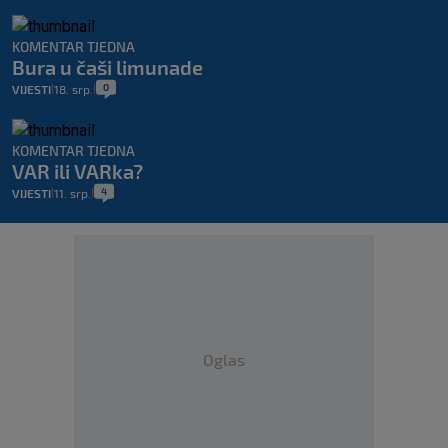
KOMENTAR TJEDNA
Bura u čaši limunade
0
VIJESTI
18. srp.
|
|
KOMENTAR TJEDNA
VAR ili VARka?
4
VIJESTI
11. srp.
|
|
Oglas