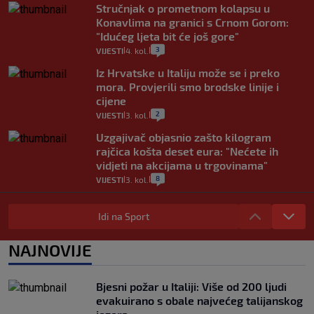
Stručnjak o prometnom kolapsu u
Konavlima na granici s Crnom Gorom:
"Idućeg ljeta bit će još gore"
3
VIJESTI
4. kol.
|
|
Iz Hrvatske u Italiju može se i preko
mora. Provjerili smo brodske linije i
cijene
2
VIJESTI
3. kol.
|
|
Uzgajivač objasnio zašto kilogram
rajčica košta deset eura: "Nećete ih
vidjeti na akcijama u trgovinama"
8
VIJESTI
3. kol.
|
|
Selidba je jedno od stresnijih iskustava.
Evo aktualnih cijena i nekoliko savjeta
Idi na Sport
da prođe što lakše i jeftinije
0
VIJESTI
2. kol.
NAJNOVIJE
|
|
Izračunali smo koliko košta putovanje
automobilom na Hvar iz Zagreba, a
Bjesni požar u Italiji: Više od 200 ljudi
koliko iz Osijeka
evakuirano s obale najvećeg talijanskog
14
VIJESTI
2. kol.
|
|