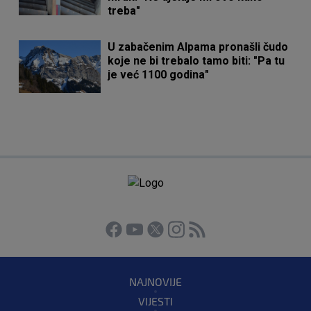
treba"
U zabačenim Alpama pronašli čudo
koje ne bi trebalo tamo biti: "Pa tu
je već 1100 godina"
NAJNOVIJE
VIJESTI