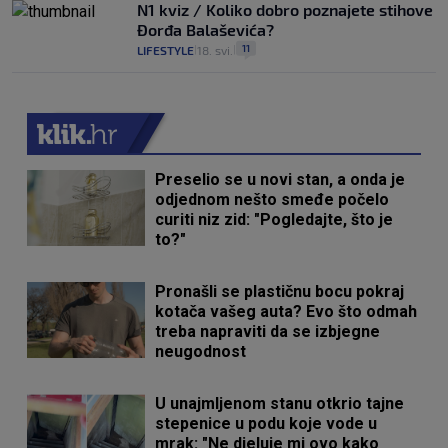
N1 kviz / Koliko dobro poznajete stihove
Đorđa Balaševića?
11
LIFESTYLE
18. svi.
|
|
Preselio se u novi stan, a onda je
odjednom nešto smeđe počelo
curiti niz zid: "Pogledajte, što je
to?"
Pronašli se plastičnu bocu pokraj
kotača vašeg auta? Evo što odmah
treba napraviti da se izbjegne
neugodnost
U unajmljenom stanu otkrio tajne
stepenice u podu koje vode u
mrak: "Ne djeluje mi ovo kako