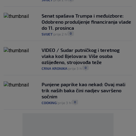
Senat spašava Trumpa i međuizbore:
Odobreno produljenje financiranja vlade
do 11. prosinca
0
SVIJET
prije 2 h
|
|
VIDEO / Sudar putničkog i teretnog
vlaka kod Bjelovara: Više osoba
ozlijeđeno, strojovođa teže
0
CRNA KRONIKA
prije 3 h
|
|
Punjene paprike kao nekad: Ovaj mali
trik naših baka čini nadjev savršeno
sočnim
0
COOKING
prije 3 h
|
|