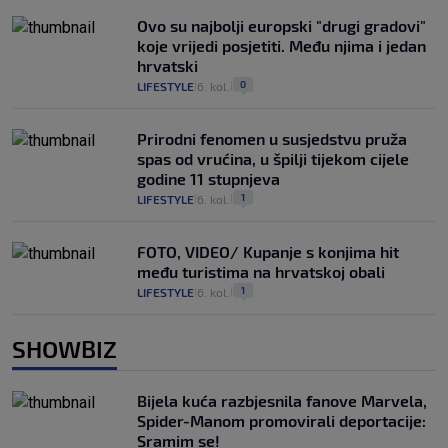
Ovo su najbolji europski "drugi gradovi"
koje vrijedi posjetiti. Među njima i jedan
hrvatski
0
LIFESTYLE
6. kol.
|
|
Prirodni fenomen u susjedstvu pruža
spas od vrućina, u špilji tijekom cijele
godine 11 stupnjeva
1
LIFESTYLE
6. kol.
|
|
FOTO, VIDEO/ Kupanje s konjima hit
među turistima na hrvatskoj obali
1
LIFESTYLE
6. kol.
|
|
SHOWBIZ
Bijela kuća razbjesnila fanove Marvela,
Spider-Manom promovirali deportacije:
Sramim se!