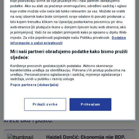
koje podržavaju svrhe za čije pružanje mi i naši partneri obrađujemo
Minimalno je pao i SDP koji je trenutno na 22
podatke. Ako su alati za praćenje onemogućeni, određeni sadržaj i oglasi
koje vidite možda više neće biti toliko relevantni za vas. Možete se vratiti
posto, dok je Možemo! s kojim je SDP
na ovaj izbornik kako biste izmijenili svoje odabire ili povukli pristanak u
bilo kojem trenutku klikom na Upravljaj postavkama poveznicu pri dnu
polovicom svibnja najavio zajednički izlazak na
web-stranice [ili plutajuće ikone u donjem lijevom kutu web stranice, ako
je primjenjivo]. Vaši će se odabiri primijeniti kako je opisano u dijelu Web-
iduće parlamentarne izbore - trenutno na 12
mjesto. Za više pojedinosti pogledajte našu Politiku privatnosti.
Dodatne
informacije o vašoj privatnosti
posto s minimalnim rastom od 0,01 posto u
Mi i naši partneri obrađujemo podatke kako bismo pružili
odnosu na svibanj.
sljedeće:
Korištenje preciznih geolokacijskih podataka. Aktivno skeniranje
Izborni prag još jedino prelazi MOST koji je na 7
karakteristika uređaja za identifikaciju. Pohrana i/ili pristup podacima na
uređaju. Personalizirano oglašavanje i sadržaj, mjerenje oglašavanja i
i pol posto dok je peta politička snaga u zemlji
sadržaja, uvidi u publiku i razvoj usluga.
Popis partnera (dobavljača)
stranka DRITO bračnog para
Raspudić
. Vrlo
blizu je i glavni HDZ-ov koalicijiski partner
Prikaži svrhe
Prihvaćam
Domovinski pokret dok se niz idućih stranaka
kreće oko 1 posto.
Hajdaš Dončić: Ekonomija nije BDP,