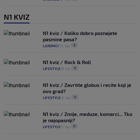
N1 KVIZ
N1 kviz / Koliko dobro poznajete
pasmine pasa?
0
LJUBIMCI
13. lip.
|
|
N1 kviz / Rock & Roll
0
LIFESTYLE
8. lip.
|
|
N1 kviz / Zavrtite globus i recite koji je
ovo grad?
0
LIFESTYLE
2. lip.
|
|
N1 kviz / Zmije, meduze, komarci... Tko
je najopasniji?
0
LIFESTYLE
1. lip.
|
|