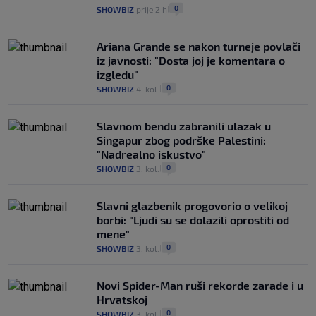
0
SHOWBIZ
prije 2 h
|
|
Ariana Grande se nakon turneje povlači
iz javnosti: "Dosta joj je komentara o
izgledu"
0
SHOWBIZ
4. kol.
|
|
Slavnom bendu zabranili ulazak u
Singapur zbog podrške Palestini:
"Nadrealno iskustvo"
0
SHOWBIZ
3. kol.
|
|
Slavni glazbenik progovorio o velikoj
borbi: "Ljudi su se dolazili oprostiti od
mene"
0
SHOWBIZ
3. kol.
|
|
Novi Spider-Man ruši rekorde zarade i u
Hrvatskoj
0
SHOWBIZ
3. kol.
|
|