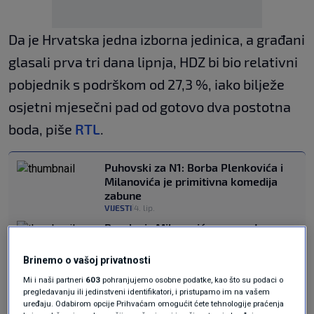
Da je Hrvatska jedna izborna jedinica, a građani
glasali prva tri dana lipnja, HDZ bi bio relativni
pobjednik s podrškom od 27,3 %, iako bilježe
osjetni mjesečni pad od gotovo dva postotna
boda, piše
RTL
.
Puhovski za N1: Borba Plenkovića i
Milanovića je primitivna komedija
zabune
VIJESTI
4. lip.
|
Poruka iz Milanovićevog ureda:
Plenković bi povećavao broj
zastupnika iz dijaspore. Ništa od
Brinemo o vašoj privatnosti
toga!
Mi i naši partneri
603
pohranjujemo osobne podatke, kao što su podaci o
VIJESTI
3. lip.
|
pregledavanju ili jedinstveni identifikatori, i pristupamo im na vašem
uređaju. Odabirom opcije Prihvaćam omogućit ćete tehnologije praćenja