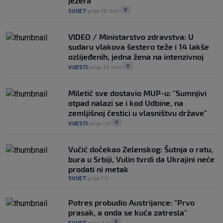
jezera
0
SVIJET
prije 16 min
|
|
VIDEO / Ministarstvo zdravstva: U
sudaru vlakova šestero teže i 14 lakše
ozlijeđenih, jedna žena na intenzivnoj
0
VIJESTI
prije 33 min
|
|
Miletić sve dostavio MUP-u: "Sumnjivi
otpad nalazi se i kod Udbine, na
zemljišnoj čestici u vlasništvu države"
0
VIJESTI
prije 1 h
|
|
Vučić dočekao Zelenskog: Šutnja o ratu,
bura u Srbiji, Vulin tvrdi da Ukrajini neće
prodati ni metak
SVIJET
prije 1 h
|
Potres probudio Austrijance: "Prvo
prasak, a onda se kuća zatresla"
0
SVIJET
prije 2 h
|
|