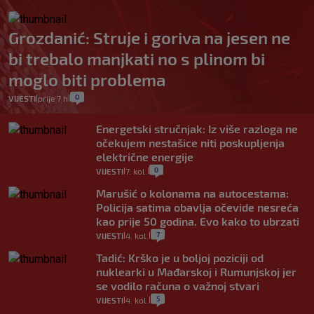
Grozdanić: Struje i goriva na jesen ne
bi trebalo manjkati no s plinom bi
moglo biti problema
0
VIJESTI
prije 7 h
|
|
Energetski stručnjak: Iz više razloga ne
očekujem nestašice niti poskupljenja
električne energije
0
VIJESTI
7. kol.
|
|
Marušić o kolonama na autocestama:
Policija satima obavlja očevide nesreća
kao prije 50 godina. Evo kako to ubrzati
7
VIJESTI
4. kol.
|
|
Tadić: Krško je u boljoj poziciji od
nuklearki u Mađarskoj i Rumunjskoj jer
se vodilo računa o važnoj stvari
5
VIJESTI
4. kol.
|
|