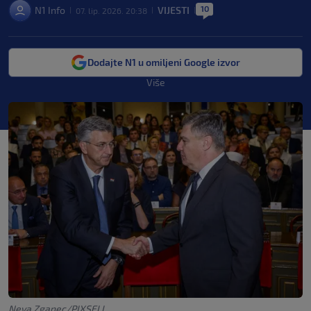
10
N1 Info
VIJESTI
07. lip. 2026. 20:38
|
|
|
Dodajte N1 u omiljeni Google izvor
Više
Neva Zganec/PIXSELL