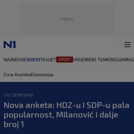
Oglas
NAJNOVIJE
VIJESTI
SVIJET
VRIJEME
N1 TEME
REGIJA
MAG
Crna Kronika
Ekonomija
CRO DEMOSKOP
Nova anketa: HDZ-u i SDP-u pala
popularnost, Milanović i dalje
broj 1