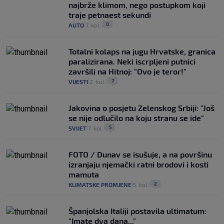
najbrže klimom, nego postupkom koji
traje petnaest sekundi
0
AUTO
7. kol.
|
|
Totalni kolaps na jugu Hrvatske, granica
paralizirana. Neki iscrpljeni putnici
završili na Hitnoj: "Ovo je teror!"
7
VIJESTI
2. kol.
|
|
Jakovina o posjetu Zelenskog Srbiji: "Još
se nije odlučilo na koju stranu se ide"
5
SVIJET
7. kol.
|
|
FOTO / Dunav se isušuje, a na površinu
izranjaju njemački ratni brodovi i kosti
mamuta
2
KLIMATSKE PROMJENE
5. kol.
|
|
Španjolska Italiji postavila ultimatum:
"Imate dva dana..."