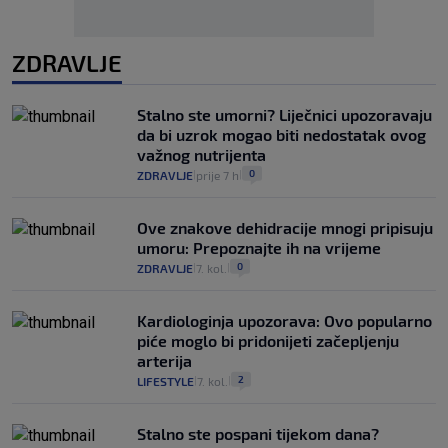
ZDRAVLJE
Stalno ste umorni? Liječnici upozoravaju
da bi uzrok mogao biti nedostatak ovog
važnog nutrijenta
0
ZDRAVLJE
prije 7 h
|
|
Ove znakove dehidracije mnogi pripisuju
umoru: Prepoznajte ih na vrijeme
0
ZDRAVLJE
7. kol.
|
|
Kardiologinja upozorava: Ovo popularno
piće moglo bi pridonijeti začepljenju
arterija
2
LIFESTYLE
7. kol.
|
|
Stalno ste pospani tijekom dana?