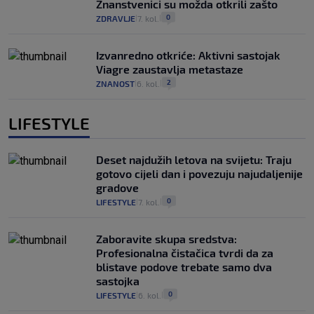
Znanstvenici su možda otkrili zašto
0
ZDRAVLJE
7. kol.
|
|
Izvanredno otkriće: Aktivni sastojak
Viagre zaustavlja metastaze
2
ZNANOST
6. kol.
|
|
LIFESTYLE
Deset najdužih letova na svijetu: Traju
gotovo cijeli dan i povezuju najudaljenije
gradove
0
LIFESTYLE
7. kol.
|
|
Zaboravite skupa sredstva:
Profesionalna čistačica tvrdi da za
blistave podove trebate samo dva
sastojka
0
LIFESTYLE
6. kol.
|
|