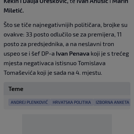
Kekin i Dalija Orešković,
te
Ivan Anušić
i
Marin
Miletić.
Što se tiče najnegativnijih političara, brojke su
ovakve: 33 posto odlučilo se za premijera, 11
posto za predsjednika, a na neslavni tron
uspeo se i šef DP-a
Ivan Penava
koji je s trećeg
mjesta negativaca istisnuo Tomislava
Tomaševića koji je sada na 4. mjestu.
Teme
ANDREJ PLENKOVIĆ
HRVATSKA POLITIKA
IZBORNA ANKETA