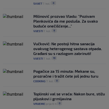
0
SVIJET
7. kol.
|
|
Milinović prozvao Vladu: "Pozivam
Plenkovića da me posluša. Za svako
buduće onečišćenje..."
9
VIJESTI
7. kol.
|
|
Vučković: Ne postoji hitna sanacija
ovakvog heterogenog sastava otpada.
Građani su s razlogom zabrinuti!
19
VIJESTI
7. kol.
|
|
Pogačice za 15 minuta: Mekane su,
prozračne i tražit ćete još jednu turu
0
COOKING
7. kol.
|
|
Toplinski val se vraća: Nakon bure, stižu
pljuskovi i grmljavina
0
VRIJEME
prije 6 h
|
|