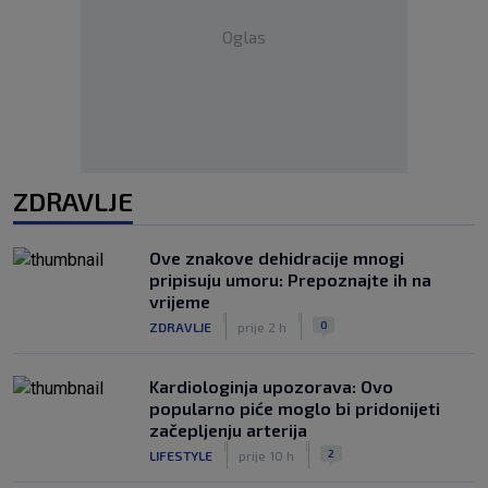
Oglas
ZDRAVLJE
Ove znakove dehidracije mnogi
pripisuju umoru: Prepoznajte ih na
vrijeme
|
|
0
ZDRAVLJE
prije 2 h
Kardiologinja upozorava: Ovo
popularno piće moglo bi pridonijeti
začepljenju arterija
|
|
2
LIFESTYLE
prije 10 h