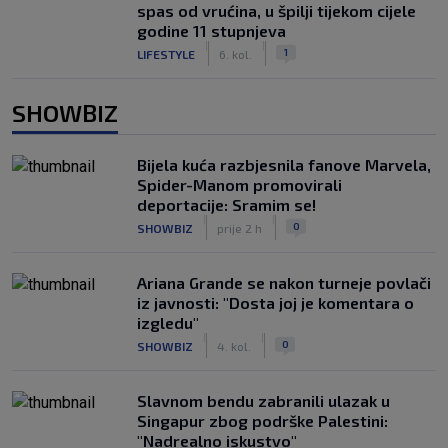
spas od vrućina, u špilji tijekom cijele
godine 11 stupnjeva
|
|
1
LIFESTYLE
6. kol.
SHOWBIZ
Bijela kuća razbjesnila fanove Marvela,
Spider-Manom promovirali
deportacije: Sramim se!
|
|
0
SHOWBIZ
prije 2 h
Ariana Grande se nakon turneje povlači
iz javnosti: "Dosta joj je komentara o
izgledu"
|
|
0
SHOWBIZ
4. kol.
Slavnom bendu zabranili ulazak u
Singapur zbog podrške Palestini:
"Nadrealno iskustvo"