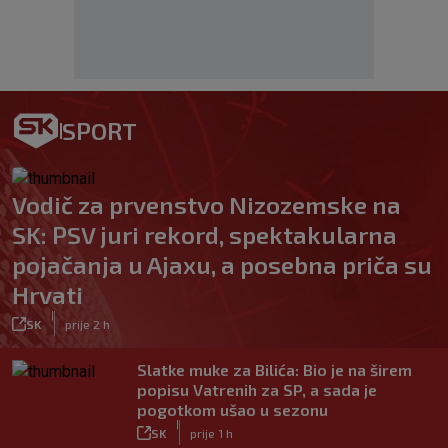
SPORT
Vodič za prvenstvo Nizozemske na
SK: PSV juri rekord, spektakularna
pojačanja u Ajaxu, a posebna priča su
Hrvati
|
SK
prije 2 h
Slatke muke za Bilića: Bio je na širem
popisu Vatrenih za SP, a sada je
pogotkom ušao u sezonu
|
SK
prije 1 h