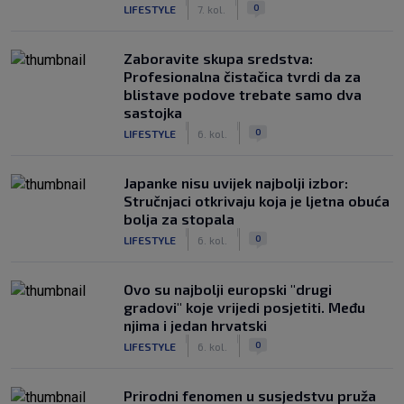
|
|
0
LIFESTYLE
7. kol.
Zaboravite skupa sredstva:
Profesionalna čistačica tvrdi da za
blistave podove trebate samo dva
sastojka
|
|
0
LIFESTYLE
6. kol.
Japanke nisu uvijek najbolji izbor:
Stručnjaci otkrivaju koja je ljetna obuća
bolja za stopala
|
|
0
LIFESTYLE
6. kol.
Ovo su najbolji europski "drugi
gradovi" koje vrijedi posjetiti. Među
njima i jedan hrvatski
|
|
0
LIFESTYLE
6. kol.
Prirodni fenomen u susjedstvu pruža