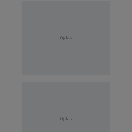
Oglas
Oglas