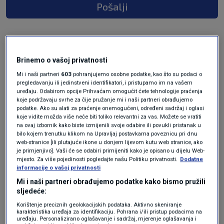
Pošalji
Brinemo o vašoj privatnosti
Mi i naši partneri
603
pohranjujemo osobne podatke, kao što su podaci o
pregledavanju ili jedinstveni identifikatori, i pristupamo im na vašem
uređaju. Odabirom opcije Prihvaćam omogućit ćete tehnologije praćenja
koje podržavaju svrhe za čije pružanje mi i naši partneri obrađujemo
podatke. Ako su alati za praćenje onemogućeni, određeni sadržaj i oglasi
Oglas
koje vidite možda više neće biti toliko relevantni za vas. Možete se vratiti
na ovaj izbornik kako biste izmijenili svoje odabire ili povukli pristanak u
bilo kojem trenutku klikom na Upravljaj postavkama poveznicu pri dnu
web-stranice [ili plutajuće ikone u donjem lijevom kutu web stranice, ako
je primjenjivo]. Vaši će se odabiri primijeniti kako je opisano u dijelu Web-
mjesto. Za više pojedinosti pogledajte našu Politiku privatnosti.
Dodatne
informacije o vašoj privatnosti
Mi i naši partneri obrađujemo podatke kako bismo pružili
sljedeće:
Korištenje preciznih geolokacijskih podataka. Aktivno skeniranje
karakteristika uređaja za identifikaciju. Pohrana i/ili pristup podacima na
uređaju. Personalizirano oglašavanje i sadržaj, mjerenje oglašavanja i