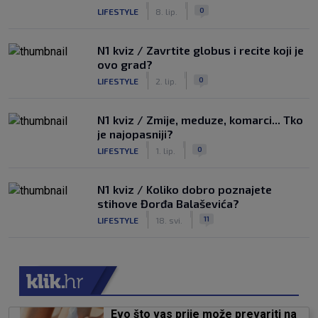
|
|
0
LIFESTYLE
8. lip.
N1 kviz / Zavrtite globus i recite koji je
ovo grad?
|
|
0
LIFESTYLE
2. lip.
N1 kviz / Zmije, meduze, komarci... Tko
je najopasniji?
|
|
0
LIFESTYLE
1. lip.
N1 kviz / Koliko dobro poznajete
stihove Đorđa Balaševića?
|
|
11
LIFESTYLE
18. svi.
Evo što vas prije može prevariti na