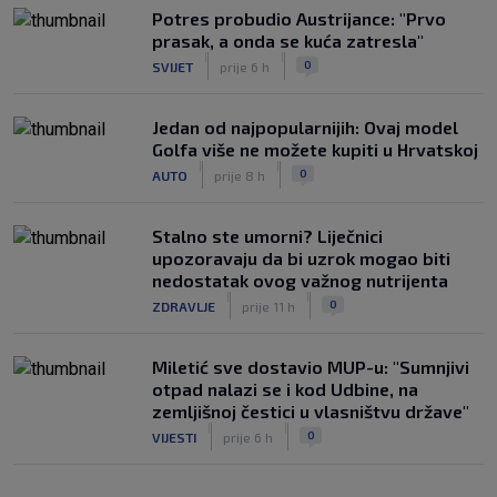
Potres probudio Austrijance: "Prvo
prasak, a onda se kuća zatresla"
|
|
0
SVIJET
prije 6 h
Jedan od najpopularnijih: Ovaj model
Golfa više ne možete kupiti u Hrvatskoj
|
|
0
AUTO
prije 8 h
Stalno ste umorni? Liječnici
upozoravaju da bi uzrok mogao biti
nedostatak ovog važnog nutrijenta
|
|
0
ZDRAVLJE
prije 11 h
Miletić sve dostavio MUP-u: "Sumnjivi
otpad nalazi se i kod Udbine, na
zemljišnoj čestici u vlasništvu države"
|
|
0
VIJESTI
prije 6 h