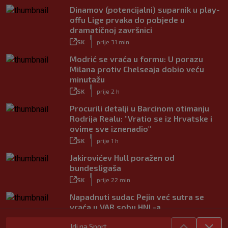
Dinamov (potencijalni) suparnik u play-
offu Lige prvaka do pobjede u
dramatičnoj završnici
|
SK
prije 31 min
Modrić se vraća u formu: U porazu
Milana protiv Chelseaja dobio veću
minutažu
|
SK
prije 2 h
Procurili detalji u Barcinom otimanju
Rodrija Realu: "Vratio se iz Hrvatske i
ovime sve iznenadio"
|
SK
prije 1 h
Jakirovićev Hull poražen od
bundesligaša
|
SK
prije 22 min
Napadnuti sudac Pejin već sutra se
vraća u VAR sobu HNL-a
|
SK
prije 1 h
Idi na Sport