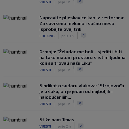
0
VIJESTI
prije 1 h
Napravite pljeskavice kao iz restorana:
Za savršeno mekano i sočno meso
isprobajte ovaj trik
|
|
0
COOKING
prije 1 h
Grmoja: "Želudac me boli - sjediti i biti
na tako malom prostoru s istim ljudima
koji su trovali našu Liku"
|
|
0
VIJESTI
prije 1 h
Sindikat o sudaru vlakova: "Strojovođa
je u šoku, on je jedan od najboljih i
najobučenijih..."
|
|
0
VIJESTI
prije 1 h
Stiže nam Texas
|
|
0
VIJESTI
prije 2 h