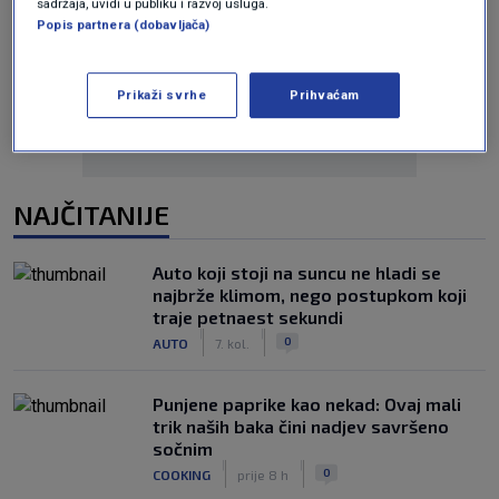
sadržaja, uvidi u publiku i razvoj usluga.
Popis partnera (dobavljača)
Oglas
Prikaži svrhe
Prihvaćam
NAJČITANIJE
Auto koji stoji na suncu ne hladi se
najbrže klimom, nego postupkom koji
traje petnaest sekundi
|
|
0
AUTO
7. kol.
Punjene paprike kao nekad: Ovaj mali
trik naših baka čini nadjev savršeno
sočnim
|
|
0
COOKING
prije 8 h