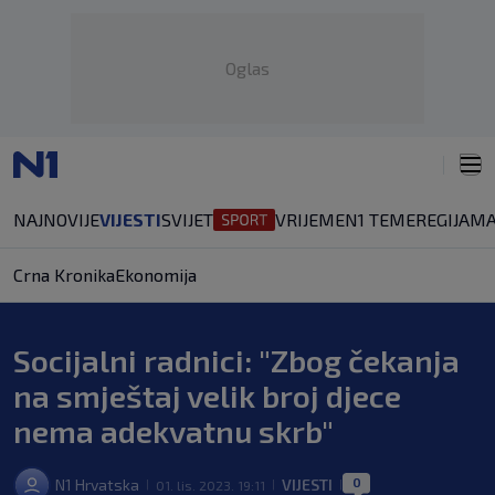
Oglas
NAJNOVIJE
VIJESTI
SVIJET
VRIJEME
N1 TEME
REGIJA
MA
Crna Kronika
Ekonomija
Socijalni radnici: "Zbog čekanja
na smještaj velik broj djece
nema adekvatnu skrb"
0
N1 Hrvatska
VIJESTI
01. lis. 2023. 19:11
|
|
|