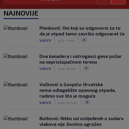
VIDEO / Martin dominantan u sprintu,
Marquez neprepoznatljiv!
NAJNOVIJE
|
SK
prije 51 min
VIDEO / Inter bez Sučića u sastavu
Plenković: Oni koji su odgovorni za to
poveo protiv Juventusa
da je otpad tamo završio odgovarat će
|
|
|
SK
prije 5 h
0
VIJESTI
prije 1 min
Dva kanadera i vatrogasci gase požar
na nepristupačnom terenu
|
|
0
VIJESTI
prije 16 min
Vučković o Gospiću: Hrvatska
nema odlagalište opasnog otpada,
radimo sve što je moguće
|
|
0
VIJESTI
prije 40 min
Butković: Nitko od ozlijeđenih u sudaru
vlakova nije životno ugrožen
|
|