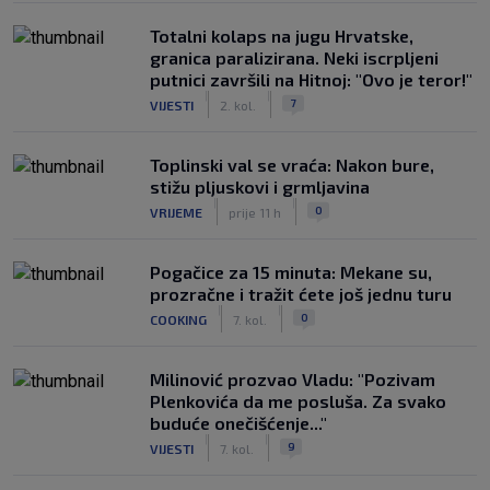
Totalni kolaps na jugu Hrvatske,
granica paralizirana. Neki iscrpljeni
putnici završili na Hitnoj: "Ovo je teror!"
|
|
7
VIJESTI
2. kol.
Toplinski val se vraća: Nakon bure,
stižu pljuskovi i grmljavina
|
|
0
VRIJEME
prije 11 h
Pogačice za 15 minuta: Mekane su,
prozračne i tražit ćete još jednu turu
|
|
0
COOKING
7. kol.
Milinović prozvao Vladu: "Pozivam
Plenkovića da me posluša. Za svako
buduće onečišćenje..."
|
|
9
VIJESTI
7. kol.