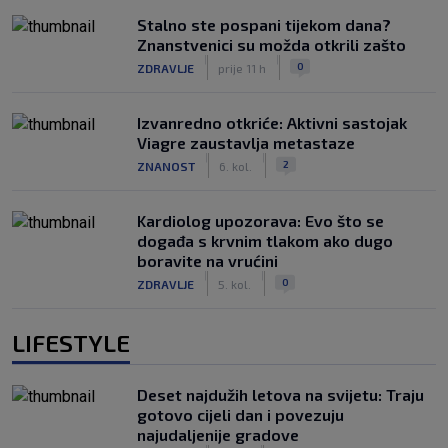
Stalno ste pospani tijekom dana?
Znanstvenici su možda otkrili zašto
|
|
0
ZDRAVLJE
prije 11 h
Izvanredno otkriće: Aktivni sastojak
Viagre zaustavlja metastaze
|
|
2
ZNANOST
6. kol.
Kardiolog upozorava: Evo što se
događa s krvnim tlakom ako dugo
boravite na vrućini
|
|
0
ZDRAVLJE
5. kol.
LIFESTYLE
Deset najdužih letova na svijetu: Traju
gotovo cijeli dan i povezuju
najudaljenije gradove