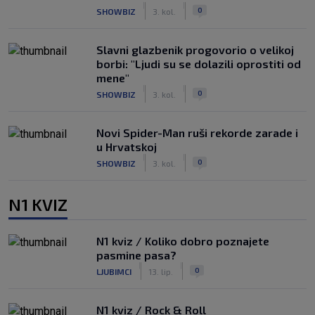
|
|
0
SHOWBIZ
3. kol.
Slavni glazbenik progovorio o velikoj
borbi: "Ljudi su se dolazili oprostiti od
mene"
|
|
0
SHOWBIZ
3. kol.
Novi Spider-Man ruši rekorde zarade i
u Hrvatskoj
|
|
0
SHOWBIZ
3. kol.
N1 KVIZ
N1 kviz / Koliko dobro poznajete
pasmine pasa?
|
|
0
LJUBIMCI
13. lip.
N1 kviz / Rock & Roll