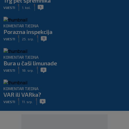
Trg pet spremnika
|
|
5
VIJESTI
1. kol.
KOMENTAR TJEDNA
Porazna inspekcija
|
|
11
VIJESTI
25. srp.
KOMENTAR TJEDNA
Bura u čaši limunade
|
|
0
VIJESTI
18. srp.
KOMENTAR TJEDNA
VAR ili VARka?
|
|
4
VIJESTI
11. srp.