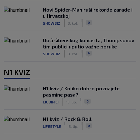
Novi Spider-Man ruši rekorde zarade i
u Hrvatskoj
|
|
0
SHOWBIZ
3. kol.
Uoči šibenskog koncerta, Thompsonov
tim publici uputio važne poruke
|
|
4
SHOWBIZ
3. kol.
N1 KVIZ
N1 kviz / Koliko dobro poznajete
pasmine pasa?
|
|
0
LJUBIMCI
13. lip.
N1 kviz / Rock & Roll
|
|
0
LIFESTYLE
8. lip.