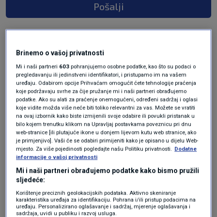
Pošalji
Brinemo o vašoj privatnosti
Mi i naši partneri
603
pohranjujemo osobne podatke, kao što su podaci o
pregledavanju ili jedinstveni identifikatori, i pristupamo im na vašem
uređaju. Odabirom opcije Prihvaćam omogućit ćete tehnologije praćenja
koje podržavaju svrhe za čije pružanje mi i naši partneri obrađujemo
podatke. Ako su alati za praćenje onemogućeni, određeni sadržaj i oglasi
koje vidite možda više neće biti toliko relevantni za vas. Možete se vratiti
Oglas
na ovaj izbornik kako biste izmijenili svoje odabire ili povukli pristanak u
bilo kojem trenutku klikom na Upravljaj postavkama poveznicu pri dnu
web-stranice [ili plutajuće ikone u donjem lijevom kutu web stranice, ako
je primjenjivo]. Vaši će se odabiri primijeniti kako je opisano u dijelu Web-
mjesto. Za više pojedinosti pogledajte našu Politiku privatnosti.
Dodatne
informacije o vašoj privatnosti
Mi i naši partneri obrađujemo podatke kako bismo pružili
sljedeće:
Korištenje preciznih geolokacijskih podataka. Aktivno skeniranje
karakteristika uređaja za identifikaciju. Pohrana i/ili pristup podacima na
uređaju. Personalizirano oglašavanje i sadržaj, mjerenje oglašavanja i
sadržaja, uvidi u publiku i razvoj usluga.