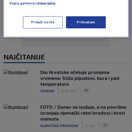
Popis partnera (dobavljača)
Oglas
Prikaži svrhe
Prihvaćam
NAJČITANIJE
Dio Hrvatske očekuje promjena
vremena: Stižu pljuskovi, bura i pad
temperature
|
|
0
VRIJEME
prije 15 h
FOTO / Dunav se isušuje, a na površinu
izranjaju njemački ratni brodovi i kosti
mamuta
|
|
1
KLIMATSKE PROMJENE
5. kol.