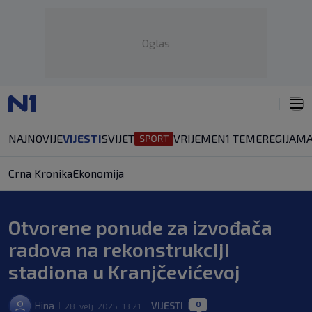
Oglas
NAJNOVIJE
VIJESTI
SVIJET
VRIJEME
N1 TEME
REGIJA
MA
Crna Kronika
Ekonomija
Otvorene ponude za izvođača
radova na rekonstrukciji
stadiona u Kranjčevićevoj
0
Hina
VIJESTI
28. velj. 2025. 13:21
|
|
|