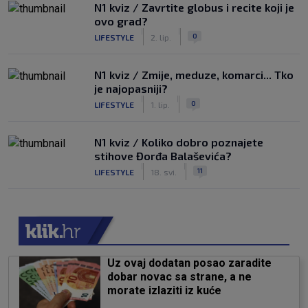
N1 kviz / Zavrtite globus i recite koji je
ovo grad?
|
|
0
LIFESTYLE
2. lip.
N1 kviz / Zmije, meduze, komarci... Tko
je najopasniji?
|
|
0
LIFESTYLE
1. lip.
N1 kviz / Koliko dobro poznajete
stihove Đorđa Balaševića?
|
|
11
LIFESTYLE
18. svi.
Uz ovaj dodatan posao zaradite
dobar novac sa strane, a ne
morate izlaziti iz kuće