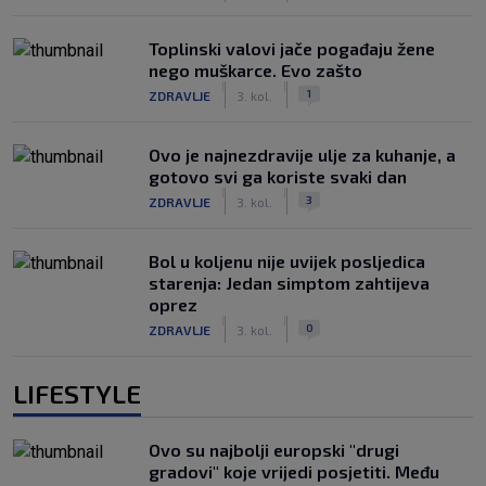
Toplinski valovi jače pogađaju žene
nego muškarce. Evo zašto
|
|
1
ZDRAVLJE
3. kol.
Ovo je najnezdravije ulje za kuhanje, a
gotovo svi ga koriste svaki dan
|
|
3
ZDRAVLJE
3. kol.
Bol u koljenu nije uvijek posljedica
starenja: Jedan simptom zahtijeva
oprez
|
|
0
ZDRAVLJE
3. kol.
LIFESTYLE
Ovo su najbolji europski "drugi
gradovi" koje vrijedi posjetiti. Među