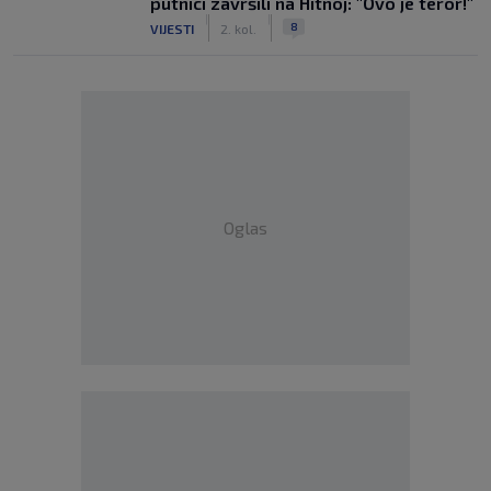
putnici završili na Hitnoj: "Ovo je teror!"
|
|
8
VIJESTI
2. kol.
Oglas