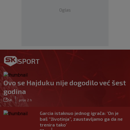
Oglas
SPORT
Ovo se Hajduku nije dogodilo već šest
godina
|
SK
prije 2 h
Garcia istaknuo jednog igrača: ‘On je
baš “životinja”, zaustavljamo ga da ne
trenira tako’
|