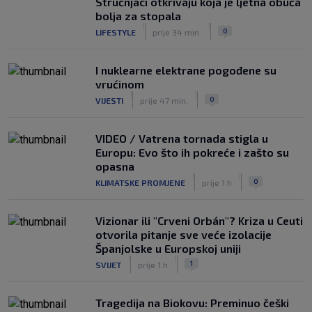
Stručnjaci otkrivaju koja je ljetna obuća
bolja za stopala
|
|
0
LIFESTYLE
prije 34 min.
I nuklearne elektrane pogođene su
vrućinom
|
|
0
VIJESTI
prije 47 min.
VIDEO / Vatrena tornada stigla u
Europu: Evo što ih pokreće i zašto su
opasna
|
|
0
KLIMATSKE PROMJENE
prije 1 h
Vizionar ili "Crveni Orbán"? Kriza u Ceuti
otvorila pitanje sve veće izolacije
Španjolske u Europskoj uniji
|
|
1
SVIJET
prije 1 h
Tragedija na Biokovu: Preminuo češki