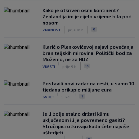
Kako je otkriven osmi kontinent?
Zealandija im je cijelo vrijeme bila pod
nosom
|
|
0
ZNANOST
prije 16 h
Klarić o Plenkovićevoj najavi povećanja
braniteljskih mirovina: Politički bod za
Možemo, ne za HDZ
|
|
16
VIJESTI
prije 9 h
Postavili novi radar na cesti, u samo 10
tjedana prikupio milijune eura
|
|
1
SVIJET
5. kol.
Je li bolje stalno držati klimu
uključenom ili je povremeno gasiti?
Stručnjaci otkrivaju kada ćete najviše
uštedjeti
|
|
0