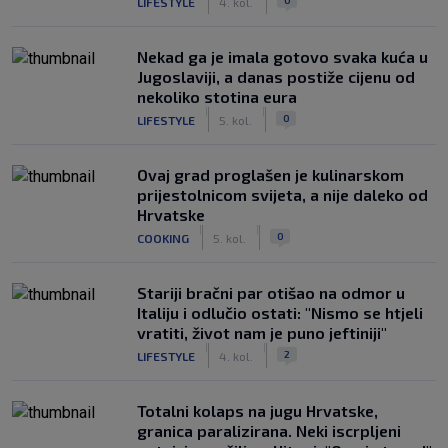
LIFESTYLE
4. kol.
Nekad ga je imala gotovo svaka kuća u
Jugoslaviji, a danas postiže cijenu od
nekoliko stotina eura
|
|
0
LIFESTYLE
5. kol.
Ovaj grad proglašen je kulinarskom
prijestolnicom svijeta, a nije daleko od
Hrvatske
|
|
0
COOKING
5. kol.
Stariji bračni par otišao na odmor u
Italiju i odlučio ostati: "Nismo se htjeli
vratiti, život nam je puno jeftiniji"
|
|
2
LIFESTYLE
4. kol.
Totalni kolaps na jugu Hrvatske,
granica paralizirana. Neki iscrpljeni