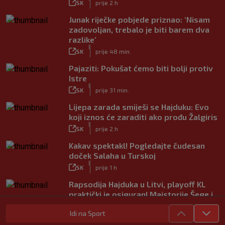
SK
prije 2 h
Junak riječke pobjede priznao: ‘Nisam
zadovoljan, trebalo je biti barem dva
razlike’
|
SK
prije 48 min.
Pajaziti: Pokušat ćemo biti bolji protiv
Istre
|
SK
prije 31 min.
Lijepa zarada smiješi se Hajduku: Evo
koji iznos će zaraditi ako prođu Žalgiris
|
SK
prije 2 h
Kakav spektakl! Pogledajte čudesan
doček Salaha u Turskoj
|
SK
prije 1 h
Rapsodija Hajduka u Litvi, playoff KL
praktički je osiguran! Majstorije Šege i
Pajazitija
Idi na Sport
|
SK
prije 6 h