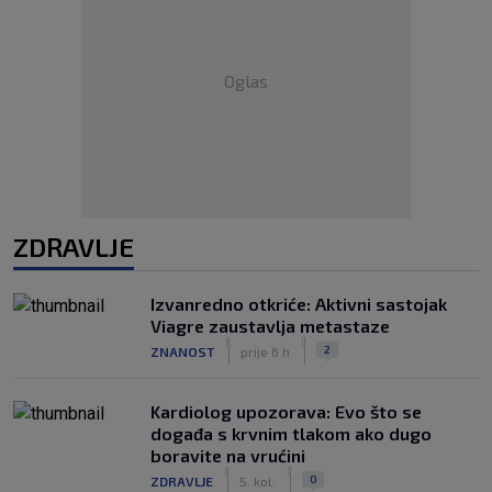
Oglas
ZDRAVLJE
Izvanredno otkriće: Aktivni sastojak
Viagre zaustavlja metastaze
|
|
2
ZNANOST
prije 6 h
Kardiolog upozorava: Evo što se
događa s krvnim tlakom ako dugo
boravite na vrućini
|
|
0
ZDRAVLJE
5. kol.