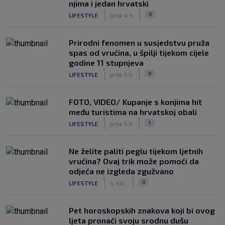
njima i jedan hrvatski
|
|
0
LIFESTYLE
prije 4 h
Prirodni fenomen u susjedstvu pruža
spas od vrućina, u špilji tijekom cijele
godine 11 stupnjeva
|
|
0
LIFESTYLE
prije 5 h
FOTO, VIDEO/ Kupanje s konjima hit
među turistima na hrvatskoj obali
|
|
1
LIFESTYLE
prije 5 h
Ne želite paliti peglu tijekom ljetnih
vrućina? Ovaj trik može pomoći da
odjeća ne izgleda zgužvano
|
|
0
LIFESTYLE
5. kol.
Pet horoskopskih znakova koji bi ovog
ljeta pronaći svoju srodnu dušu