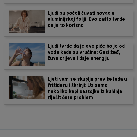
Ljudi su počeli čuvati novac u
aluminijskoj foliji: Evo zašto tvrde
da je to korisno
Ljudi tvrde da je ovo piće bolje od
vode kada su vrućine: Gasi žeđ,
čuva crijeva i daje energiju
Ljeti vam se skuplja previše leda u
frižideru i škrinji: Uz samo
nekoliko kapi sastojka iz kuhinje
riješit ćete problem