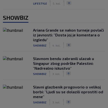
|
|
0
LIFESTYLE
5. kol.
SHOWBIZ
Ariana Grande se nakon turneje povlači
iz javnosti: "Dosta joj je komentara o
izgledu"
|
|
0
SHOWBIZ
4. kol.
Slavnom bendu zabranili ulazak u
Singapur zbog podrške Palestini:
"Nadrealno iskustvo"
|
|
0
SHOWBIZ
3. kol.
Slavni glazbenik progovorio o velikoj
borbi: "Ljudi su se dolazili oprostiti od
mene"
|
|
0
SHOWBIZ
3. kol.