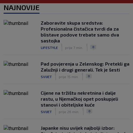
Neočekivani problemi za Dinamo:
NAJNOVIJE
Mišićeva zamjena zapela u Beogradu
|
SK
prije 1 h
Zaboravite skupa sredstva:
Rijeka u Finsku nosi minimalnu
Profesionalna čistačica tvrdi da za
prednost, bivši vratar Dinama spriječio
blistave podove trebate samo dva
veću razliku
sastojka
|
|
|
SK
prije 2 h
0
LIFESTYLE
prije 7 min.
Pad povjerenja u Zelenskog: Pretekli ga
Zalužnji i drugi generali. Tek je šesti
|
|
0
SVIJET
prije 15 min.
Cijene na tržištu nekretnina i dalje
rastu, u Njemačkoj opet poskupjeli
stanovi i obiteljske kuće
|
|
0
SVIJET
prije 26 min.
Japanke nisu uvijek najbolji izbor: