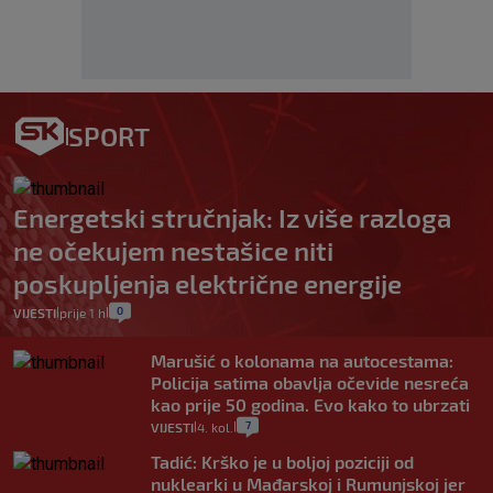
SPORT
Energetski stručnjak: Iz više razloga
ne očekujem nestašice niti
poskupljenja električne energije
0
VIJESTI
prije 1 h
|
|
Marušić o kolonama na autocestama:
Policija satima obavlja očevide nesreća
kao prije 50 godina. Evo kako to ubrzati
7
VIJESTI
4. kol.
|
|
Tadić: Krško je u boljoj poziciji od
nuklearki u Mađarskoj i Rumunjskoj jer