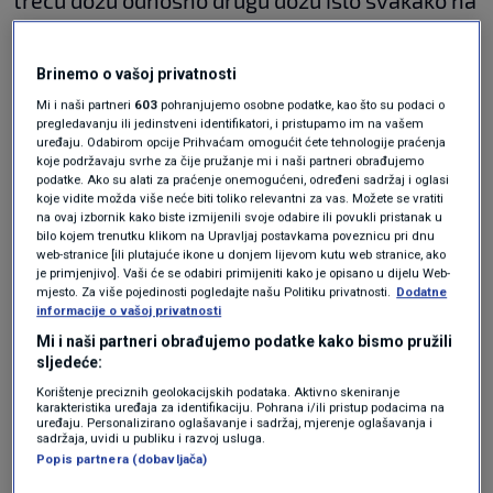
treću dozu odnosno drugu dozu išlo svakako na
drugo cjepivo. To cjepivo je moglo biti ako se
radilo o glasničkom mRNA cjepivu isto tako ili
Brinemo o vašoj privatnosti
glasničko, ali je mogao biti i vektorsko i
Mi i naši partneri
603
pohranjujemo osobne podatke, kao što su podaci o
pregledavanju ili jedinstveni identifikatori, i pristupamo im na vašem
obrnuto. Također moram reći da mi od kad smo
uređaju. Odabirom opcije Prihvaćam omogućit ćete tehnologije praćenja
koje podržavaju svrhe za čije pružanje mi i naši partneri obrađujemo
počeli cijepiti booster dozu odnosno treću dozu
podatke. Ako su alati za praćenje onemogućeni, određeni sadržaj i oglasi
koje vidite možda više neće biti toliko relevantni za vas. Možete se vratiti
svim građanima dajemo Pfizer, od nedavno i
na ovaj izbornik kako biste izmijenili svoje odabire ili povukli pristanak u
bilo kojem trenutku klikom na Upravljaj postavkama poveznicu pri dnu
Modernu zato što su to jedina cjepiva koja su
web-stranice [ili plutajuće ikone u donjem lijevom kutu web stranice, ako
je primjenjivo]. Vaši će se odabiri primijeniti kako je opisano u dijelu Web-
registrirana za tu treću dozu tako da zapravo
mjesto. Za više pojedinosti pogledajte našu Politiku privatnosti.
Dodatne
informacije o vašoj privatnosti
to u praksi nije novost. Ono što se recimo u
Mi i naši partneri obrađujemo podatke kako bismo pružili
ovom priopćenju vidi da ima puno istraživanja
sljedeće:
gdje se nakon AstraZenece ili Johnsona kao
Korištenje preciznih geolokacijskih podataka. Aktivno skeniranje
karakteristika uređaja za identifikaciju. Pohrana i/ili pristup podacima na
druga ili teća doza daje glasnička mRNA cjepivo
uređaju. Personalizirano oglašavanje i sadržaj, mjerenje oglašavanja i
sadržaja, uvidi u publiku i razvoj usluga.
odnosno Pfizer ili Moderna i tu je pokazano da
Popis partnera (dobavljača)