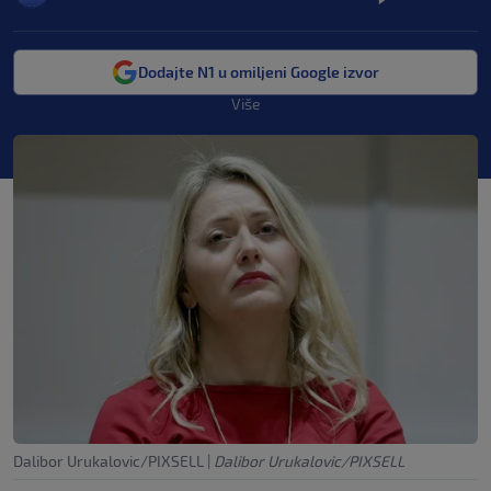
Dodajte N1 u omiljeni Google izvor
Više
Dalibor Urukalovic/PIXSELL
|
Dalibor Urukalovic/PIXSELL