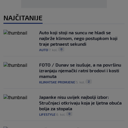
NAJČITANIJE
Auto koji stoji na suncu ne hladi se
najbrže klimom, nego postupkom koji
traje petnaest sekundi
0
AUTO
7. kol.
|
|
FOTO / Dunav se isušuje, a na površinu
izranjaju njemački ratni brodovi i kosti
mamuta
2
KLIMATSKE PROMJENE
5. kol.
|
|
Japanke nisu uvijek najbolji izbor:
Stručnjaci otkrivaju koja je ljetna obuća
bolja za stopala
0
LIFESTYLE
6. kol.
|
|