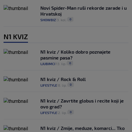
Novi Spider-Man ruši rekorde zarade i u
Hrvatskoj
0
SHOWBIZ
3. kol.
|
|
N1 KVIZ
N1 kviz / Koliko dobro poznajete
pasmine pasa?
0
LJUBIMCI
13. lip.
|
|
N1 kviz / Rock & Roll
0
LIFESTYLE
8. lip.
|
|
N1 kviz / Zavrtite globus i recite koji je
ovo grad?
0
LIFESTYLE
2. lip.
|
|
N1 kviz / Zmije, meduze, komarci... Tko