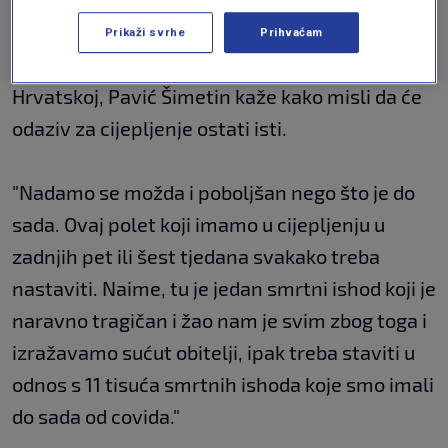
nema većih nuspojava", rekla je za
RTL
.
Prikaži svrhe
Prihvaćam
Nakon prvog smrtnog slučaja od cjepiva u
Hrvatskoj, Pavić Šimetin kaže kako misli da će
odaziv za cijepljenje ostati isti.
"Nadamo se možda i poboljšan nego što je do
sada. Ovaj polet koji imamo u cijepljenju u
zadnjih pet ili šest tjedana svakako treba
nastaviti. Naime, tu je jedan smrtni ishod koji je
naravno tragičan i žao nam je svim zbog toga i
izražavamo sućut obitelji, ipak treba staviti u
odnos s 11 tisuća smrtnih ishoda koje smo imali
do sada od covida."