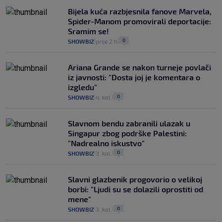
Bijela kuća razbjesnila fanove Marvela,
Spider-Manom promovirali deportacije:
Sramim se!
0
SHOWBIZ
prije 2 h
|
|
Ariana Grande se nakon turneje povlači
iz javnosti: "Dosta joj je komentara o
izgledu"
0
SHOWBIZ
4. kol.
|
|
Slavnom bendu zabranili ulazak u
Singapur zbog podrške Palestini:
"Nadrealno iskustvo"
0
SHOWBIZ
3. kol.
|
|
Slavni glazbenik progovorio o velikoj
borbi: "Ljudi su se dolazili oprostiti od
mene"
0
SHOWBIZ
3. kol.
|
|