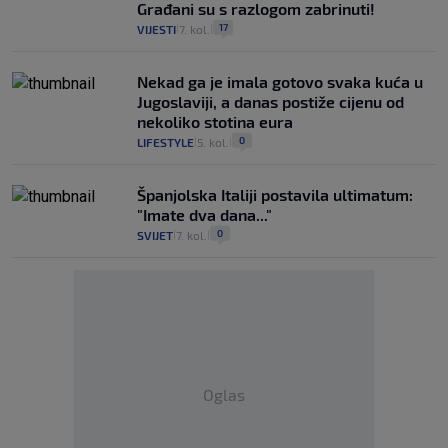
Građani su s razlogom zabrinuti!
17
VIJESTI
7. kol.
|
|
Nekad ga je imala gotovo svaka kuća u
Jugoslaviji, a danas postiže cijenu od
nekoliko stotina eura
0
LIFESTYLE
5. kol.
|
|
Španjolska Italiji postavila ultimatum:
"Imate dva dana..."
0
SVIJET
7. kol.
|
|
Oglas