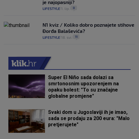
je najopasniji?
0
LIFESTYLE
1. lip.
|
|
N1 kviz / Koliko dobro poznajete stihove
Đorđa Balaševića?
11
LIFESTYLE
18. svi.
|
|
Super El Niño sada dolazi sa
smrtonosnim upozorenjem na
opaku bolest: "To su značajne
globalne promjene"
Svaki dom u Jugoslaviji ih je imao,
sada se prodaju za 200 eura: "Malo
pretjerujete"