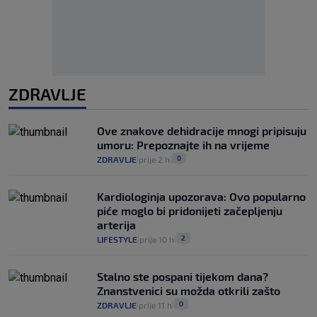
ZDRAVLJE
Ove znakove dehidracije mnogi pripisuju
umoru: Prepoznajte ih na vrijeme
0
ZDRAVLJE
prije 2 h
|
|
Kardiologinja upozorava: Ovo popularno
piće moglo bi pridonijeti začepljenju
arterija
2
LIFESTYLE
prije 10 h
|
|
Stalno ste pospani tijekom dana?
Znanstvenici su možda otkrili zašto
0
ZDRAVLJE
prije 11 h
|
|