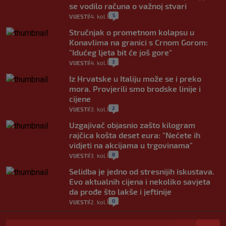
se vodilo računa o važnoj stvari
5
VIJESTI
4. kol.
|
|
Stručnjak o prometnom kolapsu u
Konavlima na granici s Crnom Gorom:
"Idućeg ljeta bit će još gore"
3
VIJESTI
4. kol.
|
|
Iz Hrvatske u Italiju može se i preko
mora. Provjerili smo brodske linije i
cijene
2
VIJESTI
3. kol.
|
|
Uzgajivač objasnio zašto kilogram
rajčica košta deset eura: "Nećete ih
vidjeti na akcijama u trgovinama"
8
VIJESTI
3. kol.
|
|
Selidba je jedno od stresnijih iskustava.
Evo aktualnih cijena i nekoliko savjeta
da prođe što lakše i jeftinije
0
VIJESTI
2. kol.
|
|
Izračunali smo koliko košta putovanje