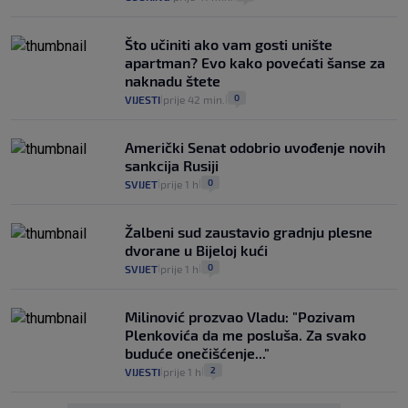
Što učiniti ako vam gosti unište
apartman? Evo kako povećati šanse za
naknadu štete
0
VIJESTI
prije 42 min.
|
|
Američki Senat odobrio uvođenje novih
sankcija Rusiji
0
SVIJET
prije 1 h
|
|
Žalbeni sud zaustavio gradnju plesne
dvorane u Bijeloj kući
0
SVIJET
prije 1 h
|
|
Milinović prozvao Vladu: "Pozivam
Plenkovića da me posluša. Za svako
buduće onečišćenje..."
2
VIJESTI
prije 1 h
|
|