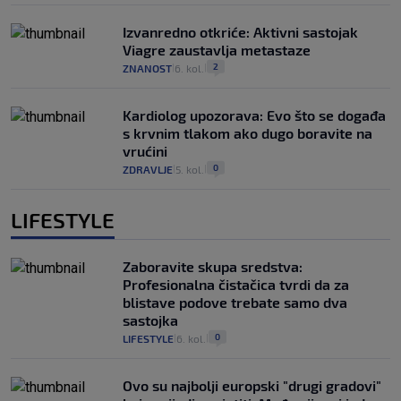
Izvanredno otkriće: Aktivni sastojak
Viagre zaustavlja metastaze
2
ZNANOST
6. kol.
|
|
Kardiolog upozorava: Evo što se događa
s krvnim tlakom ako dugo boravite na
vrućini
0
ZDRAVLJE
5. kol.
|
|
LIFESTYLE
Zaboravite skupa sredstva:
Profesionalna čistačica tvrdi da za
blistave podove trebate samo dva
sastojka
0
LIFESTYLE
6. kol.
|
|
Ovo su najbolji europski "drugi gradovi"