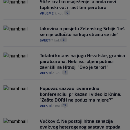
Stiže kratko osvježenje, a onda novi
toplinski val i rast temperatura
0
VRIJEME
7. kol.
|
|
Jakovina o posjetu Zelenskog Srbiji: "Još
se nije odlučilo na koju stranu se ide"
3
SVIJET
7. kol.
|
|
Totalni kolaps na jugu Hrvatske, granica
paralizirana. Neki iscrpljeni putnici
završili na Hitnoj: "Ovo je teror!"
7
VIJESTI
2. kol.
|
|
Pupovac sazvao izvanrednu
konferenciju, prikazan i video iz Knina:
"Zašto DORH ne poduzima mjere?"
19
VIJESTI
7. kol.
|
|
Vučković: Ne postoji hitna sanacija
ovakvog heterogenog sastava otpada.