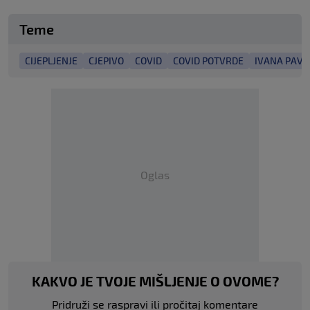
Teme
CIJEPLJENJE
CJEPIVO
COVID
COVID POTVRDE
IVANA PAVI
Oglas
KAKVO JE TVOJE MIŠLJENJE O OVOME?
Pridruži se raspravi ili pročitaj komentare