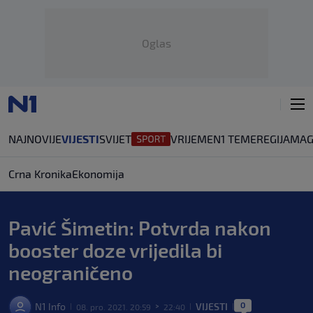
Oglas
NAJNOVIJE
VIJESTI
SVIJET
VRIJEME
N1 TEME
REGIJA
MAG
Crna Kronika
Ekonomija
Pavić Šimetin: Potvrda nakon
booster doze vrijedila bi
neograničeno
0
N1 Info
VIJESTI
08. pro. 2021. 20:59
22:40
|
>
|
|