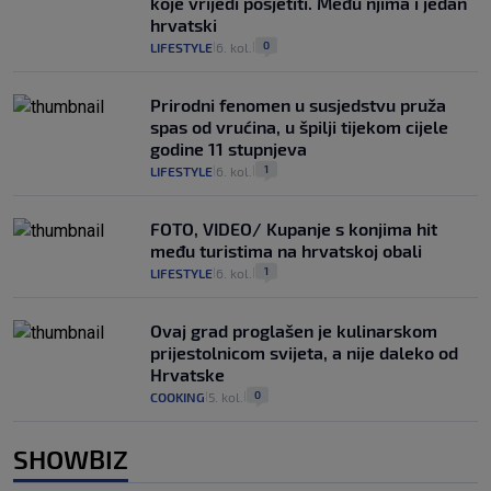
koje vrijedi posjetiti. Među njima i jedan
hrvatski
0
LIFESTYLE
6. kol.
|
|
Prirodni fenomen u susjedstvu pruža
spas od vrućina, u špilji tijekom cijele
godine 11 stupnjeva
1
LIFESTYLE
6. kol.
|
|
FOTO, VIDEO/ Kupanje s konjima hit
među turistima na hrvatskoj obali
1
LIFESTYLE
6. kol.
|
|
Ovaj grad proglašen je kulinarskom
prijestolnicom svijeta, a nije daleko od
Hrvatske
0
COOKING
5. kol.
|
|
SHOWBIZ