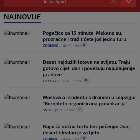
automobilom na Hvar iz Zagreba, a
Idi na Sport
koliko iz Osijeka
14
VIJESTI
2. kol.
NAJNOVIJE
|
|
"Kći je otišla na more, a zaboravila
zdravstvenu iskaznicu". Kakva su prava
Pogačice za 15 minuta: Mekane su,
pacijenata izvan mjesta prebivališta?
prozračne i tražit ćete još jednu turu
1
VIJESTI
1. kol.
|
|
0
COOKING
prije 10 min.
|
|
Deset najdužih letova na svijetu: Traju
gotovo cijeli dan i povezuju najudaljenije
gradove
0
LIFESTYLE
prije 17 min.
|
|
Moskva o incidentu s dronom u Leipzigu:
"Brzopleto organizirana provokacija"
0
SVIJET
prije 29 min.
|
|
Najbrža voćna torta bez pečenja: Ovaj
desert idealan je za ljeto
0
COOKING
prije 41 min.
|
|