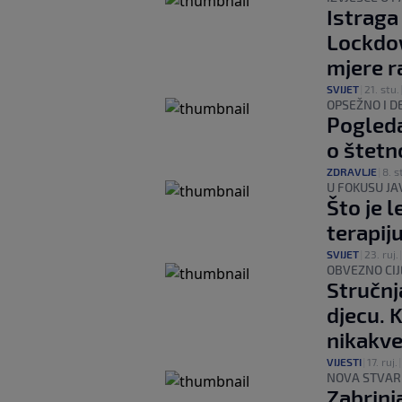
Istraga 
Lockdow
mjere r
SVIJET
|
21. stu.
OPSEŽNO I D
Pogledaj
o štetn
ZDRAVLJE
|
8. s
U FOKUSU JA
Što je 
terapij
SVIJET
|
23. ruj.
OBVEZNO CIJ
Stručnj
djecu. 
nikakve
VIJESTI
|
17. ruj.
NOVA STVA
Zabrinj