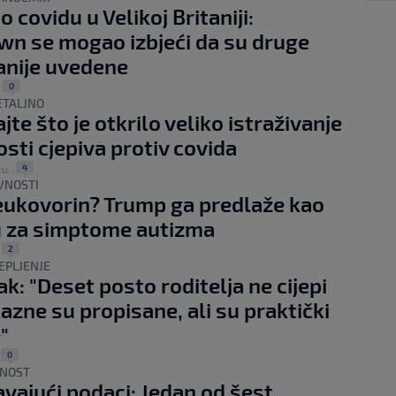
o covidu u Velikoj Britaniji:
n se mogao izbjeći da su druge
anije uvedene
0
|
ETALJNO
te što je otkrilo veliko istraživanje
osti cjepiva protiv covida
4
tu.
|
VNOSTI
leukovorin? Trump ga predlaže kao
u za simptome autizma
2
|
EPLJENJE
ak: "Deset posto roditelja ne cijepi
Kazne su propisane, ali su praktički
"
0
|
RNOST
avajući podaci: Jedan od šest