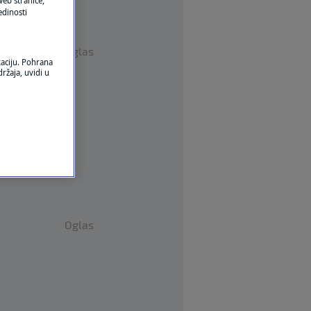
eb stranice,
edinosti
Oglas
kaciju. Pohrana
ržaja, uvidi u
Oglas