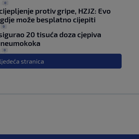
0
.
|
ijepljenje protiv gripe, HZJZ: Evo
i gdje može besplatno cijepiti
0
|
igurao 20 tisuća doza cjepiva
 pneumokoka
0
|
ljedeća
stranica