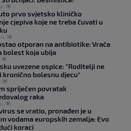
0
ip.
|
to prvo svjetsko kliničko
nje cjepiva koje ne treba čuvati u
aku
0
tra.
|
ostao otporan na antibiotike: Vraća
a bolest koja ubija
0
|
sku uvezene ospice: "Roditelji ne
ni kronično bolesnu djecu"
0
.
|
m spriječen povratak
edovalog raka
0
lj.
|
virus se vratio, pronađen je u
im vodama europskih zemalja: Evo
dući koraci