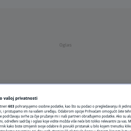
Oglas
VRIJEME
 vašoj privatnosti
N1 TEME
rtneri
603
pohranjujemo osobne podatke, kao što su podaci o pregledavanju ili jedins
ori, i pristupamo im na vašem uređaju. Odabirom opcije Prihvaćam omogućit ćete teh
e podržavaju svrhe za čije pružanje mi i naši partneri obrađujemo podatke. Ako su ala
REGIJA
 određeni sadržaj i oglasi koje vidite možda više neće biti toliko relevantni za vas. Mo
rnik kako biste izmijenili svoje odabire ili povukli pristanak u bilo kojem trenutku kl