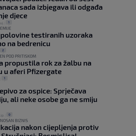
naca sada izbjegava ili odgađa
nje djece
1
uj.
|
DEMIJE
 polovine testiranih uzoraka
no na bedrenicu
2
EN POD PRITISKOM
a propustila rok za žalbu na
 u aferi Pfizergate
1
|
pivo za ospice: Sprječava
ju, ali neke osobe ga ne smiju
0
lip.
|
UNOSAN BIZNIS
kacija nakon cijepljenja protiv
 Stručnjaci: Besmislica!