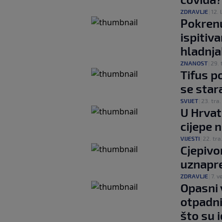
ZDRAVLJE
|
12. l
Pokrenu
ispitiva
hladnj
ZNANOST
|
29. 
Tifus p
se star
SVIJET
|
23. tra.
U Hrvat
cijepe 
VIJESTI
|
22. tra
Cjepivo
uznapr
ZDRAVLJE
|
7. ve
Opasni 
otpadn
što su i