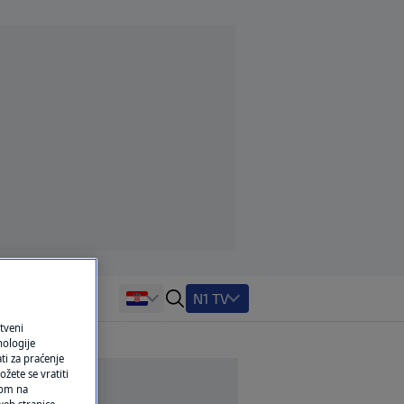
N1 TV
tveni
nologije
ti za praćenje
žete se vratiti
ikom na