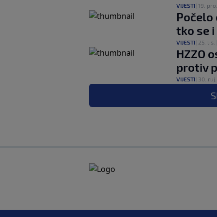
VIJESTI
|
19. pro
Počelo c
tko se 
VIJESTI
|
25. lis.
HZZO os
protiv
VIJESTI
|
30. ruj.
S