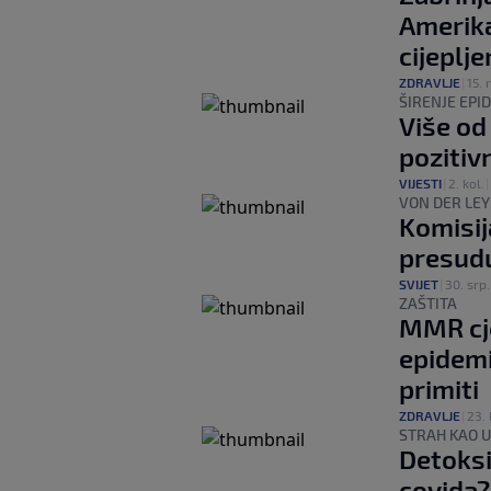
Amerika
cijeplje
ZDRAVLJE
|
15. r
ŠIRENJE EPI
Više od
pozitiv
VIJESTI
|
2. kol.
|
VON DER LEY
Komisij
presudu
SVIJET
|
30. srp.
ZAŠTITA
MMR cje
epidemi
primiti
ZDRAVLJE
|
23. 
STRAH KAO 
Detoksi
covida?