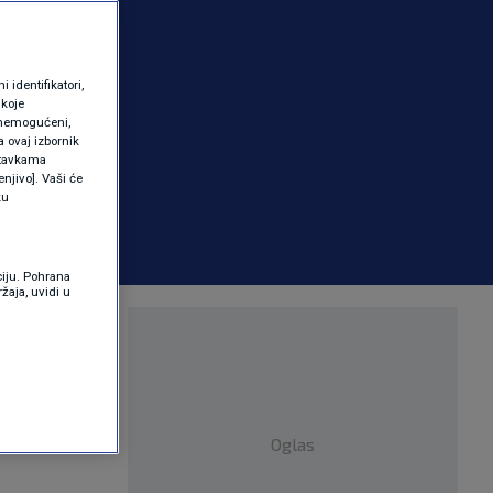
identifikatori,
 koje
 onemogućeni,
a ovaj izbornik
ostavkama
njivo]. Vaši će
ku
ciju. Pohrana
žaja, uvidi u
Oglas