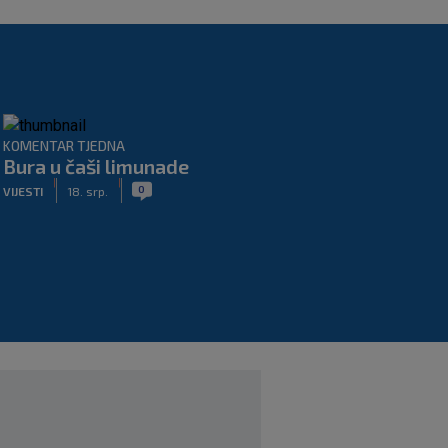
KOMENTAR TJEDNA
Bura u čaši limunade
|
|
0
VIJESTI
18. srp.