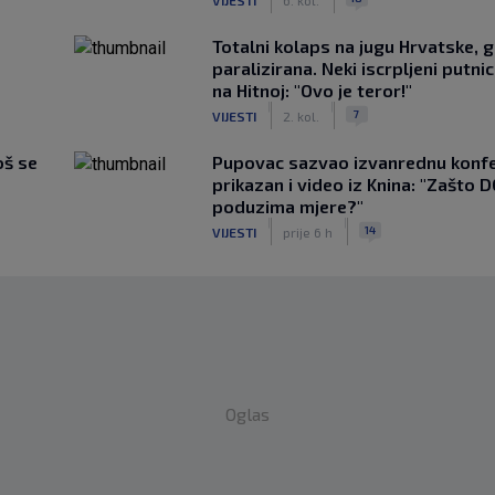
Totalni kolaps na jugu Hrvatske, g
paralizirana. Neki iscrpljeni putnici
na Hitnoj: "Ovo je teror!"
|
|
7
VIJESTI
2. kol.
oš se
Pupovac sazvao izvanrednu konfe
prikazan i video iz Knina: "Zašto 
poduzima mjere?"
|
|
14
VIJESTI
prije 6 h
Oglas