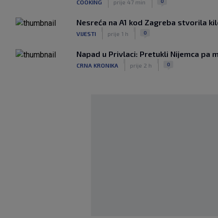
0
COOKING
prije 47 min
Nesreća na A1 kod Zagreba stvorila k
|
|
0
VIJESTI
prije 1 h
Napad u Privlaci: Pretukli Nijemca pa m
|
|
0
CRNA KRONIKA
prije 2 h