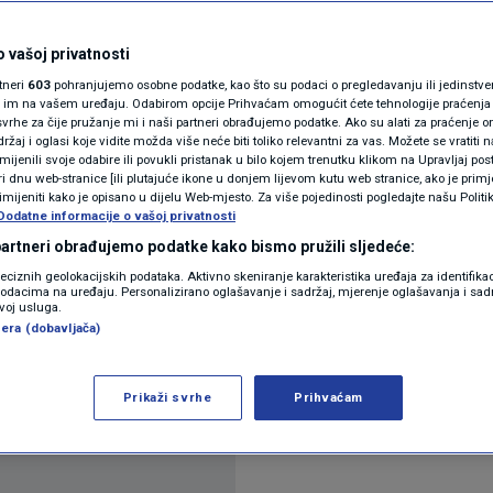
atelji slični izborniku
N1(DIS)INFO
KLIMATSKE PROMJENE
 vašoj privatnosti
javati ekipu
rtneri
603
pohranjujemo osobne podatke, kao što su podaci o pregledavanju ili jedinstveni 
FOTO
o im na vašem uređaju. Odabirom opcije Prihvaćam omogućit ćete tehnologije praćenja
vrhe za čije pružanje mi i naši partneri obrađujemo podatke. Ako su alati za praćenje
omentara
žaj i oglasi koje vidite možda više neće biti toliko relevantni za vas. Možete se vratiti n
VIDEO
zmijenili svoje odabire ili povukli pristanak u bilo kojem trenutku klikom na Upravljaj p
i dnu web-stranice [ili plutajuće ikone u donjem lijevom kutu web stranice, ako je primje
rimijeniti kako je opisano u dijelu Web-mjesto. Za više pojedinosti pogledajte našu Politi
Dodatne informacije o vašoj privatnosti
 partneri obrađujemo podatke kako bismo pružili sljedeće:
reciznih geolokacijskih podataka. Aktivno skeniranje karakteristika uređaja za identifika
p podacima na uređaju. Personalizirano oglašavanje i sadržaj, mjerenje oglašavanja i sadr
zvoj usluga.
olaciji jer je omikron u školama silovito širi.
era (dobavljača)
Prikaži svrhe
Prihvaćam