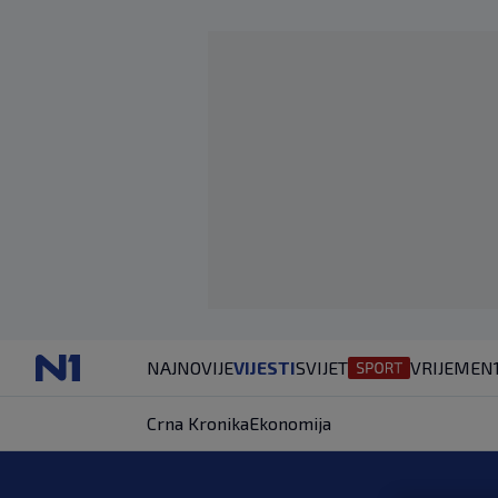
NAJNOVIJE
VIJESTI
SVIJET
VRIJEME
N
Crna Kronika
Ekonomija