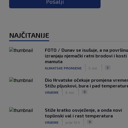
Pošalji
NAJČITANIJE
FOTO / Dunav se isušuje, a na površin
izranjaju njemački ratni brodovi i kosti
mamuta
|
|
2
KLIMATSKE PROMJENE
5. kol.
Dio Hrvatske očekuje promjena vreme
Stižu pljuskovi, bura i pad temperatur
|
|
0
VRIJEME
6. kol.
Stiže kratko osvježenje, a onda novi
toplinski val i rast temperatura
|
|
0
VRIJEME
prije 10 h