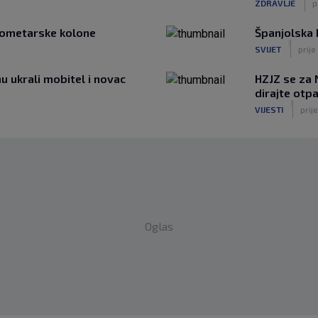
ZDRAVLJE
p
ilometarske kolone
Španjolska I
|
SVIJET
prije
u ukrali mobitel i novac
HZJZ se za 
dirajte otpa
|
VIJESTI
prije
Oglas