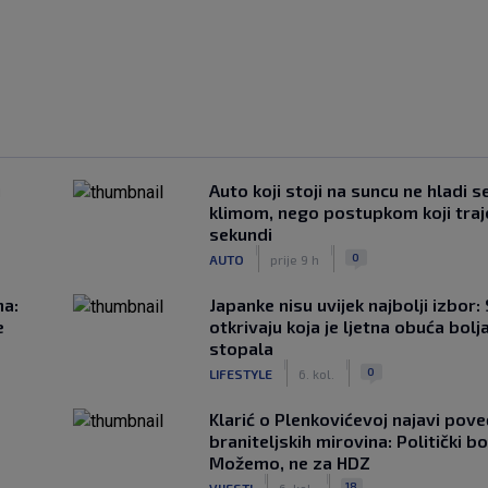
u
Auto koji stoji na suncu ne hladi s
klimom, nego postupkom koji traj
sekundi
|
|
0
AUTO
prije 9 h
na:
Japanke nisu uvijek najbolji izbor:
e
otkrivaju koja je ljetna obuća bolj
stopala
|
|
0
LIFESTYLE
6. kol.
Klarić o Plenkovićevoj najavi pove
braniteljskih mirovina: Politički b
Možemo, ne za HDZ
|
|
18
VIJESTI
6. kol.