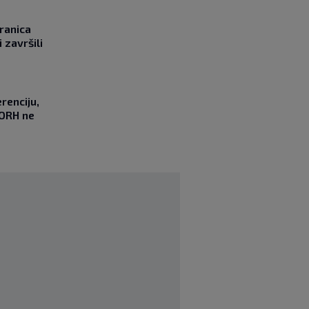
ranica
 završili
renciju,
DORH ne