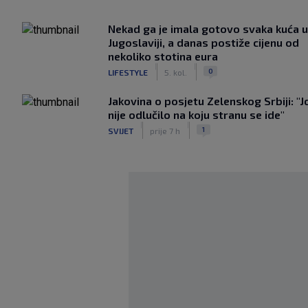
Nekad ga je imala gotovo svaka kuća u
Jugoslaviji, a danas postiže cijenu od
nekoliko stotina eura
|
|
0
LIFESTYLE
5. kol.
Jakovina o posjetu Zelenskog Srbiji: "J
nije odlučilo na koju stranu se ide"
|
|
1
SVIJET
prije 7 h