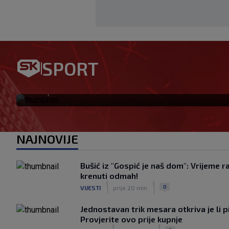
Kreće 2. Bundesliga! Brekalo 
SPORT
formi sam, sve ćemo iznenad
|
SK
prije 3 h
NAJNOVIJE
Bušić iz "Gospić je naš dom": Vrijeme r
krenuti odmah!
|
|
0
VIJESTI
prije 20 min
Jednostavan trik mesara otkriva je li p
Provjerite ovo prije kupnje
|
|