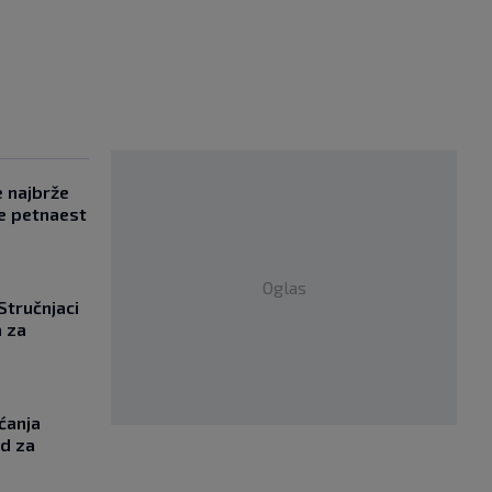
e najbrže
e petnaest
Oglas
 Stručnjaci
a za
ćanja
od za