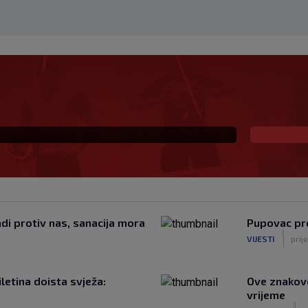
za SK najavljuje: ‘U top
iti’
adi protiv nas, sanacija mora
Pupovac pr
|
VIJESTI
prij
iletina doista svježa:
Ove znakove
vrijeme
|