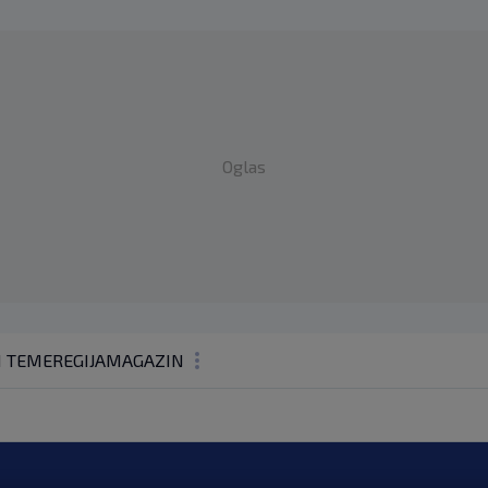
Oglas
1 TEME
REGIJA
MAGAZIN
N1 KOMENTAR
KOLUMNE