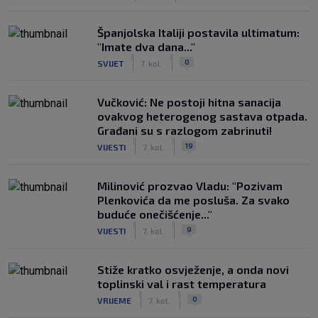
Španjolska Italiji postavila ultimatum:
"Imate dva dana..."
|
|
0
SVIJET
7. kol.
Vučković: Ne postoji hitna sanacija
ovakvog heterogenog sastava otpada.
Građani su s razlogom zabrinuti!
|
|
19
VIJESTI
7. kol.
Milinović prozvao Vladu: "Pozivam
Plenkovića da me posluša. Za svako
buduće onečišćenje..."
|
|
9
VIJESTI
7. kol.
Stiže kratko osvježenje, a onda novi
toplinski val i rast temperatura
|
|
0
VRIJEME
7. kol.