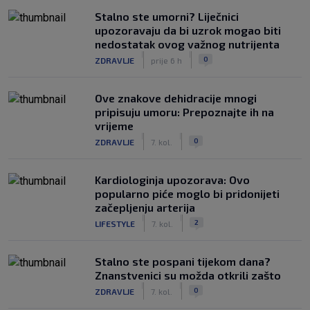
Stalno ste umorni? Liječnici
upozoravaju da bi uzrok mogao biti
nedostatak ovog važnog nutrijenta
|
|
0
ZDRAVLJE
prije 6 h
Ove znakove dehidracije mnogi
pripisuju umoru: Prepoznajte ih na
vrijeme
|
|
0
ZDRAVLJE
7. kol.
Kardiologinja upozorava: Ovo
popularno piće moglo bi pridonijeti
začepljenju arterija
|
|
2
LIFESTYLE
7. kol.
Stalno ste pospani tijekom dana?
Znanstvenici su možda otkrili zašto
|
|
0
ZDRAVLJE
7. kol.