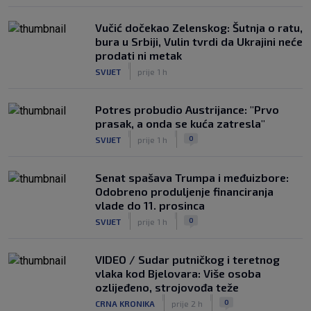
Vučić dočekao Zelenskog: Šutnja o ratu,
bura u Srbiji, Vulin tvrdi da Ukrajini neće
prodati ni metak
|
SVIJET
prije 1 h
Potres probudio Austrijance: "Prvo
prasak, a onda se kuća zatresla"
|
|
0
SVIJET
prije 1 h
Senat spašava Trumpa i međuizbore:
Odobreno produljenje financiranja
vlade do 11. prosinca
|
|
0
SVIJET
prije 1 h
VIDEO / Sudar putničkog i teretnog
vlaka kod Bjelovara: Više osoba
ozlijeđeno, strojovođa teže
|
|
0
CRNA KRONIKA
prije 2 h