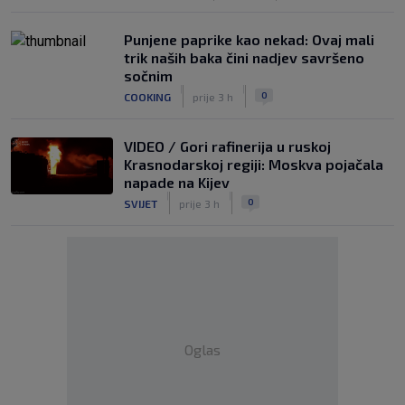
Punjene paprike kao nekad: Ovaj mali
trik naših baka čini nadjev savršeno
sočnim
|
|
0
COOKING
prije 3 h
VIDEO / Gori rafinerija u ruskoj
Krasnodarskoj regiji: Moskva pojačala
napade na Kijev
|
|
0
SVIJET
prije 3 h
Oglas