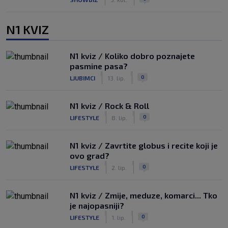
N1 KVIZ
N1 kviz / Koliko dobro poznajete
pasmine pasa?
|
|
0
LJUBIMCI
13. lip.
N1 kviz / Rock & Roll
|
|
0
LIFESTYLE
8. lip.
N1 kviz / Zavrtite globus i recite koji je
ovo grad?
|
|
0
LIFESTYLE
2. lip.
N1 kviz / Zmije, meduze, komarci... Tko
je najopasniji?
|
|
0
LIFESTYLE
1. lip.