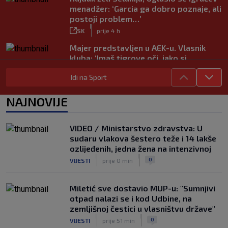
menadžer: ‘Garcia ga dobro poznaje, ali
postoji problem…’
|
SK
prije 4 h
Majer predstavljen u AEK-u. Vlasnik
kluba: ‘Imaš tigrove oči, jako si
inteligentan’
Idi na Sport
|
SK
prije 4 h
Bio je hit druge lige, a sada s Istrom
NAJNOVIJE
prijeti Hajduku: ‘Imao sam 16 ponuda,
ali htio sam SHNL’
|
VIDEO / Ministarstvo zdravstva: U
SK
prije 4 h
sudaru vlakova šestero teže i 14 lakše
VIDEO / Tenisač se požalio na
ozlijeđenih, jedna žena na intenzivnoj
gledatelja koji mu je smetao, reakcija
|
|
0
VIJESTI
prije 0 min
suca je hit
|
SK
prije 4 h
Miletić sve dostavio MUP-u: "Sumnjivi
otpad nalazi se i kod Udbine, na
zemljišnoj čestici u vlasništvu države"
|
|
0
VIJESTI
prije 51 min