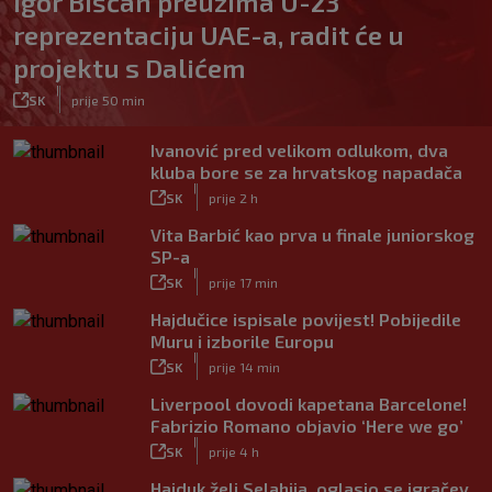
Igor Bišćan preuzima U-23
reprezentaciju UAE-a, radit će u
projektu s Dalićem
|
SK
prije 50 min
Ivanović pred velikom odlukom, dva
kluba bore se za hrvatskog napadača
|
SK
prije 2 h
Vita Barbić kao prva u finale juniorskog
SP-a
|
SK
prije 17 min
Hajdučice ispisale povijest! Pobijedile
Muru i izborile Europu
|
SK
prije 14 min
Liverpool dovodi kapetana Barcelone!
Fabrizio Romano objavio ‘Here we go’
|
SK
prije 4 h
Hajduk želi Selahija, oglasio se igračev