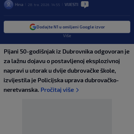
3
Hina
VIJESTI
28. tra. 2026. 14:55
|
|
|
Dodajte N1 u omiljeni Google izvor
Više
Pijani 50-godišnjak iz Dubrovnika odgovoran je
za lažnu dojavu o postavljenoj eksplozivnoj
napravi u utorak u dvije dubrovačke škole,
izvijestila je Policijska uprava dubrovačko-
neretvanska.
Pročitaj više