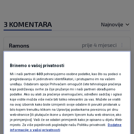
3 KOMENTARA
Najnovije
prije 4 mjeseci
Ramons
Pijan? Trežnjenje, bolnica, zatvor, bolnica,
Brinemo o vašoj privatnosti
zatvor.. zatvor
Mi i naši partneri
603
pohranjujemo osobne podatke, kao što su podaci o
pregledavanju ili jedinstveni identifikatori, i pristupamo im na vašem
Odgovor
uređaju. Odabirom opcije Prihvaćam omogućit ćete tehnologije praćenja
koje podržavaju svrhe za čije pružanje mi i naši partneri obrađujemo
podatke. Ako su alati za praćenje onemogućeni, određeni sadržaj i oglasi
koje vidite možda više neće biti toliko relevantni za vas. Možete se vratiti
na ovaj izbornik kako biste izmijenili svoje odabire ili povukli pristanak u
prije 4 mjeseci
Fiorella
bilo kojem trenutku klikom na Upravljaj postavkama poveznicu pri dnu
web-stranice [ili plutajuće ikone u donjem lijevom kutu web stranice, ako
je primjenjivo]. Vaši će se odabiri primijeniti kako je opisano u dijelu Web-
Ako je to stvarno on deset godina zatvora.
mjesto. Za više pojedinosti pogledajte našu Politiku privatnosti.
Dodatne
informacije o vašoj privatnosti
Imam tolerancije za mnogo toga, ali to graniči s