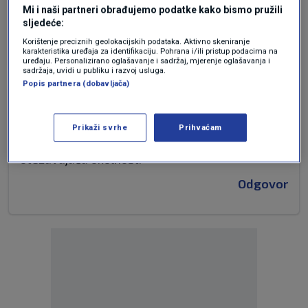
Mi i naši partneri obrađujemo podatke kako bismo pružili
ludošću.
sljedeće:
Odgovor
Korištenje preciznih geolokacijskih podataka. Aktivno skeniranje
karakteristika uređaja za identifikaciju. Pohrana i/ili pristup podacima na
uređaju. Personalizirano oglašavanje i sadržaj, mjerenje oglašavanja i
sadržaja, uvidi u publiku i razvoj usluga.
Popis partnera (dobavljača)
prije 4 mjeseci
OH skupina
Prikaži svrhe
Prihvaćam
Suditi po zakonu o terorizmu! Pijanstvo je
otežavajuća okolnost.
Odgovor