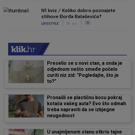
N1 kviz / Koliko dobro poznajete
stihove Đorđa Balaševića?
|
|
11
LIFESTYLE
18. svi.
Preselio se u novi stan, a onda je
odjednom nešto smeđe počelo
curiti niz zid: "Pogledajte, što je
to?"
Pronašli se plastičnu bocu pokraj
kotača vašeg auta? Evo što odmah
treba napraviti da se izbjegne
neugodnost
U unajmljenom stanu otkrio tajne