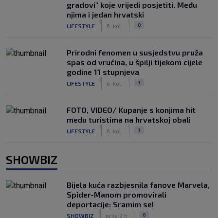
gradovi" koje vrijedi posjetiti. Među
njima i jedan hrvatski
|
|
0
LIFESTYLE
6. kol.
Prirodni fenomen u susjedstvu pruža
spas od vrućina, u špilji tijekom cijele
godine 11 stupnjeva
|
|
1
LIFESTYLE
6. kol.
FOTO, VIDEO/ Kupanje s konjima hit
među turistima na hrvatskoj obali
|
|
1
LIFESTYLE
6. kol.
SHOWBIZ
Bijela kuća razbjesnila fanove Marvela,
Spider-Manom promovirali
deportacije: Sramim se!
|
|
0
SHOWBIZ
prije 2 h