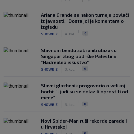
Ariana Grande se nakon turneje povlači
iz javnosti: "Dosta joj je komentara o
izgledu"
|
|
0
SHOWBIZ
4. kol.
Slavnom bendu zabranili ulazak u
Singapur zbog podrške Palestini:
"Nadrealno iskustvo"
|
|
0
SHOWBIZ
3. kol.
Slavni glazbenik progovorio o velikoj
borbi: "Ljudi su se dolazili oprostiti od
mene"
|
|
0
SHOWBIZ
3. kol.
Novi Spider-Man ruši rekorde zarade i
u Hrvatskoj
|
|
0
SHOWBIZ
3. kol.