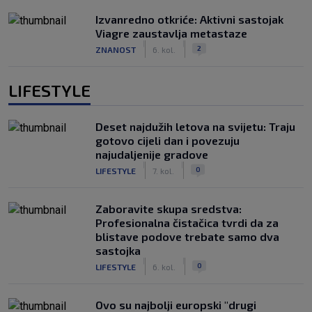
Izvanredno otkriće: Aktivni sastojak
Viagre zaustavlja metastaze
|
|
2
ZNANOST
6. kol.
LIFESTYLE
Deset najdužih letova na svijetu: Traju
gotovo cijeli dan i povezuju
najudaljenije gradove
|
|
0
LIFESTYLE
7. kol.
Zaboravite skupa sredstva:
Profesionalna čistačica tvrdi da za
blistave podove trebate samo dva
sastojka
|
|
0
LIFESTYLE
6. kol.
Ovo su najbolji europski "drugi