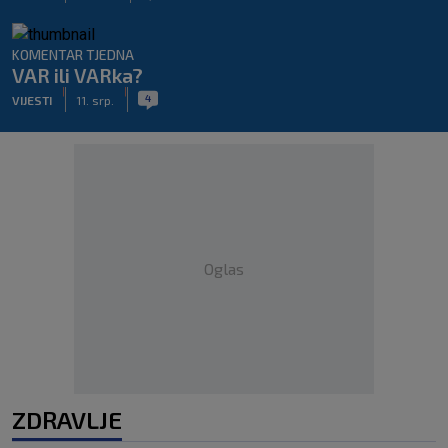
KOMENTAR TJEDNA
VAR ili VARka?
|
|
4
VIJESTI
11. srp.
Oglas
ZDRAVLJE