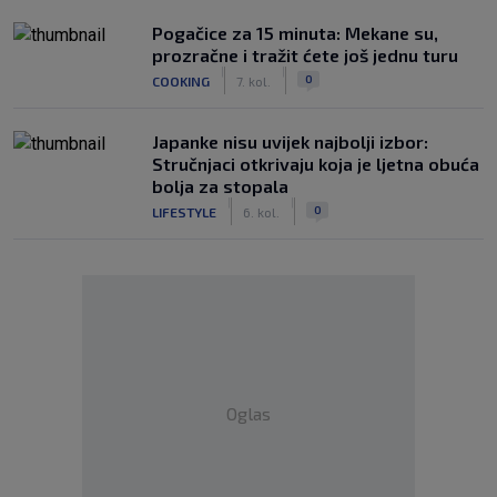
Pogačice za 15 minuta: Mekane su,
prozračne i tražit ćete još jednu turu
|
|
0
COOKING
7. kol.
Japanke nisu uvijek najbolji izbor:
Stručnjaci otkrivaju koja je ljetna obuća
bolja za stopala
|
|
0
LIFESTYLE
6. kol.
Oglas