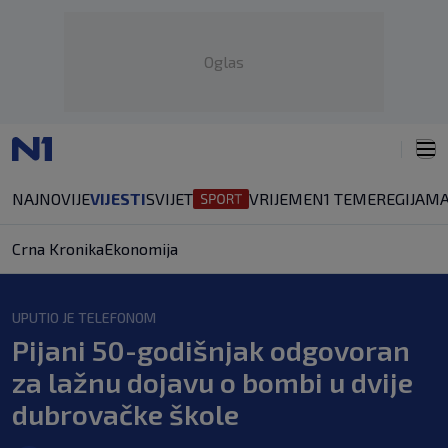
Oglas
NAJNOVIJE
VIJESTI
SVIJET
VRIJEME
N1 TEME
REGIJA
MA
Crna Kronika
Ekonomija
UPUTIO JE TELEFONOM
Pijani 50-godišnjak odgovoran
za lažnu dojavu o bombi u dvije
dubrovačke škole