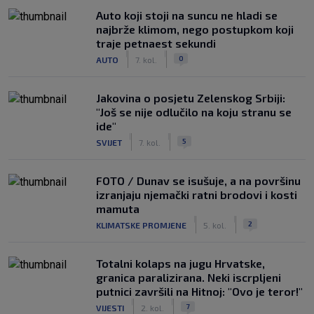
Auto koji stoji na suncu ne hladi se
najbrže klimom, nego postupkom koji
traje petnaest sekundi
|
|
0
AUTO
7. kol.
Jakovina o posjetu Zelenskog Srbiji:
"Još se nije odlučilo na koju stranu se
ide"
|
|
5
SVIJET
7. kol.
FOTO / Dunav se isušuje, a na površinu
izranjaju njemački ratni brodovi i kosti
mamuta
|
|
2
KLIMATSKE PROMJENE
5. kol.
Totalni kolaps na jugu Hrvatske,
granica paralizirana. Neki iscrpljeni
putnici završili na Hitnoj: "Ovo je teror!"
|
|
7
VIJESTI
2. kol.