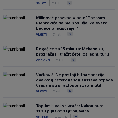
|
|
0
SVIJET
7. kol.
Milinović prozvao Vladu: "Pozivam
Plenkovića da me posluša. Za svako
buduće onečišćenje..."
|
|
9
VIJESTI
7. kol.
Pogačice za 15 minuta: Mekane su,
prozračne i tražit ćete još jednu turu
|
|
0
COOKING
7. kol.
Vučković: Ne postoji hitna sanacija
ovakvog heterogenog sastava otpada.
Građani su s razlogom zabrinuti!
|
|
19
VIJESTI
7. kol.
Toplinski val se vraća: Nakon bure,
stižu pljuskovi i grmljavina
|
|
0
VRIJEME
prije 6 h