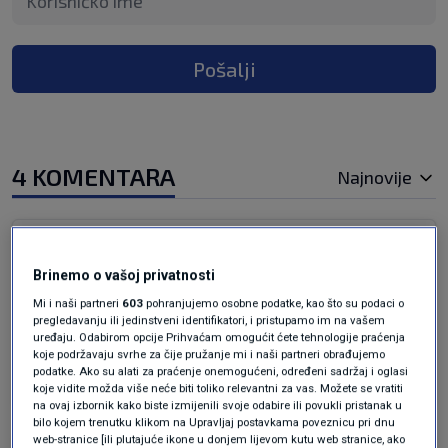
Pošalji
4 KOMENTARA
Najnovije
prije 11 mjeseci
Darko
Brinemo o vašoj privatnosti
uh, koliko je naš Plenković u pravu, mora biti još
Mi i naši partneri
603
pohranjujemo osobne podatke, kao što su podaci o
pregledavanju ili jedinstveni identifikatori, i pristupamo im na vašem
oštriji...
uređaju. Odabirom opcije Prihvaćam omogućit ćete tehnologije praćenja
koje podržavaju svrhe za čije pružanje mi i naši partneri obrađujemo
Odgovor
podatke. Ako su alati za praćenje onemogućeni, određeni sadržaj i oglasi
koje vidite možda više neće biti toliko relevantni za vas. Možete se vratiti
na ovaj izbornik kako biste izmijenili svoje odabire ili povukli pristanak u
bilo kojem trenutku klikom na Upravljaj postavkama poveznicu pri dnu
web-stranice [ili plutajuće ikone u donjem lijevom kutu web stranice, ako