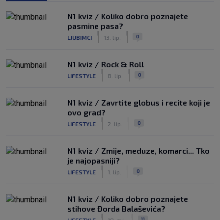
N1 kviz / Koliko dobro poznajete
pasmine pasa?
|
|
0
LJUBIMCI
13. lip.
N1 kviz / Rock & Roll
|
|
0
LIFESTYLE
8. lip.
N1 kviz / Zavrtite globus i recite koji je
ovo grad?
|
|
0
LIFESTYLE
2. lip.
N1 kviz / Zmije, meduze, komarci... Tko
je najopasniji?
|
|
0
LIFESTYLE
1. lip.
N1 kviz / Koliko dobro poznajete
stihove Đorđa Balaševića?
|
|
11
LIFESTYLE
18. svi.