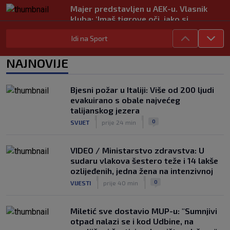
Majer predstavljen u AEK-u. Vlasnik
kluba: ‘Imaš tigrove oči, jako si
inteligentan’
Idi na Sport
|
SK
prije 4 h
Bio je hit druge lige, a sada s Istrom
NAJNOVIJE
prijeti Hajduku: ‘Imao sam 16 ponuda,
ali htio sam SHNL’
|
Bjesni požar u Italiji: Više od 200 ljudi
SK
prije 5 h
evakuirano s obale najvećeg
VIDEO / Tenisač se požalio na
talijanskog jezera
gledatelja koji mu je smetao, reakcija
|
|
0
SVIJET
prije 24 min
suca je hit
|
SK
prije 5 h
VIDEO / Ministarstvo zdravstva: U
sudaru vlakova šestero teže i 14 lakše
ozlijeđenih, jedna žena na intenzivnoj
|
|
0
VIJESTI
prije 40 min
Miletić sve dostavio MUP-u: "Sumnjivi
otpad nalazi se i kod Udbine, na