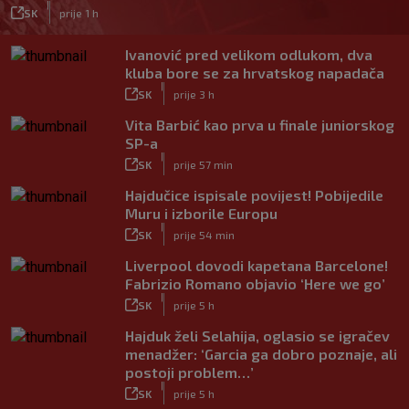
|
SK
prije 1 h
Ivanović pred velikom odlukom, dva
kluba bore se za hrvatskog napadača
|
SK
prije 3 h
Vita Barbić kao prva u finale juniorskog
SP-a
|
SK
prije 57 min
Hajdučice ispisale povijest! Pobijedile
Muru i izborile Europu
|
SK
prije 54 min
Liverpool dovodi kapetana Barcelone!
Fabrizio Romano objavio ‘Here we go’
|
SK
prije 5 h
Hajduk želi Selahija, oglasio se igračev
menadžer: ‘Garcia ga dobro poznaje, ali
postoji problem…’
|
SK
prije 5 h