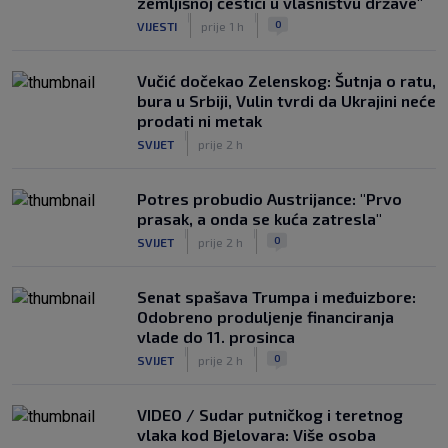
zemljišnoj čestici u vlasništvu države"
|
|
0
VIJESTI
prije 1 h
Vučić dočekao Zelenskog: Šutnja o ratu,
bura u Srbiji, Vulin tvrdi da Ukrajini neće
prodati ni metak
|
SVIJET
prije 2 h
Potres probudio Austrijance: "Prvo
prasak, a onda se kuća zatresla"
|
|
0
SVIJET
prije 2 h
Senat spašava Trumpa i međuizbore:
Odobreno produljenje financiranja
vlade do 11. prosinca
|
|
0
SVIJET
prije 2 h
VIDEO / Sudar putničkog i teretnog
vlaka kod Bjelovara: Više osoba