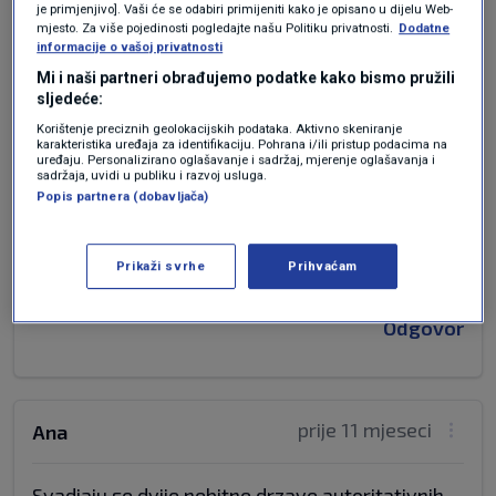
prije 11 mjeseci
Sidland
je primjenjivo]. Vaši će se odabiri primijeniti kako je opisano u dijelu Web-
mjesto. Za više pojedinosti pogledajte našu Politiku privatnosti.
Dodatne
informacije o vašoj privatnosti
Mađarski šovinisti , traže naftu za rafinerije u
Mi i naši partneri obrađujemo podatke kako bismo pružili
Mađarskoj ??? Pa imaju dvije rafinerije u
sljedeće:
Hrvatskoj koje su uništili radi profiterstva ,
Korištenje preciznih geolokacijskih podataka. Aktivno skeniranje
karakteristika uređaja za identifikaciju. Pohrana i/ili pristup podacima na
Rafinerija i Rijeci je dovoljna za sva goriva i
uređaju. Personalizirano oglašavanje i sadržaj, mjerenje oglašavanja i
sadržaja, uvidi u publiku i razvoj usluga.
Mađarskoj i Slovačkoj , a Sisak za izvoz . Banda
Popis partnera (dobavljača)
je uništila Hrvatske rafinerije i sada vrijeđaju
kleveću Hrvatsku državu u UN , o libretu
Komšića ne treba trošiti riječi to je đubre par
Prikaži svrhe
Prihvaćam
exselance
Odgovor
prije 11 mjeseci
Ana
Svadjaju se dvije nebitne drzave autoritativnih