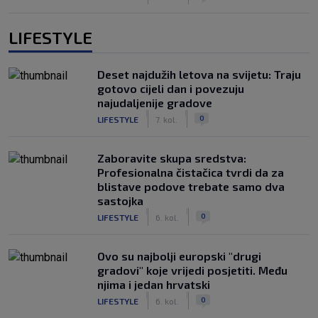
LIFESTYLE
Deset najdužih letova na svijetu: Traju
gotovo cijeli dan i povezuju
najudaljenije gradove
|
|
0
LIFESTYLE
7. kol.
Zaboravite skupa sredstva:
Profesionalna čistačica tvrdi da za
blistave podove trebate samo dva
sastojka
|
|
0
LIFESTYLE
6. kol.
Ovo su najbolji europski "drugi
gradovi" koje vrijedi posjetiti. Među
njima i jedan hrvatski
|
|
0
LIFESTYLE
6. kol.