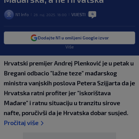
4
N1 Info
VIJESTI
26. ruj. 2025. 16:00
|
|
|
Dodajte N1 u omiljeni Google izvor
Više
Hrvatski premijer Andrej Plenković je u petak u
Bregani odbacio "lažne teze" mađarskog
ministra vanjskih poslova Petera Szijjarta da je
Hrvatska ratni profiter jer "iskorištava
Mađare" i ratnu situaciju u tranzitu sirove
nafte, poručivši da je Hrvatska dobar susjed.
Pročitaj više