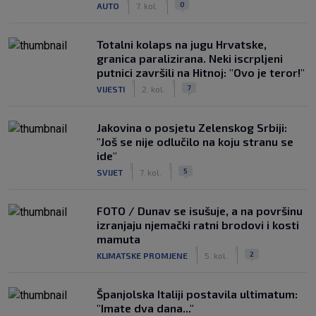
0
AUTO
7. kol.
Totalni kolaps na jugu Hrvatske,
granica paralizirana. Neki iscrpljeni
putnici završili na Hitnoj: "Ovo je teror!"
|
|
7
VIJESTI
2. kol.
Jakovina o posjetu Zelenskog Srbiji:
"Još se nije odlučilo na koju stranu se
ide"
|
|
5
SVIJET
7. kol.
FOTO / Dunav se isušuje, a na površinu
izranjaju njemački ratni brodovi i kosti
mamuta
|
|
2
KLIMATSKE PROMJENE
5. kol.
Španjolska Italiji postavila ultimatum:
"Imate dva dana..."