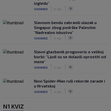
izgledu"
|
|
0
SHOWBIZ
4. kol.
Slavnom bendu zabranili ulazak u
Singapur zbog podrške Palestini:
"Nadrealno iskustvo"
|
|
0
SHOWBIZ
3. kol.
Slavni glazbenik progovorio o velikoj
borbi: "Ljudi su se dolazili oprostiti od
mene"
|
|
0
SHOWBIZ
3. kol.
Novi Spider-Man ruši rekorde zarade i
u Hrvatskoj
|
|
0
SHOWBIZ
3. kol.
N1 KVIZ