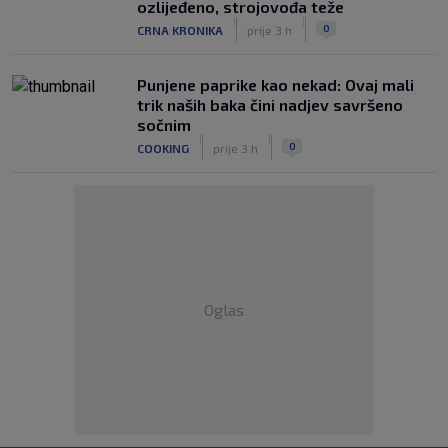
ozlijeđeno, strojovođa teže
|
|
0
CRNA KRONIKA
prije 3 h
Punjene paprike kao nekad: Ovaj mali
trik naših baka čini nadjev savršeno
sočnim
|
|
0
COOKING
prije 3 h
Oglas