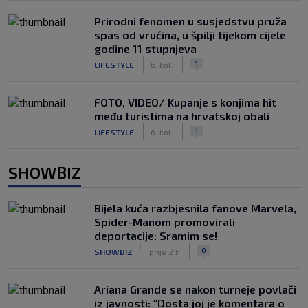
Prirodni fenomen u susjedstvu pruža
spas od vrućina, u špilji tijekom cijele
godine 11 stupnjeva
|
|
1
LIFESTYLE
6. kol.
FOTO, VIDEO/ Kupanje s konjima hit
među turistima na hrvatskoj obali
|
|
1
LIFESTYLE
6. kol.
SHOWBIZ
Bijela kuća razbjesnila fanove Marvela,
Spider-Manom promovirali
deportacije: Sramim se!
|
|
0
SHOWBIZ
prije 2 h
Ariana Grande se nakon turneje povlači
iz javnosti: "Dosta joj je komentara o