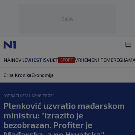
Oglas
NAJNOVIJE
VIJESTI
SVIJET
VRIJEME
N1 TEME
REGIJA
MA
Crna Kronika
Ekonomija
"ODBACUJEM LAŽNE TEZE"
Plenković uzvratio mađarskom
ministru: "Izrazito je
bezobrazan. Profiter je
Mađarska, a ne Hrvatska"