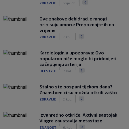
|
|
0
ZDRAVLJE
prije 7 h
Ove znakove dehidracije mnogi
pripisuju umoru: Prepoznajte ih na
vrijeme
|
|
0
ZDRAVLJE
7. kol.
Kardiologinja upozorava: Ovo
popularno piće moglo bi pridonijeti
začepljenju arterija
|
|
2
LIFESTYLE
7. kol.
Stalno ste pospani tijekom dana?
Znanstvenici su možda otkrili zašto
|
|
0
ZDRAVLJE
7. kol.
Izvanredno otkriće: Aktivni sastojak
Viagre zaustavlja metastaze
|
|
2
ZNANOST
6. kol.