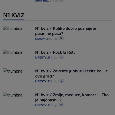
SHOWBIZ
3. kol.
|
|
N1 KVIZ
N1 kviz / Koliko dobro poznajete
pasmine pasa?
0
LJUBIMCI
13. lip.
|
|
N1 kviz / Rock & Roll
0
LIFESTYLE
8. lip.
|
|
N1 kviz / Zavrtite globus i recite koji je
ovo grad?
0
LIFESTYLE
2. lip.
|
|
N1 kviz / Zmije, meduze, komarci... Tko
je najopasniji?
0
LIFESTYLE
1. lip.
|
|