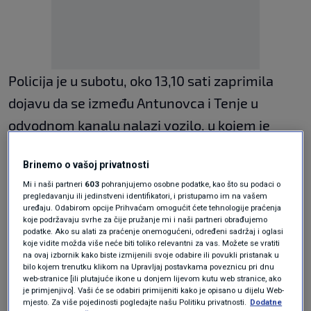
Policija je u subotu, oko 13,10 sati zaprimila
dojavu da se između Antunovca i Tenje u
odvodnom kanalu nalazi vozilo, u kojem je
osoba koja ne daje znakove života.
Brinemo o vašoj privatnosti
Očevidom na mjestu prometne nesreće
Mi i naši partneri
603
pohranjujemo osobne podatke, kao što su podaci o
utvrđeno je da je 42-godišnji vozač osobnog
pregledavanju ili jedinstveni identifikatori, i pristupamo im na vašem
uređaju. Odabirom opcije Prihvaćam omogućit ćete tehnologije praćenja
automobila, zbog neprilagođene brzine
koje podržavaju svrhe za čije pružanje mi i naši partneri obrađujemo
podatke. Ako su alati za praćenje onemogućeni, određeni sadržaj i oglasi
kretanja vozila sletio s kolnika u odvodni kanal.
koje vidite možda više neće biti toliko relevantni za vas. Možete se vratiti
na ovaj izbornik kako biste izmijenili svoje odabire ili povukli pristanak u
Od siline udara vozač, koji nije bio vezan
bilo kojem trenutku klikom na Upravljaj postavkama poveznicu pri dnu
sigurnosnim pojasom, poginuo je na mjestu
web-stranice [ili plutajuće ikone u donjem lijevom kutu web stranice, ako
je primjenjivo]. Vaši će se odabiri primijeniti kako je opisano u dijelu Web-
nesreće.
mjesto. Za više pojedinosti pogledajte našu Politiku privatnosti.
Dodatne