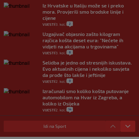
Iz Hrvatske u Italiju može se i preko
mora. Provjerili smo brodske linije i
cijene
2
VIJESTI
3. kol.
|
|
Uzgajivač objasnio zašto kilogram
rajčica košta deset eura: "Nećete ih
vidjeti na akcijama u trgovinama"
8
VIJESTI
3. kol.
|
|
Selidba je jedno od stresnijih iskustava.
Evo aktualnih cijena i nekoliko savjeta
da prođe što lakše i jeftinije
0
VIJESTI
2. kol.
|
|
Izračunali smo koliko košta putovanje
automobilom na Hvar iz Zagreba, a
koliko iz Osijeka
14
VIJESTI
2. kol.
|
|
"Kći je otišla na more, a zaboravila
zdravstvenu iskaznicu". Kakva su prava
Idi na Sport
pacijenata izvan mjesta prebivališta?
1
VIJESTI
1. kol.
|
|