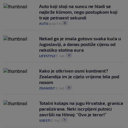
Auto koji stoji na suncu ne hladi se
najbrže klimom, nego postupkom koji
traje petnaest sekundi
0
AUTO
prije 5 h
|
|
Nekad ga je imala gotovo svaka kuća u
Jugoslaviji, a danas postiže cijenu od
nekoliko stotina eura
0
LIFESTYLE
5. kol.
|
|
Kako je otkriven osmi kontinent?
Zealandija im je cijelo vrijeme bila pod
nosom
0
ZNANOST
6. kol.
|
|
Totalni kolaps na jugu Hrvatske, granica
paralizirana. Neki iscrpljeni putnici
završili na Hitnoj: "Ovo je teror!"
7
VIJESTI
2. kol.
|
|