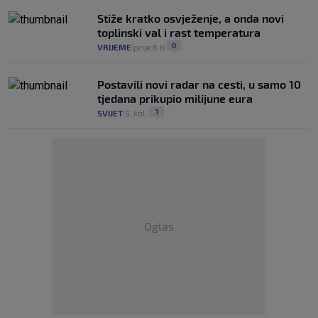
Stiže kratko osvježenje, a onda novi
toplinski val i rast temperatura
0
VRIJEME
prije 6 h
|
|
Postavili novi radar na cesti, u samo 10
tjedana prikupio milijune eura
1
SVIJET
5. kol.
|
|
Oglas