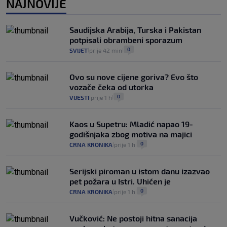
NAJNOVIJE
Kako spriječiti nasilje? "Tako da glavni
junaci naših priča budu oni koji pomažu,
Saudijska Arabija, Turska i Pakistan
a ne oni koji su pobijedili nekoga"
potpisali obrambeni sporazum
2
VIJESTI
30. srp.
|
|
0
SVIJET
prije 42 min
|
|
Ovo su nove cijene goriva? Evo što
vozače čeka od utorka
0
VIJESTI
prije 1 h
|
|
Kaos u Supetru: Mladić napao 19-
godišnjaka zbog motiva na majici
0
CRNA KRONIKA
prije 1 h
|
|
Serijski piroman u istom danu izazvao
pet požara u Istri. Uhićen je
0
CRNA KRONIKA
prije 1 h
|
|
Vučković: Ne postoji hitna sanacija