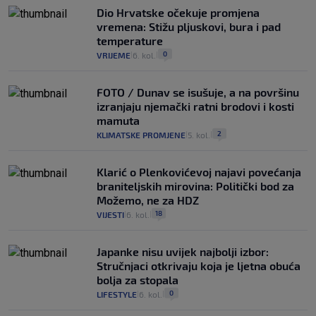
Dio Hrvatske očekuje promjena
vremena: Stižu pljuskovi, bura i pad
temperature
0
VRIJEME
6. kol.
|
|
FOTO / Dunav se isušuje, a na površinu
izranjaju njemački ratni brodovi i kosti
mamuta
2
KLIMATSKE PROMJENE
5. kol.
|
|
Klarić o Plenkovićevoj najavi povećanja
braniteljskih mirovina: Politički bod za
Možemo, ne za HDZ
18
VIJESTI
6. kol.
|
|
Japanke nisu uvijek najbolji izbor:
Stručnjaci otkrivaju koja je ljetna obuća
bolja za stopala
0
LIFESTYLE
6. kol.
|
|