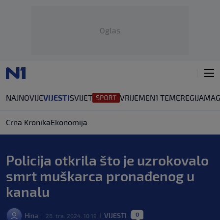
Oglas
NAJNOVIJE
VIJESTI
SVIJET
VRIJEME
N1 TEME
REGIJA
MAG
Crna Kronika
Ekonomija
Policija otkrila što je uzrokovalo
smrt muškarca pronađenog u
kanalu
0
Hina
VIJESTI
28. tra. 2024. 10:19
|
|
|