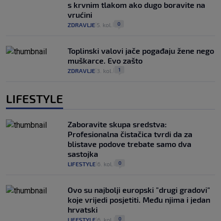
s krvnim tlakom ako dugo boravite na
vrućini
0
ZDRAVLJE
5. kol.
|
|
Toplinski valovi jače pogađaju žene nego
muškarce. Evo zašto
1
ZDRAVLJE
3. kol.
|
|
LIFESTYLE
Zaboravite skupa sredstva:
Profesionalna čistačica tvrdi da za
blistave podove trebate samo dva
sastojka
0
LIFESTYLE
6. kol.
|
|
Ovo su najbolji europski "drugi gradovi"
koje vrijedi posjetiti. Među njima i jedan
hrvatski
0
LIFESTYLE
6. kol.
|
|