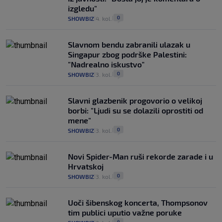
izgledu"
0
SHOWBIZ
4. kol.
|
|
Slavnom bendu zabranili ulazak u
Singapur zbog podrške Palestini:
"Nadrealno iskustvo"
0
SHOWBIZ
3. kol.
|
|
Slavni glazbenik progovorio o velikoj
borbi: "Ljudi su se dolazili oprostiti od
mene"
0
SHOWBIZ
3. kol.
|
|
Novi Spider-Man ruši rekorde zarade i u
Hrvatskoj
0
SHOWBIZ
3. kol.
|
|
Uoči šibenskog koncerta, Thompsonov
tim publici uputio važne poruke
4