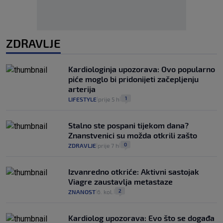
ZDRAVLJE
Kardiologinja upozorava: Ovo popularno
piće moglo bi pridonijeti začepljenju
arterija
1
LIFESTYLE
prije 5 h
|
|
Stalno ste pospani tijekom dana?
Znanstvenici su možda otkrili zašto
0
ZDRAVLJE
prije 7 h
|
|
Izvanredno otkriće: Aktivni sastojak
Viagre zaustavlja metastaze
2
ZNANOST
6. kol.
|
|
Kardiolog upozorava: Evo što se događa