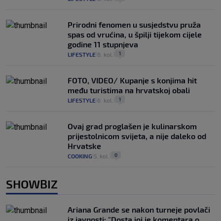
Prirodni fenomen u susjedstvu pruža
spas od vrućina, u špilji tijekom cijele
godine 11 stupnjeva
1
LIFESTYLE
6. kol.
|
|
FOTO, VIDEO/ Kupanje s konjima hit
među turistima na hrvatskoj obali
1
LIFESTYLE
6. kol.
|
|
Ovaj grad proglašen je kulinarskom
prijestolnicom svijeta, a nije daleko od
Hrvatske
0
COOKING
5. kol.
|
|
SHOWBIZ
Ariana Grande se nakon turneje povlači
iz javnosti: "Dosta joj je komentara o