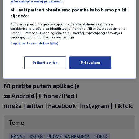
informacije o vašoj privatnosti
Mi i naši partneri obrađujemo podatke kako bismo pružili
Tijelo 42-godišnjeg vozača je po nalogu
sljedeće:
Korištenje preciznih geolokacijskih podataka. Aktivno skeniranje
osječkog Općinskog državnog odvjetništva u
karakteristika uređaja za identifikaciju. Pohrana i/ili pristup podacima na
uređaju. Personalizirano oglašavanje i sadržaj, mjerenje oglašavanja i
Osijeku prevezeno u osječki Klinički bolnički
sadržaja, uvidi u publiku i razvoj usluga.
Popis partnera (dobavljača)
centar, gdje će biti obavljena obdukcija, a slijedi
daljnji rad na utvrđivanju okolnosti te
Prikaži svrhe
Prihvaćam
prometne nesreće, napominju u policiji.
N1 pratite putem aplikacija
za
Android
|
iPhone/iPad
i
mreža
Twitter
|
Facebook
|
Instagram
|
TikTok
.
Teme
KANAL
OSIJEK
PROMETNA NESREĆA
TIJELO