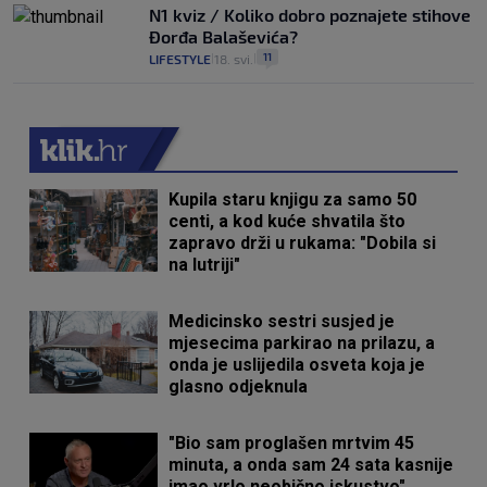
N1 kviz / Koliko dobro poznajete stihove
Đorđa Balaševića?
11
LIFESTYLE
18. svi.
|
|
Kupila staru knjigu za samo 50
centi, a kod kuće shvatila što
zapravo drži u rukama: "Dobila si
na lutriji"
Medicinsko sestri susjed je
mjesecima parkirao na prilazu, a
onda je uslijedila osveta koja je
glasno odjeknula
"Bio sam proglašen mrtvim 45
minuta, a onda sam 24 sata kasnije
imao vrlo neobično iskustvo"