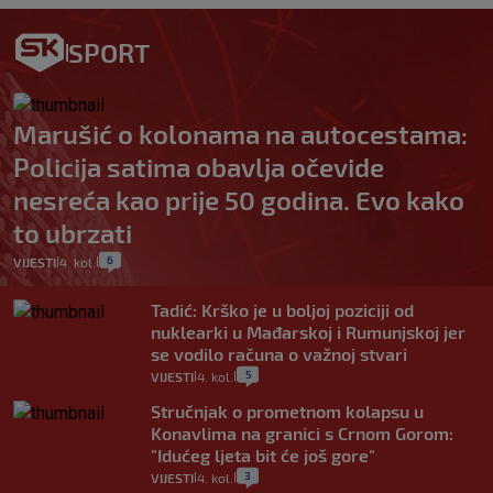
SPORT
Marušić o kolonama na autocestama:
Policija satima obavlja očevide
nesreća kao prije 50 godina. Evo kako
to ubrzati
6
VIJESTI
4. kol.
|
|
Tadić: Krško je u boljoj poziciji od
nuklearki u Mađarskoj i Rumunjskoj jer
se vodilo računa o važnoj stvari
5
VIJESTI
4. kol.
|
|
Stručnjak o prometnom kolapsu u
Konavlima na granici s Crnom Gorom:
"Idućeg ljeta bit će još gore"
3
VIJESTI
4. kol.
|
|