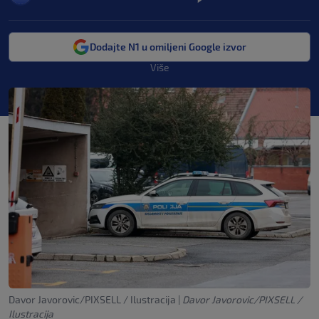
Dodajte N1 u omiljeni Google izvor
Više
Davor Javorovic/PIXSELL / Ilustracija
|
Davor Javorovic/PIXSELL /
Ilustracija