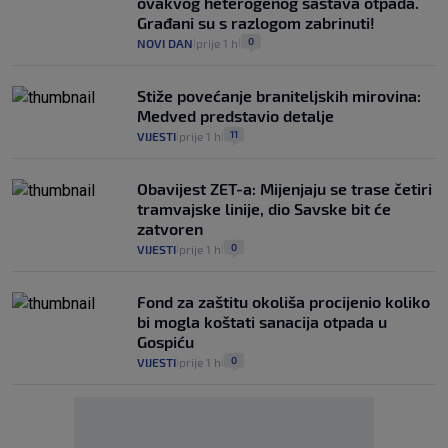
ovakvog heterogenog sastava otpada.
Građani su s razlogom zabrinuti!
0
NOVI DAN
prije 1 h
|
|
Stiže povećanje braniteljskih mirovina:
Medved predstavio detalje
11
VIJESTI
prije 1 h
|
|
Obavijest ZET-a: Mijenjaju se trase četiri
tramvajske linije, dio Savske bit će
zatvoren
0
VIJESTI
prije 1 h
|
|
Fond za zaštitu okoliša procijenio koliko
bi mogla koštati sanacija otpada u
Gospiću
0
VIJESTI
prije 1 h
|
|