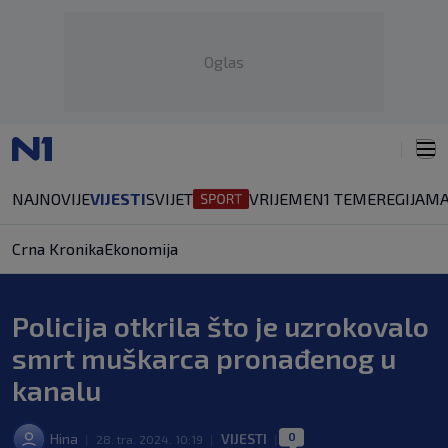
Oglas
NAJNOVIJE
VIJESTI
SVIJET
VRIJEME
N1 TEME
REGIJA
MA
Crna Kronika
Ekonomija
Policija otkrila što je uzrokovalo
smrt muškarca pronađenog u
kanalu
0
Hina
VIJESTI
|
28. tra. 2024. 10:19
|
|