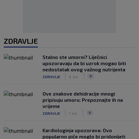
ZDRAVLJE
Stalno ste umorni? Liječnici
upozoravaju da bi uzrok mogao biti
nedostatak ovog važnog nutrijenta
|
|
0
ZDRAVLJE
8. kol.
Ove znakove dehidracije mnogi
pripisuju umoru: Prepoznajte ih na
vrijeme
|
|
0
ZDRAVLJE
7. kol.
Kardiologinja upozorava: Ovo
popularno piće moglo bi pridonijeti