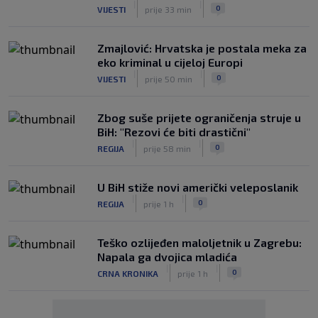
|
|
0
VIJESTI
prije 33 min
Zmajlović: Hrvatska je postala meka za
eko kriminal u cijeloj Europi
|
|
0
VIJESTI
prije 50 min
Zbog suše prijete ograničenja struje u
BiH: "Rezovi će biti drastični"
|
|
0
REGIJA
prije 58 min
U BiH stiže novi američki veleposlanik
|
|
0
REGIJA
prije 1 h
Teško ozlijeđen maloljetnik u Zagrebu:
Napala ga dvojica mladića
|
|
0
CRNA KRONIKA
prije 1 h