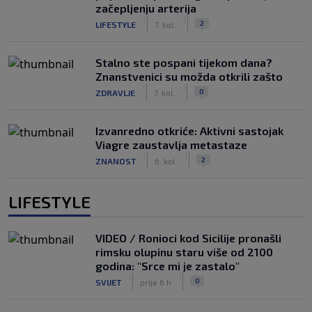
začepljenju arterija
|
|
2
LIFESTYLE
7. kol.
Stalno ste pospani tijekom dana?
Znanstvenici su možda otkrili zašto
|
|
0
ZDRAVLJE
7. kol.
Izvanredno otkriće: Aktivni sastojak
Viagre zaustavlja metastaze
|
|
2
ZNANOST
6. kol.
LIFESTYLE
VIDEO / Ronioci kod Sicilije pronašli
rimsku olupinu staru više od 2100
godina: "Srce mi je zastalo"
|
|
0
SVIJET
prije 6 h