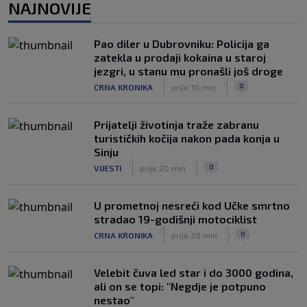
Hribar prva rezerva na 50m leptir
NAJNOVIJE
|
SK
prije 1 h
Pratite uz SK: Branitelj naslova u
Pao diler u Dubrovniku: Policija ga
Kanadi se osjeća sjajno, izborio je novo
zatekla u prodaji kokaina u staroj
četvrtfinale
jezgri, u stanu mu pronašli još droge
|
|
|
SK
prije 4 h
0
CRNA KRONIKA
prije 10 min
Prijatelji životinja traže zabranu
turističkih kočija nakon pada konja u
Sinju
|
|
0
VIJESTI
prije 20 min
U prometnoj nesreći kod Učke smrtno
stradao 19-godišnji motociklist
|
|
0
CRNA KRONIKA
prije 28 min
Velebit čuva led star i do 3000 godina,
ali on se topi: "Negdje je potpuno
nestao"