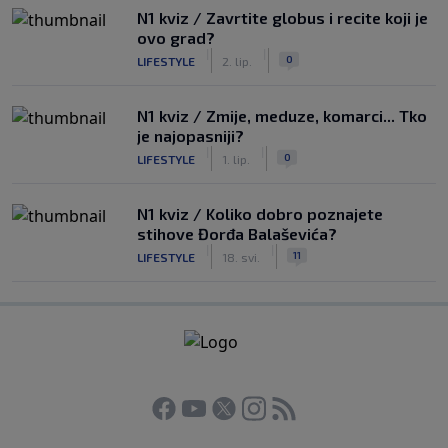
N1 kviz / Zavrtite globus i recite koji je
ovo grad?
|
|
0
LIFESTYLE
2. lip.
N1 kviz / Zmije, meduze, komarci... Tko
je najopasniji?
|
|
0
LIFESTYLE
1. lip.
N1 kviz / Koliko dobro poznajete
stihove Đorđa Balaševića?
|
|
11
LIFESTYLE
18. svi.