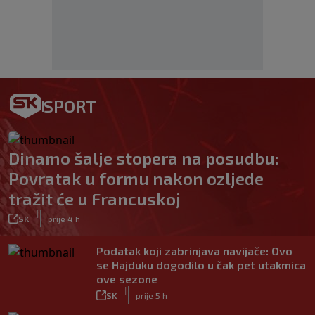
SPORT
Dinamo šalje stopera na posudbu:
Povratak u formu nakon ozljede
tražit će u Francuskoj
|
SK
prije 4 h
Podatak koji zabrinjava navijače: Ovo
se Hajduku dogodilo u čak pet utakmica
ove sezone
|
SK
prije 5 h