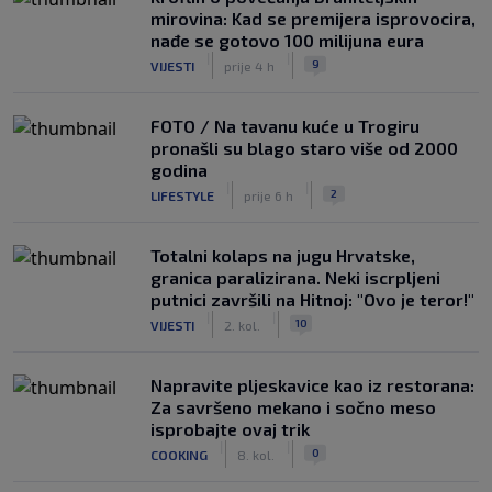
mirovina: Kad se premijera isprovocira,
nađe se gotovo 100 milijuna eura
|
|
9
VIJESTI
prije 4 h
FOTO / Na tavanu kuće u Trogiru
pronašli su blago staro više od 2000
godina
|
|
2
LIFESTYLE
prije 6 h
Totalni kolaps na jugu Hrvatske,
granica paralizirana. Neki iscrpljeni
putnici završili na Hitnoj: "Ovo je teror!"
|
|
10
VIJESTI
2. kol.
Napravite pljeskavice kao iz restorana:
Za savršeno mekano i sočno meso
isprobajte ovaj trik
|
|
0
COOKING
8. kol.