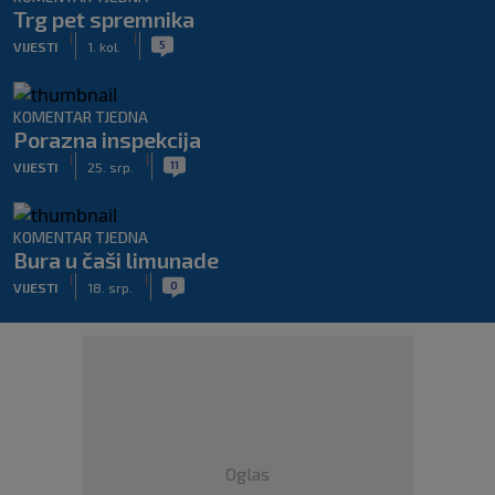
Trg pet spremnika
|
|
5
VIJESTI
1. kol.
KOMENTAR TJEDNA
Porazna inspekcija
|
|
11
VIJESTI
25. srp.
KOMENTAR TJEDNA
Bura u čaši limunade
|
|
0
VIJESTI
18. srp.
Oglas