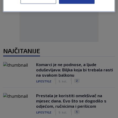
Oglas
NAJČITANIJE
Komarci je ne podnose, a ljude
oduševljava: Biljka koja bi trebala rasti
na svakom balkonu
|
|
2
LIFESTYLE
9. kol.
Prestala je koristiti omekšivač na
mjesec dana. Evo što se dogodilo s
odjećom, ručnicima i perilicom
|
|
5
LIFESTYLE
9. kol.