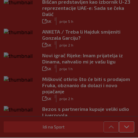
Bišćan predstavljen kao izbornik U-23
reprezentacije UAE-e: Sada se čeka
Dalić
|
SK
prije 5 h
ANKETA / Treba li Hajduk smijeniti
Gonzala Garciju?
|
SK
prije 2 h
Novi igrač Rijeke: Imam prijatelja iz
Dinama, nahvalio mi je vašu ligu
|
SK
prije 1 h
Mišković otkrio što će biti s prodajom
Fruka, obznanio da dolazi i novo
pojačanje
|
SK
prije 2 h
Bezos s partnerima kupuje veliki udio
Liverpoola
|
SK
prije 1 h
Idi na Sport
Počelo Europsko prvenstvo u plivanju,