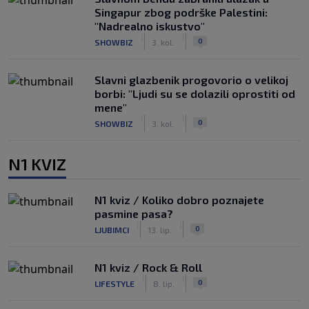
Singapur zbog podrške Palestini:
"Nadrealno iskustvo"
|
|
0
SHOWBIZ
3. kol.
Slavni glazbenik progovorio o velikoj
borbi: "Ljudi su se dolazili oprostiti od
mene"
|
|
0
SHOWBIZ
3. kol.
N1 KVIZ
N1 kviz / Koliko dobro poznajete
pasmine pasa?
|
|
0
LJUBIMCI
13. lip.
N1 kviz / Rock & Roll
|
|
0
LIFESTYLE
8. lip.