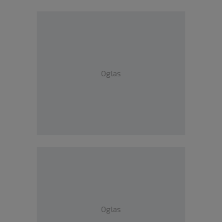
Oglas
Oglas