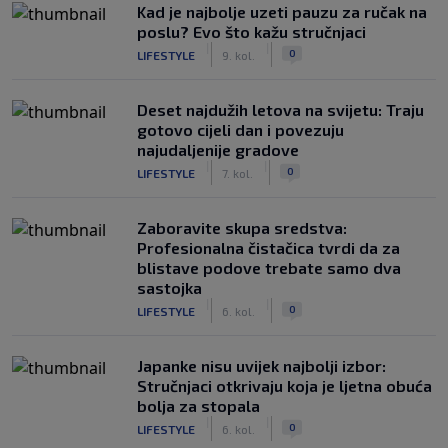
Kad je najbolje uzeti pauzu za ručak na
poslu? Evo što kažu stručnjaci
|
|
0
LIFESTYLE
9. kol.
Deset najdužih letova na svijetu: Traju
gotovo cijeli dan i povezuju
najudaljenije gradove
|
|
0
LIFESTYLE
7. kol.
Zaboravite skupa sredstva:
Profesionalna čistačica tvrdi da za
blistave podove trebate samo dva
sastojka
|
|
0
LIFESTYLE
6. kol.
Japanke nisu uvijek najbolji izbor:
Stručnjaci otkrivaju koja je ljetna obuća
bolja za stopala
|
|
0
LIFESTYLE
6. kol.