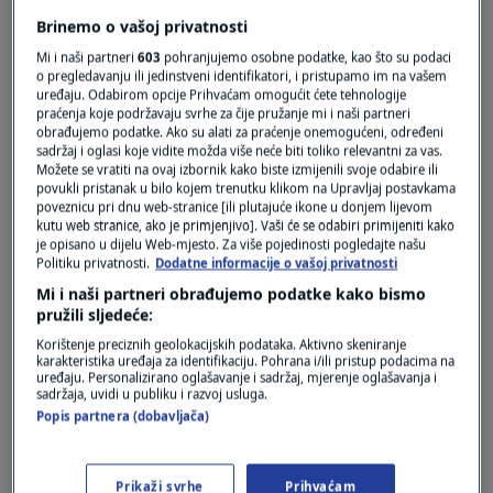
Pošalji
Brinemo o vašoj privatnosti
Mi i naši partneri
603
pohranjujemo osobne podatke, kao što su podaci
o pregledavanju ili jedinstveni identifikatori, i pristupamo im na vašem
uređaju. Odabirom opcije Prihvaćam omogućit ćete tehnologije
praćenja koje podržavaju svrhe za čije pružanje mi i naši partneri
obrađujemo podatke. Ako su alati za praćenje onemogućeni, određeni
sadržaj i oglasi koje vidite možda više neće biti toliko relevantni za vas.
Možete se vratiti na ovaj izbornik kako biste izmijenili svoje odabire ili
povukli pristanak u bilo kojem trenutku klikom na Upravljaj postavkama
poveznicu pri dnu web-stranice [ili plutajuće ikone u donjem lijevom
kutu web stranice, ako je primjenjivo]. Vaši će se odabiri primijeniti kako
je opisano u dijelu Web-mjesto. Za više pojedinosti pogledajte našu
Oglas
Politiku privatnosti.
Dodatne informacije o vašoj privatnosti
Mi i naši partneri obrađujemo podatke kako bismo
pružili sljedeće:
Korištenje preciznih geolokacijskih podataka. Aktivno skeniranje
karakteristika uređaja za identifikaciju. Pohrana i/ili pristup podacima na
uređaju. Personalizirano oglašavanje i sadržaj, mjerenje oglašavanja i
sadržaja, uvidi u publiku i razvoj usluga.
Popis partnera (dobavljača)
Prikaži svrhe
Prihvaćam