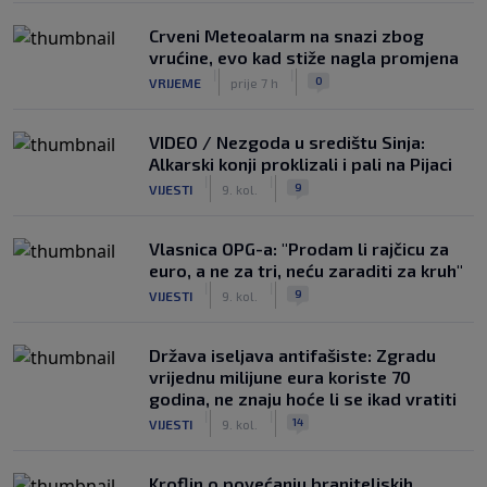
Crveni Meteoalarm na snazi zbog
vrućine, evo kad stiže nagla promjena
|
|
0
VRIJEME
prije 7 h
VIDEO / Nezgoda u središtu Sinja:
Alkarski konji proklizali i pali na Pijaci
|
|
9
VIJESTI
9. kol.
Vlasnica OPG-a: "Prodam li rajčicu za
euro, a ne za tri, neću zaraditi za kruh"
|
|
9
VIJESTI
9. kol.
Država iseljava antifašiste: Zgradu
vrijednu milijune eura koriste 70
godina, ne znaju hoće li se ikad vratiti
|
|
14
VIJESTI
9. kol.
Kroflin o povećanju braniteljskih