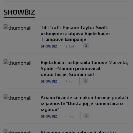
SHOWBIZ
Tihi "rat": Pjesme Taylor Swift
uklonjene iz objava Bijele kuće i
Trumpove kampanje
|
|
2
SHOWBIZ
9. kol.
Bijela kuća razbjesnila fanove Marvela,
Spider-Manom promovirali
deportacije: Sramim se!
|
|
0
SHOWBIZ
7. kol.
Ariana Grande se nakon turneje povlači
iz javnosti: "Dosta joj je komentara o
izgledu"
|
|
0
SHOWBIZ
4. kol.
Slavnom bendu zabranili ulazak u