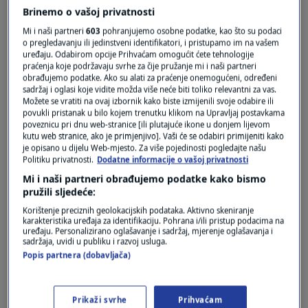
Brinemo o vašoj privatnosti
Mi i naši partneri
603
pohranjujemo osobne podatke, kao što su podaci
o pregledavanju ili jedinstveni identifikatori, i pristupamo im na vašem
uređaju. Odabirom opcije Prihvaćam omogućit ćete tehnologije
praćenja koje podržavaju svrhe za čije pružanje mi i naši partneri
obrađujemo podatke. Ako su alati za praćenje onemogućeni, određeni
sadržaj i oglasi koje vidite možda više neće biti toliko relevantni za vas.
Možete se vratiti na ovaj izbornik kako biste izmijenili svoje odabire ili
povukli pristanak u bilo kojem trenutku klikom na Upravljaj postavkama
Oglas
poveznicu pri dnu web-stranice [ili plutajuće ikone u donjem lijevom
kutu web stranice, ako je primjenjivo]. Vaši će se odabiri primijeniti kako
je opisano u dijelu Web-mjesto. Za više pojedinosti pogledajte našu
Politiku privatnosti.
Dodatne informacije o vašoj privatnosti
Mi i naši partneri obrađujemo podatke kako bismo
pružili sljedeće:
Korištenje preciznih geolokacijskih podataka. Aktivno skeniranje
karakteristika uređaja za identifikaciju. Pohrana i/ili pristup podacima na
uređaju. Personalizirano oglašavanje i sadržaj, mjerenje oglašavanja i
sadržaja, uvidi u publiku i razvoj usluga.
Popis partnera (dobavljača)
Oglas
Prikaži svrhe
Prihvaćam