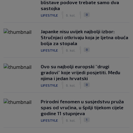
blistave podove trebate samo dva
sastojka
|
|
0
LIFESTYLE
6. kol.
Japanke nisu uvijek najbolji izbor:
Stručnjaci otkrivaju koja je ljetna obuća
bolja za stopala
|
|
0
LIFESTYLE
6. kol.
Ovo su najbolji europski "drugi
gradovi" koje vrijedi posjetiti. Među
njima i jedan hrvatski
|
|
0
LIFESTYLE
6. kol.
Prirodni fenomen u susjedstvu pruža
spas od vrućina, u špilji tijekom cijele
godine 11 stupnjeva
|
|
1
LIFESTYLE
6. kol.