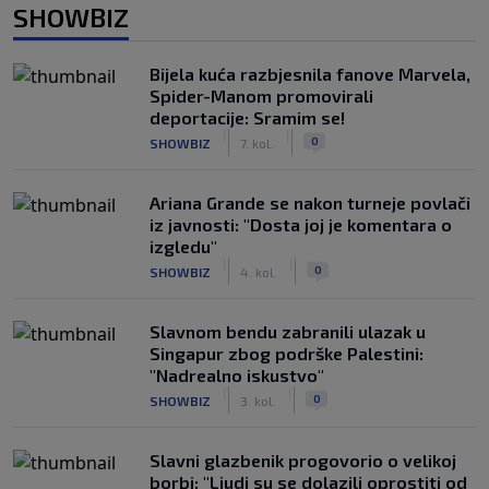
SHOWBIZ
Bijela kuća razbjesnila fanove Marvela,
Spider-Manom promovirali
deportacije: Sramim se!
|
|
0
SHOWBIZ
7. kol.
Ariana Grande se nakon turneje povlači
iz javnosti: "Dosta joj je komentara o
izgledu"
|
|
0
SHOWBIZ
4. kol.
Slavnom bendu zabranili ulazak u
Singapur zbog podrške Palestini:
"Nadrealno iskustvo"
|
|
0
SHOWBIZ
3. kol.
Slavni glazbenik progovorio o velikoj
borbi: "Ljudi su se dolazili oprostiti od