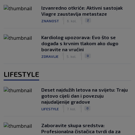
Izvanredno otkriće: Aktivni sastojak
Viagre zaustavlja metastaze
|
|
2
ZNANOST
6. kol.
Kardiolog upozorava: Evo što se
događa s krvnim tlakom ako dugo
boravite na vrućini
|
|
0
ZDRAVLJE
5. kol.
LIFESTYLE
Deset najdužih letova na svijetu: Traju
gotovo cijeli dan i povezuju
najudaljenije gradove
|
|
0
LIFESTYLE
7. kol.
Zaboravite skupa sredstva:
Profesionalna čistačica tvrdi da za