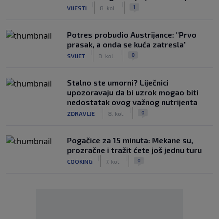
|
|
1
VIJESTI
8. kol.
Potres probudio Austrijance: "Prvo
prasak, a onda se kuća zatresla"
|
|
0
SVIJET
8. kol.
Stalno ste umorni? Liječnici
upozoravaju da bi uzrok mogao biti
nedostatak ovog važnog nutrijenta
|
|
0
ZDRAVLJE
8. kol.
Pogačice za 15 minuta: Mekane su,
prozračne i tražit ćete još jednu turu
|
|
0
COOKING
7. kol.