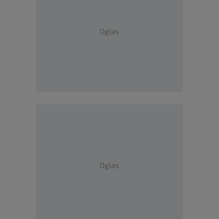
Oglas
Oglas