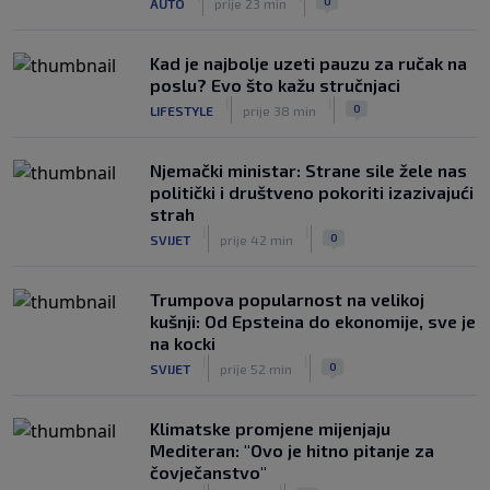
0
AUTO
prije 23 min
Ajaxa na glavnom terenu Maksimira
|
SK
prije 3 h
Kad je najbolje uzeti pauzu za ručak na
poslu? Evo što kažu stručnjaci
|
|
0
LIFESTYLE
prije 38 min
Njemački ministar: Strane sile žele nas
politički i društveno pokoriti izazivajući
strah
|
|
0
SVIJET
prije 42 min
Trumpova popularnost na velikoj
kušnji: Od Epsteina do ekonomije, sve je
na kocki
|
|
0
SVIJET
prije 52 min
Klimatske promjene mijenjaju
Mediteran: "Ovo je hitno pitanje za
čovječanstvo"
|
|