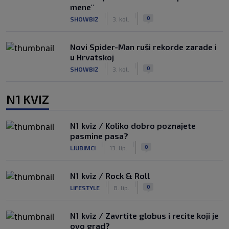
mene"
|
|
0
SHOWBIZ
3. kol.
Novi Spider-Man ruši rekorde zarade i
u Hrvatskoj
|
|
0
SHOWBIZ
3. kol.
N1 KVIZ
N1 kviz / Koliko dobro poznajete
pasmine pasa?
|
|
0
LJUBIMCI
13. lip.
N1 kviz / Rock & Roll
|
|
0
LIFESTYLE
8. lip.
N1 kviz / Zavrtite globus i recite koji je
ovo grad?