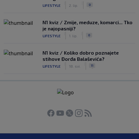
|
|
0
LIFESTYLE
2. lip.
N1 kviz / Zmije, meduze, komarci... Tko
je najopasniji?
|
|
0
LIFESTYLE
1. lip.
N1 kviz / Koliko dobro poznajete
stihove Đorđa Balaševića?
|
|
11
LIFESTYLE
18. svi.