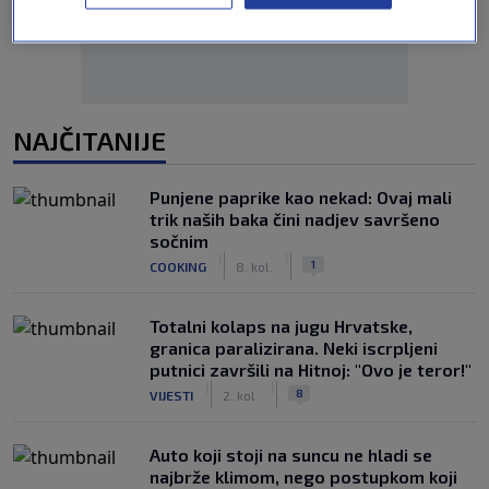
NAJČITANIJE
Punjene paprike kao nekad: Ovaj mali
trik naših baka čini nadjev savršeno
sočnim
|
|
1
COOKING
8. kol.
Totalni kolaps na jugu Hrvatske,
granica paralizirana. Neki iscrpljeni
putnici završili na Hitnoj: "Ovo je teror!"
|
|
8
VIJESTI
2. kol.
Auto koji stoji na suncu ne hladi se
najbrže klimom, nego postupkom koji