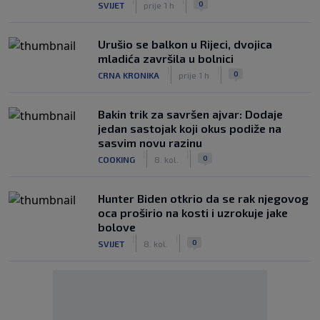
0
SVIJET
prije 1 h
Urušio se balkon u Rijeci, dvojica
mladića završila u bolnici
|
|
0
CRNA KRONIKA
prije 1 h
Bakin trik za savršen ajvar: Dodaje
jedan sastojak koji okus podiže na
sasvim novu razinu
|
|
0
COOKING
8. kol.
Hunter Biden otkrio da se rak njegovog
oca proširio na kosti i uzrokuje jake
bolove
|
|
0
SVIJET
8. kol.