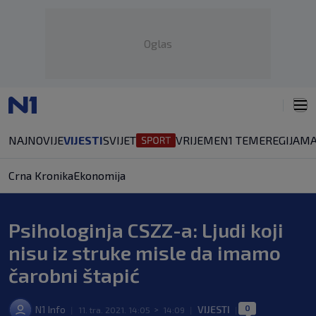
Oglas
NAJNOVIJE
VIJESTI
SVIJET
VRIJEME
N1 TEME
REGIJA
MA
Crna Kronika
Ekonomija
Psihologinja CSZZ-a: Ljudi koji
nisu iz struke misle da imamo
čarobni štapić
0
N1 Info
VIJESTI
|
11. tra. 2021. 14:05
>
14:09
|
|