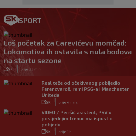
SPORT
Loš početak za Carevićevu momčad:
Lokomotiva ih ostavila s nula bodova
na startu sezone
|
SK
prije 23 min.
Real teže od očekivanog pobijedio
Ferencvaroš, remi PSG-a i Manchester
Uniteda
|
SK
prije 4 min.
VIDEO / Perišić asistent, PSV u
posljednjim trenucima ispustio
pobjedu
|
SK
prije 1 h