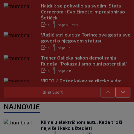
Hajduk se pohvalio sa svojim ‘Stats
Cornerom’: Evo čime je impresionirao
Šotiček
|
SK
prije 49 min.
Vlašić strijelac za Torino; ova gesta sve
govori o njegovom statusu
|
SK
prije 1 h
Trener Osijeka nakon demoliranja
Rudeša: ‘Pokazali smo puni potencijal’
|
SK
prije 2 h
VIDEO / Potez kakav se rijetko viđa:
Kada pomoć nije stigla, na rukama je
Idi na Sport
iznio suigrača u bolovima
|
SK
prije 5 h
NAJNOVIJE
Vušković debitirao za Brighton:
Pogledajte brojke iz prvog nastupa
|
Klima u električnom autu: Kada troši
SK
prije 3 h
najviše i kako uštedjeti
Dinamo u finalu Ramljaka! Sutra protiv
|
|