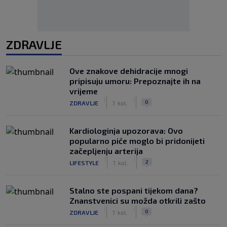
ZDRAVLJE
Ove znakove dehidracije mnogi
pripisuju umoru: Prepoznajte ih na
vrijeme
|
|
0
ZDRAVLJE
7. kol.
Kardiologinja upozorava: Ovo
popularno piće moglo bi pridonijeti
začepljenju arterija
|
|
2
LIFESTYLE
7. kol.
Stalno ste pospani tijekom dana?
Znanstvenici su možda otkrili zašto
|
|
0
ZDRAVLJE
7. kol.