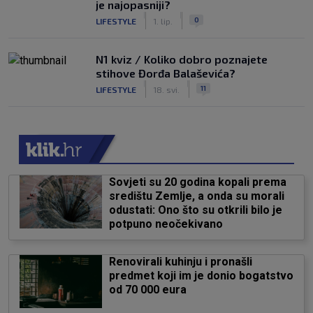
je najopasniji?
|
|
0
LIFESTYLE
1. lip.
N1 kviz / Koliko dobro poznajete
stihove Đorđa Balaševića?
|
|
11
LIFESTYLE
18. svi.
Sovjeti su 20 godina kopali prema
središtu Zemlje, a onda su morali
odustati: Ono što su otkrili bilo je
potpuno neočekivano
Renovirali kuhinju i pronašli
predmet koji im je donio bogatstvo
od 70 000 eura