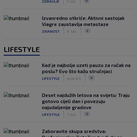
0
ZDRAVLJE
7. kol.
Izvanredno otkriće: Aktivni sastojak
Viagre zaustavlja metastaze
|
|
2
ZNANOST
6. kol.
LIFESTYLE
Kad je najbolje uzeti pauzu za ručak na
poslu? Evo što kažu stručnjaci
|
|
0
LIFESTYLE
prije 8 h
Deset najdužih letova na svijetu: Traju
gotovo cijeli dan i povezuju
najudaljenije gradove
|
|
0
LIFESTYLE
7. kol.
Zaboravite skupa sredstva: