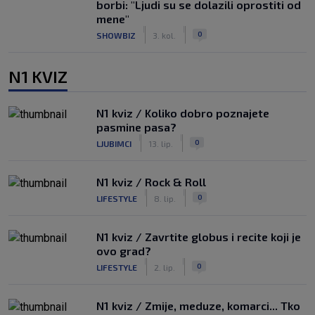
borbi: "Ljudi su se dolazili oprostiti od
mene"
|
|
0
SHOWBIZ
3. kol.
N1 KVIZ
N1 kviz / Koliko dobro poznajete
pasmine pasa?
|
|
0
LJUBIMCI
13. lip.
N1 kviz / Rock & Roll
|
|
0
LIFESTYLE
8. lip.
N1 kviz / Zavrtite globus i recite koji je
ovo grad?
|
|
0
LIFESTYLE
2. lip.
N1 kviz / Zmije, meduze, komarci... Tko