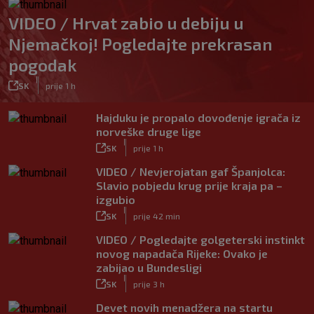
VIDEO / Hrvat zabio u debiju u
Njemačkoj! Pogledajte prekrasan
pogodak
|
SK
prije 1 h
Hajduku je propalo dovođenje igrača iz
norveške druge lige
|
SK
prije 1 h
VIDEO / Nevjerojatan gaf Španjolca:
Slavio pobjedu krug prije kraja pa –
izgubio
|
SK
prije 42 min
VIDEO / Pogledajte golgeterski instinkt
novog napadača Rijeke: Ovako je
zabijao u Bundesligi
|
SK
prije 3 h
Devet novih menadžera na startu