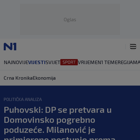
Oglas
NAJNOVIJE
VIJESTI
SVIJET
VRIJEME
N1 TEME
REGIJA
MA
Crna Kronika
Ekonomija
POLITIČKA ANALIZA
Puhovski: DP se pretvara u
Domovinsko pogrebno
poduzeće. Milanović je
primjereno postupio prema