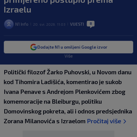
Izraelu
8
N1 Info
VIJESTI
20. svi. 2026. 11:03
|
|
|
Dodajte N1 u omiljeni Google izvor
Više
Politički filozof Žarko Puhovski, u Novom danu
kod Tihomira Ladišića, komentirao je sukob
Ivana Penave s Andrejom Plenkovićem zbog
komemoracije na Bleiburgu, politiku
Domovinskog pokreta, ali i odnos predsjednika
Zorana Milanovića s Izraelom
Pročitaj više