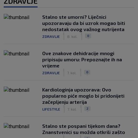
ZDRAVLJE
Stalno ste umorni? Liječnici
upozoravaju da bi uzrok mogao biti
nedostatak ovog važnog nutrijenta
|
|
0
ZDRAVLJE
8. kol.
Ove znakove dehidracije mnogi
pripisuju umoru: Prepoznajte ih na
vrijeme
|
|
0
ZDRAVLJE
7. kol.
Kardiologinja upozorava: Ovo
popularno piće moglo bi pridonijeti
začepljenju arterija
|
|
2
LIFESTYLE
7. kol.
Stalno ste pospani tijekom dana?
Znanstvenici su možda otkrili zašto
|
|