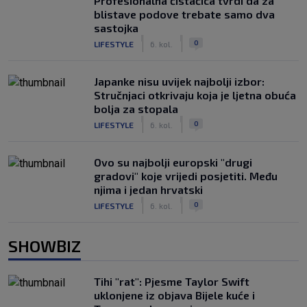
Profesionalna čistačica tvrdi da za
blistave podove trebate samo dva
sastojka
|
|
0
LIFESTYLE
6. kol.
Japanke nisu uvijek najbolji izbor:
Stručnjaci otkrivaju koja je ljetna obuća
bolja za stopala
|
|
0
LIFESTYLE
6. kol.
Ovo su najbolji europski "drugi
gradovi" koje vrijedi posjetiti. Među
njima i jedan hrvatski
|
|
0
LIFESTYLE
6. kol.
SHOWBIZ
Tihi "rat": Pjesme Taylor Swift
uklonjene iz objava Bijele kuće i