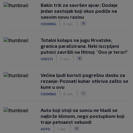
Bakin trik za savršen ajvar: Dodaje
jedan sastojak koji okus podiže na
sasvim novu razinu
|
|
0
COOKING
8. kol.
Totalni kolaps na jugu Hrvatske,
granica paralizirana. Neki iscrpljeni
putnici završili na Hitnoj: "Ovo je teror!"
|
|
8
VIJESTI
2. kol.
Većina ljudi koristi pogrešnu dasku za
rezanje: Poznati kuhar otkriva zašto se
kune u ovu
|
|
1
COOKING
8. kol.
Auto koji stoji na suncu ne hladi se
najbrže klimom, nego postupkom koji
traje petnaest sekundi
|
|
0
AUTO
7. kol.