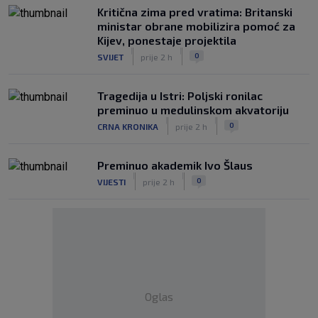
Kritična zima pred vratima: Britanski
ministar obrane mobilizira pomoć za
Kijev, ponestaje projektila
|
|
0
SVIJET
prije 2 h
Tragedija u Istri: Poljski ronilac
preminuo u medulinskom akvatoriju
|
|
0
CRNA KRONIKA
prije 2 h
Preminuo akademik Ivo Šlaus
|
|
0
VIJESTI
prije 2 h
Oglas