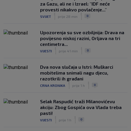
za Gazu, ali ne i Izrael: "IDF neće
provesti nikakvo povlačenje..."
|
|
0
SVIJET
prije 28 min
Upozorenja su sve ozbiljnija: Drava na
povijesno niskoj razini, Orljava na tri
centimetra...
|
|
0
VIJESTI
prije 41 min
Dva nova slučaja u Istri: Muškarci
mobitelima snimali nagu djecu,
razotkrili ih građani
|
|
0
CRNA KRONIKA
prije 1 h
Selak Raspudić traži Milanovićevu
akciju: Zbog Gospića ova Vlada treba
pasti!
|
|
0
VIJESTI
prije 1 h