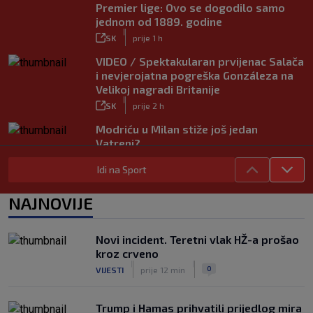
Premier lige: Ovo se dogodilo samo
jednom od 1889. godine
|
SK
prije 1 h
VIDEO / Spektakularan prvijenac Salača
i nevjerojatna pogreška Gonzáleza na
Velikoj nagradi Britanije
|
SK
prije 2 h
Modriću u Milan stiže još jedan
Vatreni?
|
SK
prije 7 h
Idi na Sport
Rijeka dovela napadača iz Bundeslige!
|
NAJNOVIJE
SK
prije 3 h
Maldini otkrio pozadinu skandala s
Pirlom: ‘Povjerenje više ne postoji’
Novi incident. Teretni vlak HŽ-a prošao
|
kroz crveno
SK
prije 3 h
|
|
0
VIJESTI
prije 12 min
Trump i Hamas prihvatili prijedlog mira