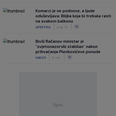
Komarci je ne podnose, a ljude
oduševljava: Biljka koja bi trebala rasti
na svakom balkonu
|
|
0
LIFESTYLE
prije 1 h
Bivši Račanov ministar je
"svjetonazorski stabilan" nakon
prihvaćanja Plenkovićeve ponude
|
|
11
VIJESTI
8. kol.
Oglas