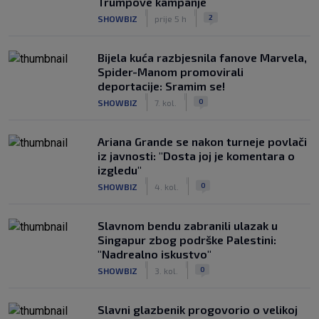
Trumpove kampanje
|
|
2
SHOWBIZ
prije 5 h
Bijela kuća razbjesnila fanove Marvela,
Spider-Manom promovirali
deportacije: Sramim se!
|
|
0
SHOWBIZ
7. kol.
Ariana Grande se nakon turneje povlači
iz javnosti: "Dosta joj je komentara o
izgledu"
|
|
0
SHOWBIZ
4. kol.
Slavnom bendu zabranili ulazak u
Singapur zbog podrške Palestini:
"Nadrealno iskustvo"
|
|
0
SHOWBIZ
3. kol.
Slavni glazbenik progovorio o velikoj