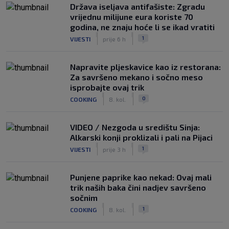
Država iseljava antifašiste: Zgradu
vrijednu milijune eura koriste 70
godina, ne znaju hoće li se ikad vratiti
|
|
1
VIJESTI
prije 6 h
Napravite pljeskavice kao iz restorana:
Za savršeno mekano i sočno meso
isprobajte ovaj trik
|
|
0
COOKING
8. kol.
VIDEO / Nezgoda u središtu Sinja:
Alkarski konji proklizali i pali na Pijaci
|
|
1
VIJESTI
prije 3 h
Punjene paprike kao nekad: Ovaj mali
trik naših baka čini nadjev savršeno
sočnim
|
|
1
COOKING
8. kol.