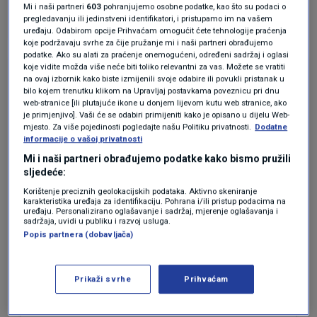
Mi i naši partneri
603
pohranjujemo osobne podatke, kao što su podaci o
Odgovor
pregledavanju ili jedinstveni identifikatori, i pristupamo im na vašem
uređaju. Odabirom opcije Prihvaćam omogućit ćete tehnologije praćenja
koje podržavaju svrhe za čije pružanje mi i naši partneri obrađujemo
podatke. Ako su alati za praćenje onemogućeni, određeni sadržaj i oglasi
koje vidite možda više neće biti toliko relevantni za vas. Možete se vratiti
prije 3 mjeseci
Gordana
na ovaj izbornik kako biste izmijenili svoje odabire ili povukli pristanak u
bilo kojem trenutku klikom na Upravljaj postavkama poveznicu pri dnu
web-stranice [ili plutajuće ikone u donjem lijevom kutu web stranice, ako
Bespredmetne su ovakve rasprave; u ovoj
je primjenjivo]. Vaši će se odabiri primijeniti kako je opisano u dijelu Web-
mjesto. Za više pojedinosti pogledajte našu Politiku privatnosti.
Dodatne
državi je HDZ karcinom koji je metastazirao u
informacije o vašoj privatnosti
sve pire države bez mogućnosti ozdravljenja.
Mi i naši partneri obrađujemo podatke kako bismo pružili
Nema te stranke ili opcije koja bi mogla iščistiti
sljedeće:
sve HDZ ovske kadrove, tridesetogodišnje
Korištenje preciznih geolokacijskih podataka. Aktivno skeniranje
krađe
karakteristika uređaja za identifikaciju. Pohrana i/ili pristup podacima na
uređaju. Personalizirano oglašavanje i sadržaj, mjerenje oglašavanja i
sadržaja, uvidi u publiku i razvoj usluga.
Odgovor
Popis partnera (dobavljača)
prije 3 mjeseci
Ivan
Prikaži svrhe
Prihvaćam
Točno tako dok mi to pišemo oni se bave