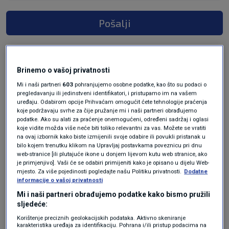
Pošalji
Brinemo o vašoj privatnosti
Mi i naši partneri
603
pohranjujemo osobne podatke, kao što su podaci o
pregledavanju ili jedinstveni identifikatori, i pristupamo im na vašem
uređaju. Odabirom opcije Prihvaćam omogućit ćete tehnologije praćenja
koje podržavaju svrhe za čije pružanje mi i naši partneri obrađujemo
podatke. Ako su alati za praćenje onemogućeni, određeni sadržaj i oglasi
koje vidite možda više neće biti toliko relevantni za vas. Možete se vratiti
Oglas
na ovaj izbornik kako biste izmijenili svoje odabire ili povukli pristanak u
bilo kojem trenutku klikom na Upravljaj postavkama poveznicu pri dnu
web-stranice [ili plutajuće ikone u donjem lijevom kutu web stranice, ako
je primjenjivo]. Vaši će se odabiri primijeniti kako je opisano u dijelu Web-
mjesto. Za više pojedinosti pogledajte našu Politiku privatnosti.
Dodatne
informacije o vašoj privatnosti
Mi i naši partneri obrađujemo podatke kako bismo pružili
sljedeće:
Korištenje preciznih geolokacijskih podataka. Aktivno skeniranje
karakteristika uređaja za identifikaciju. Pohrana i/ili pristup podacima na