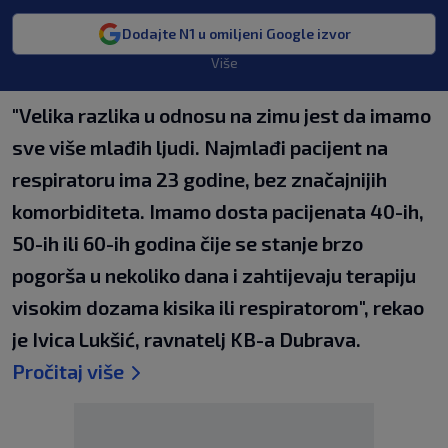
Dodajte N1 u omiljeni Google izvor
Više
"Velika razlika u odnosu na zimu jest da imamo
sve više mlađih ljudi. Najmlađi pacijent na
respiratoru ima 23 godine, bez značajnijih
komorbiditeta. Imamo dosta pacijenata 40-ih,
50-ih ili 60-ih godina čije se stanje brzo
pogorša u nekoliko dana i zahtijevaju terapiju
visokim dozama kisika ili respiratorom", rekao
je Ivica Lukšić, ravnatelj KB-a Dubrava.
Pročitaj više