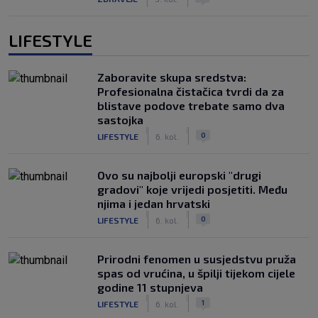
LIFESTYLE
Zaboravite skupa sredstva:
Profesionalna čistačica tvrdi da za
blistave podove trebate samo dva
sastojka
|
|
0
LIFESTYLE
6. kol.
Ovo su najbolji europski "drugi
gradovi" koje vrijedi posjetiti. Među
njima i jedan hrvatski
|
|
0
LIFESTYLE
6. kol.
Prirodni fenomen u susjedstvu pruža
spas od vrućina, u špilji tijekom cijele
godine 11 stupnjeva
|
|
1
LIFESTYLE
6. kol.