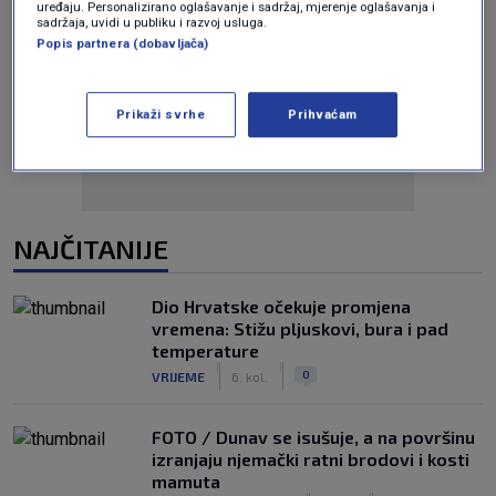
uređaju. Personalizirano oglašavanje i sadržaj, mjerenje oglašavanja i
sadržaja, uvidi u publiku i razvoj usluga.
Popis partnera (dobavljača)
Oglas
Prikaži svrhe
Prihvaćam
NAJČITANIJE
Dio Hrvatske očekuje promjena
vremena: Stižu pljuskovi, bura i pad
temperature
|
|
0
VRIJEME
6. kol.
FOTO / Dunav se isušuje, a na površinu
izranjaju njemački ratni brodovi i kosti
mamuta