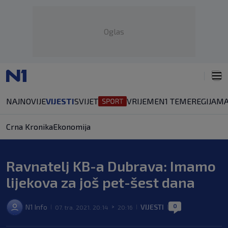
Oglas
NAJNOVIJE
VIJESTI
SVIJET
VRIJEME
N1 TEME
REGIJA
MA
Crna Kronika
Ekonomija
Ravnatelj KB-a Dubrava: Imamo
lijekova za još pet-šest dana
0
N1 Info
VIJESTI
07. tra. 2021. 20:14
20:16
|
>
|
|