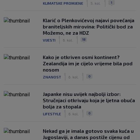
|
|
1
KLIMATSKE PROMJENE
5. kol.
Klarić o Plenkovićevoj najavi povećanja
braniteljskih mirovina: Politički bod za
Možemo, ne za HDZ
|
|
18
VIJESTI
6. kol.
Kako je otkriven osmi kontinent?
Zealandija im je cijelo vrijeme bila pod
nosom
|
|
0
ZNANOST
6. kol.
Japanke nisu uvijek najbolji izbor:
Stručnjaci otkrivaju koja je ljetna obuća
bolja za stopala
|
|
0
LIFESTYLE
6. kol.
Nekad ga je imala gotovo svaka kuća u
Jugoslaviji, a danas postiže cijenu od