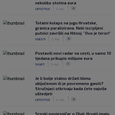
nekoliko stotina eura
|
|
0
LIFESTYLE
5. kol.
Totalni kolaps na jugu Hrvatske,
granica paralizirana. Neki iscrpljeni
putnici završili na Hitnoj: "Ovo je teror!"
|
|
8
VIJESTI
2. kol.
Postavili novi radar na cesti, u samo 10
tjedana prikupio milijune eura
|
|
1
SVIJET
5. kol.
Je li bolje stalno držati klimu
uključenom ili je povremeno gasiti?
Stručnjaci otkrivaju kada ćete najviše
uštedjeti
|
|
0
LIFESTYLE
4. kol.
Srpski povjesničar o Oluji: Hrvati imaju