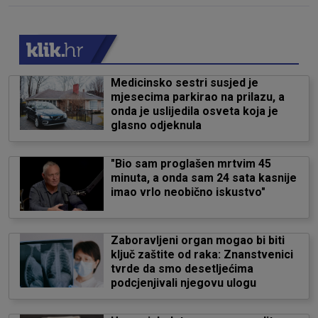
Medicinsko sestri susjed je
mjesecima parkirao na prilazu, a
onda je uslijedila osveta koja je
glasno odjeknula
"Bio sam proglašen mrtvim 45
minuta, a onda sam 24 sata kasnije
imao vrlo neobično iskustvo"
Zaboravljeni organ mogao bi biti
ključ zaštite od raka: Znanstvenici
tvrde da smo desetljećima
podcjenjivali njegovu ulogu