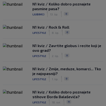
N1 kviz / Koliko dobro poznajete
pasmine pasa?
|
|
0
LJUBIMCI
13. lip.
N1 kviz / Rock & Roll
|
|
0
LIFESTYLE
8. lip.
N1 kviz / Zavrtite globus i recite koji je
ovo grad?
|
|
0
LIFESTYLE
2. lip.
N1 kviz / Zmije, meduze, komarci... Tko
je najopasniji?
|
|
0
LIFESTYLE
1. lip.
N1 kviz / Koliko dobro poznajete
stihove Đorđa Balaševića?
|
|
11
LIFESTYLE
18. svi.