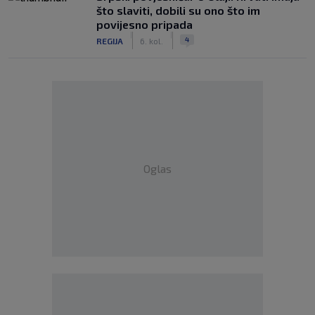
što slaviti, dobili su ono što im
povijesno pripada
|
|
4
REGIJA
6. kol.
Oglas