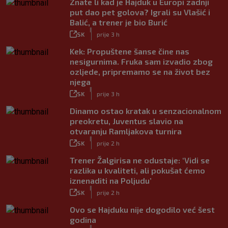
Znate li kad je Hajduk u Europi zadnji
put dao pet golova? Igrali su Vlašić i
Balić, a trener je bio Burić
|
SK
prije 3 h
Kek: Propuštene šanse čine nas
nesigurnima. Fruka sam izvadio zbog
ozljede, pripremamo se na život bez
njega
|
SK
prije 3 h
Dinamo ostao kratak u senzacionalnom
preokretu, Juventus slavio na
otvaranju Ramljakova turnira
|
SK
prije 2 h
Trener Žalgirisa ne odustaje: ‘Vidi se
razlika u kvaliteti, ali pokušat ćemo
iznenaditi na Poljudu’
|
SK
prije 2 h
Ovo se Hajduku nije dogodilo već šest
godina
|