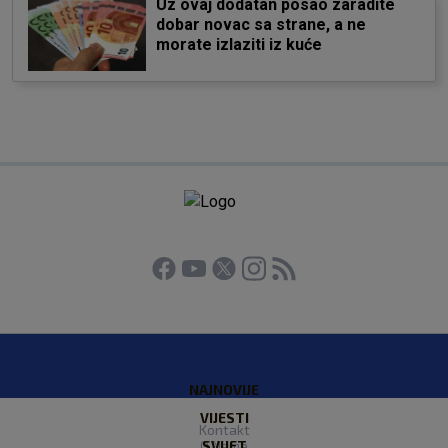
Uz ovaj dodatan posao zaradite
dobar novac sa strane, a ne
morate izlaziti iz kuće
NAJNOVIJE
VIJESTI
Kontakt
O Nama
SVIJET