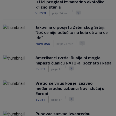
u Lici proglasi izvanredno ekološko
krizno stanje
|
|
0
VIJESTI
prije 24 min
Jakovina o posjetu Zelenskog Srbiji:
"Još se nije odlučilo na koju stranu se
ide"
|
|
1
NOVI DAN
prije 27 min
Amerikanci tvrde: Rusija bi mogla
napasti članicu NATO-a, poznato i kada
|
|
2
SVIJET
prije 1 h
Vratio se virus koji je izazvao
međunarodnu uzbunu: Novi slučaj u
Europi
|
|
1
SVIJET
prije 1 h
Pupovac sazvao izvanrednu