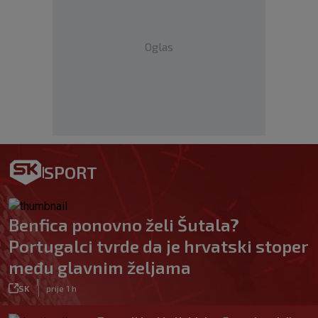
Oglas
SPORT
Benfica ponovno želi Šutala?
Portugalci tvrde da je hrvatski stoper
među glavnim željama
|
SK
prije 1 h