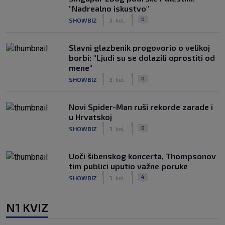
"Nadrealno iskustvo"
|
|
0
SHOWBIZ
3. kol.
Slavni glazbenik progovorio o velikoj
borbi: "Ljudi su se dolazili oprostiti od
mene"
|
|
0
SHOWBIZ
3. kol.
Novi Spider-Man ruši rekorde zarade i
u Hrvatskoj
|
|
0
SHOWBIZ
3. kol.
Uoči šibenskog koncerta, Thompsonov
tim publici uputio važne poruke
|
|
4
SHOWBIZ
3. kol.
N1 KVIZ