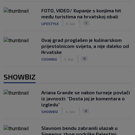
FOTO, VIDEO/ Kupanje s konjima hit
među turistima na hrvatskoj obali
|
|
1
LIFESTYLE
6. kol.
Ovaj grad proglašen je kulinarskom
prijestolnicom svijeta, a nije daleko od
Hrvatske
|
|
0
COOKING
5. kol.
SHOWBIZ
Ariana Grande se nakon turneje povlači
iz javnosti: "Dosta joj je komentara o
izgledu"
|
|
0
SHOWBIZ
4. kol.
Slavnom bendu zabranili ulazak u
Singapur zbog podrške Palestini: