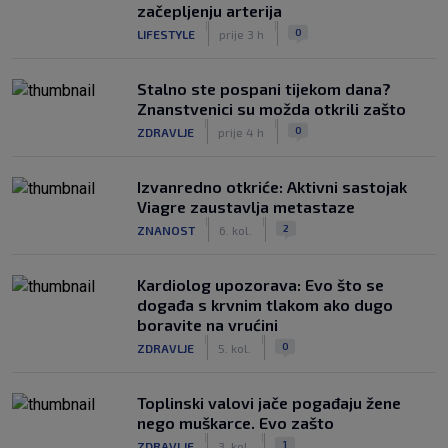
začepljenju arterija
|
|
0
LIFESTYLE
prije 3 h
Stalno ste pospani tijekom dana?
Znanstvenici su možda otkrili zašto
|
|
0
ZDRAVLJE
prije 4 h
Izvanredno otkriće: Aktivni sastojak
Viagre zaustavlja metastaze
|
|
2
ZNANOST
6. kol.
Kardiolog upozorava: Evo što se
događa s krvnim tlakom ako dugo
boravite na vrućini
|
|
0
ZDRAVLJE
5. kol.
Toplinski valovi jače pogađaju žene
nego muškarce. Evo zašto
|
|
1
ZDRAVLJE
3. kol.