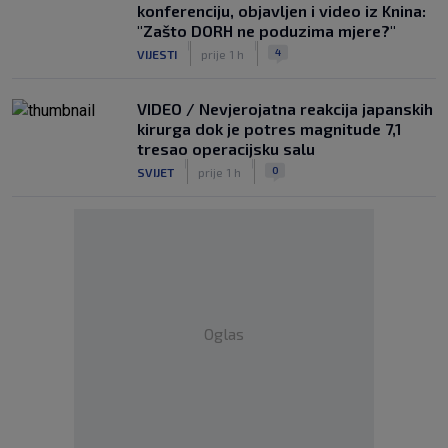
konferenciju, objavljen i video iz Knina:
"Zašto DORH ne poduzima mjere?"
|
|
4
VIJESTI
prije 1 h
VIDEO / Nevjerojatna reakcija japanskih
kirurga dok je potres magnitude 7,1
tresao operacijsku salu
|
|
0
SVIJET
prije 1 h
Oglas