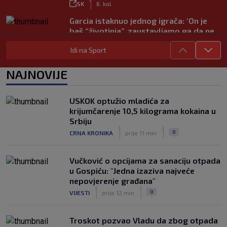
SK
6. kol.
Garcia istaknuo jednog igrača: ‘On je
baš “životinja”, zaustavljamo ga da ne
trenira tako’
Idi na Sport
|
SK
6. kol.
Junak riječke pobjede priznao: ‘Nisam
NAJNOVIJE
zadovoljan, trebalo je biti barem dva
razlike’
|
USKOK optužio mladića za
SK
6. kol.
krijumčarenje 10,5 kilograma kokaina u
Pajaziti: Pokušat ćemo biti bolji protiv
Srbiju
Istre
|
|
0
CRNA KRONIKA
prije 11 min
|
SK
6. kol.
Vučković o opcijama za sanaciju otpada
u Gospiću: "Jedna izaziva najveće
nepovjerenje građana"
|
|
0
VIJESTI
prije 12 min
Troskot pozvao Vladu da zbog otpada