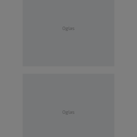
Oglas
Oglas