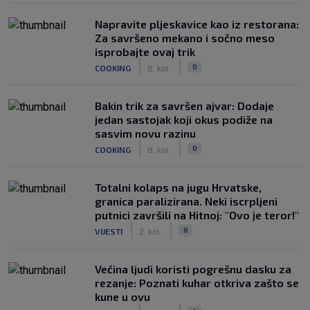
Napravite pljeskavice kao iz restorana:
Za savršeno mekano i sočno meso
isprobajte ovaj trik
|
|
0
COOKING
8. kol.
Bakin trik za savršen ajvar: Dodaje
jedan sastojak koji okus podiže na
sasvim novu razinu
|
|
0
COOKING
8. kol.
Totalni kolaps na jugu Hrvatske,
granica paralizirana. Neki iscrpljeni
putnici završili na Hitnoj: "Ovo je teror!"
|
|
8
VIJESTI
2. kol.
Većina ljudi koristi pogrešnu dasku za
rezanje: Poznati kuhar otkriva zašto se
kune u ovu
|
|