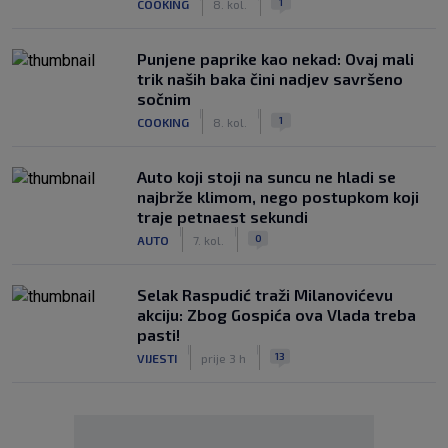
1
COOKING
8. kol.
Punjene paprike kao nekad: Ovaj mali
trik naših baka čini nadjev savršeno
sočnim
|
|
1
COOKING
8. kol.
Auto koji stoji na suncu ne hladi se
najbrže klimom, nego postupkom koji
traje petnaest sekundi
|
|
0
AUTO
7. kol.
Selak Raspudić traži Milanovićevu
akciju: Zbog Gospića ova Vlada treba
pasti!
|
|
13
VIJESTI
prije 3 h