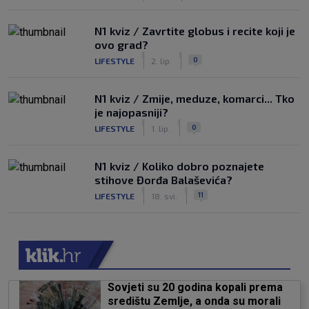
N1 kviz / Zavrtite globus i recite koji je
ovo grad?
|
|
0
LIFESTYLE
2. lip.
N1 kviz / Zmije, meduze, komarci... Tko
je najopasniji?
|
|
0
LIFESTYLE
1. lip.
N1 kviz / Koliko dobro poznajete
stihove Đorđa Balaševića?
|
|
11
LIFESTYLE
18. svi.
Sovjeti su 20 godina kopali prema
središtu Zemlje, a onda su morali