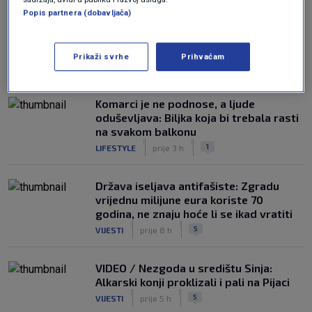
Popis partnera (dobavljača)
Prikaži svrhe
Prihvaćam
NAJČITANIJE
Komarci je ne podnose, a ljude
oduševljava: Biljka koja bi trebala rasti
na svakom balkonu
|
|
1
LIFESTYLE
prije 3 h
Država iseljava antifašiste: Zgradu
vrijednu milijune eura koriste 70
godina, ne znaju hoće li se ikad vratiti
|
|
5
VIJESTI
prije 8 h
VIDEO / Nezgoda u središtu Sinja:
Alkarski konji proklizali i pali na Pijaci
|
|
5
VIJESTI
prije 5 h