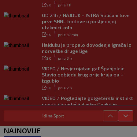
|
SK
prije 1 h
OD 21h / HAJDUK – ISTRA Splićani love
prve SHNL bodove u posljednjoj
utakmici kola
|
SK
prije 37 min
Hajduku je propalo dovođenje igrača iz
norveške druge lige
|
SK
prije 3 h
VIDEO / Nevjerojatan gaf Španjolca:
Slavio pobjedu krug prije kraja pa –
izgubio
|
SK
prije 2 h
VIDEO / Pogledajte golgeterski instinkt
novog napadača Rijeke: Ovako je
zabijao u Bundesligi
Idi na Sport
|
SK
prije 5 h
NAJNOVIJE