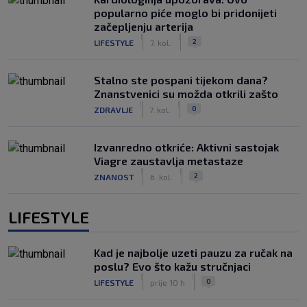
popularno piće moglo bi pridonijeti
začepljenju arterija
|
|
2
LIFESTYLE
7. kol.
Stalno ste pospani tijekom dana?
Znanstvenici su možda otkrili zašto
|
|
0
ZDRAVLJE
7. kol.
Izvanredno otkriće: Aktivni sastojak
Viagre zaustavlja metastaze
|
|
2
ZNANOST
6. kol.
LIFESTYLE
Kad je najbolje uzeti pauzu za ručak na
poslu? Evo što kažu stručnjaci
|
|
0
LIFESTYLE
prije 10 h