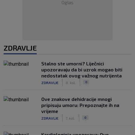
Oglas
ZDRAVLJE
Stalno ste umorni? Liječnici
upozoravaju da bi uzrok mogao biti
nedostatak ovog važnog nutrijenta
|
|
0
ZDRAVLJE
8. kol.
Ove znakove dehidracije mnogi
pripisuju umoru: Prepoznajte ih na
vrijeme
|
|
0
ZDRAVLJE
7. kol.
Kardiologinja upozorava: Ovo