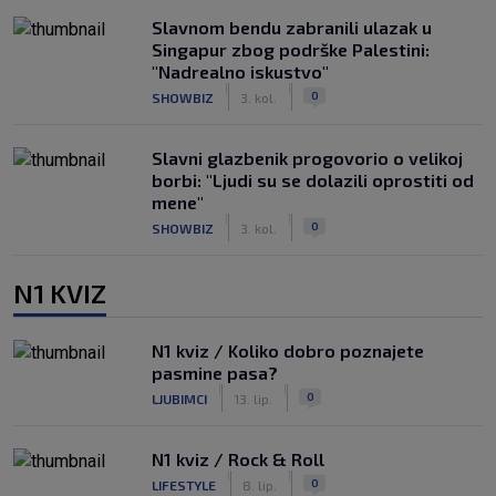
Slavnom bendu zabranili ulazak u
Singapur zbog podrške Palestini:
"Nadrealno iskustvo"
|
|
0
SHOWBIZ
3. kol.
Slavni glazbenik progovorio o velikoj
borbi: "Ljudi su se dolazili oprostiti od
mene"
|
|
0
SHOWBIZ
3. kol.
N1 KVIZ
N1 kviz / Koliko dobro poznajete
pasmine pasa?
|
|
0
LJUBIMCI
13. lip.
N1 kviz / Rock & Roll
|
|
0
LIFESTYLE
8. lip.