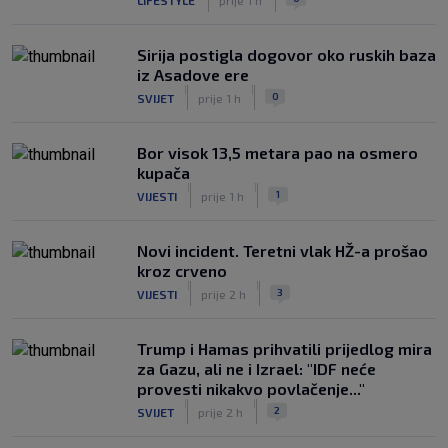
Sirija postigla dogovor oko ruskih baza
iz Asadove ere
|
|
0
SVIJET
prije 1 h
Bor visok 13,5 metara pao na osmero
kupača
|
|
1
VIJESTI
prije 1 h
Novi incident. Teretni vlak HŽ-a prošao
kroz crveno
|
|
3
VIJESTI
prije 2 h
Trump i Hamas prihvatili prijedlog mira
za Gazu, ali ne i Izrael: "IDF neće
provesti nikakvo povlačenje..."
|
|
2
SVIJET
prije 2 h