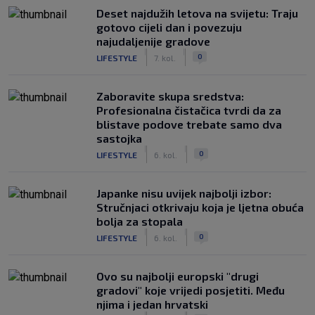
Deset najdužih letova na svijetu: Traju
gotovo cijeli dan i povezuju
najudaljenije gradove
|
|
0
LIFESTYLE
7. kol.
Zaboravite skupa sredstva:
Profesionalna čistačica tvrdi da za
blistave podove trebate samo dva
sastojka
|
|
0
LIFESTYLE
6. kol.
Japanke nisu uvijek najbolji izbor:
Stručnjaci otkrivaju koja je ljetna obuća
bolja za stopala
|
|
0
LIFESTYLE
6. kol.
Ovo su najbolji europski "drugi
gradovi" koje vrijedi posjetiti. Među
njima i jedan hrvatski
|
|