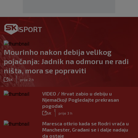
SPORT
Mourinho nakon debija velikog
pojačanja: Jadnik na odmoru ne radi
ništa, mora se popraviti
|
SK
prije 2 h
VIDEO / Hrvat zabio u debiju u
Njemačkoj! Pogledajte prekrasan
pogodak
|
SK
prije 3 h
Maresca otkrio kada se Rodri vraća u
Manchester, Građani se i dalje nadaju
da ostaje