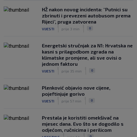
HŽ nakon novog incidenta: "Putnici su
zbrinuti i prevezeni autobusom prema
Rijeci", pruga zatvorena
|
|
0
VIJESTI
prije 3 min
Energetski stručnjak za N1: Hrvatska ne
kasni s prilagodbom zgrada na
klimatske promjene, ali sve ovisi o
jednom faktoru
|
|
0
VIJESTI
prije 35 min
Plenković objavio nove cijene,
pojeftinjuje gorivo
|
|
0
VIJESTI
prije 57 min
Prestala je koristiti omekšivač na
mjesec dana. Evo što se dogodilo s
odjećom, ručnicima i perilicom
|
|
0
LIFESTYLE
prije 1 h