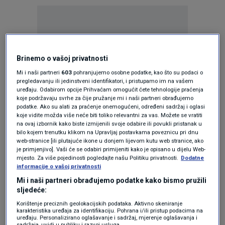
Brinemo o vašoj privatnosti
Oglas
Mi i naši partneri
603
pohranjujemo osobne podatke, kao što su podaci o
pregledavanju ili jedinstveni identifikatori, i pristupamo im na vašem
uređaju. Odabirom opcije Prihvaćam omogućit ćete tehnologije praćenja
koje podržavaju svrhe za čije pružanje mi i naši partneri obrađujemo
podatke. Ako su alati za praćenje onemogućeni, određeni sadržaj i oglasi
koje vidite možda više neće biti toliko relevantni za vas. Možete se vratiti
na ovaj izbornik kako biste izmijenili svoje odabire ili povukli pristanak u
bilo kojem trenutku klikom na Upravljaj postavkama poveznicu pri dnu
web-stranice [ili plutajuće ikone u donjem lijevom kutu web stranice, ako
je primjenjivo]. Vaši će se odabiri primijeniti kako je opisano u dijelu Web-
mjesto. Za više pojedinosti pogledajte našu Politiku privatnosti.
Dodatne
informacije o vašoj privatnosti
Mi i naši partneri obrađujemo podatke kako bismo pružili
sljedeće:
Oglas
Korištenje preciznih geolokacijskih podataka. Aktivno skeniranje
karakteristika uređaja za identifikaciju. Pohrana i/ili pristup podacima na
uređaju. Personalizirano oglašavanje i sadržaj, mjerenje oglašavanja i
sadržaja, uvidi u publiku i razvoj usluga.