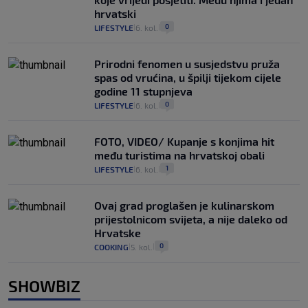
hrvatski
0
LIFESTYLE
6. kol.
|
|
Prirodni fenomen u susjedstvu pruža
spas od vrućina, u špilji tijekom cijele
godine 11 stupnjeva
0
LIFESTYLE
6. kol.
|
|
FOTO, VIDEO/ Kupanje s konjima hit
među turistima na hrvatskoj obali
1
LIFESTYLE
6. kol.
|
|
Ovaj grad proglašen je kulinarskom
prijestolnicom svijeta, a nije daleko od
Hrvatske
0
COOKING
5. kol.
|
|
SHOWBIZ