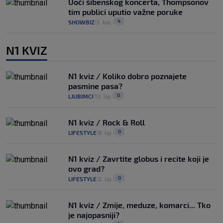
Uoči šibenskog koncerta, Thompsonov
tim publici uputio važne poruke
4
SHOWBIZ
3. kol.
|
|
N1 KVIZ
N1 kviz / Koliko dobro poznajete
pasmine pasa?
0
LJUBIMCI
13. lip.
|
|
N1 kviz / Rock & Roll
0
LIFESTYLE
8. lip.
|
|
N1 kviz / Zavrtite globus i recite koji je
ovo grad?
0
LIFESTYLE
2. lip.
|
|
N1 kviz / Zmije, meduze, komarci... Tko
je najopasniji?