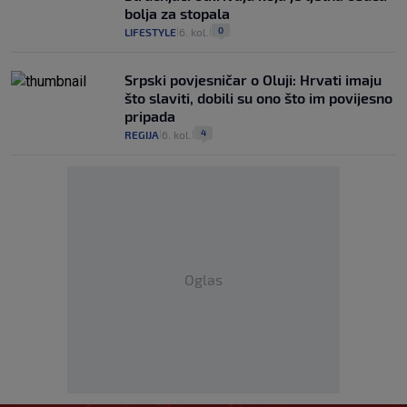
bolja za stopala
0
LIFESTYLE
6. kol.
|
|
Srpski povjesničar o Oluji: Hrvati imaju
što slaviti, dobili su ono što im povijesno
pripada
4
REGIJA
6. kol.
|
|
Oglas