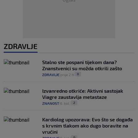
ZDRAVLJE
Stalno ste pospani tijekom dana?
Znanstvenici su možda otkrili zašto
0
ZDRAVLJE
prije 2 h
|
|
Izvanredno otkriće: Aktivni sastojak
Viagre zaustavlja metastaze
2
ZNANOST
6. kol.
|
|
Kardiolog upozorava: Evo što se događa
s krvnim tlakom ako dugo boravite na
vrućini
0
ZDRAVLJE
5. kol.
|
|