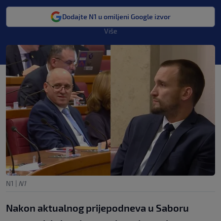
Dodajte N1 u omiljeni Google izvor
Više
N1
|
N1
Nakon aktualnog prijepodneva u Saboru