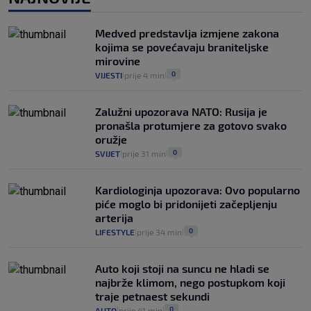
Provjerili smo "što ćemo onda" ako
Plenković na 15 dana ukine mjere: "Ne bi
Medved predstavlja izmjene zakona
se dogodilo ništa. Vlada se zaljubila u te
kojima se povećavaju braniteljske
intervencije"
mirovine
25
VIJESTI
30. srp.
|
|
0
VIJESTI
prije 4 min
|
|
Zalužni upozorava NATO: Rusija je
pronašla protumjere za gotovo svako
oružje
0
SVIJET
prije 31 min
|
|
Kardiologinja upozorava: Ovo popularno
piće moglo bi pridonijeti začepljenju
arterija
0
LIFESTYLE
prije 34 min
|
|
Auto koji stoji na suncu ne hladi se
najbrže klimom, nego postupkom koji
traje petnaest sekundi
0
AUTO
prije 41 min
|
|