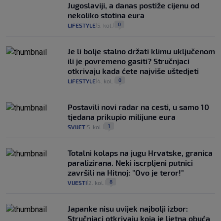
Jugoslaviji, a danas postiže cijenu od
nekoliko stotina eura
0
LIFESTYLE
5. kol.
|
|
Je li bolje stalno držati klimu uključenom
ili je povremeno gasiti? Stručnjaci
otkrivaju kada ćete najviše uštedjeti
0
LIFESTYLE
4. kol.
|
|
Postavili novi radar na cesti, u samo 10
tjedana prikupio milijune eura
1
SVIJET
5. kol.
|
|
Totalni kolaps na jugu Hrvatske, granica
paralizirana. Neki iscrpljeni putnici
završili na Hitnoj: "Ovo je teror!"
8
VIJESTI
2. kol.
|
|
Japanke nisu uvijek najbolji izbor:
Stručnjaci otkrivaju koja je ljetna obuća