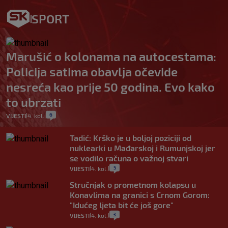
SPORT
Marušić o kolonama na autocestama:
Policija satima obavlja očevide
nesreća kao prije 50 godina. Evo kako
to ubrzati
6
VIJESTI
4. kol.
|
|
Tadić: Krško je u boljoj poziciji od
nuklearki u Mađarskoj i Rumunjskoj jer
se vodilo računa o važnoj stvari
5
VIJESTI
4. kol.
|
|
Stručnjak o prometnom kolapsu u
Konavlima na granici s Crnom Gorom:
"Idućeg ljeta bit će još gore"
3
VIJESTI
4. kol.
|
|