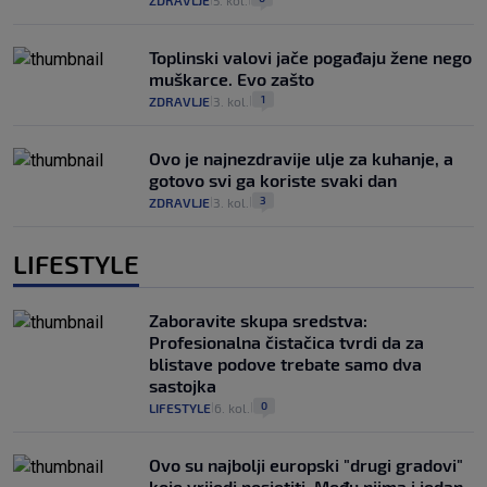
Toplinski valovi jače pogađaju žene nego
muškarce. Evo zašto
1
ZDRAVLJE
3. kol.
|
|
Ovo je najnezdravije ulje za kuhanje, a
gotovo svi ga koriste svaki dan
3
ZDRAVLJE
3. kol.
|
|
LIFESTYLE
Zaboravite skupa sredstva:
Profesionalna čistačica tvrdi da za
blistave podove trebate samo dva
sastojka
0
LIFESTYLE
6. kol.
|
|
Ovo su najbolji europski "drugi gradovi"
koje vrijedi posjetiti. Među njima i jedan