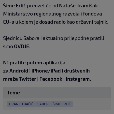
Šime Erlić
preuzet će od
Nataše Tramišak
Ministarstvo regionalnog razvoja i fondova
EU-a u kojem je dosad radio kao državni tajnik.
Sjednicu Sabora i aktualno prijepodne pratili
smo
OVDJE
.
N1 pratite putem aplikacija
za
Android
|
iPhone/iPad
i društvenih
mreža
Twitter
|
Facebook
|
Instagram.
Teme
BRANKO BAČIĆ
SABOR
ŠIME ERLIĆ