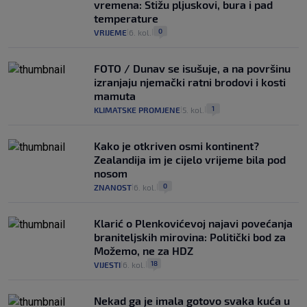
vremena: Stižu pljuskovi, bura i pad
temperature
0
VRIJEME
6. kol.
|
|
FOTO / Dunav se isušuje, a na površinu
izranjaju njemački ratni brodovi i kosti
mamuta
1
KLIMATSKE PROMJENE
5. kol.
|
|
Kako je otkriven osmi kontinent?
Zealandija im je cijelo vrijeme bila pod
nosom
0
ZNANOST
6. kol.
|
|
Klarić o Plenkovićevoj najavi povećanja
braniteljskih mirovina: Politički bod za
Možemo, ne za HDZ
18
VIJESTI
6. kol.
|
|
Nekad ga je imala gotovo svaka kuća u