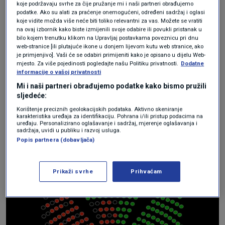
koje podržavaju svrhe za čije pružanje mi i naši partneri obrađujemo
podatke. Ako su alati za praćenje onemogućeni, određeni sadržaj i oglasi
koje vidite možda više neće biti toliko relevantni za vas. Možete se vratiti
na ovaj izbornik kako biste izmijenili svoje odabire ili povukli pristanak u
bilo kojem trenutku klikom na Upravljaj postavkama poveznicu pri dnu
web-stranice [ili plutajuće ikone u donjem lijevom kutu web stranice, ako
je primjenjivo]. Vaši će se odabiri primijeniti kako je opisano u dijelu Web-
mjesto. Za više pojedinosti pogledajte našu Politiku privatnosti.
Dodatne
informacije o vašoj privatnosti
N1
|
N1
Mi i naši partneri obrađujemo podatke kako bismo pružili
sljedeće:
Korištenje preciznih geolokacijskih podataka. Aktivno skeniranje
karakteristika uređaja za identifikaciju. Pohrana i/ili pristup podacima na
uređaju. Personalizirano oglašavanje i sadržaj, mjerenje oglašavanja i
Od 127 zastupnika 77 za, 51 protiv čime je
sadržaja, uvidi u publiku i razvoj usluga.
Popis partnera (dobavljača)
iskazano povjerenje i
Branku Bačiću.
Prikaži svrhe
Prihvaćam