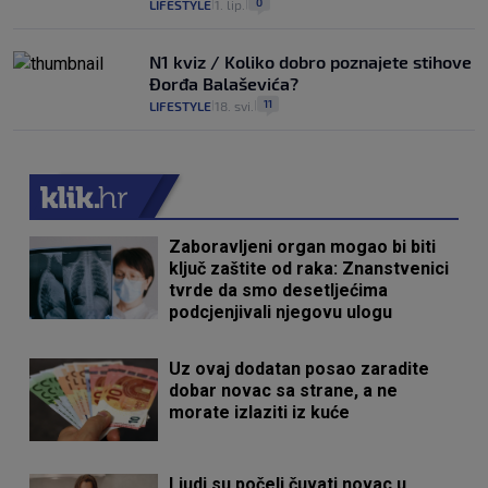
0
LIFESTYLE
1. lip.
|
|
N1 kviz / Koliko dobro poznajete stihove
Đorđa Balaševića?
11
LIFESTYLE
18. svi.
|
|
Zaboravljeni organ mogao bi biti
ključ zaštite od raka: Znanstvenici
tvrde da smo desetljećima
podcjenjivali njegovu ulogu
Uz ovaj dodatan posao zaradite
dobar novac sa strane, a ne
morate izlaziti iz kuće
Ljudi su počeli čuvati novac u