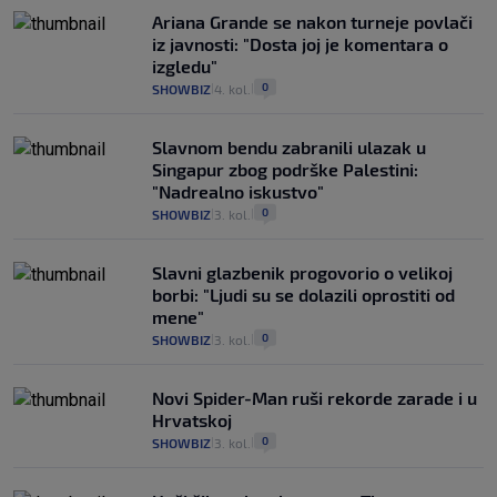
Ariana Grande se nakon turneje povlači
iz javnosti: "Dosta joj je komentara o
izgledu"
0
SHOWBIZ
4. kol.
|
|
Slavnom bendu zabranili ulazak u
Singapur zbog podrške Palestini:
"Nadrealno iskustvo"
0
SHOWBIZ
3. kol.
|
|
Slavni glazbenik progovorio o velikoj
borbi: "Ljudi su se dolazili oprostiti od
mene"
0
SHOWBIZ
3. kol.
|
|
Novi Spider-Man ruši rekorde zarade i u
Hrvatskoj
0
SHOWBIZ
3. kol.
|
|