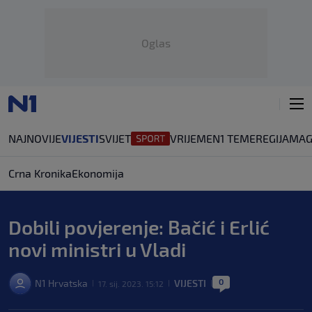
Oglas
NAJNOVIJE
VIJESTI
SVIJET
VRIJEME
N1 TEME
REGIJA
MAG
Crna Kronika
Ekonomija
Dobili povjerenje: Bačić i Erlić
novi ministri u Vladi
0
N1 Hrvatska
VIJESTI
17. sij. 2023. 15:12
|
|
|