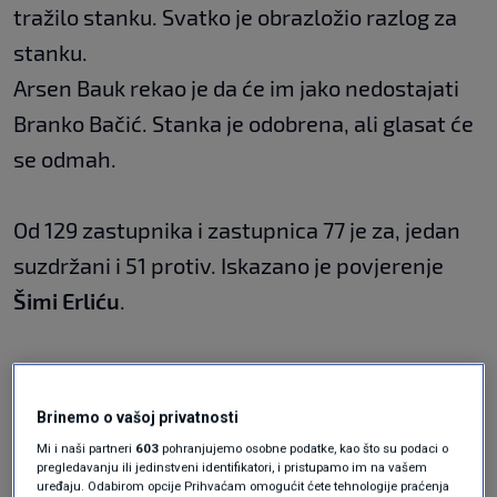
tražilo stanku. Svatko je obrazložio razlog za
stanku.
Arsen Bauk rekao je da će im jako nedostajati
Branko Bačić. Stanka je odobrena, ali glasat će
se odmah.
Od 129 zastupnika i zastupnica 77 je za, jedan
suzdržani i 51 protiv. Iskazano je povjerenje
Šimi Erliću
.
Brinemo o vašoj privatnosti
Mi i naši partneri
603
pohranjujemo osobne podatke, kao što su podaci o
pregledavanju ili jedinstveni identifikatori, i pristupamo im na vašem
uređaju. Odabirom opcije Prihvaćam omogućit ćete tehnologije praćenja