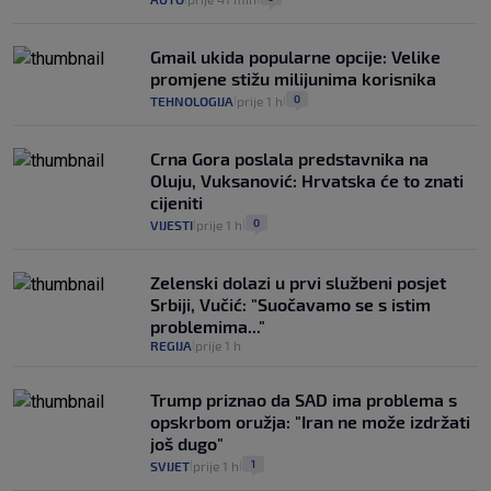
Gmail ukida popularne opcije: Velike
promjene stižu milijunima korisnika
0
TEHNOLOGIJA
prije 1 h
|
|
Crna Gora poslala predstavnika na
Oluju, Vuksanović: Hrvatska će to znati
cijeniti
0
VIJESTI
prije 1 h
|
|
Zelenski dolazi u prvi službeni posjet
Srbiji, Vučić: "Suočavamo se s istim
problemima..."
REGIJA
prije 1 h
|
Trump priznao da SAD ima problema s
opskrbom oružja: "Iran ne može izdržati
još dugo"
1
SVIJET
prije 1 h
|
|