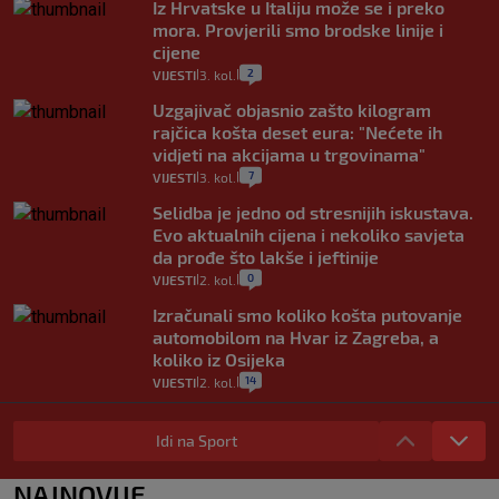
Iz Hrvatske u Italiju može se i preko
mora. Provjerili smo brodske linije i
cijene
2
VIJESTI
3. kol.
|
|
Uzgajivač objasnio zašto kilogram
rajčica košta deset eura: "Nećete ih
vidjeti na akcijama u trgovinama"
7
VIJESTI
3. kol.
|
|
Selidba je jedno od stresnijih iskustava.
Evo aktualnih cijena i nekoliko savjeta
da prođe što lakše i jeftinije
0
VIJESTI
2. kol.
|
|
Izračunali smo koliko košta putovanje
automobilom na Hvar iz Zagreba, a
koliko iz Osijeka
14
VIJESTI
2. kol.
|
|
"Kći je otišla na more, a zaboravila
zdravstvenu iskaznicu". Kakva su prava
Idi na Sport
pacijenata izvan mjesta prebivališta?
1
VIJESTI
1. kol.
NAJNOVIJE
|
|