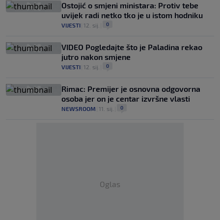
Ostojić o smjeni ministara: Protiv tebe
uvijek radi netko tko je u istom hodniku
0
VIJESTI
|
12. sij.
|
VIDEO Pogledajte što je Paladina rekao
jutro nakon smjene
0
VIJESTI
|
12. sij.
|
Rimac: Premijer je osnovna odgovorna
osoba jer on je centar izvršne vlasti
0
NEWSROOM
|
11. sij.
|
Oglas