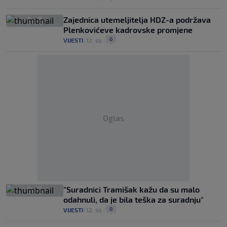
Zajednica utemeljitelja HDZ-a podržava
Plenkovićeve kadrovske promjene
0
VIJESTI
|
12. sij.
|
Oglas
"Suradnici Tramišak kažu da su malo
odahnuli, da je bila teška za suradnju"
0
VIJESTI
|
12. sij.
|