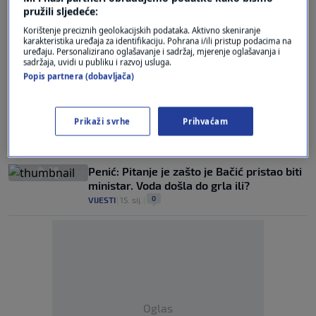
postane pravomoćna
pružili sljedeće:
0
VIJESTI
|
18. lis.
|
Korištenje preciznih geolokacijskih podataka. Aktivno skeniranje
karakteristika uređaja za identifikaciju. Pohrana i/ili pristup podacima na
N1 doznaje: Sud otvorio istragu protiv
uređaju. Personalizirano oglašavanje i sadržaj, mjerenje oglašavanja i
sadržaja, uvidi u publiku i razvoj usluga.
bivšeg ministra Paladine
Popis partnera (dobavljača)
0
VIJESTI
|
17. lis.
|
Macan: Vanđelić će biti veća oporba od
Prikaži svrhe
Prihvaćam
oporbe
0
VIJESTI
|
17. sij.
|
Penić: Pitanje je zašto je Bačić pristao biti
ministar. Voda došla do grla ili?
0
VIJESTI
|
15. sij.
|
Oglas