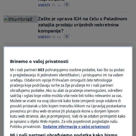
0
VIJESTI
|
18. lis.
|
Zašto je uprava IGH na čelu s Paladinom
zatajila prodaju vrijednih nekretnina
kompanije?
0
VIJESTI
|
18. lis.
|
Brinemo o vašoj privatnosti
Mi i naši partneri
603
pohranjujemo osobne podatke, kao što su podaci
o pregledavanju ili jedinstveni identifikatori, i pristupamo im na vašem
uređaju. Odabirom opcije Prihvaćam omogućit ćete tehnologije
Oglas
praćenja koje podržavaju svrhe za čije pružanje mi i naši partneri
obrađujemo podatke. Ako su alati za praćenje onemogućeni, određeni
sadržaj i oglasi koje vidite možda više neće biti toliko relevantni za vas.
Možete se vratiti na ovaj izbornik kako biste izmijenili svoje odabire ili
povukli pristanak u bilo kojem trenutku klikom na Upravljaj postavkama
poveznicu pri dnu web-stranice [ili plutajuće ikone u donjem lijevom
kutu web stranice, ako je primjenjivo]. Vaši će se odabiri primijeniti kako
je opisano u dijelu Web-mjesto. Za više pojedinosti pogledajte našu
Glasnogovornik Županijskog suda:
Politiku privatnosti.
Dodatne informacije o vašoj privatnosti
Paladina će biti ispitan tek ako istraga
Mi i naši partneri obrađujemo podatke kako bismo