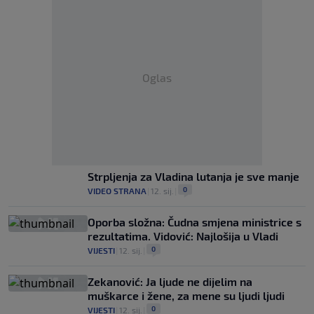
Oglas
Strpljenja za Vladina lutanja je sve manje
0
VIDEO STRANA
|
12. sij.
|
Oporba složna: Čudna smjena ministrice s
rezultatima. Vidović: Najlošija u Vladi
0
VIJESTI
|
12. sij.
|
Zekanović: Ja ljude ne dijelim na
muškarce i žene, za mene su ljudi ljudi
0
VIJESTI
|
12. sij.
|