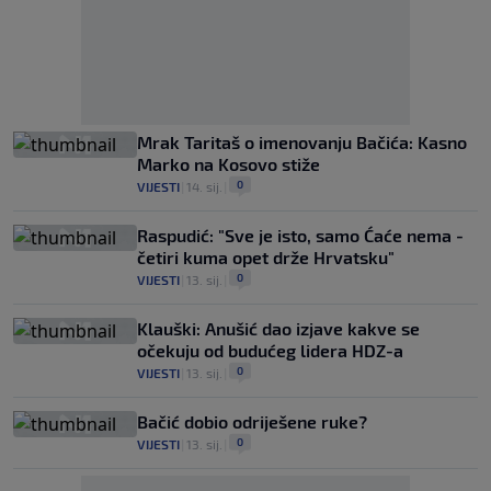
Mrak Taritaš o imenovanju Bačića: Kasno
Marko na Kosovo stiže
0
VIJESTI
|
14. sij.
|
Raspudić: "Sve je isto, samo Ćaće nema -
četiri kuma opet drže Hrvatsku"
0
VIJESTI
|
13. sij.
|
Klauški: Anušić dao izjave kakve se
očekuju od budućeg lidera HDZ-a
0
VIJESTI
|
13. sij.
|
Bačić dobio odriješene ruke?
0
VIJESTI
|
13. sij.
|