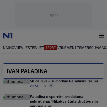
Oglas
NAJNOVIJE
VIJESTI
SVIJET
VRIJEME
N1 TEME
REGIJA
MAG
IVAN PALADINA
Slučaj IGH – sud odbio Paladininu žalbu
0
VIJESTI
|
8. sij.
|
Paladina o spornim prodajama
nekretnina: "Nikakva šteta društvu nije
napravljena"