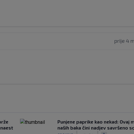
prije 4 
brže
Punjene paprike kao nekad: Ovaj ma
tnaest
naših baka čini nadjev savršeno s
|
|
0