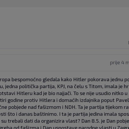
prije 4 
 Europa bespomoćno gledala kako Hitler pokorava jednu p
u, jedna politička partija, KPJ, na čelu s Titom, imala je h
tavi Hitleru kad je bio najjači. To se nije usudio nitko u
tiri godine protiv Hitlera i domaćih izdajnika poput Pavel
načne pobjede nad fašizmom i NDH. Ta je partija tijekom r
ti što i danas baštinimo. I ta je partija jedina imala sp
u trebali dati da organizira vlast? Dan 8.5. je Dan pobj
reba od fašizma i Dan uspostave narodne vlasti u Zagr