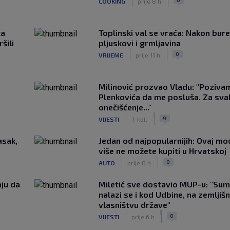
COOKING
prije 8 h
ca
Toplinski val se vraća: Nakon bure
šili
pljuskovi i grmljavina
|
|
0
VRIJEME
prije 11 h
Milinović prozvao Vladu: "Poziva
Plenkovića da me posluša. Za sv
onečišćenje..."
|
|
9
VIJESTI
7. kol.
asak,
Jedan od najpopularnijih: Ovaj mo
više ne možete kupiti u Hrvatskoj
|
|
0
AUTO
prije 8 h
aju da
Miletić sve dostavio MUP-u: "Sum
nalazi se i kod Udbine, na zemljišn
vlasništvu države"
|
|
0
VIJESTI
prije 6 h