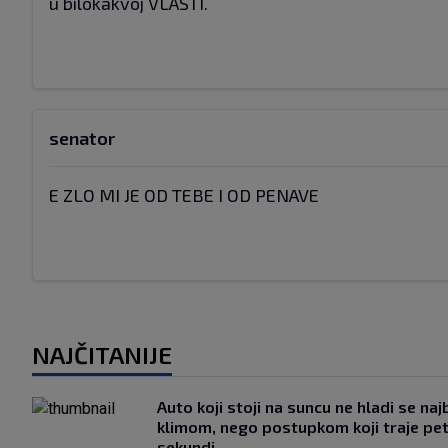
u bilokakvoj VLASTI.
senator
E ZLO MI JE OD TEBE I OD PENAVE
NAJČITANIJE
Auto koji stoji na suncu ne hladi se naj
klimom, nego postupkom koji traje pe
sekundi