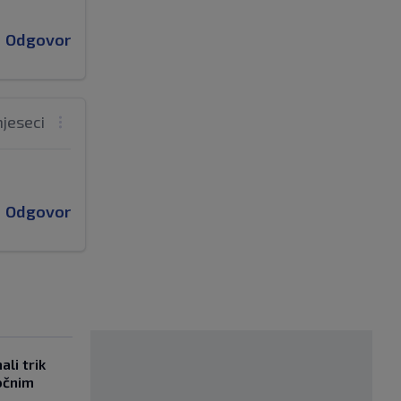
Odgovor
mjeseci
Odgovor
li trik
očnim