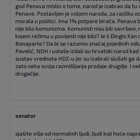
god Penava mislio o tome, narod je izabrao da tu v
Penave. Postavljen je voljom naroda, za razliku o
morala u politici. Ima 1% potpore birača. Penava b
nije bilo komunizma. Komunisti nisu bili savršeni,
kojem režimu u povijesti nije bilo? Je li Đingis Kan
Bonaparte? Da bi se razumio značaj pojedinih odl
Pavelić, NDH i ustaše izdali su hrvatski narod kad 
sustav vrednota HDZ-u jer su izabrali slušati ga da
zato neka svoja razmišljanja prodaje drugdje. I neka 
drugačije.
senator
sjašite više od normalnih ljudi, ljudi koji hoće na