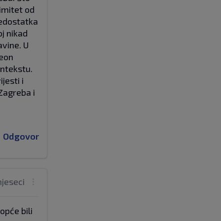
imitet od
nedostatka
oj nikad
avine. U
leon
ontekstu.
jesti i
 Zagreba i
Odgovor
mjeseci
opće bili