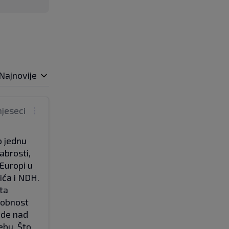
Najnovije
mjeseci
o jednu
rabrosti,
 Europi u
ića i NDH.
ata
osobnost
ede nad
ebu. Što