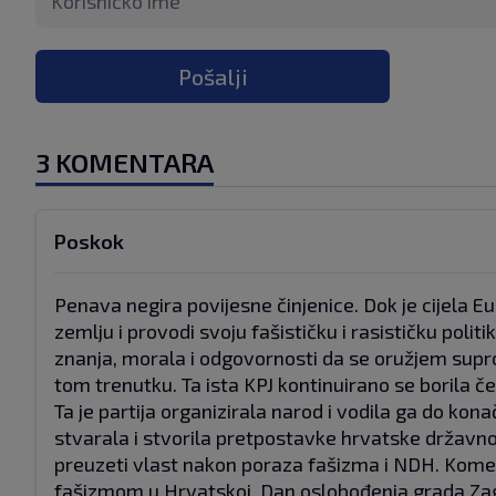
Pošalji
3 KOMENTARA
Poskok
Penava negira povijesne činjenice. Dok je cijela
zemlju i provodi svoju fašističku i rasističku politik
znanja, morala i odgovornosti da se oružjem suprots
tom trenutku. Ta ista KPJ kontinuirano se borila če
Ta je partija organizirala narod i vodila ga do ko
stvarala i stvorila pretpostavke hrvatske državnos
preuzeti vlast nakon poraza fašizma i NDH. Kome s
fašizmom u Hrvatskoj, Dan oslobođenja grada Zag