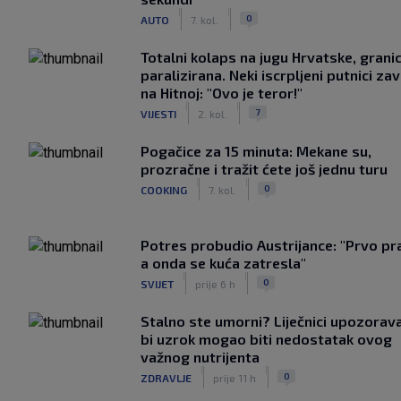
|
|
0
AUTO
7. kol.
Totalni kolaps na jugu Hrvatske, grani
paralizirana. Neki iscrpljeni putnici zavr
na Hitnoj: "Ovo je teror!"
|
|
7
VIJESTI
2. kol.
Pogačice za 15 minuta: Mekane su,
prozračne i tražit ćete još jednu turu
|
|
0
COOKING
7. kol.
Potres probudio Austrijance: "Prvo pr
a onda se kuća zatresla"
|
|
0
SVIJET
prije 6 h
Stalno ste umorni? Liječnici upozorav
bi uzrok mogao biti nedostatak ovog
važnog nutrijenta
|
|
0
ZDRAVLJE
prije 11 h