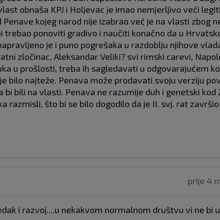
last obnaša KPJ i Holjevac je imao nemjerljivo veći legit
d Penave kojeg narod nije izabrao već je na vlasti zbog 
i trebao ponoviti gradivo i naučiti konačno da u Hrvatsk
 napravljeno je i puno pogrešaka u razdoblju njihove vlad
 ratni zločinac, Aleksandar Veliki? svi rimski carevi, Napo
uka u prošlosti, treba ih sagledavati u odgovarajućem k
je bilo najteže. Penava može prodavati svoju verziju povi
 bi bili na vlasti. Penava ne razumije duh i genetski kod
razmisli, što bi se bilo dogodilo da je II. svj. rat završio
prije 4 
predak i razvoj....u nekakvom normalnom društvu vi ne bi u