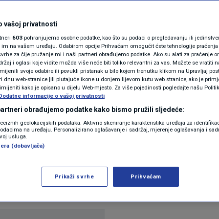
N1(DIS)INFO
enavi: Ovdje su
KLIMATSKE PROMJENE
 vašoj privatnosti
rtneri
603
pohranjujemo osobne podatke, kao što su podaci o pregledavanju ili jedinstveni 
joj je i on
FOTO
o im na vašem uređaju. Odabirom opcije Prihvaćam omogućit ćete tehnologije praćenja
vrhe za čije pružanje mi i naši partneri obrađujemo podatke. Ako su alati za praćenje
žaj i oglasi koje vidite možda više neće biti toliko relevantni za vas. Možete se vratiti n
VIDEO
zmijenili svoje odabire ili povukli pristanak u bilo kojem trenutku klikom na Upravljaj p
i dnu web-stranice [ili plutajuće ikone u donjem lijevom kutu web stranice, ako je primje
rimijeniti kako je opisano u dijelu Web-mjesto. Za više pojedinosti pogledajte našu Politi
Dodatne informacije o vašoj privatnosti
 partneri obrađujemo podatke kako bismo pružili sljedeće:
reciznih geolokacijskih podataka. Aktivno skeniranje karakteristika uređaja za identifika
p podacima na uređaju. Personalizirano oglašavanje i sadržaj, mjerenje oglašavanja i sadr
zvoj usluga.
era (dobavljača)
 odgovorio je u petak na otvoreno pismo predsje
ti Dan oslobođenja Zagreba i da je obnova Trnjans
Prikaži svrhe
Prihvaćam
donačelnik.
Pročitaj više