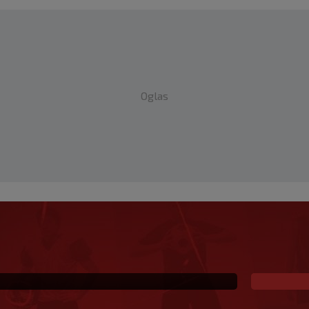
Oglas
ke na SK: PSV juri
anja u Ajaxu, a posebna