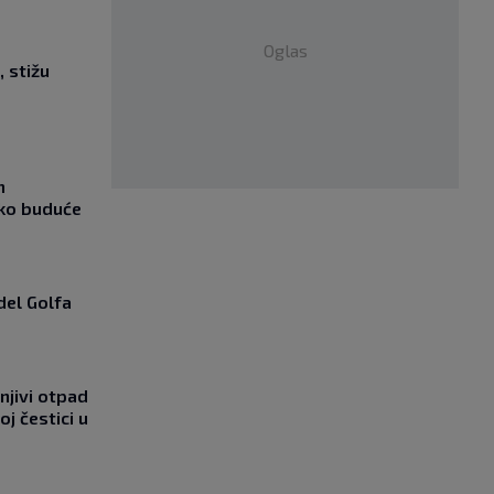
Oglas
, stižu
m
ako buduće
del Golfa
njivi otpad
oj čestici u