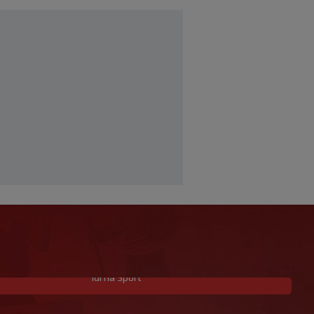
Idi na Sport
Slatke muke za Bilića: Bio je na širem
popisu Vatrenih za SP, a sada je