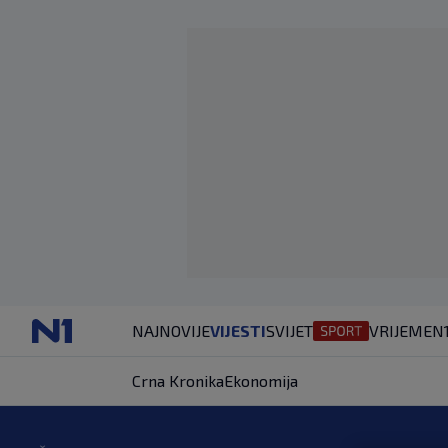
NAJNOVIJE
VIJESTI
SVIJET
VRIJEME
N
Crna Kronika
Ekonomija