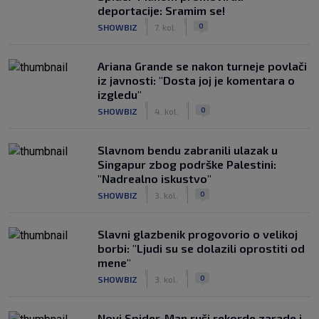
deportacije: Sramim se!
|
|
0
SHOWBIZ
7. kol.
Ariana Grande se nakon turneje povlači
iz javnosti: "Dosta joj je komentara o
izgledu"
|
|
0
SHOWBIZ
4. kol.
Slavnom bendu zabranili ulazak u
Singapur zbog podrške Palestini:
"Nadrealno iskustvo"
|
|
0
SHOWBIZ
3. kol.
Slavni glazbenik progovorio o velikoj
borbi: "Ljudi su se dolazili oprostiti od
mene"
|
|
0
SHOWBIZ
3. kol.
Novi Spider-Man ruši rekorde zarade i