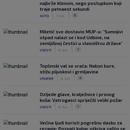
najbrže klimom, nego postupkom koji
traje petnaest sekundi
|
|
0
AUTO
7. kol.
Miletić sve dostavio MUP-u: "Sumnjivi
otpad nalazi se i kod Udbine, na
zemljišnoj čestici u vlasništvu države"
|
|
7
VIJESTI
8. kol.
Toplinski val se vraća: Nakon bure,
stižu pljuskovi i grmljavina
|
|
0
VRIJEME
8. kol.
Ozljede glave, kralježnice i prsnog
koša: Vatrogasci spriječili veliki požar
|
|
1
VIJESTI
8. kol.
Većina ljudi koristi pogrešnu dasku za
rezanje: Poznati kuhar otkriva zašto se