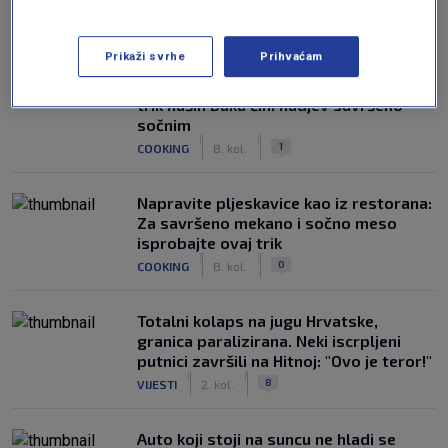
NAJČITANIJE
Prikaži svrhe
Prihvaćam
Punjene paprike kao nekad: Ovaj mali
trik naših baka čini nadjev savršeno
sočnim
|
|
1
COOKING
8. kol.
Napravite pljeskavice kao iz restorana:
Za savršeno mekano i sočno meso
isprobajte ovaj trik
|
|
0
COOKING
8. kol.
Totalni kolaps na jugu Hrvatske,
granica paralizirana. Neki iscrpljeni
putnici završili na Hitnoj: "Ovo je teror!"
|
|
8
VIJESTI
2. kol.
Auto koji stoji na suncu ne hladi se