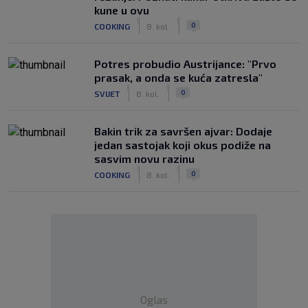
kune u ovu
|
|
0
COOKING
8. kol.
Potres probudio Austrijance: "Prvo
prasak, a onda se kuća zatresla"
|
|
0
SVIJET
8. kol.
Bakin trik za savršen ajvar: Dodaje
jedan sastojak koji okus podiže na
sasvim novu razinu
|
|
0
COOKING
8. kol.
Oglas