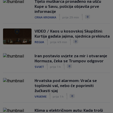
Tijelo muškarca pronađeno na ušću
Kupe u Savu, policija objavila prve
informacije
|
|
0
CRNA KRONIKA
prije 29 min
VIDEO / Kaos u kosovskoj Skupštini:
Kurtija gađala jajima, sjednica prekinuta
|
|
0
REGIJA
prije 49 min
Iran postavio uvjete za mir i otvaranje
Hormuza, čeka se Trumpov odgovor
|
|
0
SVIJET
prije 1 h
Hrvatska pod alarmom: Vraća se
toplinski val, nebo će poprimiti
žućkasti sjaj
|
|
0
VRIJEME
prije 1 h
Klima u električnom autu: Kada troši