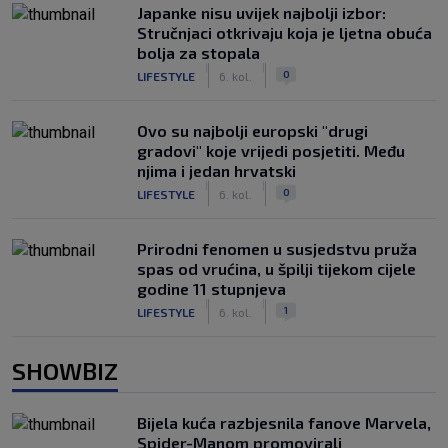
Japanke nisu uvijek najbolji izbor:
Stručnjaci otkrivaju koja je ljetna obuća
bolja za stopala
|
|
0
LIFESTYLE
6. kol.
Ovo su najbolji europski "drugi
gradovi" koje vrijedi posjetiti. Među
njima i jedan hrvatski
|
|
0
LIFESTYLE
6. kol.
Prirodni fenomen u susjedstvu pruža
spas od vrućina, u špilji tijekom cijele
godine 11 stupnjeva
|
|
1
LIFESTYLE
6. kol.
SHOWBIZ
Bijela kuća razbjesnila fanove Marvela,
Spider-Manom promovirali