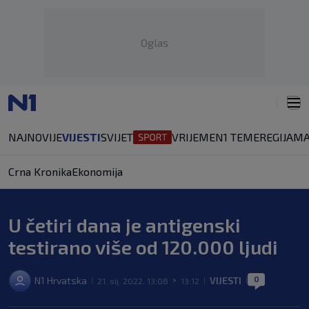
Oglas
NAJNOVIJE
VIJESTI
SVIJET
VRIJEME
N1 TEME
REGIJA
MA
Crna Kronika
Ekonomija
U četiri dana je antigenski
testirano više od 120.000 ljudi
0
N1 Hrvatska
VIJESTI
21. sij. 2022. 13:08
13:12
|
>
|
|