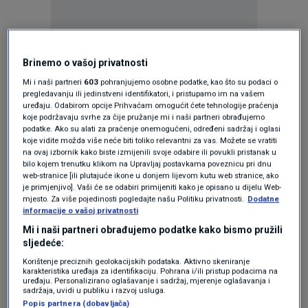
Oglas
Brinemo o vašoj privatnosti
Mi i naši partneri
603
pohranjujemo osobne podatke, kao što su podaci o
pregledavanju ili jedinstveni identifikatori, i pristupamo im na vašem
uređaju. Odabirom opcije Prihvaćam omogućit ćete tehnologije praćenja
koje podržavaju svrhe za čije pružanje mi i naši partneri obrađujemo
podatke. Ako su alati za praćenje onemogućeni, određeni sadržaj i oglasi
koje vidite možda više neće biti toliko relevantni za vas. Možete se vratiti
na ovaj izbornik kako biste izmijenili svoje odabire ili povukli pristanak u
bilo kojem trenutku klikom na Upravljaj postavkama poveznicu pri dnu
web-stranice [ili plutajuće ikone u donjem lijevom kutu web stranice, ako
je primjenjivo]. Vaši će se odabiri primijeniti kako je opisano u dijelu Web-
mjesto. Za više pojedinosti pogledajte našu Politiku privatnosti.
Dodatne
informacije o vašoj privatnosti
Oglas
Mi i naši partneri obrađujemo podatke kako bismo pružili
sljedeće:
Korištenje preciznih geolokacijskih podataka. Aktivno skeniranje
karakteristika uređaja za identifikaciju. Pohrana i/ili pristup podacima na
uređaju. Personalizirano oglašavanje i sadržaj, mjerenje oglašavanja i
sadržaja, uvidi u publiku i razvoj usluga.
Popis partnera (dobavljača)