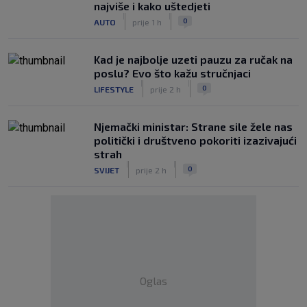
najviše i kako uštedjeti
|
|
0
AUTO
prije 1 h
Kad je najbolje uzeti pauzu za ručak na
poslu? Evo što kažu stručnjaci
|
|
0
LIFESTYLE
prije 2 h
Njemački ministar: Strane sile žele nas
politički i društveno pokoriti izazivajući
strah
|
|
0
SVIJET
prije 2 h
Oglas