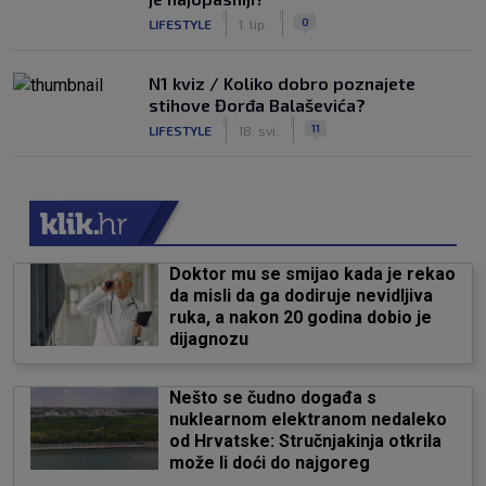
|
|
0
LIFESTYLE
1. lip.
N1 kviz / Koliko dobro poznajete
stihove Đorđa Balaševića?
|
|
11
LIFESTYLE
18. svi.
Doktor mu se smijao kada je rekao
da misli da ga dodiruje nevidljiva
ruka, a nakon 20 godina dobio je
dijagnozu
Nešto se čudno događa s
nuklearnom elektranom nedaleko
od Hrvatske: Stručnjakinja otkrila
može li doći do najgoreg