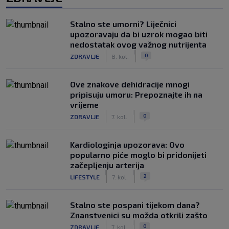
Stalno ste umorni? Liječnici
upozoravaju da bi uzrok mogao biti
nedostatak ovog važnog nutrijenta
|
|
0
ZDRAVLJE
8. kol.
Ove znakove dehidracije mnogi
pripisuju umoru: Prepoznajte ih na
vrijeme
|
|
0
ZDRAVLJE
7. kol.
Kardiologinja upozorava: Ovo
popularno piće moglo bi pridonijeti
začepljenju arterija
|
|
2
LIFESTYLE
7. kol.
Stalno ste pospani tijekom dana?
Znanstvenici su možda otkrili zašto
|
|
0
ZDRAVLJE
7. kol.