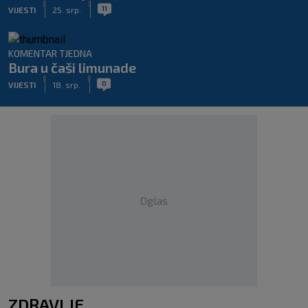
|
|
11
VIJESTI
25. srp.
KOMENTAR TJEDNA
Bura u čaši limunade
|
|
0
VIJESTI
18. srp.
Oglas
ZDRAVLJE