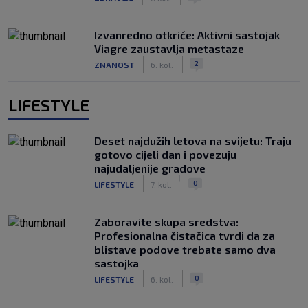
Izvanredno otkriće: Aktivni sastojak
Viagre zaustavlja metastaze
|
|
2
ZNANOST
6. kol.
LIFESTYLE
Deset najdužih letova na svijetu: Traju
gotovo cijeli dan i povezuju
najudaljenije gradove
|
|
0
LIFESTYLE
7. kol.
Zaboravite skupa sredstva:
Profesionalna čistačica tvrdi da za
blistave podove trebate samo dva
sastojka
|
|
0
LIFESTYLE
6. kol.