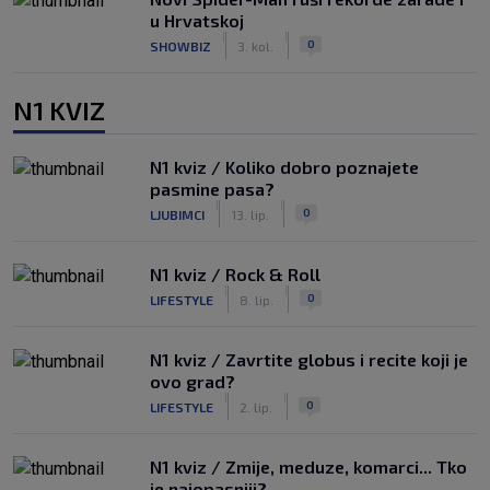
u Hrvatskoj
|
|
0
SHOWBIZ
3. kol.
N1 KVIZ
N1 kviz / Koliko dobro poznajete
pasmine pasa?
|
|
0
LJUBIMCI
13. lip.
N1 kviz / Rock & Roll
|
|
0
LIFESTYLE
8. lip.
N1 kviz / Zavrtite globus i recite koji je
ovo grad?
|
|
0
LIFESTYLE
2. lip.
N1 kviz / Zmije, meduze, komarci... Tko
je najopasniji?