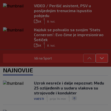
VIDEO / Perišić asistent, PSV u
posljednjim trenucima ispustio
pobjedu
|
SK
8. kol.
Hajduk se pohvalio sa svojim ‘Stats
Cornerom’: Evo čime je impresionirao
Šotiček
|
SK
8. kol.
Vlašić strijelac za Torino; ova gesta sve
Idi na Sport
govori o njegovom statusu
|
SK
8. kol.
NAJNOVIJE
Trener Osijeka nakon demoliranja
Rudeša: ‘Pokazali smo puni potencijal’
|
Uzrok nesreće i dalje nepoznat: Među
SK
8. kol.
25 ozlijeđenih u sudaru vlakova su
VIDEO / Potez kakav se rijetko viđa:
strojovođe i kondukter
Kada pomoć nije stigla, na rukama je
|
|
0
VIJESTI
prije 14 min
iznio suigrača u bolovima
|
SK
8. kol.