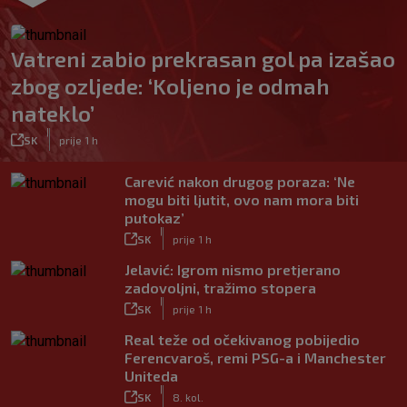
Vatreni zabio prekrasan gol pa izašao
zbog ozljede: ‘Koljeno je odmah
nateklo’
|
SK
prije 1 h
Carević nakon drugog poraza: ‘Ne
mogu biti ljutit, ovo nam mora biti
putokaz’
|
SK
prije 1 h
Jelavić: Igrom nismo pretjerano
zadovoljni, tražimo stopera
|
SK
prije 1 h
Real teže od očekivanog pobijedio
Ferencvaroš, remi PSG-a i Manchester
Uniteda
|
SK
8. kol.