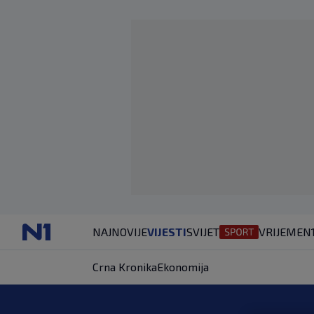
NAJNOVIJE
VIJESTI
SVIJET
VRIJEME
N
Crna Kronika
Ekonomija