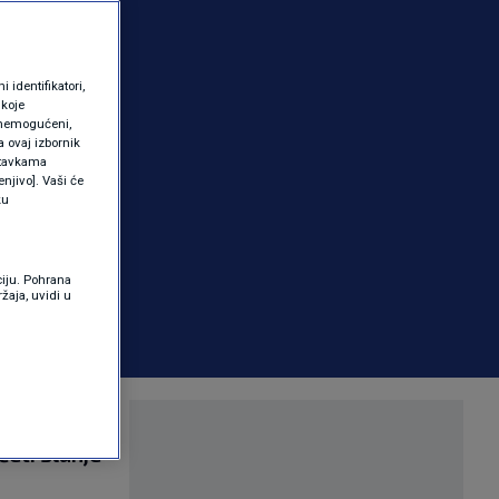
identifikatori,
 koje
 onemogućeni,
a ovaj izbornik
ostavkama
njivo]. Vaši će
ku
ciju. Pohrana
žaja, uvidi u
 početak
eti slanje