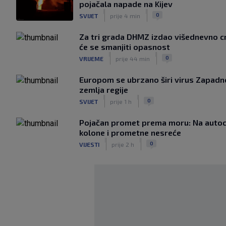
pojačala napade na Kijev
|
|
0
SVIJET
prije 4 min
Za tri grada DHMZ izdao višednevno c
će se smanjiti opasnost
|
|
0
VRIJEME
prije 44 min
Europom se ubrzano širi virus Zapadno
zemlja regije
|
|
0
SVIJET
prije 1 h
Pojačan promet prema moru: Na auto
kolone i prometne nesreće
|
|
0
VIJESTI
prije 2 h