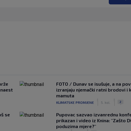
brže
FOTO / Dunav se isušuje, a na pov
tnaest
izranjaju njemački ratni brodovi i 
mamuta
|
|
2
KLIMATSKE PROMJENE
5. kol.
oš se
Pupovac sazvao izvanrednu konfe
prikazan i video iz Knina: "Zašto 
poduzima mjere?"
|
|