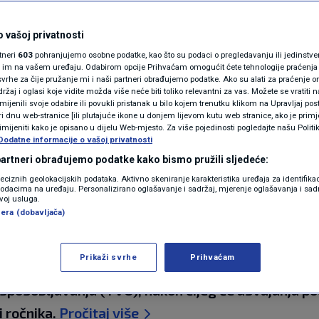
N1(DIS)INFO
 pravilnici vezani uz
KLIMATSKE PROMJENE
 vašoj privatnosti
rtneri
603
pohranjujemo osobne podatke, kao što su podaci o pregledavanju ili jedinstveni 
e obuke: Što sve čeka
FOTO
o im na vašem uređaju. Odabirom opcije Prihvaćam omogućit ćete tehnologije praćenja
vrhe za čije pružanje mi i naši partneri obrađujemo podatke. Ako su alati za praćenje
žaj i oglasi koje vidite možda više neće biti toliko relevantni za vas. Možete se vratiti n
VIDEO
zmijenili svoje odabire ili povukli pristanak u bilo kojem trenutku klikom na Upravljaj p
i dnu web-stranice [ili plutajuće ikone u donjem lijevom kutu web stranice, ako je primje
rimijeniti kako je opisano u dijelu Web-mjesto. Za više pojedinosti pogledajte našu Politi
Dodatne informacije o vašoj privatnosti
 partneri obrađujemo podatke kako bismo pružili sljedeće:
reciznih geolokacijskih podataka. Aktivno skeniranje karakteristika uređaja za identifika
p podacima na uređaju. Personalizirano oglašavanje i sadržaj, mjerenje oglašavanja i sadr
zvoj usluga.
era (dobavljača)
Prikaži svrhe
Prihvaćam
anje uputilo prijedloge triju pravilnika nužnih za
osobljavanja (TVO), nakon čijeg će usvajanja poč
 ročnika.
Pročitaj više