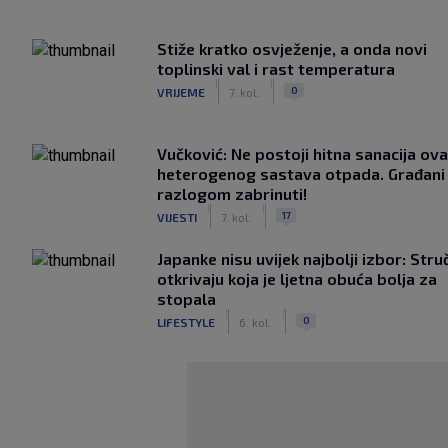
Stiže kratko osvježenje, a onda novi
toplinski val i rast temperatura
|
|
0
VRIJEME
7. kol.
Vučković: Ne postoji hitna sanacija ov
heterogenog sastava otpada. Građani 
razlogom zabrinuti!
|
|
17
VIJESTI
7. kol.
Japanke nisu uvijek najbolji izbor: Stru
otkrivaju koja je ljetna obuća bolja za
stopala
|
|
0
LIFESTYLE
6. kol.