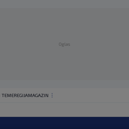
Oglas
1 TEME
REGIJA
MAGAZIN
N1 KOMENTAR
KOLUMNE