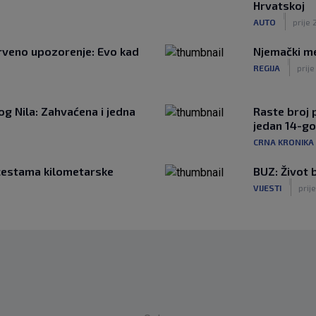
Hrvatskoj
|
AUTO
prije
rveno upozorenje: Evo kad
Njemački me
|
REGIJA
prij
g Nila: Zahvaćena i jedna
Raste broj p
jedan 14-go
CRNA KRONIKA
cestama kilometarske
BUZ: Život b
|
VIJESTI
prije