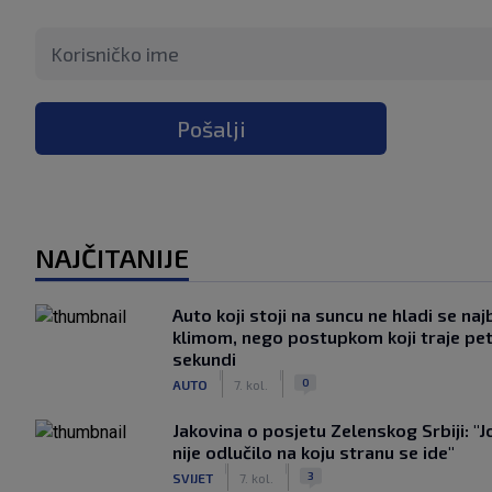
Pošalji
NAJČITANIJE
Auto koji stoji na suncu ne hladi se naj
klimom, nego postupkom koji traje pe
sekundi
|
|
0
AUTO
7. kol.
Jakovina o posjetu Zelenskog Srbiji: "J
nije odlučilo na koju stranu se ide"
|
|
3
SVIJET
7. kol.