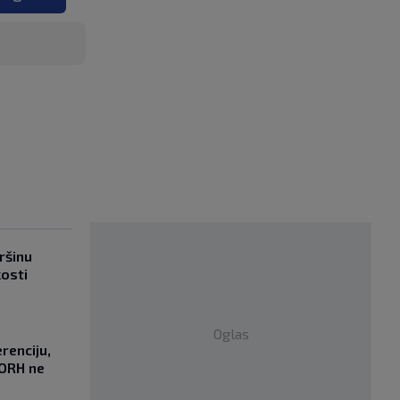
ršinu
kosti
Oglas
renciju,
DORH ne