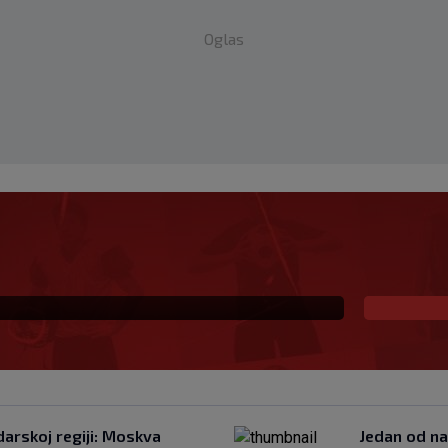
Oglas
nfantina: Njegova
cem UEFA-e?
darskoj regiji: Moskva
Jedan od na