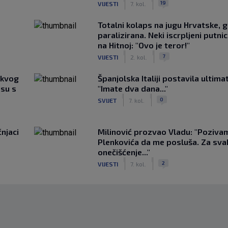
19
VIJESTI
7. kol.
Totalni kolaps na jugu Hrvatske, g
paralizirana. Neki iscrpljeni putnici
na Hitnoj: "Ovo je teror!"
|
|
7
VIJESTI
2. kol.
akvog
Španjolska Italiji postavila ultima
su s
"Imate dva dana..."
|
|
0
SVIJET
7. kol.
čnjaci
Milinović prozvao Vladu: "Poziva
Plenkovića da me posluša. Za sv
onečišćenje..."
|
|
2
VIJESTI
7. kol.