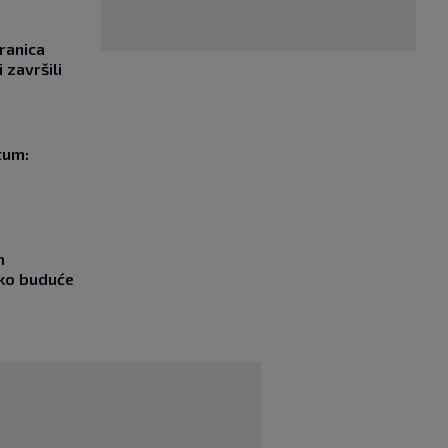
ranica
 završili
tum:
m
ako buduće