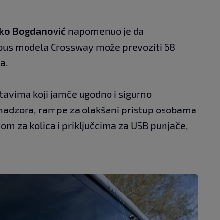
ko Bogdanović
napomenuo je da
bus modela Crossway može prevoziti 68
a.
tavima koji jamče ugodno i sigurno
 nadzora, rampe za olakšani pristup osobama
tom za kolica i priključcima za USB punjače,