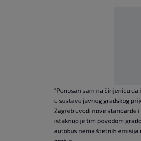
"Ponosan sam na činjenicu da j
u sustavu javnog gradskog prij
Zagreb uvodi nove standarde i 
istaknuo je tim povodom grad
autobus nema štetnih emisija u 
goriva.