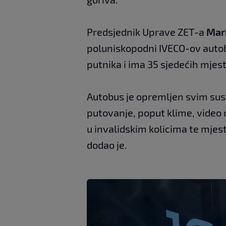
Predsjednik Uprave ZET-a
Mar
poluniskopodni IVECO-ov auto
putnika i ima 35 sjedećih mjest
Autobus je opremljen svim sus
putovanje, poput klime, video
u invalidskim kolicima te mjes
dodao je.