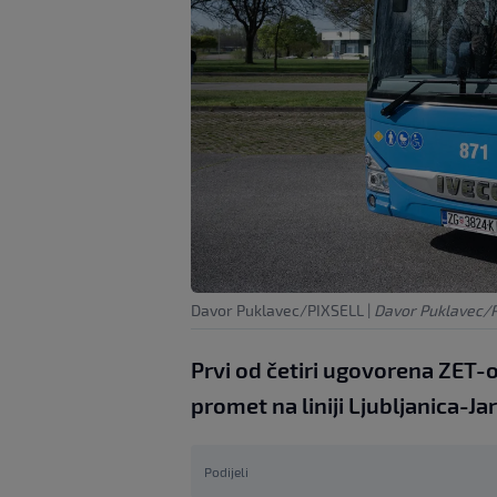
Davor Puklavec/PIXSELL
|
Davor Puklavec/
Prvi od četiri ugovorena ZET-
promet na liniji Ljubljanica-Jar
Podijeli