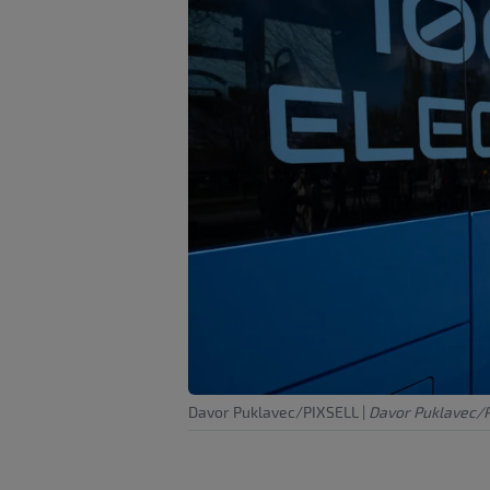
Davor Puklavec/PIXSELL
|
Davor Puklavec/