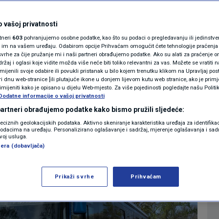
en u promet prvi
MAGAZIN
N1 KOMENTAR
 vašoj privatnosti
obus
rtneri
603
pohranjujemo osobne podatke, kao što su podaci o pregledavanju ili jedinstveni 
KOLUMNE
o im na vašem uređaju. Odabirom opcije Prihvaćam omogućit ćete tehnologije praćenja
vrhe za čije pružanje mi i naši partneri obrađujemo podatke. Ako su alati za praćenje
0
IJESTI
komentara
|
žaj i oglasi koje vidite možda više neće biti toliko relevantni za vas. Možete se vratiti n
N1(DIS)INFO
zmijenili svoje odabire ili povukli pristanak u bilo kojem trenutku klikom na Upravljaj p
i dnu web-stranice [ili plutajuće ikone u donjem lijevom kutu web stranice, ako je primje
KLIMATSKE PROMJENE
rimijeniti kako je opisano u dijelu Web-mjesto. Za više pojedinosti pogledajte našu Politi
Dodatne informacije o vašoj privatnosti
Više
FOTO
 partneri obrađujemo podatke kako bismo pružili sljedeće:
reciznih geolokacijskih podataka. Aktivno skeniranje karakteristika uređaja za identifika
p podacima na uređaju. Personalizirano oglašavanje i sadržaj, mjerenje oglašavanja i sadr
VIDEO
zvoj usluga.
era (dobavljača)
Prikaži svrhe
Prihvaćam