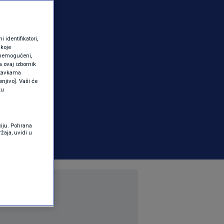
identifikatori,
 koje
 onemogućeni,
a ovaj izbornik
ostavkama
njivo]. Vaši će
ku
ciju. Pohrana
žaja, uvidi u