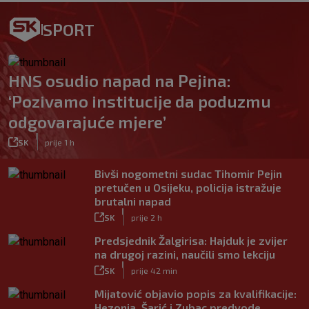
SPORT
HNS osudio napad na Pejina:
‘Pozivamo institucije da poduzmu
odgovarajuće mjere’
|
SK
prije 1 h
Bivši nogometni sudac Tihomir Pejin
pretučen u Osijeku, policija istražuje
brutalni napad
|
SK
prije 2 h
Predsjednik Žalgirisa: Hajduk je zvijer
na drugoj razini, naučili smo lekciju
|
SK
prije 42 min
Mijatović objavio popis za kvalifikacije:
Hezonja, Šarić i Zubac predvode