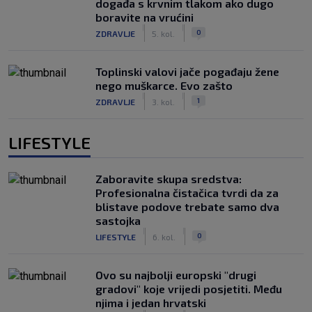
događa s krvnim tlakom ako dugo
boravite na vrućini
|
|
0
ZDRAVLJE
5. kol.
Toplinski valovi jače pogađaju žene
nego muškarce. Evo zašto
|
|
1
ZDRAVLJE
3. kol.
LIFESTYLE
Zaboravite skupa sredstva:
Profesionalna čistačica tvrdi da za
blistave podove trebate samo dva
sastojka
|
|
0
LIFESTYLE
6. kol.
Ovo su najbolji europski "drugi
gradovi" koje vrijedi posjetiti. Među
njima i jedan hrvatski