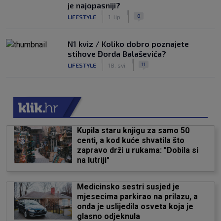
je najopasniji?
|
|
0
LIFESTYLE
1. lip.
N1 kviz / Koliko dobro poznajete
stihove Đorđa Balaševića?
|
|
11
LIFESTYLE
18. svi.
Kupila staru knjigu za samo 50
centi, a kod kuće shvatila što
zapravo drži u rukama: "Dobila si
na lutriji"
Medicinsko sestri susjed je
mjesecima parkirao na prilazu, a
onda je uslijedila osveta koja je
glasno odjeknula