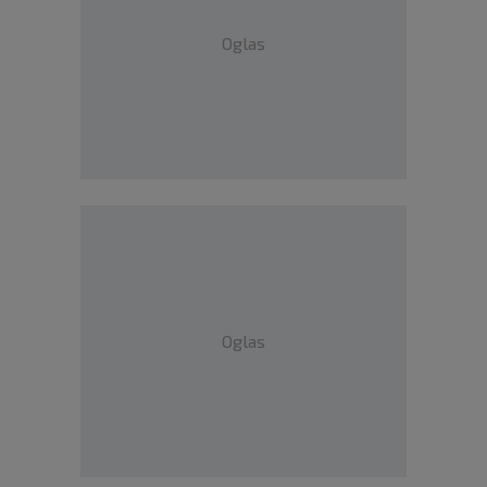
Oglas
Oglas