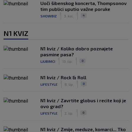
Uoči šibenskog koncerta, Thompsonov
tim publici uputio važne poruke
|
|
4
SHOWBIZ
3. kol.
N1 KVIZ
N1 kviz / Koliko dobro poznajete
pasmine pasa?
|
|
0
LJUBIMCI
13. lip.
N1 kviz / Rock & Roll
|
|
0
LIFESTYLE
8. lip.
N1 kviz / Zavrtite globus i recite koji je
ovo grad?
|
|
0
LIFESTYLE
2. lip.
N1 kviz / Zmije, meduze, komarci... Tko