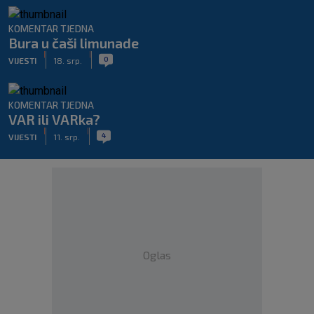
KOMENTAR TJEDNA
Bura u čaši limunade
|
|
0
VIJESTI
18. srp.
KOMENTAR TJEDNA
VAR ili VARka?
|
|
4
VIJESTI
11. srp.
Oglas