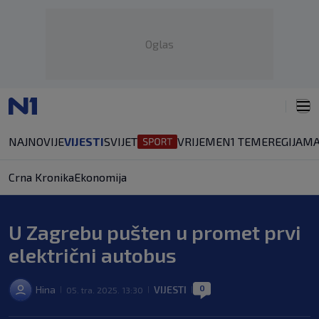
Oglas
NAJNOVIJE
VIJESTI
SVIJET
VRIJEME
N1 TEME
REGIJA
MA
Crna Kronika
Ekonomija
U Zagrebu pušten u promet prvi
električni autobus
0
Hina
VIJESTI
05. tra. 2025. 13:30
|
|
|