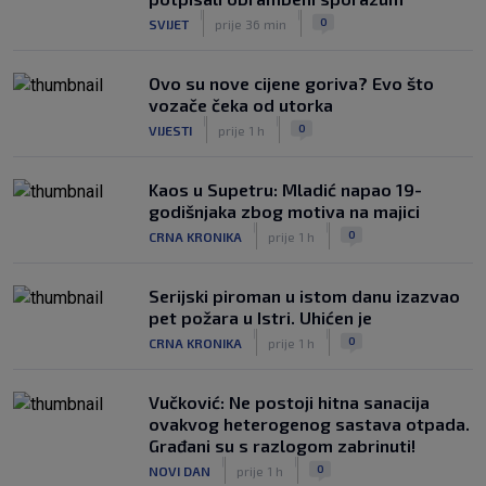
SK
prije 4 h
|
|
0
SVIJET
prije 36 min
Trener Žalgirisa ne odustaje: ‘Vidi se
razlika u kvaliteti, ali pokušat ćemo
iznenaditi na Poljudu’
Ovo su nove cijene goriva? Evo što
|
vozače čeka od utorka
SK
prije 4 h
|
|
0
VIJESTI
prije 1 h
Kaos u Supetru: Mladić napao 19-
godišnjaka zbog motiva na majici
|
|
0
CRNA KRONIKA
prije 1 h
Serijski piroman u istom danu izazvao
pet požara u Istri. Uhićen je
|
|
0
CRNA KRONIKA
prije 1 h
Vučković: Ne postoji hitna sanacija
ovakvog heterogenog sastava otpada.
Građani su s razlogom zabrinuti!
|
|
0
NOVI DAN
prije 1 h