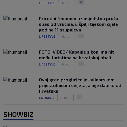
|
|
0
LIFESTYLE
6. kol.
Prirodni fenomen u susjedstvu pruža
spas od vrućina, u špilji tijekom cijele
godine 11 stupnjeva
|
|
1
LIFESTYLE
6. kol.
FOTO, VIDEO/ Kupanje s konjima hit
među turistima na hrvatskoj obali
|
|
1
LIFESTYLE
6. kol.
Ovaj grad proglašen je kulinarskom
prijestolnicom svijeta, a nije daleko od
Hrvatske
|
|
0
COOKING
5. kol.
SHOWBIZ