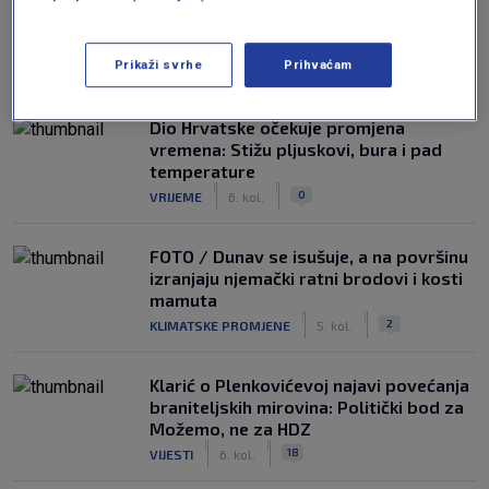
NAJČITANIJE
Prikaži svrhe
Prihvaćam
Dio Hrvatske očekuje promjena
vremena: Stižu pljuskovi, bura i pad
temperature
|
|
0
VRIJEME
6. kol.
FOTO / Dunav se isušuje, a na površinu
izranjaju njemački ratni brodovi i kosti
mamuta
|
|
2
KLIMATSKE PROMJENE
5. kol.
Klarić o Plenkovićevoj najavi povećanja
braniteljskih mirovina: Politički bod za
Možemo, ne za HDZ
|
|
18
VIJESTI
6. kol.