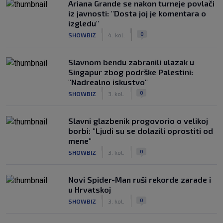
Ariana Grande se nakon turneje povlači
iz javnosti: "Dosta joj je komentara o
izgledu"
|
|
0
SHOWBIZ
4. kol.
Slavnom bendu zabranili ulazak u
Singapur zbog podrške Palestini:
"Nadrealno iskustvo"
|
|
0
SHOWBIZ
3. kol.
Slavni glazbenik progovorio o velikoj
borbi: "Ljudi su se dolazili oprostiti od
mene"
|
|
0
SHOWBIZ
3. kol.
Novi Spider-Man ruši rekorde zarade i
u Hrvatskoj
|
|
0
SHOWBIZ
3. kol.