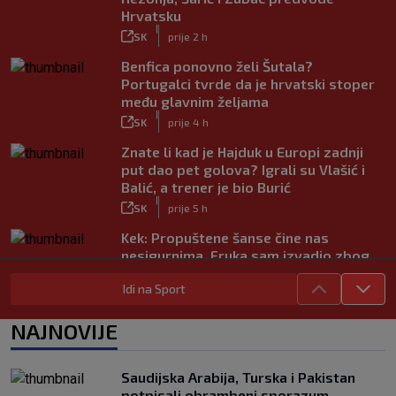
Hrvatsku
|
SK
prije 2 h
Benfica ponovno želi Šutala?
Portugalci tvrde da je hrvatski stoper
među glavnim željama
|
SK
prije 4 h
Znate li kad je Hajduk u Europi zadnji
put dao pet golova? Igrali su Vlašić i
Balić, a trener je bio Burić
|
SK
prije 5 h
Kek: Propuštene šanse čine nas
nesigurnima. Fruka sam izvadio zbog
ozljede, pripremamo se na život bez
Idi na Sport
njega
|
SK
prije 5 h
NAJNOVIJE
Dinamo ostao kratak u senzacionalnom
preokretu, Juventus slavio na
otvaranju Ramljakova turnira
Saudijska Arabija, Turska i Pakistan
|
potpisali obrambeni sporazum