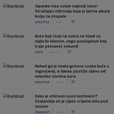
Japanke nisu uvijek najbolji izbor:
Stručnjaci otkrivaju koja je ljetna obuća
bolja za stopala
|
|
0
LIFESTYLE
6. kol.
Auto koji stoji na suncu ne hladi se
najbrže klimom, nego postupkom koji
traje petnaest sekundi
|
|
0
AUTO
prije 5 h
Nekad ga je imala gotovo svaka kuća u
Jugoslaviji, a danas postiže cijenu od
nekoliko stotina eura
|
|
0
LIFESTYLE
5. kol.
Kako je otkriven osmi kontinent?
Zealandija im je cijelo vrijeme bila pod
nosom
|
|
0
ZNANOST
6. kol.