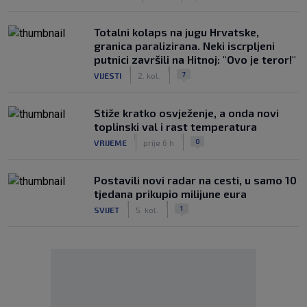
Totalni kolaps na jugu Hrvatske,
granica paralizirana. Neki iscrpljeni
putnici završili na Hitnoj: "Ovo je teror!"
|
|
7
VIJESTI
2. kol.
Stiže kratko osvježenje, a onda novi
toplinski val i rast temperatura
|
|
0
VRIJEME
prije 6 h
Postavili novi radar na cesti, u samo 10
tjedana prikupio milijune eura
|
|
1
SVIJET
5. kol.