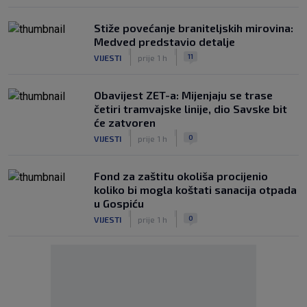
Stiže povećanje braniteljskih mirovina:
Medved predstavio detalje
|
|
11
VIJESTI
prije 1 h
Obavijest ZET-a: Mijenjaju se trase
četiri tramvajske linije, dio Savske bit
će zatvoren
|
|
0
VIJESTI
prije 1 h
Fond za zaštitu okoliša procijenio
koliko bi mogla koštati sanacija otpada
u Gospiću
|
|
0
VIJESTI
prije 1 h