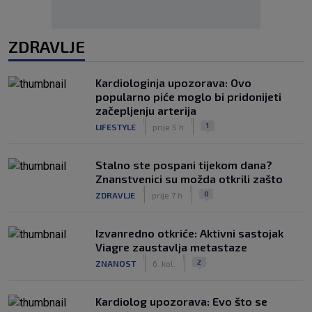
ZDRAVLJE
Kardiologinja upozorava: Ovo
popularno piće moglo bi pridonijeti
začepljenju arterija
|
|
1
LIFESTYLE
prije 5 h
Stalno ste pospani tijekom dana?
Znanstvenici su možda otkrili zašto
|
|
0
ZDRAVLJE
prije 7 h
Izvanredno otkriće: Aktivni sastojak
Viagre zaustavlja metastaze
|
|
2
ZNANOST
6. kol.
Kardiolog upozorava: Evo što se