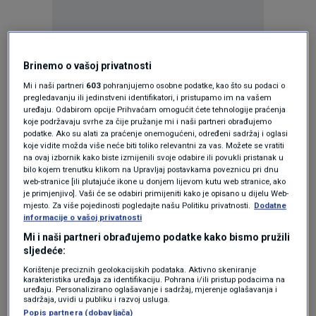
Brinemo o vašoj privatnosti
Oglas
Mi i naši partneri
603
pohranjujemo osobne podatke, kao što su podaci o
pregledavanju ili jedinstveni identifikatori, i pristupamo im na vašem
uređaju. Odabirom opcije Prihvaćam omogućit ćete tehnologije praćenja
koje podržavaju svrhe za čije pružanje mi i naši partneri obrađujemo
podatke. Ako su alati za praćenje onemogućeni, određeni sadržaj i oglasi
koje vidite možda više neće biti toliko relevantni za vas. Možete se vratiti
na ovaj izbornik kako biste izmijenili svoje odabire ili povukli pristanak u
bilo kojem trenutku klikom na Upravljaj postavkama poveznicu pri dnu
web-stranice [ili plutajuće ikone u donjem lijevom kutu web stranice, ako
je primjenjivo]. Vaši će se odabiri primijeniti kako je opisano u dijelu Web-
mjesto. Za više pojedinosti pogledajte našu Politiku privatnosti.
Dodatne
informacije o vašoj privatnosti
Mi i naši partneri obrađujemo podatke kako bismo pružili
Oglas
sljedeće:
Korištenje preciznih geolokacijskih podataka. Aktivno skeniranje
karakteristika uređaja za identifikaciju. Pohrana i/ili pristup podacima na
uređaju. Personalizirano oglašavanje i sadržaj, mjerenje oglašavanja i
sadržaja, uvidi u publiku i razvoj usluga.
Popis partnera (dobavljača)