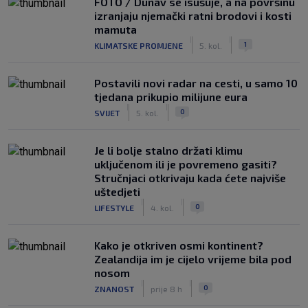
FOTO / Dunav se isušuje, a na površinu
izranjaju njemački ratni brodovi i kosti
mamuta
|
|
1
KLIMATSKE PROMJENE
5. kol.
Postavili novi radar na cesti, u samo 10
tjedana prikupio milijune eura
|
|
0
SVIJET
5. kol.
Je li bolje stalno držati klimu
uključenom ili je povremeno gasiti?
Stručnjaci otkrivaju kada ćete najviše
uštedjeti
|
|
0
LIFESTYLE
4. kol.
Kako je otkriven osmi kontinent?
Zealandija im je cijelo vrijeme bila pod
nosom
|
|
0
ZNANOST
prije 8 h