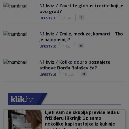
N1 kviz / Zavrtite globus i recite koji je
ovo grad?
|
|
0
LIFESTYLE
2. lip.
N1 kviz / Zmije, meduze, komarci... Tko
je najopasniji?
|
|
0
LIFESTYLE
1. lip.
N1 kviz / Koliko dobro poznajete
stihove Đorđa Balaševića?
|
|
11
LIFESTYLE
18. svi.
Ljeti vam se skuplja previše leda u
frižideru i škrinji: Uz samo
nekoliko kapi sastojka iz kuhinje