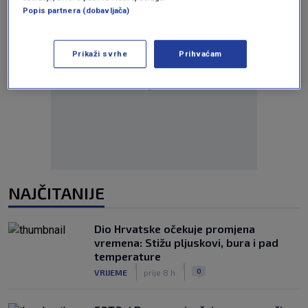
Popis partnera (dobavljača)
Prikaži svrhe
Prihvaćam
Oglas
NAJČITANIJE
Dio Hrvatske očekuje promjena
vremena: Stižu pljuskovi, bura i pad
temperature
|
|
0
VRIJEME
prije 8 h