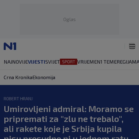
Oglas
NAJNOVIJE
VIJESTI
SVIJET
VRIJEME
N1 TEME
REGIJA
MA
Crna Kronika
Ekonomija
ROBERT HRANJ
Umirovljeni admiral: Moramo se
pripremati za "zlu ne trebalo",
ali rakete koje je Srbija kupila
nisu presudne ni u jednom ratu