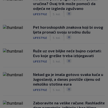
vrućina? Ovaj trik može pomoći da
odjeća ne izgleda zgužvano
|
|
0
LIFESTYLE
5. kol.
Pet horoskopskih znakova koji bi ovog
ljeta pronaći svoju srodnu dušu
|
|
0
LIFESTYLE
5. kol.
Ruže uz ove biljke neće bujno cvjetati:
Evo koje greške treba izbjegavati
|
|
0
LIFESTYLE
5. kol.
Nekad ga je imala gotovo svaka kuća u
Jugoslaviji, a danas postiže cijenu od
nekoliko stotina eura
|
|
0
LIFESTYLE
5. kol.
Zaboravite na velike račune: Rashladite
dom pametnije, jeftinije i bez klime