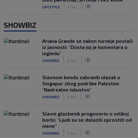
|
|
0
LIFESTYLE
5. kol.
SHOWBIZ
Ariana Grande se nakon turneje povlači
iz javnosti: "Dosta joj je komentara o
izgledu"
|
|
0
SHOWBIZ
4. kol.
Slavnom bendu zabranili ulazak u
Singapur zbog podrške Palestini:
"Nadrealno iskustvo"
|
|
0
SHOWBIZ
3. kol.
Slavni glazbenik progovorio o velikoj
borbi: "Ljudi su se dolazili oprostiti od
mene"
|
|
0
SHOWBIZ
3. kol.