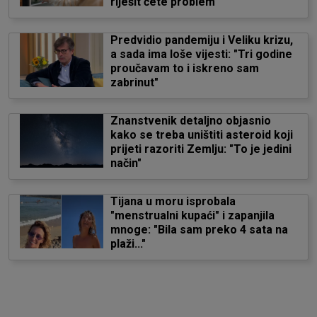
riješit ćete problem
Predvidio pandemiju i Veliku krizu,
a sada ima loše vijesti: "Tri godine
proučavam to i iskreno sam
zabrinut"
Znanstvenik detaljno objasnio
kako se treba uništiti asteroid koji
prijeti razoriti Zemlju: "To je jedini
način"
Tijana u moru isprobala
"menstrualni kupaći" i zapanjila
mnoge: "Bila sam preko 4 sata na
plaži..."