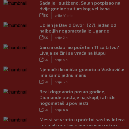
Sada je i službeno: Salah potpisao na
dvije godine za turskog velikana
|
SK
prije 41 min
Ubijen je David Owori (27), jedan od
najboljih nogometaša iz Ugande
|
SK
prije 2 h
Garcia odabrao početnih 11 za Litvu?
Livaja se čini se vraća na klupu
|
SK
prije 6 h
Njemački kroničar govorio o Vuškoviću:
Ima samo jednu manu
|
SK
prije 5 h
Real dogovorio posao godine,
Diomande postaje najskuplji afrički
nogometaš u povijesti
|
SK
prije 4 h
Messi se vratio u početni sastav Intera
i odmah postavio impresivan rekord