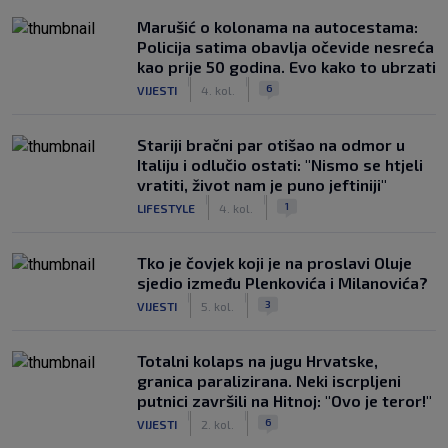
Marušić o kolonama na autocestama:
Policija satima obavlja očevide nesreća
kao prije 50 godina. Evo kako to ubrzati
|
|
6
VIJESTI
4. kol.
Stariji bračni par otišao na odmor u
Italiju i odlučio ostati: "Nismo se htjeli
vratiti, život nam je puno jeftiniji"
|
|
1
LIFESTYLE
4. kol.
Tko je čovjek koji je na proslavi Oluje
sjedio između Plenkovića i Milanovića?
|
|
3
VIJESTI
5. kol.
Totalni kolaps na jugu Hrvatske,
granica paralizirana. Neki iscrpljeni
putnici završili na Hitnoj: "Ovo je teror!"
|
|
6
VIJESTI
2. kol.