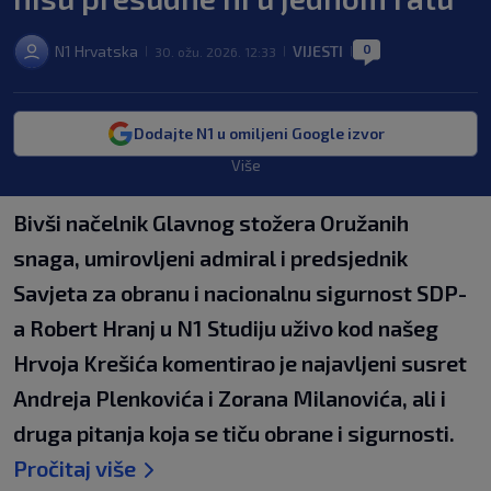
0
N1 Hrvatska
VIJESTI
30. ožu. 2026. 12:33
|
|
|
Dodajte N1 u omiljeni Google izvor
Više
Bivši načelnik Glavnog stožera Oružanih
snaga, umirovljeni admiral i predsjednik
Savjeta za obranu i nacionalnu sigurnost SDP-
a Robert Hranj u N1 Studiju uživo kod našeg
Hrvoja Krešića komentirao je najavljeni susret
Andreja Plenkovića i Zorana Milanovića, ali i
druga pitanja koja se tiču obrane i sigurnosti.
Pročitaj više