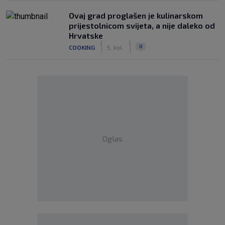
Ovaj grad proglašen je kulinarskom
prijestolnicom svijeta, a nije daleko od
Hrvatske
|
|
0
COOKING
5. kol.
Oglas