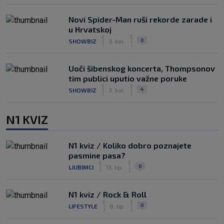
Novi Spider-Man ruši rekorde zarade i
u Hrvatskoj
|
|
0
SHOWBIZ
3. kol.
Uoči šibenskog koncerta, Thompsonov
tim publici uputio važne poruke
|
|
4
SHOWBIZ
3. kol.
N1 KVIZ
N1 kviz / Koliko dobro poznajete
pasmine pasa?
|
|
0
LJUBIMCI
13. lip.
N1 kviz / Rock & Roll
|
|
0
LIFESTYLE
8. lip.