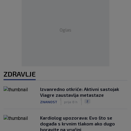
Oglas
ZDRAVLJE
Izvanredno otkriće: Aktivni sastojak
Viagre zaustavlja metastaze
|
|
2
ZNANOST
prije 8 h
Kardiolog upozorava: Evo što se
događa s krvnim tlakom ako dugo
boravite na vrućini