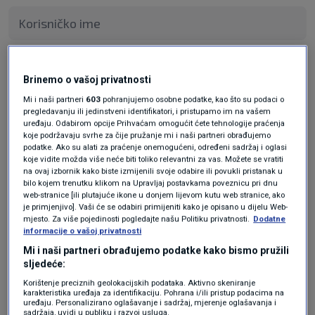
Pošalji
Brinemo o vašoj privatnosti
Mi i naši partneri
603
pohranjujemo osobne podatke, kao što su podaci o
pregledavanju ili jedinstveni identifikatori, i pristupamo im na vašem
uređaju. Odabirom opcije Prihvaćam omogućit ćete tehnologije praćenja
koje podržavaju svrhe za čije pružanje mi i naši partneri obrađujemo
podatke. Ako su alati za praćenje onemogućeni, određeni sadržaj i oglasi
koje vidite možda više neće biti toliko relevantni za vas. Možete se vratiti
na ovaj izbornik kako biste izmijenili svoje odabire ili povukli pristanak u
bilo kojem trenutku klikom na Upravljaj postavkama poveznicu pri dnu
web-stranice [ili plutajuće ikone u donjem lijevom kutu web stranice, ako
je primjenjivo]. Vaši će se odabiri primijeniti kako je opisano u dijelu Web-
mjesto. Za više pojedinosti pogledajte našu Politiku privatnosti.
Dodatne
Oglas
informacije o vašoj privatnosti
Mi i naši partneri obrađujemo podatke kako bismo pružili
sljedeće:
Korištenje preciznih geolokacijskih podataka. Aktivno skeniranje
karakteristika uređaja za identifikaciju. Pohrana i/ili pristup podacima na
uređaju. Personalizirano oglašavanje i sadržaj, mjerenje oglašavanja i
sadržaja, uvidi u publiku i razvoj usluga.