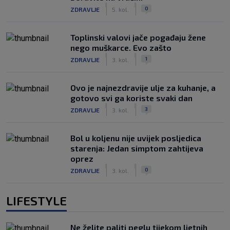
|
|
0
ZDRAVLJE
5. kol.
Toplinski valovi jače pogađaju žene
nego muškarce. Evo zašto
|
|
1
ZDRAVLJE
3. kol.
Ovo je najnezdravije ulje za kuhanje, a
gotovo svi ga koriste svaki dan
|
|
3
ZDRAVLJE
3. kol.
Bol u koljenu nije uvijek posljedica
starenja: Jedan simptom zahtijeva
oprez
|
|
0
ZDRAVLJE
3. kol.
LIFESTYLE
Ne želite paliti peglu tijekom ljetnih