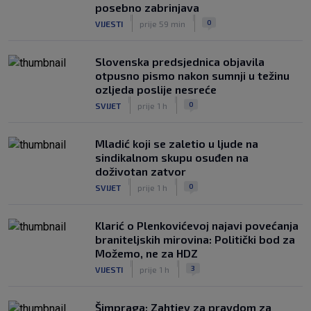
posebno zabrinjava
|
|
0
VIJESTI
prije 59 min
Slovenska predsjednica objavila
otpusno pismo nakon sumnji u težinu
ozljeda poslije nesreće
|
|
0
SVIJET
prije 1 h
Mladić koji se zaletio u ljude na
sindikalnom skupu osuđen na
doživotan zatvor
|
|
0
SVIJET
prije 1 h
Klarić o Plenkovićevoj najavi povećanja
braniteljskih mirovina: Politički bod za
Možemo, ne za HDZ
|
|
3
VIJESTI
prije 1 h
Šimpraga: Zahtjev za pravdom za