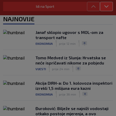
|
SK
prije 7 h
Idi na Sport
Novo Dinamovo pojačanje ubrzo
potpisuje, prvo će igrati u Lekinoj
NAJNOVIJE
momčadi?
|
SK
prije 3 h
Janaf sklopio ugovor s MOL-om za
transport nafte
|
|
0
EKONOMIJA
prije 12 min
Tomo Medved iz Slunja: Hrvatska se
neće ispričavati nikome za pobjedu
|
|
0
VIJESTI
prije 24 min
Akcija DIRH-a: Do 1. kolovoza inspektori
izrekli 1,5 milijuna eura kazni
|
|
0
EKONOMIJA
prije 36 min
Đuroković: Bilježe se najniži vodostaji
otkako postoje mjerenja, a ovo