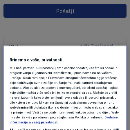
Pošalji
prije 3 mjeseci
Miško
Brinemo o vašoj privatnosti
Jadni smo mi i naši zakoni kas za jedan prekršaj
Mi i naši partneri
603
pohranjujemo osobne podatke, kao što su podaci o
ili krivično djelo od deset sudaca ili odvjetnika
pregledavanju ili jedinstveni identifikatori, i pristupamo im na vašem
svatko može donositi svoj sud ili presudu pa ko
uređaju. Odabirom opcije Prihvaćam omogućit ćete tehnologije praćenja
koje podržavaju svrhe za čije pružanje mi i naši partneri obrađujemo
bolje podplati suca ili odvjernika dobije blažu
podatke. Ako su alati za praćenje onemogućeni, određeni sadržaj i oglasi
kaznu zašto nije točno prop8sana kazna za
koje vidite možda više neće biti toliko relevantni za vas. Možete se vratiti
svaki prekršaj i bilo koje kezneno krivično djelo a
na ovaj izbornik kako biste izmijenili svoje odabire ili povukli pristanak u
bilo kojem trenutku klikom na Upravljaj postavkama poveznicu pri dnu
ne parničenje i pusto vječanje vještva razno
web-stranice [ili plutajuće ikone u donjem lijevom kutu web stranice, ako
raznih doktora i stručnjaka te pusta humanost
je primjenjivo]. Vaši će se odabiri primijeniti kako je opisano u dijelu Web-
mjesto. Za više pojedinosti pogledajte našu Politiku privatnosti.
Dodatne
dali zločinci pogotovo recidivisti lopovi
informacije o vašoj privatnosti
kriminalci itd razmisljaju o humanosti i