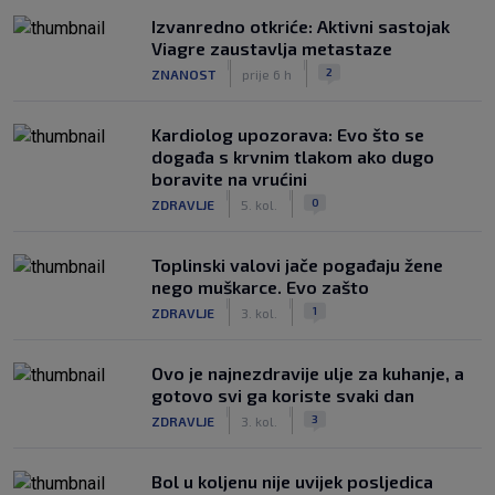
Izvanredno otkriće: Aktivni sastojak
Viagre zaustavlja metastaze
|
|
2
ZNANOST
prije 6 h
Kardiolog upozorava: Evo što se
događa s krvnim tlakom ako dugo
boravite na vrućini
|
|
0
ZDRAVLJE
5. kol.
Toplinski valovi jače pogađaju žene
nego muškarce. Evo zašto
|
|
1
ZDRAVLJE
3. kol.
Ovo je najnezdravije ulje za kuhanje, a
gotovo svi ga koriste svaki dan
|
|
3
ZDRAVLJE
3. kol.
Bol u koljenu nije uvijek posljedica