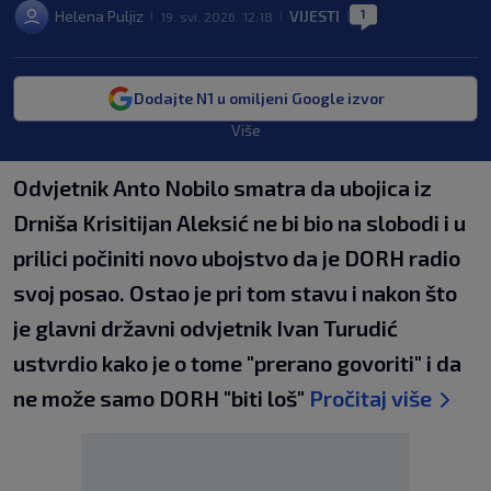
1
Helena Puljiz
VIJESTI
19. svi. 2026. 12:18
|
|
|
Dodajte N1 u omiljeni Google izvor
Više
Odvjetnik Anto Nobilo smatra da ubojica iz
Drniša Krisitijan Aleksić ne bi bio na slobodi i u
prilici počiniti novo ubojstvo da je DORH radio
svoj posao. Ostao je pri tom stavu i nakon što
je glavni državni odvjetnik Ivan Turudić
ustvrdio kako je o tome "prerano govoriti" i da
ne može samo DORH "biti loš"
Pročitaj više