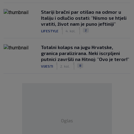
Stariji bračni par otišao na odmor u
Italiju i odlučio ostati: "Nismo se htjeli
vratiti, život nam je puno jeftiniji"
|
|
2
LIFESTYLE
4. kol.
Totalni kolaps na jugu Hrvatske,
granica paralizirana. Neki iscrpljeni
putnici završili na Hitnoj: "Ovo je teror!"
|
|
8
VIJESTI
2. kol.
Oglas