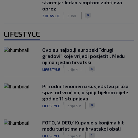
starenja: Jedan simptom zahtijeva
oprez
|
|
0
ZDRAVLJE
3. kol.
LIFESTYLE
Ovo su najbolji europski "drugi
gradovi" koje vrijedi posjetiti. Među
njima i jedan hrvatski
|
|
0
LIFESTYLE
prije 4 h
Prirodni fenomen u susjedstvu pruža
spas od vrućina, u špilji tijekom cijele
godine 11 stupnjeva
|
|
0
LIFESTYLE
prije 5 h
FOTO, VIDEO/ Kupanje s konjima hit
među turistima na hrvatskoj obali
|
|
1
LIFESTYLE
prije 5 h