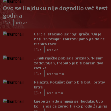
Ovo se Hajduku nije dogodilo već šest
godina
|
SK
prije 2 h
Garcia istaknuo jednog igrača: ‘On je
baš “životinja”, zaustavljamo ga da ne
trenira tako’
|
SK
prije 2 h
Junak riječke pobjede priznao: ‘Nisam
zadovoljan, trebalo je biti barem dva
razlike’
|
SK
prije 48 min.
Pajaziti: Pokušat ćemo biti bolji protiv
Istre
|
SK
prije 31 min.
Lijepa zarada smiješi se Hajduku: Evo
koji iznos će zaraditi ako prođu Žalgiris
|