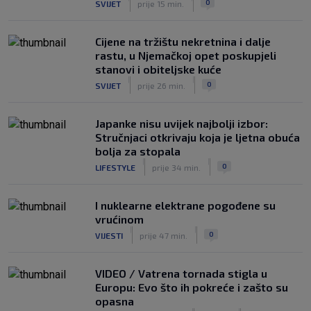
0
SVIJET
prije 15 min.
Cijene na tržištu nekretnina i dalje
rastu, u Njemačkoj opet poskupjeli
stanovi i obiteljske kuće
|
|
0
SVIJET
prije 26 min.
Japanke nisu uvijek najbolji izbor:
Stručnjaci otkrivaju koja je ljetna obuća
bolja za stopala
|
|
0
LIFESTYLE
prije 34 min.
I nuklearne elektrane pogođene su
vrućinom
|
|
0
VIJESTI
prije 47 min.
VIDEO / Vatrena tornada stigla u
Europu: Evo što ih pokreće i zašto su
opasna