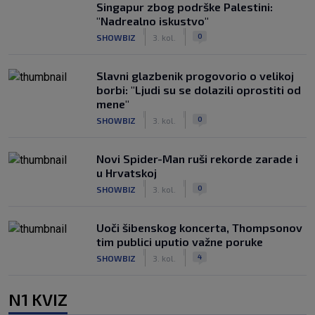
Singapur zbog podrške Palestini:
"Nadrealno iskustvo"
|
|
0
SHOWBIZ
3. kol.
Slavni glazbenik progovorio o velikoj
borbi: "Ljudi su se dolazili oprostiti od
mene"
|
|
0
SHOWBIZ
3. kol.
Novi Spider-Man ruši rekorde zarade i
u Hrvatskoj
|
|
0
SHOWBIZ
3. kol.
Uoči šibenskog koncerta, Thompsonov
tim publici uputio važne poruke
|
|
4
SHOWBIZ
3. kol.
N1 KVIZ