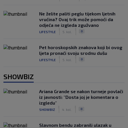
Ne želite paliti peglu tijekom ljetnih
vrućina? Ovaj trik može pomoći da
odjeća ne izgleda zgužvano
|
|
0
LIFESTYLE
5. kol.
Pet horoskopskih znakova koji bi ovog
ljeta pronaći svoju srodnu dušu
|
|
0
LIFESTYLE
5. kol.
SHOWBIZ
Ariana Grande se nakon turneje povlači
iz javnosti: "Dosta joj je komentara o
izgledu"
|
|
0
SHOWBIZ
4. kol.
Slavnom bendu zabranili ulazak u