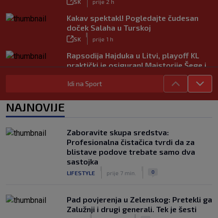
SK
prije 2 h
Kakav spektakl! Pogledajte čudesan
doček Salaha u Turskoj
|
SK
prije 1 h
Rapsodija Hajduka u Litvi, playoff KL
praktički je osiguran! Majstorije Šege i
Pajazitija
Idi na Sport
|
SK
prije 6 h
Neočekivani problemi za Dinamo:
NAJNOVIJE
Mišićeva zamjena zapela u Beogradu
|
SK
prije 1 h
Zaboravite skupa sredstva:
Rijeka u Finsku nosi minimalnu
Profesionalna čistačica tvrdi da za
prednost, bivši vratar Dinama spriječio
blistave podove trebate samo dva
veću razliku
sastojka
|
|
|
SK
prije 2 h
0
LIFESTYLE
prije 7 min.
Pad povjerenja u Zelenskog: Pretekli ga
Zalužnji i drugi generali. Tek je šesti
|
|