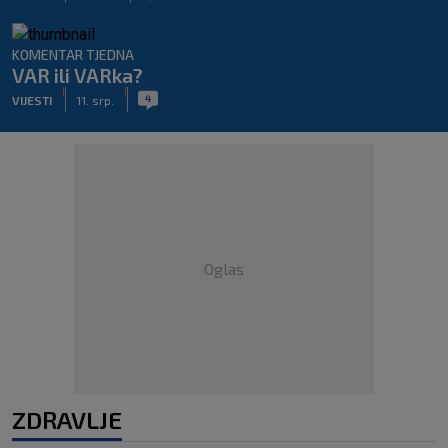
KOMENTAR TJEDNA
VAR ili VARka?
|
|
4
VIJESTI
11. srp.
Oglas
ZDRAVLJE