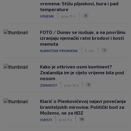
vremena: Stižu pljuskovi, bura i pad
temperature
|
|
0
VRIJEME
prije 15 h
FOTO / Dunav se isušuje, a na površinu
izranjaju njemački ratni brodovi i kosti
mamuta
|
|
1
KLIMATSKE PROMJENE
5. kol.
Kako je otkriven osmi kontinent?
Zealandija im je cijelo vrijeme bila pod
nosom
|
|
0
ZNANOST
prije 16 h
Klarić o Plenkovićevoj najavi povećanja
braniteljskih mirovina: Politički bod za
Možemo, ne za HDZ
|
|
16
VIJESTI
prije 9 h