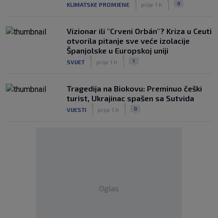
|
|
0
KLIMATSKE PROMJENE
prije 1 h
Vizionar ili "Crveni Orbán"? Kriza u Ceuti
otvorila pitanje sve veće izolacije
Španjolske u Europskoj uniji
|
|
1
SVIJET
prije 1 h
Tragedija na Biokovu: Preminuo češki
turist, Ukrajinac spašen sa Sutvida
|
|
0
VIJESTI
prije 1 h
Oglas