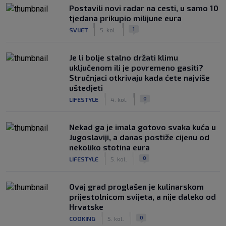
Postavili novi radar na cesti, u samo 10
tjedana prikupio milijune eura
|
|
1
SVIJET
5. kol.
Je li bolje stalno držati klimu
uključenom ili je povremeno gasiti?
Stručnjaci otkrivaju kada ćete najviše
uštedjeti
|
|
0
LIFESTYLE
4. kol.
Nekad ga je imala gotovo svaka kuća u
Jugoslaviji, a danas postiže cijenu od
nekoliko stotina eura
|
|
0
LIFESTYLE
5. kol.
Ovaj grad proglašen je kulinarskom
prijestolnicom svijeta, a nije daleko od
Hrvatske
|
|
0
COOKING
5. kol.