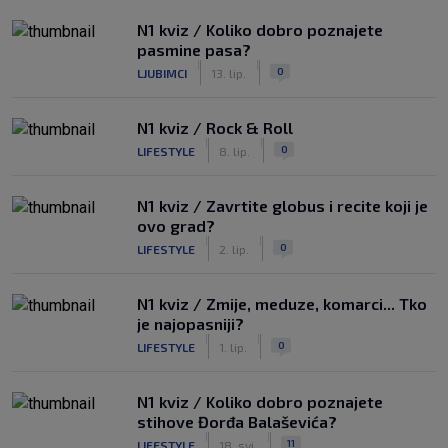
N1 kviz / Koliko dobro poznajete
pasmine pasa?
|
|
0
LJUBIMCI
13. lip.
N1 kviz / Rock & Roll
|
|
0
LIFESTYLE
8. lip.
N1 kviz / Zavrtite globus i recite koji je
ovo grad?
|
|
0
LIFESTYLE
2. lip.
N1 kviz / Zmije, meduze, komarci... Tko
je najopasniji?
|
|
0
LIFESTYLE
1. lip.
N1 kviz / Koliko dobro poznajete
stihove Đorđa Balaševića?
|
|
11
LIFESTYLE
18. svi.