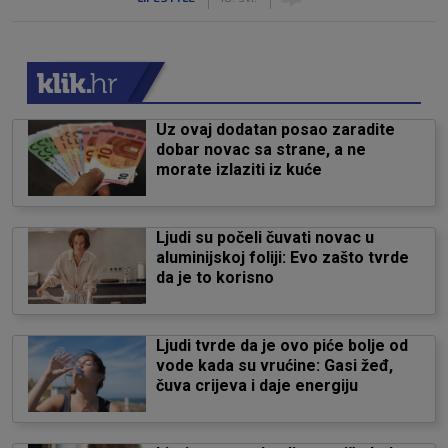
Uz ovaj dodatan posao zaradite
dobar novac sa strane, a ne
morate izlaziti iz kuće
Ljudi su počeli čuvati novac u
aluminijskoj foliji: Evo zašto tvrde
da je to korisno
Ljudi tvrde da je ovo piće bolje od
vode kada su vrućine: Gasi žeđ,
čuva crijeva i daje energiju