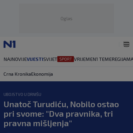
Oglas
NAJNOVIJE
VIJESTI
SVIJET
VRIJEME
N1 TEME
REGIJA
MA
Crna Kronika
Ekonomija
UBOJSTVO U DRNIŠU
Unatoč Turudiću, Nobilo ostao
pri svome: "Dva pravnika, tri
pravna mišljenja"