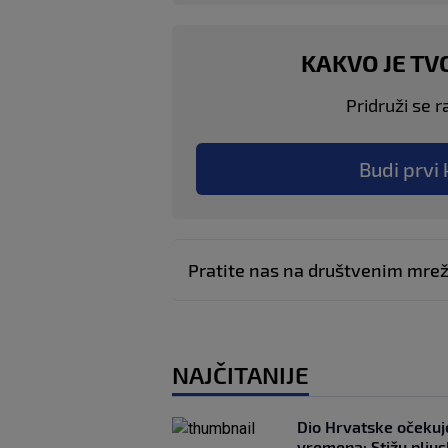
KAKVO JE TV
Pridruži se r
Budi prvi 
Pratite nas na društvenim mr
NAJČITANIJE
Dio Hrvatske očeku
vremena: Stižu pljusk