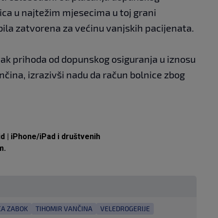
nica u najtežim mjesecima u toj grani
bila zatvorena za većinu vanjskih pacijenata.
jak prihoda od dopunskog osiguranja u iznosu
ančina, izrazivši nadu da račun bolnice zbog
id
|
iPhone/iPad
i društvenih
m.
CA ZABOK
TIHOMIR VANČINA
VELEDROGERIJE