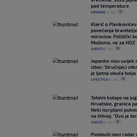
pad temperature
0
VRIJEME
6. kol.
|
|
Klarić o Plenkovićev
povećanja braniteljs
mirovina: Politički b
Možemo, ne za HDZ
18
VIJESTI
6. kol.
|
|
Japanke nisu uvijek n
izbor: Stručnjaci otk
je ljetna obuća bolja
0
LIFESTYLE
6. kol.
|
|
Totalni kolaps na ju
Hrvatske, granica pa
Neki iscrpljeni putnic
na Hitnoj: "Ovo je ter
8
VIJESTI
2. kol.
|
|
Postavili novi radar 