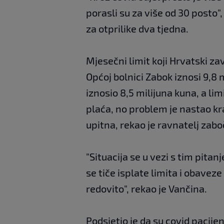
porasli su za više od 30 posto",
za otprilike dva tjedna.
Mjesečni limit koji Hrvatski z
Općoj bolnici Zabok iznosi 9,8 m
iznosio 8,5 milijuna kuna, a li
plaća, no problem je nastao kr
upitna, rekao je ravnatelj zabo
"Situacija se u vezi s tim pita
se tiče isplate limita i obave
redovito", rekao je Vančina.
Podsjetio je da su covid pacij