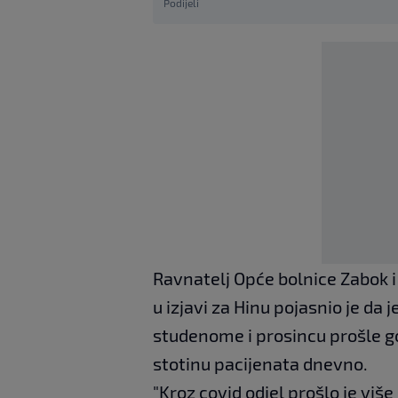
Podijeli
Ravnatelj Opće bolnice Zabok i
u izjavi za Hinu pojasnio je da 
studenome i prosincu prošle god
stotinu pacijenata dnevno.
"Kroz covid odjel prošlo je viš