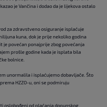
 kazao je Vančina i dodao da je lijekova ostalo
avod za zdravstveno osiguranje isplaćuje
ilijuna kuna, dok je prije nekoliko godina
mit je povećan ponajprije zbog povećanja
ajem prošle godine kada je isplata bila
čke bolnice.
njem unormalila i isplaćujemo dobavljače. Što
ze prema HZZO-u, oni se podmiruju
enti oslobođeni od plaćanja dopunskog