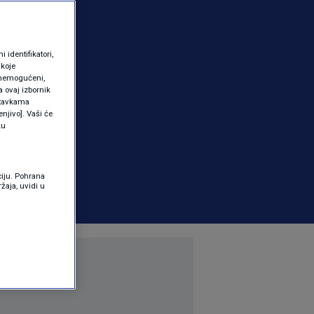
identifikatori,
 koje
 onemogućeni,
a ovaj izbornik
ostavkama
njivo]. Vaši će
ku
ciju. Pohrana
žaja, uvidi u