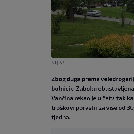
N1
|
N1
Zbog duga prema veledrogerija
bolnici u Zaboku obustavljena 
Vančina rekao je u četvrtak ka
troškovi porasli i za više od 3
tjedna.