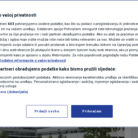
obustavile isporuku
MAGAZIN
N1 KOMENTAR
 vašoj privatnosti
i u Zaboku
rtneri
603
pohranjujemo osobne podatke, kao što su podaci o pregledavanju ili jedinstveni 
KOLUMNE
o im na vašem uređaju. Odabirom opcije Prihvaćam omogućit ćete tehnologije praćenja
vrhe za čije pružanje mi i naši partneri obrađujemo podatke. Ako su alati za praćenje
0
IJESTI
komentara
|
žaj i oglasi koje vidite možda više neće biti toliko relevantni za vas. Možete se vratiti n
N1(DIS)INFO
zmijenili svoje odabire ili povukli pristanak u bilo kojem trenutku klikom na Upravljaj p
i dnu web-stranice [ili plutajuće ikone u donjem lijevom kutu web stranice, ako je primje
KLIMATSKE PROMJENE
rimijeniti kako je opisano u dijelu Web-mjesto. Za više pojedinosti pogledajte našu Politi
Dodatne informacije o vašoj privatnosti
Više
FOTO
 partneri obrađujemo podatke kako bismo pružili sljedeće:
reciznih geolokacijskih podataka. Aktivno skeniranje karakteristika uređaja za identifika
p podacima na uređaju. Personalizirano oglašavanje i sadržaj, mjerenje oglašavanja i sadr
VIDEO
zvoj usluga.
era (dobavljača)
Prikaži svrhe
Prihvaćam