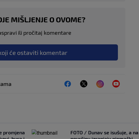
OJE MIŠLJENJE O OVOME?
aspravi ili pročitaj komentare
koji će ostaviti komentar
ežama
je promjena
FOTO / Dunav se isušuje, a na
ovi, bura i
površinu izranjaju njemački