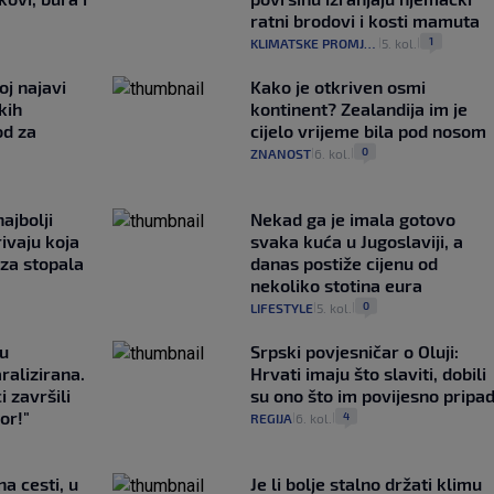
ratni brodovi i kosti mamuta
1
KLIMATSKE PROMJENE
5. kol.
|
|
oj najavi
Kako je otkriven osmi
kih
kontinent? Zealandija im je
od za
cijelo vrijeme bila pod nosom
0
ZNANOST
6. kol.
|
|
ajbolji
Nekad ga je imala gotovo
rivaju koja
svaka kuća u Jugoslaviji, a
 za stopala
danas postiže cijenu od
nekoliko stotina eura
0
LIFESTYLE
5. kol.
|
|
gu
Srpski povjesničar o Oluji:
ralizirana.
Hrvati imaju što slaviti, dobili
i završili
su ono što im povijesno pripa
or!"
4
REGIJA
6. kol.
|
|
na cesti, u
Je li bolje stalno držati klimu