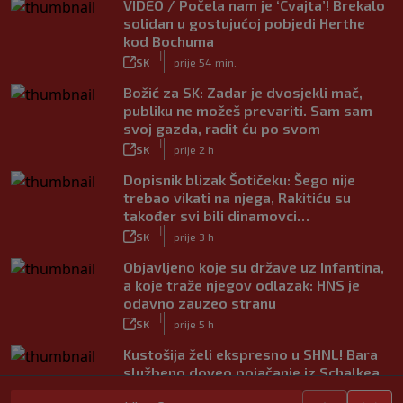
VIDEO / Počela nam je ‘Cvajta’! Brekalo
solidan u gostujućoj pobjedi Herthe
kod Bochuma
|
SK
prije 54 min.
Božić za SK: Zadar je dvosjekli mač,
publiku ne možeš prevariti. Sam sam
svoj gazda, radit ću po svom
|
SK
prije 2 h
Dopisnik blizak Šotičeku: Šego nije
trebao vikati na njega, Rakitiću su
također svi bili dinamovci…
|
SK
prije 3 h
Objavljeno koje su države uz Infantina,
a koje traže njegov odlazak: HNS je
odavno zauzeo stranu
|
SK
prije 5 h
Kustošija želi ekspresno u SHNL! Bara
službeno doveo pojačanje iz Schalkea
|
SK
prije 4 h