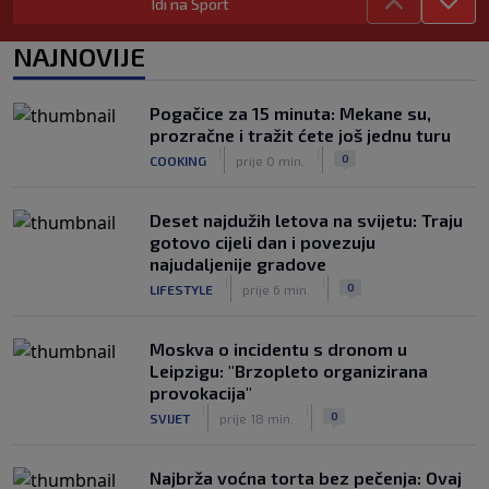
Idi na Sport
Tomiyasu se vraća u Premier ligu,
postat će suigrač bivšeg Vatrenog
NAJNOVIJE
|
SK
prije 3 h
Veliko priznanje za hrvatskog
Pogačice za 15 minuta: Mekane su,
stručnjaka: Jurica Žuža novi je pomoćni
prozračne i tražit ćete još jednu turu
trener Barcelone
|
|
0
COOKING
prije 0 min.
|
SK
prije 2 h
Deset najdužih letova na svijetu: Traju
gotovo cijeli dan i povezuju
najudaljenije gradove
|
|
0
LIFESTYLE
prije 6 min.
Moskva o incidentu s dronom u
Leipzigu: "Brzopleto organizirana
provokacija"
|
|
0
SVIJET
prije 18 min.
Najbrža voćna torta bez pečenja: Ovaj