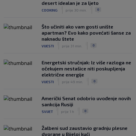
desert idealan je za ljeto
|
|
0
COOKING
prije 30 min.
Što učiniti ako vam gosti unište
apartman? Evo kako povećati šanse za
naknadu štete
|
|
0
VIJESTI
prije 31 min.
Energetski stručnjak: Iz više razloga ne
očekujem nestašice niti poskupljenja
električne energije
|
|
0
VIJESTI
prije 49 min.
Američki Senat odobrio uvođenje novih
sankcija Rusiji
|
|
0
SVIJET
prije 1 h
Žalbeni sud zaustavio gradnju plesne
dvorane u Bijeloj kući