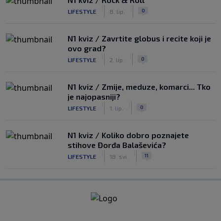
|
|
0
LIFESTYLE
8. lip.
N1 kviz / Zavrtite globus i recite koji je
ovo grad?
|
|
0
LIFESTYLE
2. lip.
N1 kviz / Zmije, meduze, komarci... Tko
je najopasniji?
|
|
0
LIFESTYLE
1. lip.
N1 kviz / Koliko dobro poznajete
stihove Đorđa Balaševića?
|
|
11
LIFESTYLE
18. svi.