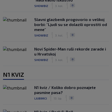
|
|
0
SHOWBIZ
3. kol.
Slavni glazbenik progovorio o velikoj
borbi: "Ljudi su se dolazili oprostiti od
mene"
|
|
0
SHOWBIZ
3. kol.
Novi Spider-Man ruši rekorde zarade i
u Hrvatskoj
|
|
0
SHOWBIZ
3. kol.
N1 KVIZ
N1 kviz / Koliko dobro poznajete
pasmine pasa?
|
|
0
LJUBIMCI
13. lip.
N1 kviz / Rock & Roll