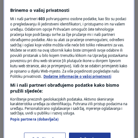
Pošalji
Brinemo o vašoj privatnosti
Mi i naši partneri
603
pohranjujemo osobne podatke, kao što su podaci
o pregledavanju ili jedinstveni identifikatori, i pristupamo im na vašem
uređaju. Odabirom opcije Prihvaćam omogućit ćete tehnologije
praćenja koje podržavaju svrhe za čije pružanje mi i naši partneri
obrađujemo podatke. Ako su alati za praćenje onemogućeni, određeni
sadržaj i oglasi koje vidite možda više neće biti toliko relevantni za vas.
Možete se vratiti na ovaj izbornik kako biste izmijenili svoje odabire ili
povukli pristanak u bilo kojem trenutku klikom na Upravljaj postavkama
poveznicu pri dnu web-stranice [ili plutajuće ikone u donjem lijevom
kutu web stranice, ako je primjenjivo]. Vaši će se odabiri primijeniti kako
Oglas
je opisano u dijelu Web-mjesto. Za više pojedinosti pogledajte našu
Politiku privatnosti.
Dodatne informacije o vašoj privatnosti
Mi i naši partneri obrađujemo podatke kako bismo
pružili sljedeće:
Korištenje preciznih geolokacijskih podataka. Aktivno skeniranje
karakteristika uređaja za identifikaciju. Pohrana i/ili pristup podacima na
uređaju. Personalizirano oglašavanje i sadržaj, mjerenje oglašavanja i
sadržaja, uvidi u publiku i razvoj usluga.
Popis partnera (dobavljača)