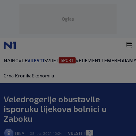
Oglas
NAJNOVIJE
VIJESTI
SVIJET
VRIJEME
N1 TEME
REGIJA
MA
Crna Kronika
Ekonomija
Veledrogerije obustavile
isporuku lijekova bolnici u
Zaboku
0
HINA
VIJESTI
|
08. tra. 2021. 10:24
|
|