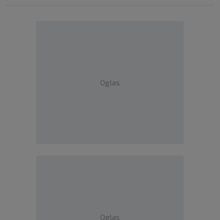
Oglas
Oglas