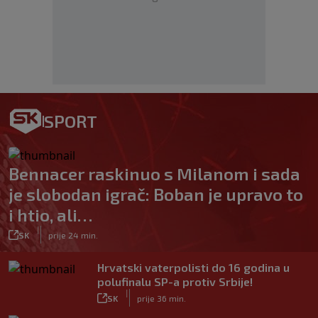
SPORT
Bennacer raskinuo s Milanom i sada
je slobodan igrač: Boban je upravo to
i htio, ali…
|
SK
prije 24 min.
Hrvatski vaterpolisti do 16 godina u
polufinalu SP-a protiv Srbije!
|
SK
prije 36 min.