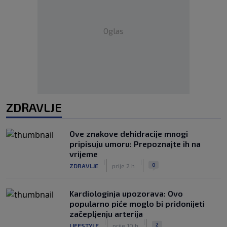
Oglas
ZDRAVLJE
Ove znakove dehidracije mnogi
pripisuju umoru: Prepoznajte ih na
vrijeme
|
|
0
ZDRAVLJE
prije 2 h
Kardiologinja upozorava: Ovo
popularno piće moglo bi pridonijeti
začepljenju arterija
|
|
2
LIFESTYLE
prije 10 h