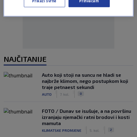
Prikaži svrhe
Prihvaćam
Oglas
NAJČITANIJE
Auto koji stoji na suncu ne hladi se
najbrže klimom, nego postupkom koji
traje petnaest sekundi
|
|
0
AUTO
7. kol.
FOTO / Dunav se isušuje, a na površinu
izranjaju njemački ratni brodovi i kosti
mamuta
|
|
2
KLIMATSKE PROMJENE
5. kol.