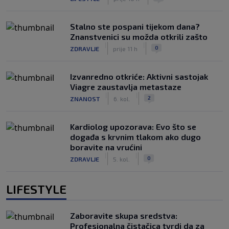
Stalno ste pospani tijekom dana?
Znanstvenici su možda otkrili zašto
|
|
0
ZDRAVLJE
prije 11 h
Izvanredno otkriće: Aktivni sastojak
Viagre zaustavlja metastaze
|
|
2
ZNANOST
6. kol.
Kardiolog upozorava: Evo što se
događa s krvnim tlakom ako dugo
boravite na vrućini
|
|
0
ZDRAVLJE
5. kol.
LIFESTYLE
Zaboravite skupa sredstva:
Profesionalna čistačica tvrdi da za