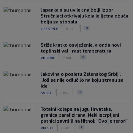
Japanke nisu uvijek najbolji izbor:
Stručnjaci otkrivaju koja je ljetna obuća
bolja za stopala
|
|
0
LIFESTYLE
6. kol.
Stiže kratko osvježenje, a onda novi
toplinski val i rast temperatura
|
|
0
VRIJEME
7. kol.
Jakovina o posjetu Zelenskog Srbiji:
"Još se nije odlučilo na koju stranu se
ide"
|
|
3
SVIJET
7. kol.
Totalni kolaps na jugu Hrvatske,
granica paralizirana. Neki iscrpljeni
putnici završili na Hitnoj: "Ovo je teror!"
|
|
7
VIJESTI
2. kol.