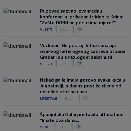
Pupovac sazvao izvanrednu
konferenciju, prikazan i video iz Knina:
"Zašto DORH ne poduzima mjere?"
|
|
19
VIJESTI
7. kol.
Vučković: Ne postoji hitna sanacija
ovakvog heterogenog sastava otpada.
Građani su s razlogom zabrinuti!
|
|
17
VIJESTI
7. kol.
Nekad ga je imala gotovo svaka kuća u
Jugoslaviji, a danas postiže cijenu od
nekoliko stotina eura
|
|
0
LIFESTYLE
5. kol.
Španjolska Italiji postavila ultimatum:
"Imate dva dana..."
|
|
0
SVIJET
7. kol.