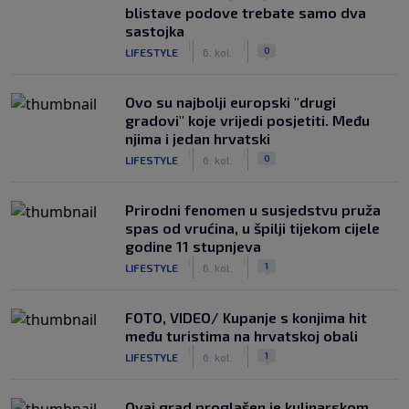
blistave podove trebate samo dva
sastojka
|
|
0
LIFESTYLE
6. kol.
Ovo su najbolji europski "drugi
gradovi" koje vrijedi posjetiti. Među
njima i jedan hrvatski
|
|
0
LIFESTYLE
6. kol.
Prirodni fenomen u susjedstvu pruža
spas od vrućina, u špilji tijekom cijele
godine 11 stupnjeva
|
|
1
LIFESTYLE
6. kol.
FOTO, VIDEO/ Kupanje s konjima hit
među turistima na hrvatskoj obali
|
|
1
LIFESTYLE
6. kol.
Ovaj grad proglašen je kulinarskom