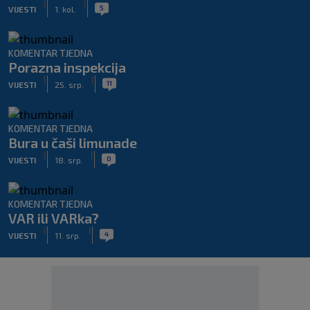
|
|
5
VIJESTI
1. kol.
KOMENTAR TJEDNA
Porazna inspekcija
|
|
11
VIJESTI
25. srp.
KOMENTAR TJEDNA
Bura u čaši limunade
|
|
0
VIJESTI
18. srp.
KOMENTAR TJEDNA
VAR ili VARka?
|
|
4
VIJESTI
11. srp.