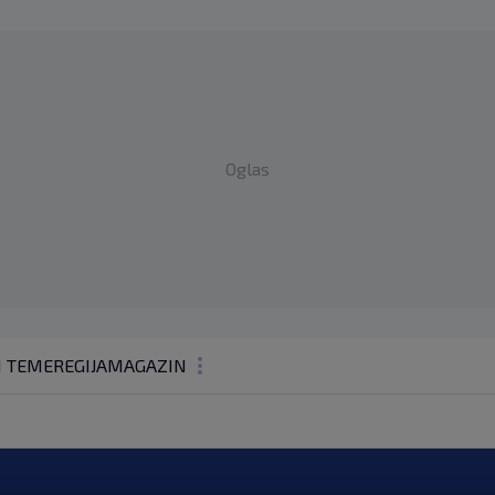
Oglas
1 TEME
REGIJA
MAGAZIN
N1 KOMENTAR
KOLUMNE