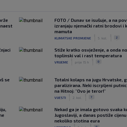
brže
FOTO / Dunav se isušuje, a na pov
tnaest
izranjaju njemački ratni brodovi i 
mamuta
|
|
2
KLIMATSKE PROMJENE
5. kol.
čnjaci
Stiže kratko osvježenje, a onda no
toplinski val i rast temperatura
|
|
0
VRIJEME
prije 15 h
oš se
Totalni kolaps na jugu Hrvatske, g
paralizirana. Neki iscrpljeni putnici
na Hitnoj: "Ovo je teror!"
|
|
7
VIJESTI
2. kol.
ju,
Nekad ga je imala gotovo svaka k
 ne
Jugoslaviji, a danas postiže cijenu
nekoliko stotina eura
|
|
0