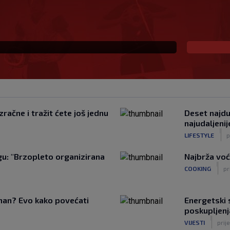
oj gazda, radit ću po
račne i tražit ćete još jednu
Deset najduž
najudaljeni
|
LIFESTYLE
p
u: "Brzopleto organizirana
Najbrža voć
|
COOKING
pr
tman? Evo kako povećati
Energetski s
poskupljenj
|
VIJESTI
prije