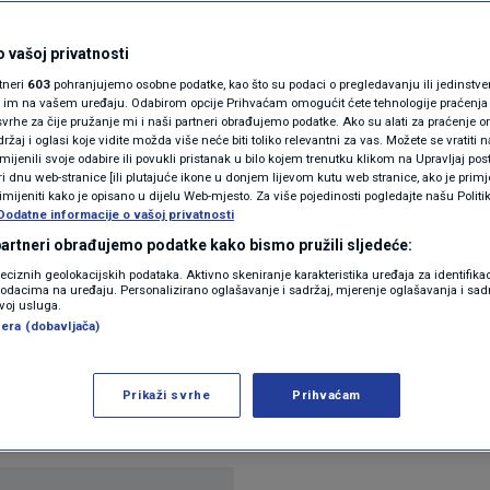
N1(DIS)INFO
jene stuje, pazite da
KLIMATSKE PROMJENE
 vašoj privatnosti
rtneri
603
pohranjujemo osobne podatke, kao što su podaci o pregledavanju ili jedinstveni 
to morate
FOTO
o im na vašem uređaju. Odabirom opcije Prihvaćam omogućit ćete tehnologije praćenja
vrhe za čije pružanje mi i naši partneri obrađujemo podatke. Ako su alati za praćenje
žaj i oglasi koje vidite možda više neće biti toliko relevantni za vas. Možete se vratiti n
VIDEO
zmijenili svoje odabire ili povukli pristanak u bilo kojem trenutku klikom na Upravljaj p
ra
i dnu web-stranice [ili plutajuće ikone u donjem lijevom kutu web stranice, ako je primje
rimijeniti kako je opisano u dijelu Web-mjesto. Za više pojedinosti pogledajte našu Politi
Dodatne informacije o vašoj privatnosti
 partneri obrađujemo podatke kako bismo pružili sljedeće:
reciznih geolokacijskih podataka. Aktivno skeniranje karakteristika uređaja za identifika
p podacima na uređaju. Personalizirano oglašavanje i sadržaj, mjerenje oglašavanja i sadr
zvoj usluga.
era (dobavljača)
no porasli zbog kombinacije novih pravila obračuna
la koja bilježe stvarnu potrošnju. Kako bi pomogla
Prikaži svrhe
Prihvaćam
ruje
Pročitaj više