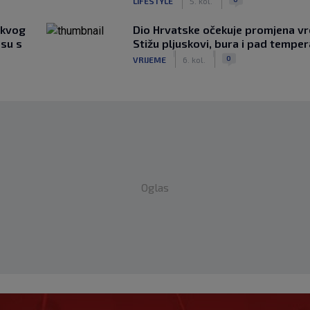
LIFESTYLE
5. kol.
akvog
Dio Hrvatske očekuje promjena v
su s
Stižu pljuskovi, bura i pad tempe
|
|
0
VRIJEME
6. kol.
Oglas
li mač, publiku ne