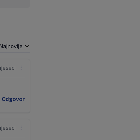
Najnovije
mjeseci
Odgovor
mjeseci