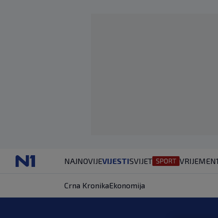
NAJNOVIJE
VIJESTI
SVIJET
VRIJEME
N
Crna Kronika
Ekonomija