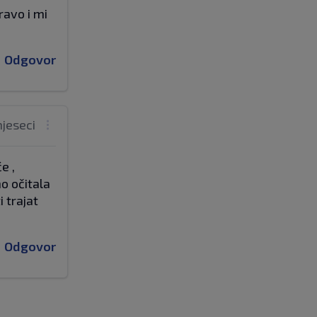
ravo i mi
Odgovor
mjeseci
e ,
no očitala
 trajat
Odgovor