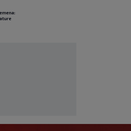
remena:
rature