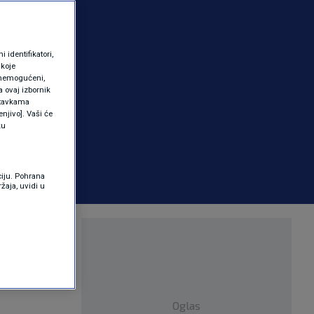
identifikatori,
 koje
 onemogućeni,
a ovaj izbornik
ostavkama
njivo]. Vaši će
ku
ciju. Pohrana
žaja, uvidi u
, promjena
Oglas