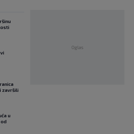
ršinu
kosti
Oglas
vi
ranica
 završili
uća u
 od