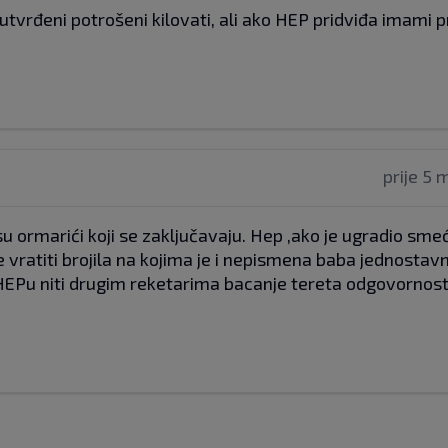
 utvrđeni potrošeni kilovati, ali ako HEP pridviđa imami p
prije 5 
 ormarići koji se zaključavaju. Hep ,ako je ugradio smeć
je vratiti brojila na kojima je i nepismena baba jednostav
 HEPu niti drugim reketarima bacanje tereta odgovornosti