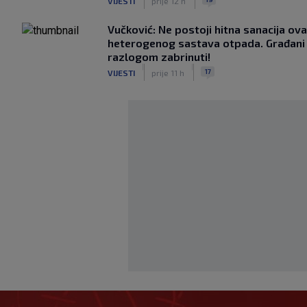
VIJESTI
prije 12 h
Vučković: Ne postoji hitna sanacija ov
heterogenog sastava otpada. Građani 
razlogom zabrinuti!
|
|
17
VIJESTI
prije 11 h
Božić za SK: Zadar je dvosjek