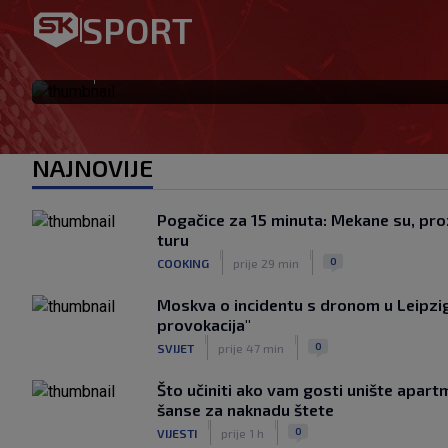
možeš prevariti. Sam sam sv
SPORT
svom
|
SK
prije 2 h
NAJNOVIJE
Pogačice za 15 minuta: Mekane su, proz
turu
|
|
0
COOKING
prije 29 min
Moskva o incidentu s dronom u Leipzig
provokacija"
|
|
0
SVIJET
prije 47 min
Što učiniti ako vam gosti unište apar
šanse za naknadu štete
|
|
0
VIJESTI
prije 1 h