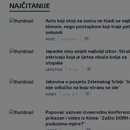
NAJČITANIJE
Auto koji stoji na suncu ne hladi se naj
klimom, nego postupkom koji traje pe
sekundi
|
|
0
AUTO
prije 14 h
Japanke nisu uvijek najbolji izbor: Stru
otkrivaju koja je ljetna obuća bolja za
stopala
|
|
0
LIFESTYLE
6. kol.
Jakovina o posjetu Zelenskog Srbiji: "J
nije odlučilo na koju stranu se ide"
|
|
3
SVIJET
prije 13 h
Pupovac sazvao izvanrednu konferenci
prikazan i video iz Knina: "Zašto DORH
poduzima mjere?"
|
|
19