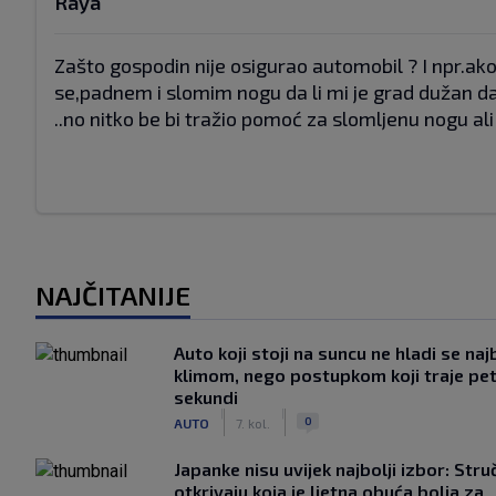
Raya
Zašto gospodin nije osigurao automobil ? I npr.a
se,padnem i slomim nogu da li mi je grad dužan dat
..no nitko be bi tražio pomoć za slomljenu nogu ali
NAJČITANIJE
Auto koji stoji na suncu ne hladi se naj
klimom, nego postupkom koji traje pe
sekundi
|
|
0
AUTO
7. kol.
Japanke nisu uvijek najbolji izbor: Stru
otkrivaju koja je ljetna obuća bolja za