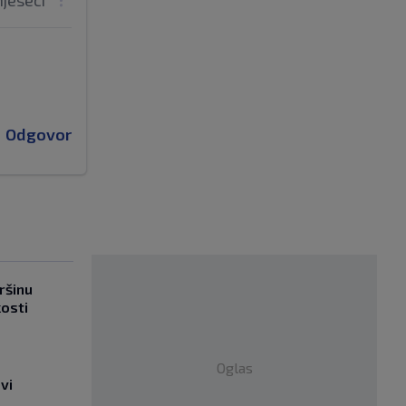
mjeseci
Odgovor
ršinu
kosti
Oglas
vi