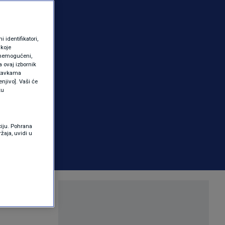
identifikatori,
 koje
 onemogućeni,
a ovaj izbornik
ostavkama
njivo]. Vaši će
ku
ciju. Pohrana
žaja, uvidi u
šio stablo