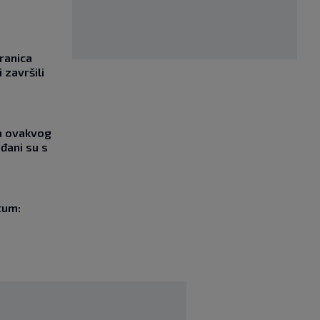
ranica
 završili
ja ovakvog
đani su s
tum: