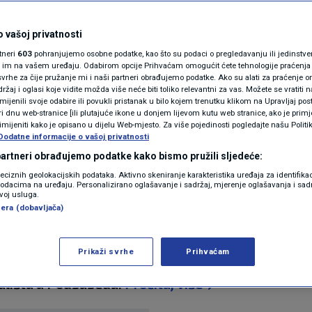
N1(DIS)INFO
enog u nevremenu neće
KLIMATSKE PROMJENE
 vašoj privatnosti
rtneri
603
pohranjujemo osobne podatke, kao što su podaci o pregledavanju ili jedinstveni 
 Grad Zagreb:
FOTO
o im na vašem uređaju. Odabirom opcije Prihvaćam omogućit ćete tehnologije praćenja
vrhe za čije pružanje mi i naši partneri obrađujemo podatke. Ako su alati za praćenje
žaj i oglasi koje vidite možda više neće biti toliko relevantni za vas. Možete se vratiti n
ali..."
VIDEO
zmijenili svoje odabire ili povukli pristanak u bilo kojem trenutku klikom na Upravljaj p
i dnu web-stranice [ili plutajuće ikone u donjem lijevom kutu web stranice, ako je primje
rimijeniti kako je opisano u dijelu Web-mjesto. Za više pojedinosti pogledajte našu Politi
Dodatne informacije o vašoj privatnosti
3
komentara
 partneri obrađujemo podatke kako bismo pružili sljedeće:
reciznih geolokacijskih podataka. Aktivno skeniranje karakteristika uređaja za identifika
p podacima na uređaju. Personalizirano oglašavanje i sadržaj, mjerenje oglašavanja i sadr
zvoj usluga.
era (dobavljača)
Prikaži svrhe
Prihvaćam
lujnom nevremenu u Zagrebu 26. ožujka vjetar sru
ralištu u Podsusedu.
Pročitaj više