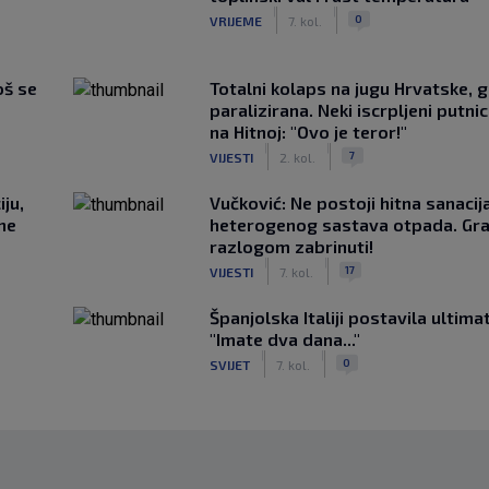
|
|
0
VRIJEME
7. kol.
oš se
Totalni kolaps na jugu Hrvatske, g
paralizirana. Neki iscrpljeni putnici
na Hitnoj: "Ovo je teror!"
|
|
7
VIJESTI
2. kol.
ju,
Vučković: Ne postoji hitna sanaci
 ne
heterogenog sastava otpada. Gra
razlogom zabrinuti!
|
|
17
VIJESTI
7. kol.
Španjolska Italiji postavila ultima
"Imate dva dana..."
|
|
0
SVIJET
7. kol.