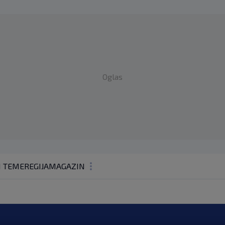
Oglas
1 TEME
REGIJA
MAGAZIN
N1 KOMENTAR
KOLUMNE