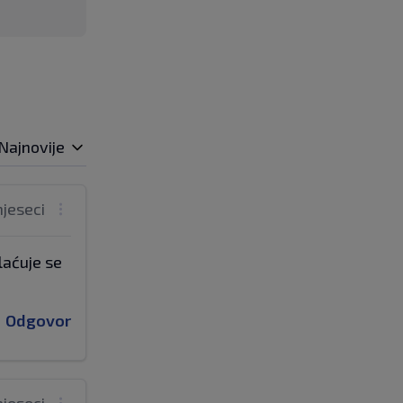
Najnovije
mjeseci
laćuje se
Odgovor