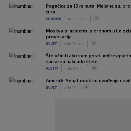
Pogačice za 15 minuta: Mekane su, proz
turu
|
|
0
COOKING
prije 0 min.
Moskva o incidentu s dronom u Leipzig
provokacija"
|
|
0
SVIJET
prije 18 min.
Što učiniti ako vam gosti unište apar
šanse za naknadu štete
|
|
0
VIJESTI
prije 31 min.
Američki Senat odobrio uvođenje novih 
|
|
0
SVIJET
prije 1 h