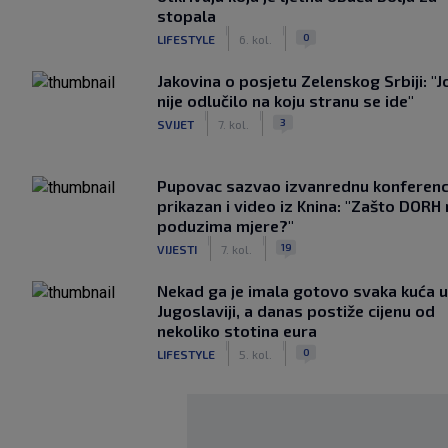
stopala
|
|
0
LIFESTYLE
6. kol.
Jakovina o posjetu Zelenskog Srbiji: "J
nije odlučilo na koju stranu se ide"
|
|
3
SVIJET
7. kol.
Pupovac sazvao izvanrednu konferenci
prikazan i video iz Knina: "Zašto DORH
poduzima mjere?"
|
|
19
VIJESTI
7. kol.
Nekad ga je imala gotovo svaka kuća u
Jugoslaviji, a danas postiže cijenu od
nekoliko stotina eura
|
|
0
LIFESTYLE
5. kol.