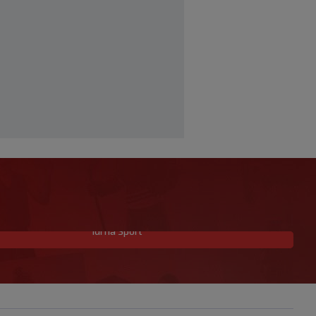
Idi na Sport
Hrvatski vaterpolisti do 16 godina u
polufinalu SP-a protiv Srbije!
|
SK
prije 36 min.
VIDEO / Počela nam je ‘Cvajta’! Brekalo
solidan u gostujućoj pobjedi Herthe