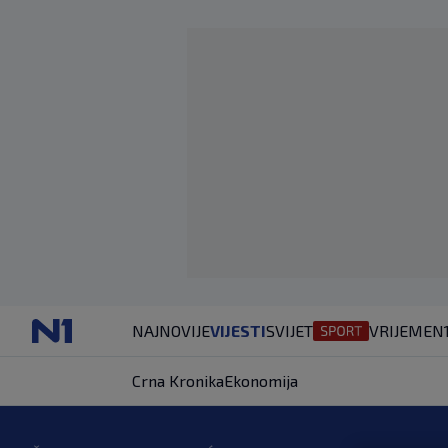
NAJNOVIJE
VIJESTI
SVIJET
VRIJEME
N
Crna Kronika
Ekonomija