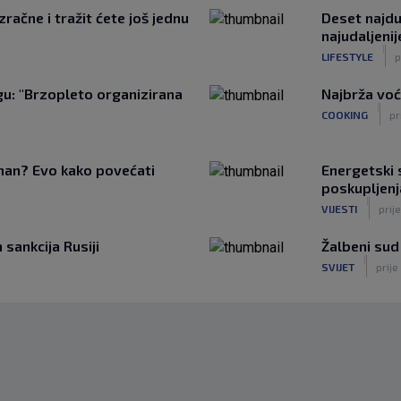
račne i tražit ćete još jednu
Deset najduž
najudaljeni
|
LIFESTYLE
p
u: "Brzopleto organizirana
Najbrža voć
|
COOKING
pr
tman? Evo kako povećati
Energetski s
poskupljenj
|
VIJESTI
prij
sankcija Rusiji
Žalbeni sud
|
SVIJET
prije