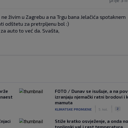
prije 3 
ko ne živim u Zagrebu a na Trgu bana Jelačića spotaknem
i odštetu za pretrpljenu bol :)
 za auto to već da. Svašta,
brže
FOTO / Dunav se isušuje, a na pov
tnaest
izranjaju njemački ratni brodovi i 
mamuta
|
|
2
KLIMATSKE PROMJENE
5. kol.
čnjaci
Stiže kratko osvježenje, a onda no
toplinski val i rast temperatura