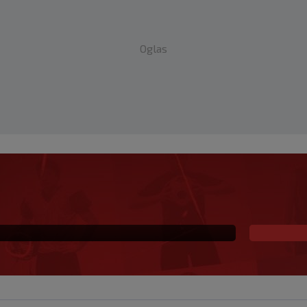
Oglas
 i sada je slobodan
io, ali…