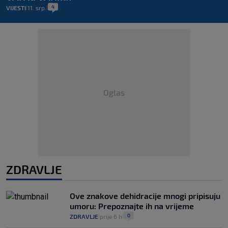
4
VIJESTI
11. srp.
|
|
Oglas
ZDRAVLJE
Ove znakove dehidracije mnogi pripisuju
umoru: Prepoznajte ih na vrijeme
0
ZDRAVLJE
prije 6 h
|
|