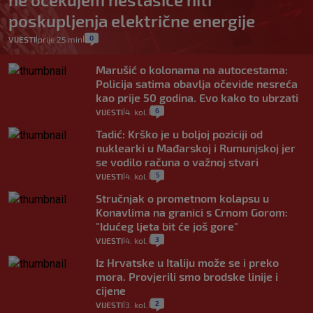
poskupljenja električne energije
0
VIJESTI
prije 25 min
|
|
Marušić o kolonama na autocestama:
Policija satima obavlja očevide nesreća
kao prije 50 godina. Evo kako to ubrzati
6
VIJESTI
4. kol.
|
|
Tadić: Krško je u boljoj poziciji od
nuklearki u Mađarskoj i Rumunjskoj jer
se vodilo računa o važnoj stvari
5
VIJESTI
4. kol.
|
|
Stručnjak o prometnom kolapsu u
Konavlima na granici s Crnom Gorom:
"Idućeg ljeta bit će još gore"
3
VIJESTI
4. kol.
|
|
Iz Hrvatske u Italiju može se i preko
mora. Provjerili smo brodske linije i
cijene
2
VIJESTI
3. kol.
|
|