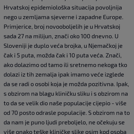
Hrvatskoj epidemiološka situacija povoljnija
nego u zemljama sjeverne i zapadne Europe.
Primjerice, broj novooboljelih je u Hrvatskoj
sada 27 na milijun, znači oko 100 dnevno. U
Sloveniji je duplo veća brojka, u Njemačkoj je
čak i 5 puta, možda čak i 10 puta veća. Znači,
ako dolazimo od tamo ili sretnemo nekoga tko
dolazi iz tih zemalja ipak imamo veće izglede
da se radi o osobi koja je možda pozitivna. Ipak,
s obzirom na blagu kliničku sliku i s obzirom na
to da se velik dio naše populacije cijepio - više
od 70 posto odrasle populacije. S obzirom na to
da nam je puno ljudi preboljelo, ne očekuju se
više onako teške kliničke slike osim kod osoba