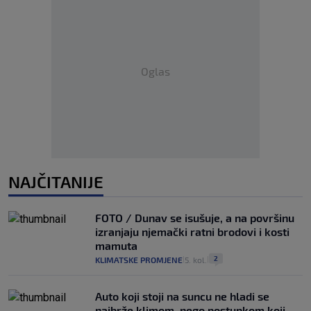
Oglas
NAJČITANIJE
FOTO / Dunav se isušuje, a na površinu
izranjaju njemački ratni brodovi i kosti
mamuta
2
KLIMATSKE PROMJENE
5. kol.
|
|
Auto koji stoji na suncu ne hladi se
najbrže klimom, nego postupkom koji