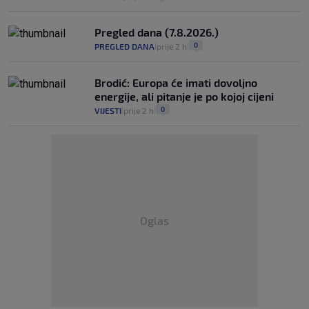
Pregled dana (7.8.2026.)
0
PREGLED DANA
prije 2 h
|
|
Brodić: Europa će imati dovoljno
energije, ali pitanje je po kojoj cijeni
0
VIJESTI
prije 2 h
|
|
Oglas