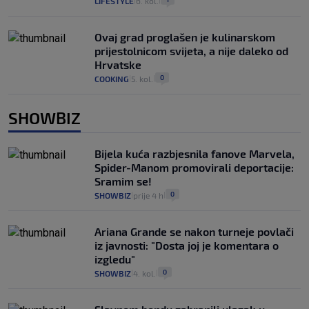
LIFESTYLE
6. kol.
|
|
Ovaj grad proglašen je kulinarskom
prijestolnicom svijeta, a nije daleko od
Hrvatske
0
COOKING
5. kol.
|
|
SHOWBIZ
Bijela kuća razbjesnila fanove Marvela,
Spider-Manom promovirali deportacije:
Sramim se!
0
SHOWBIZ
prije 4 h
|
|
Ariana Grande se nakon turneje povlači
iz javnosti: "Dosta joj je komentara o
izgledu"
0
SHOWBIZ
4. kol.
|
|