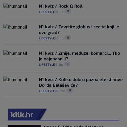
N1 kviz / Rock & Roll
0
LIFESTYLE
8. lip.
|
|
N1 kviz / Zavrtite globus i recite koji je
ovo grad?
0
LIFESTYLE
2. lip.
|
|
N1 kviz / Zmije, meduze, komarci... Tko
je najopasniji?
0
LIFESTYLE
1. lip.
|
|
N1 kviz / Koliko dobro poznajete stihove
Đorđa Balaševića?
11
LIFESTYLE
18. svi.
|
|