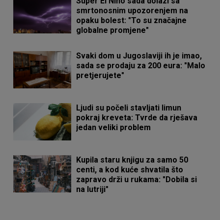
Super El Niño sada dolazi sa
smrtonosnim upozorenjem na
opaku bolest: "To su značajne
globalne promjene"
Svaki dom u Jugoslaviji ih je imao,
sada se prodaju za 200 eura: "Malo
pretjerujete"
Ljudi su počeli stavljati limun
pokraj kreveta: Tvrde da rješava
jedan veliki problem
Kupila staru knjigu za samo 50
centi, a kod kuće shvatila što
zapravo drži u rukama: "Dobila si
na lutriji"