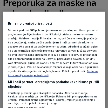
Preporuka za maske na
svim okupljanjima u
zatvorenom
Brinemo o vašoj privatnosti
Mi i naši partneri
603
pohranjujemo osobne podatke, kao što su podaci o
pregledavanju ili jedinstveni identifikatori, i pristupamo im na vašem
uređaju. Odabirom opcije Prihvaćam omogućit ćete tehnologije praćenja
koje podržavaju svrhe za čije pružanje mi i naši partneri obrađujemo
"Odluka o korištenju maski je produljena do
podatke. Ako su alati za praćenje onemogućeni, određeni sadržaj i oglasi
koje vidite možda više neće biti toliko relevantni za vas. Možete se vratiti
kraja lipnja i u njoj stoji da su maske obavezne
na ovaj izbornik kako biste izmijenili svoje odabire ili povukli pristanak u
u zdravstvenom sustavu i u sustavu socijalne
bilo kojem trenutku klikom na Upravljaj postavkama poveznicu pri dnu
web-stranice [ili plutajuće ikone u donjem lijevom kutu web stranice, ako
skrbi, a i da se preporučuju na svim
je primjenjivo]. Vaši će se odabiri primijeniti kako je opisano u dijelu Web-
mjesto. Za više pojedinosti pogledajte našu Politiku privatnosti.
Dodatne
okupljanjima u zatvorenom, za sve građane
informacije o vašoj privatnosti
Mi i naši partneri obrađujemo podatke kako bismo pružili
koji žele nositi masku. U zdravstvenom smislu,
sljedeće:
posebno preporučujemo da masku nose osobe
Korištenje preciznih geolokacijskih podataka. Aktivno skeniranje
karakteristika uređaja za identifikaciju. Pohrana i/ili pristup podacima na
starije životne dobi, osobe koje imaju kronične
uređaju. Personalizirano oglašavanje i sadržaj, mjerenje oglašavanja i
sadržaja, uvidi u publiku i razvoj usluga.
bolesti, koje uočavaju rizik za teške oblike
Popis partnera (dobavljača)