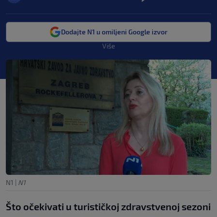
Dodajte N1 u omiljeni Google izvor
Više
N1
|
N1
Što očekivati u turističkoj zdravstvenoj sezoni