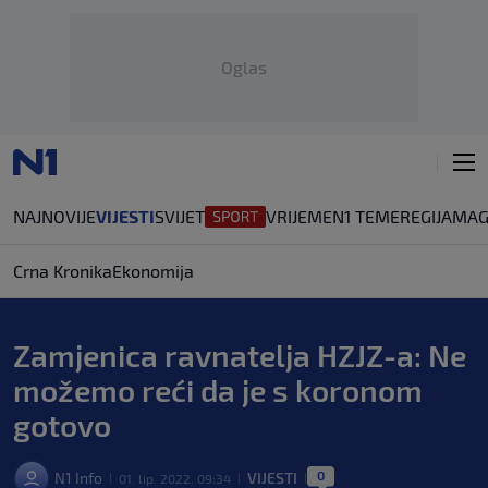
Oglas
NAJNOVIJE
VIJESTI
SVIJET
VRIJEME
N1 TEME
REGIJA
MAG
Crna Kronika
Ekonomija
Zamjenica ravnatelja HZJZ-a: Ne
možemo reći da je s koronom
gotovo
0
N1 Info
VIJESTI
01. lip. 2022. 09:34
|
|
|