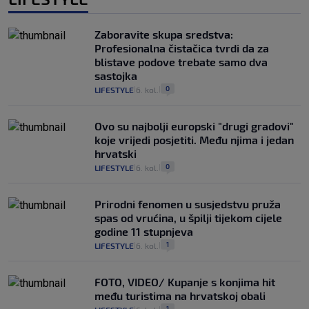
Zaboravite skupa sredstva:
Profesionalna čistačica tvrdi da za
blistave podove trebate samo dva
sastojka
0
LIFESTYLE
6. kol.
|
|
Ovo su najbolji europski "drugi gradovi"
koje vrijedi posjetiti. Među njima i jedan
hrvatski
0
LIFESTYLE
6. kol.
|
|
Prirodni fenomen u susjedstvu pruža
spas od vrućina, u špilji tijekom cijele
godine 11 stupnjeva
1
LIFESTYLE
6. kol.
|
|
FOTO, VIDEO/ Kupanje s konjima hit
među turistima na hrvatskoj obali
1