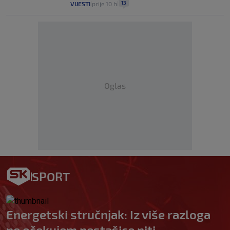
13
VIJESTI
prije 10 h
|
|
Oglas
SPORT
Energetski stručnjak: Iz više razloga
ne očekujem nestašice niti