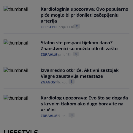
Kardiologinja upozorava: Ovo popularno
piće moglo bi pridonijeti začepljenju
arterija
2
LIFESTYLE
prije 13 h
|
|
Stalno ste pospani tijekom dana?
Znanstvenici su možda otkrili zašto
0
ZDRAVLJE
prije 15 h
|
|
Izvanredno otkriće: Aktivni sastojak
Viagre zaustavlja metastaze
2
ZNANOST
6. kol.
|
|
Kardiolog upozorava: Evo što se događa
s krvnim tlakom ako dugo boravite na
vrućini
0
ZDRAVLJE
5. kol.
|
|
LIFESTYLE