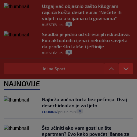
Uzgajivač objasnio zašto kilogram
rajčica košta deset eura: "Nećete ih
vidjeti na akcijama u trgovinama"
8
VIJESTI
3. kol.
|
|
Selidba je jedno od stresnijih iskustava.
Evo aktualnih cijena i nekoliko savjeta
da prođe što lakše i jeftinije
0
VIJESTI
2. kol.
|
|
Izračunali smo koliko košta putovanje
automobilom na Hvar iz Zagreba, a
Idi na Sport
koliko iz Osijeka
14
VIJESTI
2. kol.
NAJNOVIJE
|
|
"Kći je otišla na more, a zaboravila
zdravstvenu iskaznicu". Kakva su prava
Najbrža voćna torta bez pečenja: Ovaj
pacijenata izvan mjesta prebivališta?
desert idealan je za ljeto
1
VIJESTI
1. kol.
|
|
0
COOKING
prije 6 min
|
|
Što učiniti ako vam gosti unište
apartman? Evo kako povećati šanse za