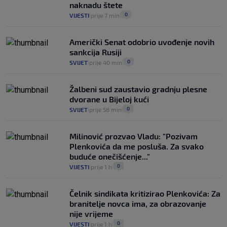
naknadu štete
0
VIJESTI
prije 7 min
|
|
Američki Senat odobrio uvođenje novih
sankcija Rusiji
0
SVIJET
prije 40 min
|
|
Žalbeni sud zaustavio gradnju plesne
dvorane u Bijeloj kući
0
SVIJET
prije 58 min
|
|
Milinović prozvao Vladu: "Pozivam
Plenkovića da me posluša. Za svako
buduće onečišćenje..."
0
VIJESTI
prije 1 h
|
|
Čelnik sindikata kritizirao Plenkovića: Za
branitelje novca ima, za obrazovanje
nije vrijeme
0
VIJESTI
prije 1 h
|
|