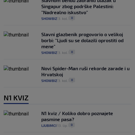
Slavnom bendu zabranili ulazak u
Singapur zbog podrške Palestini:
"Nadrealno iskustvo"
0
SHOWBIZ
3. kol.
|
|
Slavni glazbenik progovorio o velikoj
borbi: "Ljudi su se dolazili oprostiti od
mene"
0
SHOWBIZ
3. kol.
|
|
Novi Spider-Man ruši rekorde zarade i u
Hrvatskoj
0
SHOWBIZ
3. kol.
|
|
N1 KVIZ
N1 kviz / Koliko dobro poznajete
pasmine pasa?
0
LJUBIMCI
13. lip.
|
|