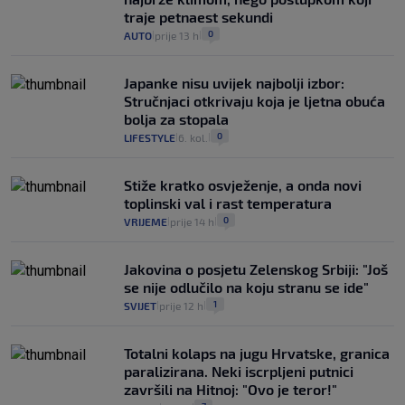
traje petnaest sekundi
0
AUTO
prije 13 h
|
|
Japanke nisu uvijek najbolji izbor:
Stručnjaci otkrivaju koja je ljetna obuća
bolja za stopala
0
LIFESTYLE
6. kol.
|
|
Stiže kratko osvježenje, a onda novi
toplinski val i rast temperatura
0
VRIJEME
prije 14 h
|
|
Jakovina o posjetu Zelenskog Srbiji: "Još
se nije odlučilo na koju stranu se ide"
1
SVIJET
prije 12 h
|
|
Totalni kolaps na jugu Hrvatske, granica
paralizirana. Neki iscrpljeni putnici
završili na Hitnoj: "Ovo je teror!"