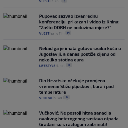
7
VIJESTI
2. kol.
|
|
Pupovac sazvao izvanrednu
konferenciju, prikazan i video iz Knina:
"Zašto DORH ne poduzima mjere?"
14
VIJESTI
prije 11 h
|
|
Nekad ga je imala gotovo svaka kuća u
Jugoslaviji, a danas postiže cijenu od
nekoliko stotina eura
0
LIFESTYLE
5. kol.
|
|
Dio Hrvatske očekuje promjena
vremena: Stižu pljuskovi, bura i pad
temperature
0
VRIJEME
6. kol.
|
|
Vučković: Ne postoji hitna sanacija
ovakvog heterogenog sastava otpada.
Građani su s razlogom zabrinuti!