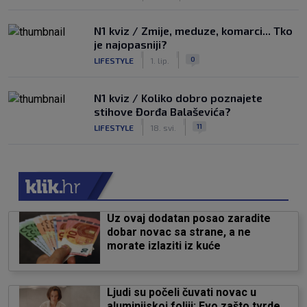
N1 kviz / Zmije, meduze, komarci... Tko
je najopasniji?
|
|
0
LIFESTYLE
1. lip.
N1 kviz / Koliko dobro poznajete
stihove Đorđa Balaševića?
|
|
11
LIFESTYLE
18. svi.
Uz ovaj dodatan posao zaradite
dobar novac sa strane, a ne
morate izlaziti iz kuće
Ljudi su počeli čuvati novac u
aluminijskoj foliji: Evo zašto tvrde