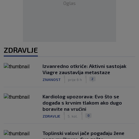
Oglas
ZDRAVLJE
Izvanredno otkriće: Aktivni sastojak
Viagre zaustavlja metastaze
|
|
2
ZNANOST
prije 6 h
Kardiolog upozorava: Evo što se
događa s krvnim tlakom ako dugo
boravite na vrućini
|
|
0
ZDRAVLJE
5. kol.
Toplinski valovi jače pogađaju žene