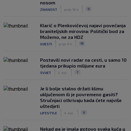
nosom
|
|
0
ZNANOST
prije 16 h
Klarić o Plenkovićevoj najavi povećanja
braniteljskih mirovina: Politički bod za
Možemo, ne za HDZ
|
|
16
VIJESTI
prije 9 h
Postavili novi radar na cesti, u samo 10
tjedana prikupio milijune eura
|
|
1
SVIJET
5. kol.
Je li bolje stalno držati klimu
uključenom ili je povremeno gasiti?
Stručnjaci otkrivaju kada ćete najviše
uštedjeti
|
|
0
LIFESTYLE
4. kol.
Nekad ga je imala gotovo svaka kuća u