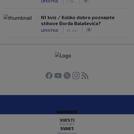
0
LIFESTYLE
1. lip.
N1 kviz / Koliko dobro poznajete
stihove Đorđa Balaševića?
|
|
11
LIFESTYLE
18. svi.
NAJNOVIJE
VIJESTI
Kontakt
O Nama
SVIJET
Marketing