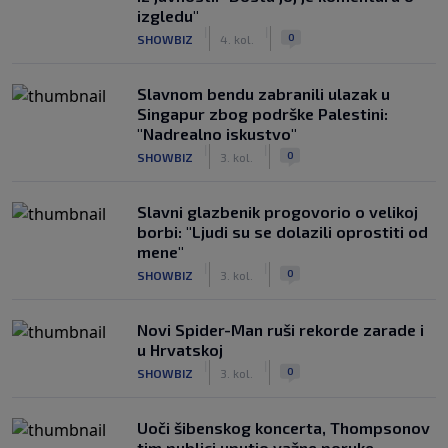
izgledu"
|
|
0
SHOWBIZ
4. kol.
Slavnom bendu zabranili ulazak u
Singapur zbog podrške Palestini:
"Nadrealno iskustvo"
|
|
0
SHOWBIZ
3. kol.
Slavni glazbenik progovorio o velikoj
borbi: "Ljudi su se dolazili oprostiti od
mene"
|
|
0
SHOWBIZ
3. kol.
Novi Spider-Man ruši rekorde zarade i
u Hrvatskoj
|
|
0
SHOWBIZ
3. kol.
Uoči šibenskog koncerta, Thompsonov
tim publici uputio važne poruke