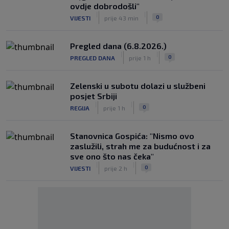
ovdje dobrodošli"
|
|
0
VIJESTI
prije 43 min
Pregled dana (6.8.2026.)
|
|
0
PREGLED DANA
prije 1 h
Zelenski u subotu dolazi u službeni
posjet Srbiji
|
|
0
REGIJA
prije 1 h
Stanovnica Gospića: "Nismo ovo
zaslužili, strah me za budućnost i za
sve ono što nas čeka"
|
|
0
VIJESTI
prije 2 h