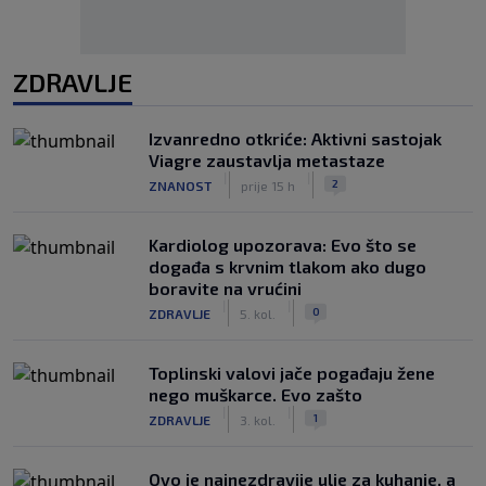
ZDRAVLJE
Izvanredno otkriće: Aktivni sastojak
Viagre zaustavlja metastaze
|
|
2
ZNANOST
prije 15 h
Kardiolog upozorava: Evo što se
događa s krvnim tlakom ako dugo
boravite na vrućini
|
|
0
ZDRAVLJE
5. kol.
Toplinski valovi jače pogađaju žene
nego muškarce. Evo zašto
|
|
1
ZDRAVLJE
3. kol.
Ovo je najnezdravije ulje za kuhanje, a