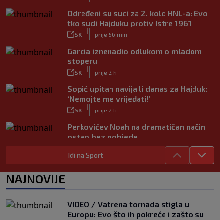
Određeni su suci za 2. kolo HNL-a: Evo
tko sudi Hajduku protiv Istre 1961
|
SK
prije 56 min
Garcia iznenadio odlukom o mladom
stoperu
|
SK
prije 2 h
Sopić upitan navija li danas za Hajduk:
‘Nemojte me vrijeđati!’
|
SK
prije 2 h
Perkovićev Noah na dramatičan način
ostao bez pobjede
|
SK
prije 1 h
Idi na Sport
Dalić u Emirate vodi dvojicu velikana
hrvatskog nogometa, evo što će oni
NAJNOVIJE
raditi
|
SK
prije 6 h
VIDEO / Vatrena tornada stigla u
Zlatko Dalić ima novi posao! Postaje
Europu: Evo što ih pokreće i zašto su