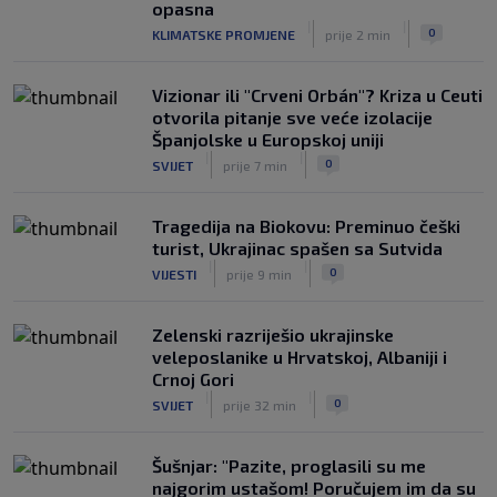
treći Hrvat na kormilu te reprezentacije
opasna
|
|
|
SK
prije 11 h
0
KLIMATSKE PROMJENE
prije 2 min
Vizionar ili "Crveni Orbán"? Kriza u Ceuti
otvorila pitanje sve veće izolacije
Španjolske u Europskoj uniji
|
|
0
SVIJET
prije 7 min
Tragedija na Biokovu: Preminuo češki
turist, Ukrajinac spašen sa Sutvida
|
|
0
VIJESTI
prije 9 min
Zelenski razriješio ukrajinske
veleposlanike u Hrvatskoj, Albaniji i
Crnoj Gori
|
|
0
SVIJET
prije 32 min
Šušnjar: "Pazite, proglasili su me
najgorim ustašom! Poručujem im da su