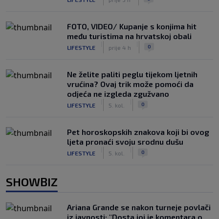
FOTO, VIDEO/ Kupanje s konjima hit
među turistima na hrvatskoj obali
|
|
0
LIFESTYLE
prije 4 h
Ne želite paliti peglu tijekom ljetnih
vrućina? Ovaj trik može pomoći da
odjeća ne izgleda zgužvano
|
|
0
LIFESTYLE
5. kol.
Pet horoskopskih znakova koji bi ovog
ljeta pronaći svoju srodnu dušu
|
|
0
LIFESTYLE
5. kol.
SHOWBIZ
Ariana Grande se nakon turneje povlači
iz javnosti: "Dosta joj je komentara o