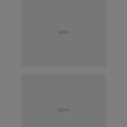
Oglas
Oglas