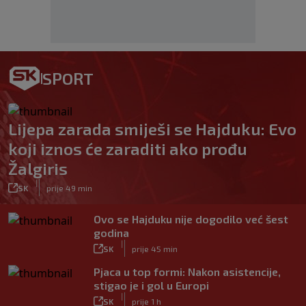
SPORT
Lijepa zarada smiješi se Hajduku: Evo
koji iznos će zaraditi ako prođu
Žalgiris
|
SK
prije 49 min
Ovo se Hajduku nije dogodilo već šest
godina
|
SK
prije 45 min
Pjaca u top formi: Nakon asistencije,
stigao je i gol u Europi
|
SK
prije 1 h