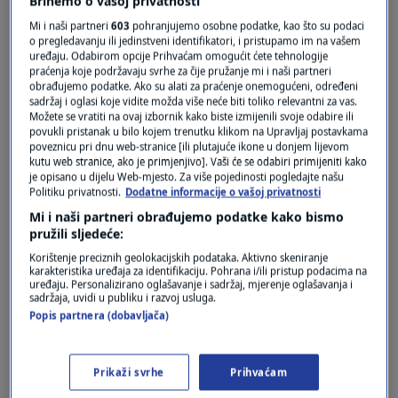
Brinemo o vašoj privatnosti
Mi i naši partneri
603
pohranjujemo osobne podatke, kao što su podaci
o pregledavanju ili jedinstveni identifikatori, i pristupamo im na vašem
uređaju. Odabirom opcije Prihvaćam omogućit ćete tehnologije
praćenja koje podržavaju svrhe za čije pružanje mi i naši partneri
obrađujemo podatke. Ako su alati za praćenje onemogućeni, određeni
sadržaj i oglasi koje vidite možda više neće biti toliko relevantni za vas.
Možete se vratiti na ovaj izbornik kako biste izmijenili svoje odabire ili
Oglas
povukli pristanak u bilo kojem trenutku klikom na Upravljaj postavkama
poveznicu pri dnu web-stranice [ili plutajuće ikone u donjem lijevom
kutu web stranice, ako je primjenjivo]. Vaši će se odabiri primijeniti kako
je opisano u dijelu Web-mjesto. Za više pojedinosti pogledajte našu
Politiku privatnosti.
Dodatne informacije o vašoj privatnosti
Mi i naši partneri obrađujemo podatke kako bismo
pružili sljedeće:
Korištenje preciznih geolokacijskih podataka. Aktivno skeniranje
karakteristika uređaja za identifikaciju. Pohrana i/ili pristup podacima na
uređaju. Personalizirano oglašavanje i sadržaj, mjerenje oglašavanja i
sadržaja, uvidi u publiku i razvoj usluga.
Popis partnera (dobavljača)
Oglas
Prikaži svrhe
Prihvaćam