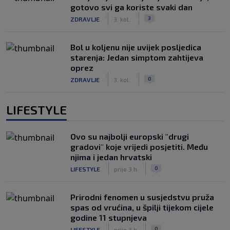
gotovo svi ga koriste svaki dan
|
|
3
ZDRAVLJE
3. kol.
Bol u koljenu nije uvijek posljedica
starenja: Jedan simptom zahtijeva
oprez
|
|
0
ZDRAVLJE
3. kol.
LIFESTYLE
Ovo su najbolji europski "drugi
gradovi" koje vrijedi posjetiti. Među
njima i jedan hrvatski
|
|
0
LIFESTYLE
prije 3 h
Prirodni fenomen u susjedstvu pruža
spas od vrućina, u špilji tijekom cijele
godine 11 stupnjeva
|
|
0
LIFESTYLE
prije 3 h