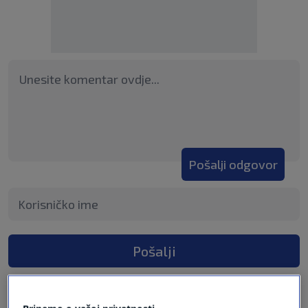
Pošalji odgovor
Pošalji