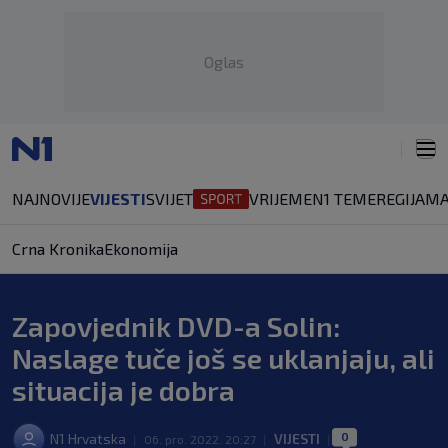
Oglas
NAJNOVIJE
VIJESTI
SVIJET
VRIJEME
N1 TEME
REGIJA
MA
Crna Kronika
Ekonomija
Zapovjednik DVD-a Solin:
Naslage tuče još se uklanjaju, ali
situacija je dobra
0
N1 Hrvatska
VIJESTI
|
06. pro. 2022. 20:27
|
|