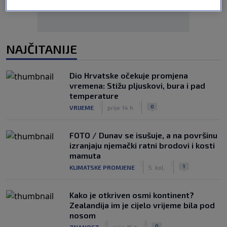
NAJČITANIJE
Dio Hrvatske očekuje promjena
vremena: Stižu pljuskovi, bura i pad
temperature
|
|
0
VRIJEME
prije 14 h
FOTO / Dunav se isušuje, a na površinu
izranjaju njemački ratni brodovi i kosti
mamuta
|
|
1
KLIMATSKE PROMJENE
5. kol.
Kako je otkriven osmi kontinent?
Zealandija im je cijelo vrijeme bila pod
nosom
|
|
0
ZNANOST
prije 15 h