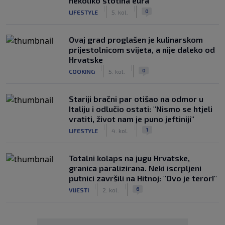
nekoliko stotina eura
|
|
0
LIFESTYLE
5. kol.
Ovaj grad proglašen je kulinarskom
prijestolnicom svijeta, a nije daleko od
Hrvatske
|
|
0
COOKING
5. kol.
Stariji bračni par otišao na odmor u
Italiju i odlučio ostati: "Nismo se htjeli
vratiti, život nam je puno jeftiniji"
|
|
1
LIFESTYLE
4. kol.
Totalni kolaps na jugu Hrvatske,
granica paralizirana. Neki iscrpljeni
putnici završili na Hitnoj: "Ovo je teror!"
|
|
6
VIJESTI
2. kol.