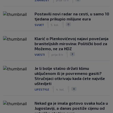
Postavili novi radar na cesti, u samo 10
tjedana prikupio milijune eura
|
|
0
SVIJET
5. kol.
Klarić o Plenkovićevoj najavi povećanja
braniteljskih mirovina: Politički bod za
Možemo, ne za HDZ
|
|
3
VIJESTI
prije 8 h
Je li bolje stalno držati klimu
uključenom ili je povremeno gasiti?
Stručnjaci otkrivaju kada ćete najviše
uštedjeti
|
|
0
LIFESTYLE
4. kol.
Nekad ga je imala gotovo svaka kuća u
Jugoslaviji, a danas postiže cijenu od