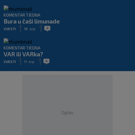
KOMENTAR TJEDNA
Bura u čaši limunade
|
|
0
VIJESTI
18. srp.
KOMENTAR TJEDNA
VAR ili VARka?
|
|
4
VIJESTI
11. srp.
Oglas