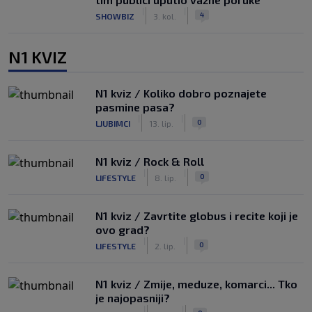
|
|
4
SHOWBIZ
3. kol.
N1 KVIZ
N1 kviz / Koliko dobro poznajete
pasmine pasa?
|
|
0
LJUBIMCI
13. lip.
N1 kviz / Rock & Roll
|
|
0
LIFESTYLE
8. lip.
N1 kviz / Zavrtite globus i recite koji je
ovo grad?
|
|
0
LIFESTYLE
2. lip.
N1 kviz / Zmije, meduze, komarci... Tko
je najopasniji?
|
|