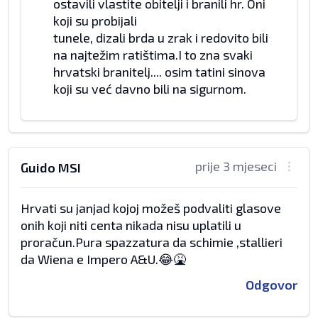
ostavili vlastite obitelji i branili hr. Oni
koji su probijali
tunele, dizali brda u zrak i redovito bili
na najtežim ratištima.I to zna svaki
hrvatski branitelj.... osim tatini sinova
koji su već davno bili na sigurnom.
prije 3 mjeseci
Guido MSI
Hrvati su janjad kojoj možeš podvaliti glasove
onih koji niti centa nikada nisu uplatili u
proračun.Pura spazzatura da schimie ,stallieri
da Wiena e Impero A&U.😂🤮
Odgovor