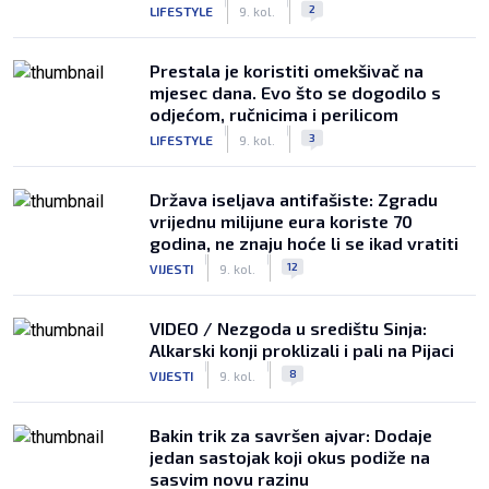
|
|
2
LIFESTYLE
9. kol.
Prestala je koristiti omekšivač na
mjesec dana. Evo što se dogodilo s
odjećom, ručnicima i perilicom
|
|
3
LIFESTYLE
9. kol.
Država iseljava antifašiste: Zgradu
vrijednu milijune eura koriste 70
godina, ne znaju hoće li se ikad vratiti
|
|
12
VIJESTI
9. kol.
VIDEO / Nezgoda u središtu Sinja:
Alkarski konji proklizali i pali na Pijaci
|
|
8
VIJESTI
9. kol.
Bakin trik za savršen ajvar: Dodaje
jedan sastojak koji okus podiže na
sasvim novu razinu