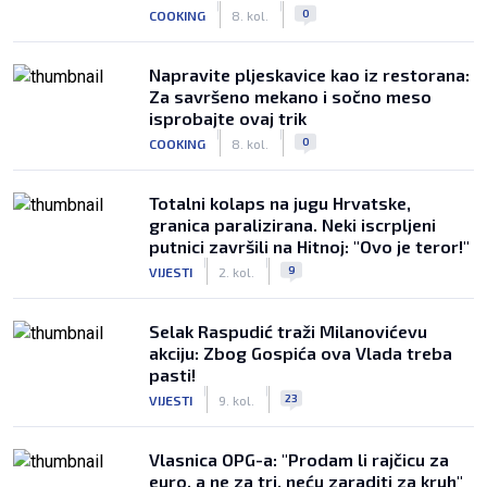
|
|
0
COOKING
8. kol.
Napravite pljeskavice kao iz restorana:
Za savršeno mekano i sočno meso
isprobajte ovaj trik
|
|
0
COOKING
8. kol.
Totalni kolaps na jugu Hrvatske,
granica paralizirana. Neki iscrpljeni
putnici završili na Hitnoj: "Ovo je teror!"
|
|
9
VIJESTI
2. kol.
Selak Raspudić traži Milanovićevu
akciju: Zbog Gospića ova Vlada treba
pasti!
|
|
23
VIJESTI
9. kol.
Vlasnica OPG-a: "Prodam li rajčicu za
euro, a ne za tri, neću zaraditi za kruh"