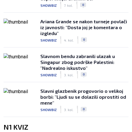
|
|
0
SHOWBIZ
7. kol.
Ariana Grande se nakon turneje povlači
iz javnosti: "Dosta joj je komentara o
izgledu"
|
|
0
SHOWBIZ
4. kol.
Slavnom bendu zabranili ulazak u
Singapur zbog podrške Palestini:
"Nadrealno iskustvo"
|
|
0
SHOWBIZ
3. kol.
Slavni glazbenik progovorio o velikoj
borbi: "Ljudi su se dolazili oprostiti od
mene"
|
|
0
SHOWBIZ
3. kol.
N1 KVIZ