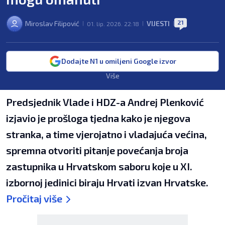
21
Miroslav Filipović
VIJESTI
01. lip. 2026. 22:18
|
|
|
Dodajte N1 u omiljeni Google izvor
Više
Predsjednik Vlade i HDZ-a Andrej Plenković
izjavio je prošloga tjedna kako je njegova
stranka, a time vjerojatno i vladajuća većina,
spremna otvoriti pitanje povećanja broja
zastupnika u Hrvatskom saboru koje u XI.
izbornoj jedinici biraju Hrvati izvan Hrvatske.
Pročitaj više