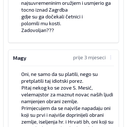
najsuvremeninim oružjem i usmjerio ga
tocno iznad Zagrdba
gdje su ga dočekali četnici i
polomili mu kosti.
Zadovoljan???
prije 3 mjeseci
Magy
Oni, ne samo da su platili, nego su
pretplatili taj idiotski porez.
Pitaj nekog ko se zove S. Mesić,
velemajstor za maznut novac naših ljudi
namjenjen obrani zemlje.
Primjecujem da se najviše napadaju oni
koji su prvi i najviše doprinijeli obrani
zemlje, iseljenja hr. i Hrvati bh, oni koji su