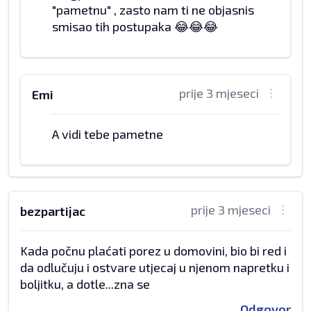
"pametnu" , zasto nam ti ne objasnis
smisao tih postupaka 😂😂😂
prije 3 mjeseci
Emi
A vidi tebe pametne
prije 3 mjeseci
bezpartijac
Kada počnu plaćati porez u domovini, bio bi red i
da odlučuju i ostvare utjecaj u njenom napretku i
boljitku, a dotle...zna se
Odgovor