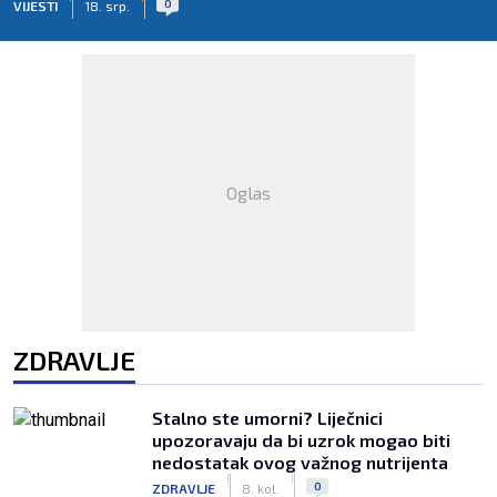
0
VIJESTI
18. srp.
Oglas
ZDRAVLJE
Stalno ste umorni? Liječnici
upozoravaju da bi uzrok mogao biti
nedostatak ovog važnog nutrijenta
|
|
0
ZDRAVLJE
8. kol.