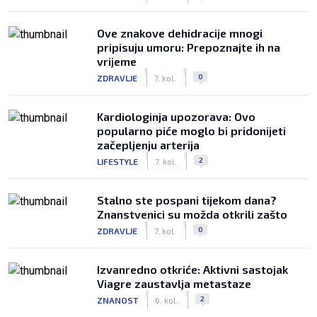
Ove znakove dehidracije mnogi
pripisuju umoru: Prepoznajte ih na
vrijeme
|
|
0
ZDRAVLJE
7. kol.
Kardiologinja upozorava: Ovo
popularno piće moglo bi pridonijeti
začepljenju arterija
|
|
2
LIFESTYLE
7. kol.
Stalno ste pospani tijekom dana?
Znanstvenici su možda otkrili zašto
|
|
0
ZDRAVLJE
7. kol.
Izvanredno otkriće: Aktivni sastojak
Viagre zaustavlja metastaze
|
|
2
ZNANOST
6. kol.