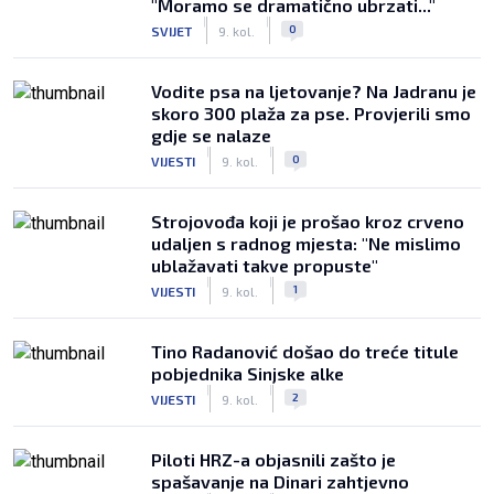
"Moramo se dramatično ubrzati..."
|
|
0
SVIJET
9. kol.
Vodite psa na ljetovanje? Na Jadranu je
skoro 300 plaža za pse. Provjerili smo
gdje se nalaze
|
|
0
VIJESTI
9. kol.
Strojovođa koji je prošao kroz crveno
udaljen s radnog mjesta: "Ne mislimo
ublažavati takve propuste"
|
|
1
VIJESTI
9. kol.
Tino Radanović došao do treće titule
pobjednika Sinjske alke
|
|
2
VIJESTI
9. kol.
Piloti HRZ-a objasnili zašto je
spašavanje na Dinari zahtjevno