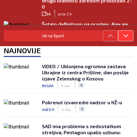
drugu utakmicu zaredom prokockao 2-
0
|
SK
prije 2 h
Šutalo definitivno na prodaju, Ajax ga
daje ‘ispod cijene’
Idi na Sport
|
SK
prije 6 h
Mourinho nakon debija velikog
NAJNOVIJE
pojačanja: Jadnik na odmoru ne radi
ništa, mora se popraviti
|
VIDEO / Uklonjena ogromna zastava
SK
prije 7 h
Ukrajine iz centra Prištine, dan poslije
Rashford je htio ostati u Barceloni, ali
izjave Zelenskog o Kosovu
vraća se u United koji će mu ipak dati
|
|
0
REGIJA
9. kol.
novu šansu
|
SK
prije 4 h
Pokrenut izvanredni nadzor u HŽ-u
|
|
0
VIJESTI
9. kol.
SAD ima problema s nedostatkom
streljiva; Pentagon upalio uzbunu: