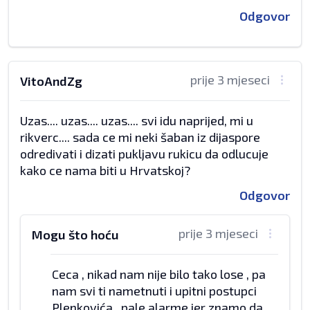
Odgovor
prije 3 mjeseci
VitoAndZg
Uzas.... uzas.... uzas.... svi idu naprijed, mi u
rikverc.... sada ce mi neki šaban iz dijaspore
odredivati i dizati pukljavu rukicu da odlucuje
kako ce nama biti u Hrvatskoj?
Odgovor
prije 3 mjeseci
Mogu što hoću
Ceca , nikad nam nije bilo tako lose , pa
nam svi ti nametnuti i upitni postupci
Plenkovića , pale alarme jer znamo da