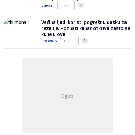
|
|
2
VIJESTI
9. kol.
Većina ljudi koristi pogrešnu dasku za
rezanje: Poznati kuhar otkriva zašto se
kune u ovu
|
|
1
COOKING
8. kol.
Oglas