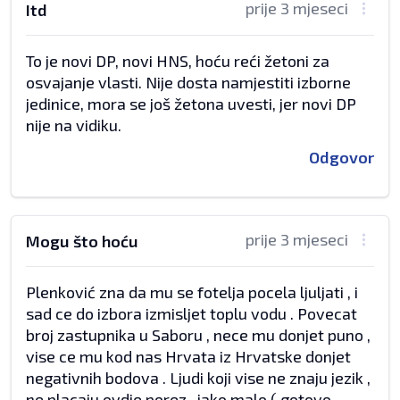
prije 3 mjeseci
Itd
To je novi DP, novi HNS, hoću reći žetoni za
osvajanje vlasti. Nije dosta namjestiti izborne
jedinice, mora se još žetona uvesti, jer novi DP
nije na vidiku.
Odgovor
prije 3 mjeseci
Mogu što hoću
Plenković zna da mu se fotelja pocela ljuljati , i
sad ce do izbora izmisljet toplu vodu . Povecat
broj zastupnika u Saboru , nece mu donjet puno ,
vise ce mu kod nas Hrvata iz Hrvatske donjet
negativnih bodova . Ljudi koji vise ne znaju jezik ,
ne placaju ovdje porez , jako malo ( gotovo