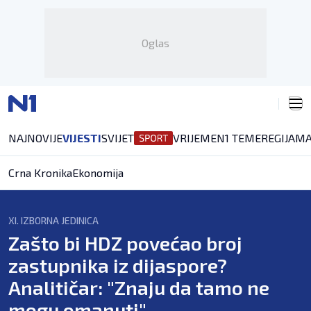
Oglas
NAJNOVIJE
VIJESTI
SVIJET
VRIJEME
N1 TEME
REGIJA
MA
Crna Kronika
Ekonomija
XI. IZBORNA JEDINICA
Zašto bi HDZ povećao broj
zastupnika iz dijaspore?
Analitičar: "Znaju da tamo ne
mogu omanuti"