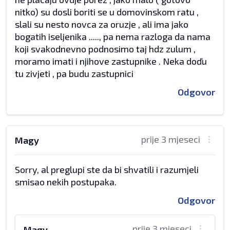
nitko) su dosli boriti se u domovinskom ratu ,
slali su nesto novca za oruzje , ali ima jako
bogatih iseljenika ....., pa nema razloga da nama
koji svakodnevno podnosimo taj hdz zulum ,
moramo imati i njihove zastupnike . Neka doďu
tu zivjeti , pa budu zastupnici
Odgovor
prije 3 mjeseci
Magy
Sorry, al preglupi ste da bi shvatili i razumjeli
smisao nekih postupaka.
Odgovor
prije 3 mjeseci
Magy