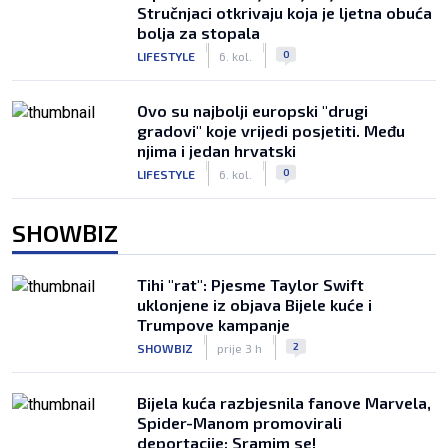
Stručnjaci otkrivaju koja je ljetna obuća
bolja za stopala
|
|
0
LIFESTYLE
6. kol.
Ovo su najbolji europski "drugi
gradovi" koje vrijedi posjetiti. Među
njima i jedan hrvatski
|
|
0
LIFESTYLE
6. kol.
SHOWBIZ
Tihi "rat": Pjesme Taylor Swift
uklonjene iz objava Bijele kuće i
Trumpove kampanje
|
|
2
SHOWBIZ
prije 3 h
Bijela kuća razbjesnila fanove Marvela,
Spider-Manom promovirali
deportacije: Sramim se!