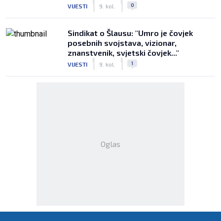
|
|
0
VIJESTI
9. kol.
Sindikat o Šlausu: "Umro je čovjek
posebnih svojstava, vizionar,
znanstvenik, svjetski čovjek..."
|
|
1
VIJESTI
9. kol.
Oglas