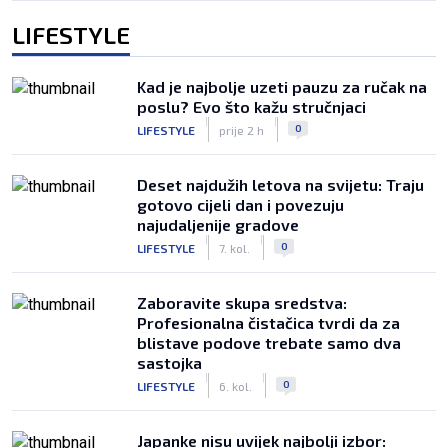
LIFESTYLE
Kad je najbolje uzeti pauzu za ručak na
poslu? Evo što kažu stručnjaci
|
|
0
LIFESTYLE
prije 2 h
Deset najdužih letova na svijetu: Traju
gotovo cijeli dan i povezuju
najudaljenije gradove
|
|
0
LIFESTYLE
7. kol.
Zaboravite skupa sredstva:
Profesionalna čistačica tvrdi da za
blistave podove trebate samo dva
sastojka
|
|
0
LIFESTYLE
6. kol.
Japanke nisu uvijek najbolji izbor: