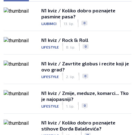
N1 kviz / Koliko dobro poznajete
pasmine pasa?
|
|
0
LJUBIMCI
13. lip.
N1 kviz / Rock & Roll
|
|
0
LIFESTYLE
8. lip.
N1 kviz / Zavrtite globus i recite koji je
ovo grad?
|
|
0
LIFESTYLE
2. lip.
N1 kviz / Zmije, meduze, komarci... Tko
je najopasniji?
|
|
0
LIFESTYLE
1. lip.
N1 kviz / Koliko dobro poznajete
stihove Đorđa Balaševića?
|
|
11