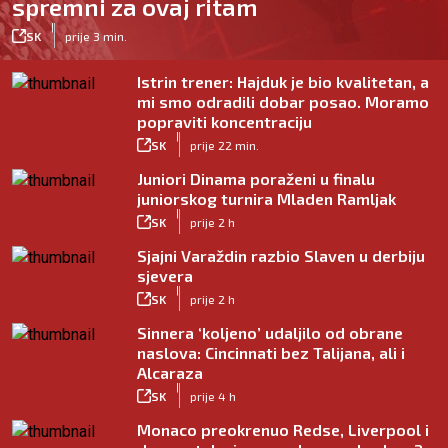
spremni za ovaj ritam
|
SK
prije 3 min.
Istrin trener: Hajduk je bio kvalitetan, a
mi smo odradili dobar posao. Moramo
popraviti koncentraciju
|
SK
prije 22 min.
Juniori Dinama poraženi u finalu
juniorskog turnira Mladen Ramljak
|
SK
prije 2 h
Sjajni Varaždin razbio Slaven u derbiju
sjevera
|
SK
prije 2 h
Sinnera ‘koljeno’ udaljilo od obrane
naslova: Cincinnati bez Talijana, ali i
Alcaraza
|
SK
prije 4 h
Monaco preokrenuo Redse, Liverpool i