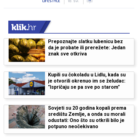
LIFESTYLE
18. svi.
Prepoznajte slatku lubenicu bez
da je probate ili prerežete: Jedan
znak sve otkriva
Kupili su čokoladu u Lidlu, kada su
je otvorili okrenuo im se želudac:
"Ispričaju se pa sve po starom"
Sovjeti su 20 godina kopali prema
središtu Zemlje, a onda su morali
odustati: Ono što su otkrili bilo je
potpuno neočekivano