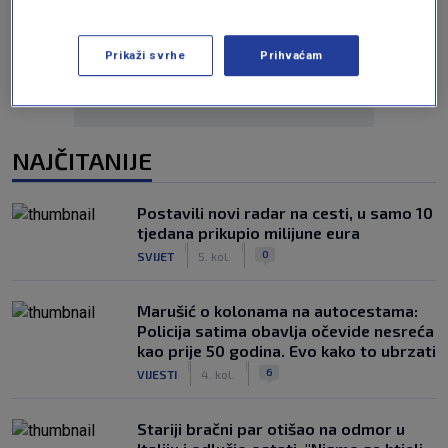
Oglas
Prikaži svrhe
Prihvaćam
NAJČITANIJE
Postavili novi radar na cesti, u samo 10
tjedana prikupio milijune eura
|
|
0
SVIJET
5. kol.
Marušić o kolonama na autocestama:
Policija satima obavlja očevide nesreća
kao prije 50 godina. Evo kako to ubrzati
|
|
6
VIJESTI
4. kol.
Stariji bračni par otišao na odmor u