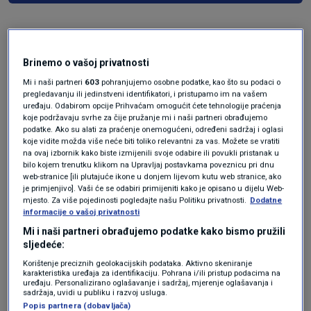
Brinemo o vašoj privatnosti
Mi i naši partneri
603
pohranjujemo osobne podatke, kao što su podaci o
pregledavanju ili jedinstveni identifikatori, i pristupamo im na vašem
uređaju. Odabirom opcije Prihvaćam omogućit ćete tehnologije praćenja
koje podržavaju svrhe za čije pružanje mi i naši partneri obrađujemo
podatke. Ako su alati za praćenje onemogućeni, određeni sadržaj i oglasi
Oglas
koje vidite možda više neće biti toliko relevantni za vas. Možete se vratiti
na ovaj izbornik kako biste izmijenili svoje odabire ili povukli pristanak u
bilo kojem trenutku klikom na Upravljaj postavkama poveznicu pri dnu
web-stranice [ili plutajuće ikone u donjem lijevom kutu web stranice, ako
je primjenjivo]. Vaši će se odabiri primijeniti kako je opisano u dijelu Web-
mjesto. Za više pojedinosti pogledajte našu Politiku privatnosti.
Dodatne
informacije o vašoj privatnosti
Mi i naši partneri obrađujemo podatke kako bismo pružili
sljedeće:
Korištenje preciznih geolokacijskih podataka. Aktivno skeniranje
karakteristika uređaja za identifikaciju. Pohrana i/ili pristup podacima na
uređaju. Personalizirano oglašavanje i sadržaj, mjerenje oglašavanja i
sadržaja, uvidi u publiku i razvoj usluga.
Popis partnera (dobavljača)