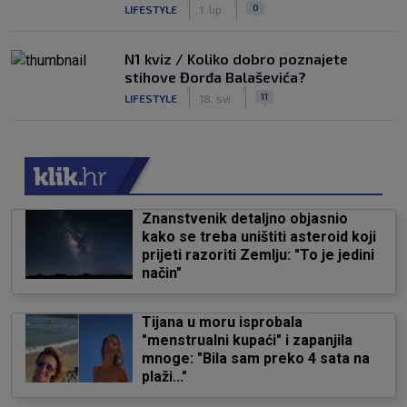
|
|
0
LIFESTYLE
1. lip.
N1 kviz / Koliko dobro poznajete
stihove Đorđa Balaševića?
|
|
11
LIFESTYLE
18. svi.
Znanstvenik detaljno objasnio
kako se treba uništiti asteroid koji
prijeti razoriti Zemlju: "To je jedini
način"
Tijana u moru isprobala
"menstrualni kupaći" i zapanjila
mnoge: "Bila sam preko 4 sata na
plaži..."