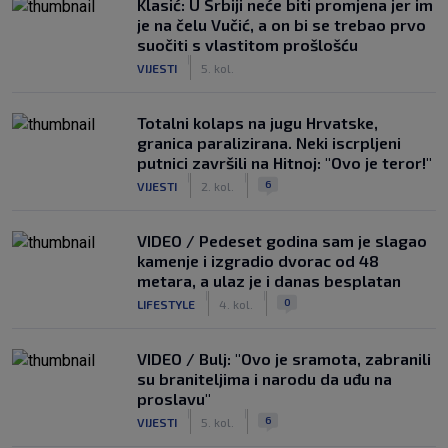
Klasić: U Srbiji neće biti promjena jer im
je na čelu Vučić, a on bi se trebao prvo
suočiti s vlastitom prošlošću
|
VIJESTI
5. kol.
Totalni kolaps na jugu Hrvatske,
granica paralizirana. Neki iscrpljeni
putnici završili na Hitnoj: "Ovo je teror!"
|
|
6
VIJESTI
2. kol.
VIDEO / Pedeset godina sam je slagao
kamenje i izgradio dvorac od 48
metara, a ulaz je i danas besplatan
|
|
0
LIFESTYLE
4. kol.
VIDEO / Bulj: "Ovo je sramota, zabranili
su braniteljima i narodu da uđu na
proslavu"
|
|
6
VIJESTI
5. kol.