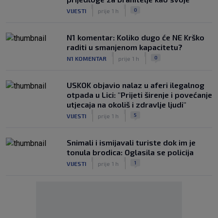
|
|
0
VIJESTI
prije 1 h
N1 komentar: Koliko dugo će NE Krško
raditi u smanjenom kapacitetu?
|
|
0
N1 KOMENTAR
prije 1 h
USKOK objavio nalaz u aferi ilegalnog
otpada u Lici: "Prijeti širenje i povećanje
utjecaja na okoliš i zdravlje ljudi"
|
|
5
VIJESTI
prije 1 h
Snimali i ismijavali turiste dok im je
tonula brodica: Oglasila se policija
|
|
1
VIJESTI
prije 1 h