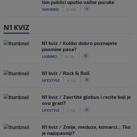
tim publici uputio važne poruke
|
|
4
SHOWBIZ
3. kol.
N1 KVIZ
N1 kviz / Koliko dobro poznajete
pasmine pasa?
|
|
0
LJUBIMCI
13. lip.
N1 kviz / Rock & Roll
|
|
0
LIFESTYLE
8. lip.
N1 kviz / Zavrtite globus i recite koji je
ovo grad?
|
|
0
LIFESTYLE
2. lip.
N1 kviz / Zmije, meduze, komarci... Tko
je najopasniji?