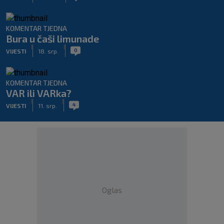
KOMENTAR TJEDNA
Bura u čaši limunade
|
|
0
VIJESTI
18. srp.
KOMENTAR TJEDNA
VAR ili VARka?
|
|
4
VIJESTI
11. srp.
Oglas