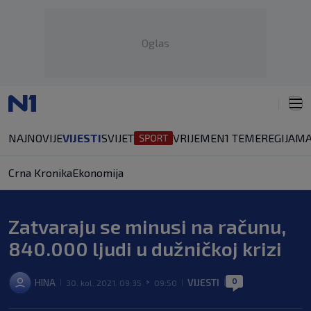
Oglas
NAJNOVIJE
VIJESTI
SVIJET
VRIJEME
N1 TEME
REGIJA
MA
Crna Kronika
Ekonomija
Zatvaraju se minusi na računu,
840.000 ljudi u dužničkoj krizi
0
HINA
VIJESTI
30. kol. 2021. 09:35
09:50
|
>
|
|