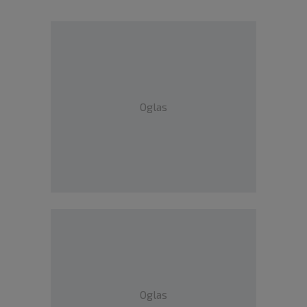
Oglas
Oglas