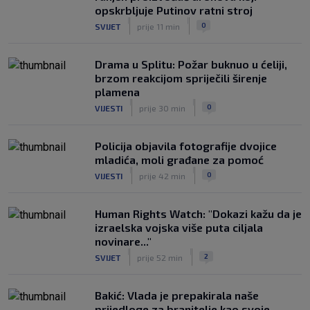
opskrbljuje Putinov ratni stroj
|
|
0
SVIJET
prije 11 min
Drama u Splitu: Požar buknuo u ćeliji,
brzom reakcijom spriječili širenje
plamena
|
|
0
VIJESTI
prije 30 min
Policija objavila fotografije dvojice
mladića, moli građane za pomoć
|
|
0
VIJESTI
prije 42 min
Human Rights Watch: "Dokazi kažu da je
izraelska vojska više puta ciljala
novinare..."
|
|
2
SVIJET
prije 52 min
Bakić: Vlada je prepakirala naše
prijedloge za branitelje kao svoje