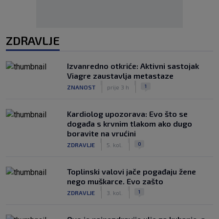
ZDRAVLJE
Izvanredno otkriće: Aktivni sastojak
Viagre zaustavlja metastaze
|
|
1
ZNANOST
prije 3 h
Kardiolog upozorava: Evo što se
događa s krvnim tlakom ako dugo
boravite na vrućini
|
|
0
ZDRAVLJE
5. kol.
Toplinski valovi jače pogađaju žene
nego muškarce. Evo zašto
|
|
1
ZDRAVLJE
3. kol.