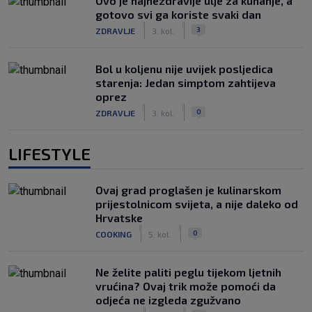
Ovo je najnezdravije ulje za kuhanje, a
gotovo svi ga koriste svaki dan
|
|
3
ZDRAVLJE
3. kol.
Bol u koljenu nije uvijek posljedica
starenja: Jedan simptom zahtijeva
oprez
|
|
0
ZDRAVLJE
3. kol.
LIFESTYLE
Ovaj grad proglašen je kulinarskom
prijestolnicom svijeta, a nije daleko od
Hrvatske
|
|
0
COOKING
5. kol.
Ne želite paliti peglu tijekom ljetnih
vrućina? Ovaj trik može pomoći da
odjeća ne izgleda zgužvano
|
|