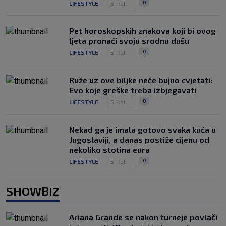
0
LIFESTYLE
5. kol.
Pet horoskopskih znakova koji bi ovog
ljeta pronaći svoju srodnu dušu
|
|
0
LIFESTYLE
5. kol.
Ruže uz ove biljke neće bujno cvjetati:
Evo koje greške treba izbjegavati
|
|
0
LIFESTYLE
5. kol.
Nekad ga je imala gotovo svaka kuća u
Jugoslaviji, a danas postiže cijenu od
nekoliko stotina eura
|
|
0
LIFESTYLE
5. kol.
SHOWBIZ
Ariana Grande se nakon turneje povlači