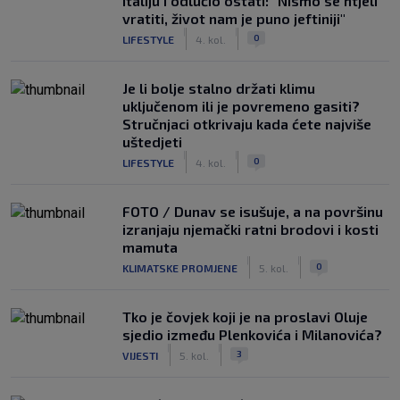
Italiju i odlučio ostati: "Nismo se htjeli
vratiti, život nam je puno jeftiniji"
|
|
0
LIFESTYLE
4. kol.
Je li bolje stalno držati klimu
uključenom ili je povremeno gasiti?
Stručnjaci otkrivaju kada ćete najviše
uštedjeti
|
|
0
LIFESTYLE
4. kol.
FOTO / Dunav se isušuje, a na površinu
izranjaju njemački ratni brodovi i kosti
mamuta
|
|
0
KLIMATSKE PROMJENE
5. kol.
Tko je čovjek koji je na proslavi Oluje
sjedio između Plenkovića i Milanovića?
|
|
3
VIJESTI
5. kol.