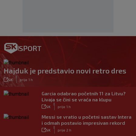
SPORT
Hajduk je predstavio novi retro dres
|
SK
prije 1 h
Garcia odabrao početnih 11 za Litvu?
Livaja se čini se vraća na klupu
|
SK
prije 1 h
Messi se vratio u početni sastav Intera
i odmah postavio impresivan rekord
|
SK
prije 2 h