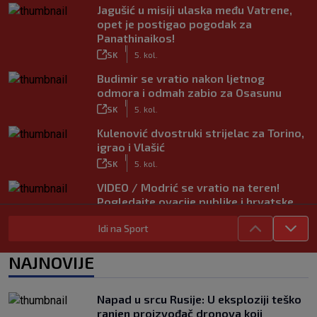
Jagušić u misiji ulaska među Vatrene,
opet je postigao pogodak za
Panathinaikos!
|
SK
5. kol.
Budimir se vratio nakon ljetnog
odmora i odmah zabio za Osasunu
|
SK
5. kol.
Kulenović dvostruki strijelac za Torino,
igrao i Vlašić
|
SK
5. kol.
VIDEO / Modrić se vratio na teren!
Pogledajte ovacije publike i hrvatske
zastave na tribinama
Idi na Sport
|
SK
5. kol.
Tinejdžer iz Zimbabvea srušio bivšeg
NAJNOVIJE
trenera Hajduka, utakmica kasnila zbog
prometnog kaosa
|
Napad u srcu Rusije: U eksploziji teško
SK
5. kol.
ranjen proizvođač dronova koji