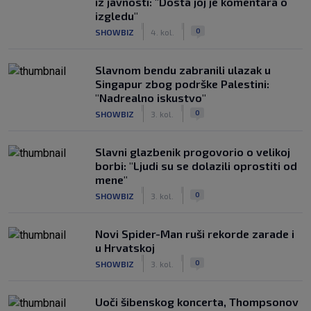
iz javnosti: "Dosta joj je komentara o
izgledu"
|
|
0
SHOWBIZ
4. kol.
Slavnom bendu zabranili ulazak u
Singapur zbog podrške Palestini:
"Nadrealno iskustvo"
|
|
0
SHOWBIZ
3. kol.
Slavni glazbenik progovorio o velikoj
borbi: "Ljudi su se dolazili oprostiti od
mene"
|
|
0
SHOWBIZ
3. kol.
Novi Spider-Man ruši rekorde zarade i
u Hrvatskoj
|
|
0
SHOWBIZ
3. kol.
Uoči šibenskog koncerta, Thompsonov