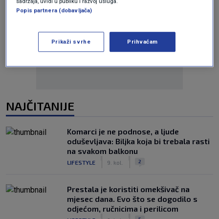
sadržaja, uvidi u publiku i razvoj usluga.
Popis partnera (dobavljača)
Oglas
Prikaži svrhe
Prihvaćam
NAJČITANIJE
Komarci je ne podnose, a ljude
oduševljava: Biljka koja bi trebala rasti
na svakom balkonu
|
|
2
LIFESTYLE
9. kol.
Prestala je koristiti omekšivač na
mjesec dana. Evo što se dogodilo s
odjećom, ručnicima i perilicom
|
|
5