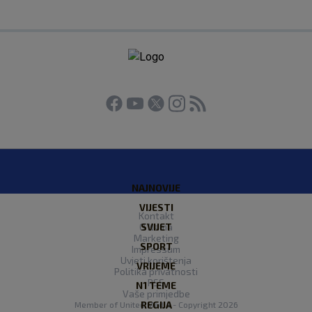
NAJNOVIJE
VIJESTI
Kontakt
O Nama
SVIJET
Marketing
SPORT
Impressum
Uvjeti korištenja
VRIJEME
Politika privatnosti
RSS
N1 TEME
Vaše primjedbe
REGIJA
Member of
United Media
- Copyright 2026