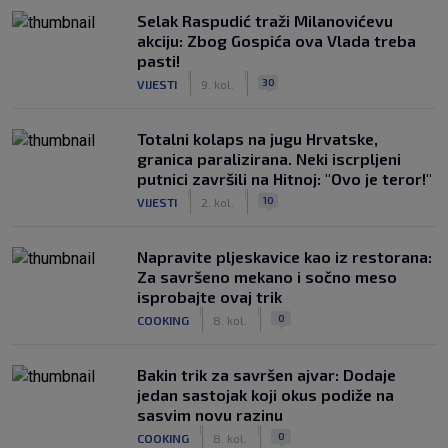
Selak Raspudić traži Milanovićevu
akciju: Zbog Gospića ova Vlada treba
pasti!
|
|
30
VIJESTI
9. kol.
Totalni kolaps na jugu Hrvatske,
granica paralizirana. Neki iscrpljeni
putnici završili na Hitnoj: "Ovo je teror!"
|
|
10
VIJESTI
2. kol.
Napravite pljeskavice kao iz restorana:
Za savršeno mekano i sočno meso
isprobajte ovaj trik
|
|
0
COOKING
8. kol.
Bakin trik za savršen ajvar: Dodaje
jedan sastojak koji okus podiže na
sasvim novu razinu
|
|
0
COOKING
8. kol.