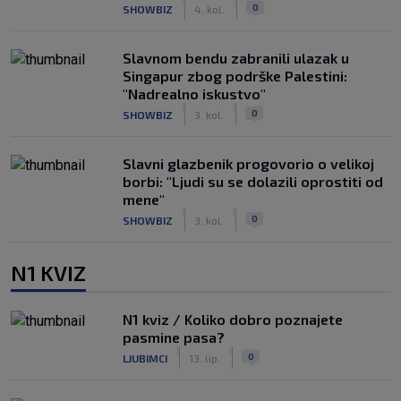
|
|
0
SHOWBIZ
4. kol.
Slavnom bendu zabranili ulazak u
Singapur zbog podrške Palestini:
"Nadrealno iskustvo"
|
|
0
SHOWBIZ
3. kol.
Slavni glazbenik progovorio o velikoj
borbi: "Ljudi su se dolazili oprostiti od
mene"
|
|
0
SHOWBIZ
3. kol.
N1 KVIZ
N1 kviz / Koliko dobro poznajete
pasmine pasa?
|
|
0
LJUBIMCI
13. lip.