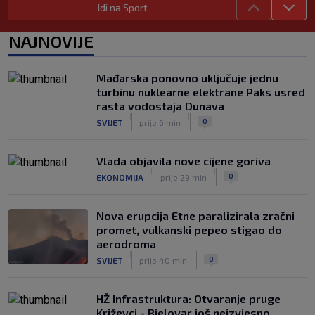
Idi na Sport
|
SK
9. kol.
Juniori Dinama poraženi u finalu
NAJNOVIJE
juniorskog turnira Mladen Ramljak
|
SK
9. kol.
Mađarska ponovno uključuje jednu
Sjajni Varaždin razbio Slaven u derbiju
turbinu nuklearne elektrane Paks usred
sjevera
rasta vodostaja Dunava
|
|
|
SK
9. kol.
0
SVIJET
prije 6 min
Vlada objavila nove cijene goriva
|
|
0
EKONOMIJA
prije 29 min
Nova erupcija Etne paralizirala zračni
promet, vulkanski pepeo stigao do
aerodroma
|
|
0
SVIJET
prije 40 min
HŽ Infrastruktura: Otvaranje pruge
Križevci - Bjelovar još neizvjesno