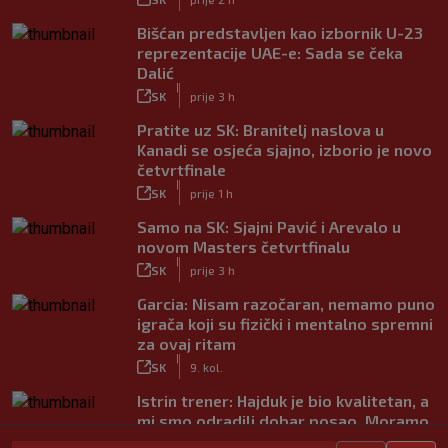
Bišćan predstavljen kao izbornik U-23
reprezentacije UAE-e: Sada se čeka
Dalić
|
SK
prije 3 h
Pratite uz SK: Branitelj naslova u
Kanadi se osjeća sjajno, izborio je novo
četvrtfinale
|
SK
prije 1 h
Samo na SK: Sjajni Pavić i Arevalo u
novom Masters četvrtfinalu
|
SK
prije 3 h
Garcia: Nisam razočaran, nemamo puno
igrača koji su fizički i mentalno spremni
za ovaj ritam
|
SK
9. kol.
Istrin trener: Hajduk je bio kvalitetan, a
mi smo odradili dobar posao. Moramo
popraviti koncentraciju