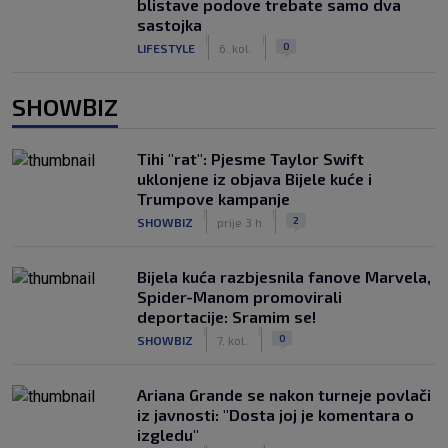
blistave podove trebate samo dva
sastojka
|
|
0
LIFESTYLE
6. kol.
SHOWBIZ
Tihi "rat": Pjesme Taylor Swift
uklonjene iz objava Bijele kuće i
Trumpove kampanje
|
|
2
SHOWBIZ
prije 3 h
Bijela kuća razbjesnila fanove Marvela,
Spider-Manom promovirali
deportacije: Sramim se!
|
|
0
SHOWBIZ
7. kol.
Ariana Grande se nakon turneje povlači
iz javnosti: "Dosta joj je komentara o
izgledu"