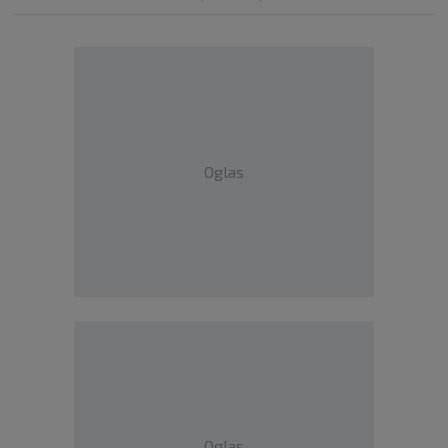
Oglas
Oglas