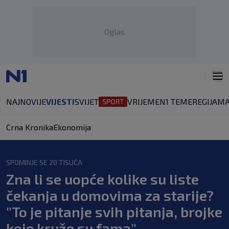
Oglas
NAJNOVIJE
VIJESTI
SVIJET
VRIJEME
N1 TEME
REGIJA
MA
Crna Kronika
Ekonomija
SPOMINJE SE 20 TISUĆA
Zna li se uopće kolike su liste
čekanja u domovima za starije?
"To je pitanje svih pitanja, brojke
koje kruže su fama"