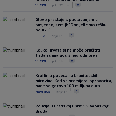
|
|
0
VIJESTI
prije 52 min
Glovo prestaje s poslovanjem u
susjednoj zemlji: "Donijeli smo tešku
odluku"
|
|
0
REGIJA
prije 1 h
Koliko Hrvata si ne može priuštiti
tjedan dana godišnjeg odmora?
|
|
0
VIJESTI
prije 1 h
Kroflin o povećanju braniteljskih
mirovina: Kad se premijera isprovocira,
nađe se gotovo 100 milijuna eura
|
|
0
NOVI DAN
prije 1 h
Policija u Gradskoj upravi Slavonskog
Broda
|
|