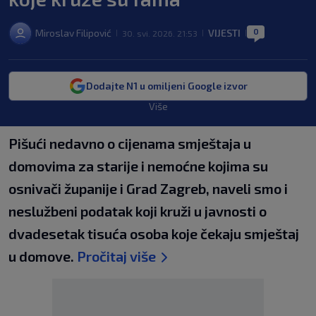
0
Miroslav Filipović
VIJESTI
30. svi. 2026. 21:53
|
|
|
Dodajte N1 u omiljeni Google izvor
Više
Pišući nedavno o cijenama smještaja u
domovima za starije i nemoćne kojima su
osnivači županije i Grad Zagreb, naveli smo i
neslužbeni podatak koji kruži u javnosti o
dvadesetak tisuća osoba koje čekaju smještaj
u domove.
Pročitaj više