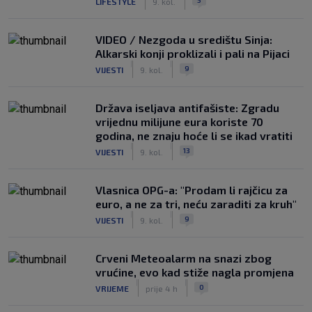
LIFESTYLE
9. kol.
VIDEO / Nezgoda u središtu Sinja:
Alkarski konji proklizali i pali na Pijaci
|
|
9
VIJESTI
9. kol.
Država iseljava antifašiste: Zgradu
vrijednu milijune eura koriste 70
godina, ne znaju hoće li se ikad vratiti
|
|
13
VIJESTI
9. kol.
Vlasnica OPG-a: "Prodam li rajčicu za
euro, a ne za tri, neću zaraditi za kruh"
|
|
9
VIJESTI
9. kol.
Crveni Meteoalarm na snazi zbog
vrućine, evo kad stiže nagla promjena
|
|
0
VRIJEME
prije 4 h