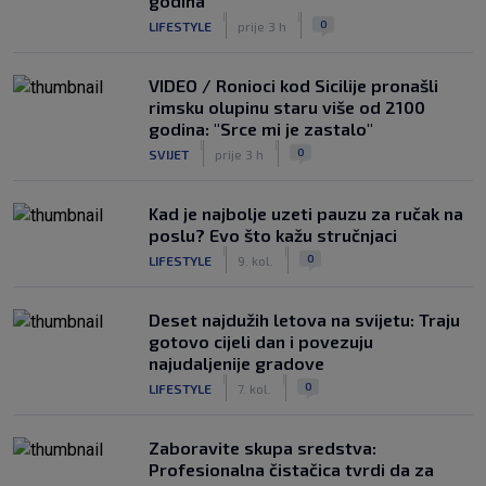
godina
|
|
0
LIFESTYLE
prije 3 h
VIDEO / Ronioci kod Sicilije pronašli
rimsku olupinu staru više od 2100
godina: "Srce mi je zastalo"
|
|
0
SVIJET
prije 3 h
Kad je najbolje uzeti pauzu za ručak na
poslu? Evo što kažu stručnjaci
|
|
0
LIFESTYLE
9. kol.
Deset najdužih letova na svijetu: Traju
gotovo cijeli dan i povezuju
najudaljenije gradove
|
|
0
LIFESTYLE
7. kol.
Zaboravite skupa sredstva:
Profesionalna čistačica tvrdi da za