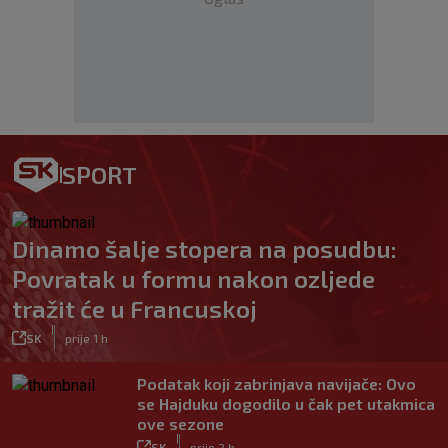
SPORT
Dinamo šalje stopera na posudbu:
Povratak u formu nakon ozljede
tražit će u Francuskoj
|
SK
prije 1 h
Podatak koji zabrinjava navijače: Ovo
se Hajduku dogodilo u čak pet utakmica
ove sezone
|
SK
prije 2 h