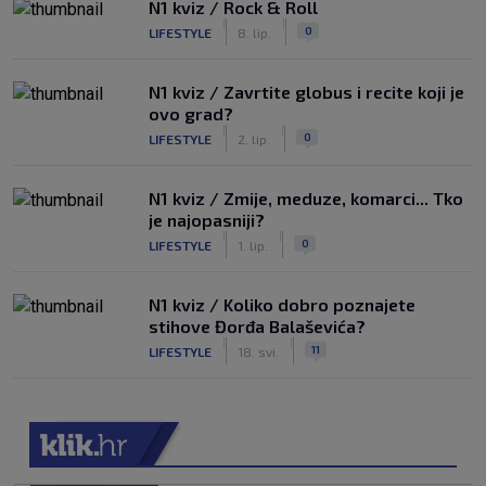
N1 kviz / Rock & Roll
|
|
0
LIFESTYLE
8. lip.
N1 kviz / Zavrtite globus i recite koji je
ovo grad?
|
|
0
LIFESTYLE
2. lip.
N1 kviz / Zmije, meduze, komarci... Tko
je najopasniji?
|
|
0
LIFESTYLE
1. lip.
N1 kviz / Koliko dobro poznajete
stihove Đorđa Balaševića?
|
|
11
LIFESTYLE
18. svi.