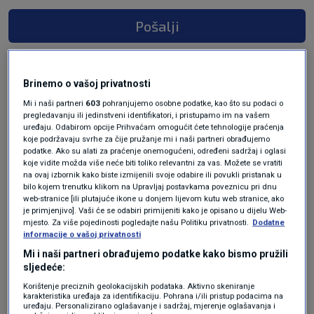
Pošalji
Brinemo o vašoj privatnosti
Mi i naši partneri
603
pohranjujemo osobne podatke, kao što su podaci o
pregledavanju ili jedinstveni identifikatori, i pristupamo im na vašem
uređaju. Odabirom opcije Prihvaćam omogućit ćete tehnologije praćenja
koje podržavaju svrhe za čije pružanje mi i naši partneri obrađujemo
podatke. Ako su alati za praćenje onemogućeni, određeni sadržaj i oglasi
koje vidite možda više neće biti toliko relevantni za vas. Možete se vratiti
na ovaj izbornik kako biste izmijenili svoje odabire ili povukli pristanak u
Oglas
bilo kojem trenutku klikom na Upravljaj postavkama poveznicu pri dnu
web-stranice [ili plutajuće ikone u donjem lijevom kutu web stranice, ako
je primjenjivo]. Vaši će se odabiri primijeniti kako je opisano u dijelu Web-
mjesto. Za više pojedinosti pogledajte našu Politiku privatnosti.
Dodatne
informacije o vašoj privatnosti
Mi i naši partneri obrađujemo podatke kako bismo pružili
sljedeće:
Korištenje preciznih geolokacijskih podataka. Aktivno skeniranje
karakteristika uređaja za identifikaciju. Pohrana i/ili pristup podacima na
uređaju. Personalizirano oglašavanje i sadržaj, mjerenje oglašavanja i