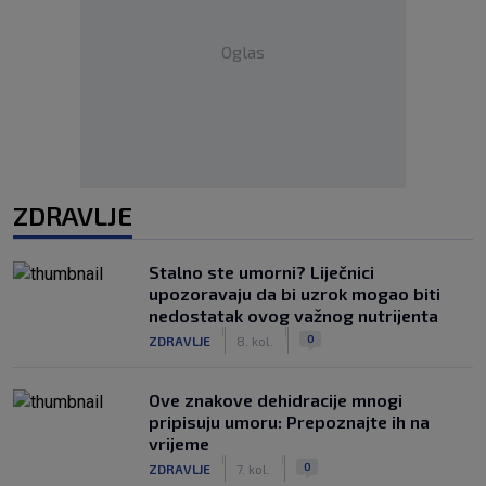
Oglas
ZDRAVLJE
Stalno ste umorni? Liječnici
upozoravaju da bi uzrok mogao biti
nedostatak ovog važnog nutrijenta
|
|
0
ZDRAVLJE
8. kol.
Ove znakove dehidracije mnogi
pripisuju umoru: Prepoznajte ih na
vrijeme
|
|
0
ZDRAVLJE
7. kol.