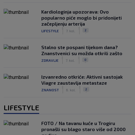
Kardiologinja upozorava: Ovo
popularno piće moglo bi pridonijeti
začepljenju arterija
|
|
2
LIFESTYLE
7. kol.
Stalno ste pospani tijekom dana?
Znanstvenici su možda otkrili zašto
|
|
0
ZDRAVLJE
7. kol.
Izvanredno otkriće: Aktivni sastojak
Viagre zaustavlja metastaze
|
|
2
ZNANOST
6. kol.
LIFESTYLE
FOTO / Na tavanu kuće u Trogiru
pronašli su blago staro više od 2000