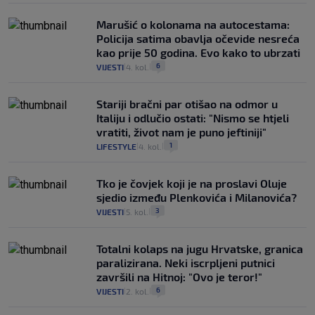
Marušić o kolonama na autocestama:
Policija satima obavlja očevide nesreća
kao prije 50 godina. Evo kako to ubrzati
6
VIJESTI
4. kol.
|
|
Stariji bračni par otišao na odmor u
Italiju i odlučio ostati: "Nismo se htjeli
vratiti, život nam je puno jeftiniji"
1
LIFESTYLE
4. kol.
|
|
Tko je čovjek koji je na proslavi Oluje
sjedio između Plenkovića i Milanovića?
3
VIJESTI
5. kol.
|
|
Totalni kolaps na jugu Hrvatske, granica
paralizirana. Neki iscrpljeni putnici
završili na Hitnoj: "Ovo je teror!"
6
VIJESTI
2. kol.
|
|