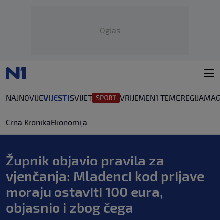
Oglas
NAJNOVIJE
VIJESTI
SVIJET
VRIJEME
N1 TEME
REGIJA
MAG
Crna Kronika
Ekonomija
Župnik objavio pravila za
vjenčanja: Mladenci kod prijave
moraju ostaviti 100 eura,
objasnio i zbog čega