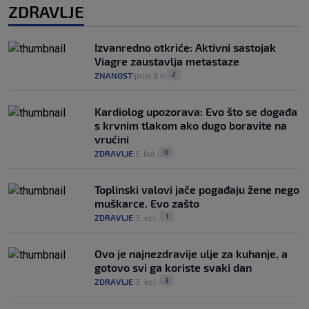
ZDRAVLJE
Izvanredno otkriće: Aktivni sastojak
Viagre zaustavlja metastaze
2
ZNANOST
prije 8 h
|
|
Kardiolog upozorava: Evo što se događa
s krvnim tlakom ako dugo boravite na
vrućini
0
ZDRAVLJE
5. kol.
|
|
Toplinski valovi jače pogađaju žene nego
muškarce. Evo zašto
1
ZDRAVLJE
3. kol.
|
|
Ovo je najnezdravije ulje za kuhanje, a
gotovo svi ga koriste svaki dan
3
ZDRAVLJE
3. kol.
|
|