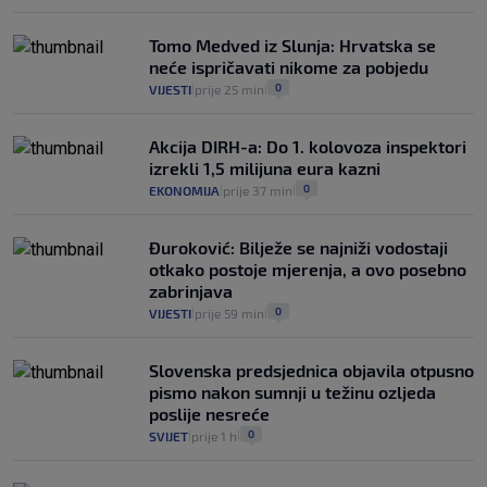
VIJESTI
30. srp.
Tomo Medved iz Slunja: Hrvatska se
neće ispričavati nikome za pobjedu
0
VIJESTI
prije 25 min
|
|
Akcija DIRH-a: Do 1. kolovoza inspektori
izrekli 1,5 milijuna eura kazni
0
EKONOMIJA
prije 37 min
|
|
Đuroković: Bilježe se najniži vodostaji
otkako postoje mjerenja, a ovo posebno
zabrinjava
0
VIJESTI
prije 59 min
|
|
Slovenska predsjednica objavila otpusno
pismo nakon sumnji u težinu ozljeda
poslije nesreće
0
SVIJET
prije 1 h
|
|