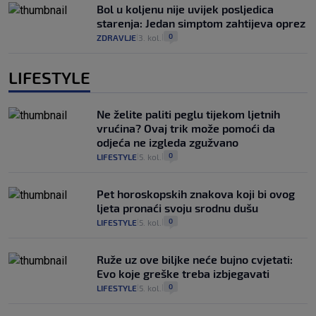
Bol u koljenu nije uvijek posljedica
starenja: Jedan simptom zahtijeva oprez
0
ZDRAVLJE
3. kol.
|
|
LIFESTYLE
Ne želite paliti peglu tijekom ljetnih
vrućina? Ovaj trik može pomoći da
odjeća ne izgleda zgužvano
0
LIFESTYLE
5. kol.
|
|
Pet horoskopskih znakova koji bi ovog
ljeta pronaći svoju srodnu dušu
0
LIFESTYLE
5. kol.
|
|
Ruže uz ove biljke neće bujno cvjetati:
Evo koje greške treba izbjegavati
0
LIFESTYLE
5. kol.
|
|