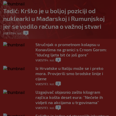
Tadić: Krško je u boljoj poziciji od
nuklearki u Mađarskoj i Rumunjskoj
jer se vodilo računa o važnoj stvari
5
VIJESTI
4. kol.
|
|
Stručnjak o prometnom kolapsu u
Konavlima na granici s Crnom Gorom:
"Idućeg ljeta bit će još gore"
3
VIJESTI
4. kol.
|
|
Iz Hrvatske u Italiju može se i preko
mora. Provjerili smo brodske linije i
cijene
2
VIJESTI
3. kol.
|
|
Uzgajivač objasnio zašto kilogram
rajčica košta deset eura: "Nećete ih
vidjeti na akcijama u trgovinama"
7
VIJESTI
3. kol.
|
|
Selidba je jedno od stresnijih iskustava.