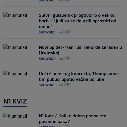
SHOWBIZ
3. kol.
Slavni glazbenik progovorio o velikoj
borbi: "Ljudi su se dolazili oprostiti od
mene"
0
SHOWBIZ
3. kol.
|
|
Novi Spider-Man ruši rekorde zarade i u
Hrvatskoj
0
SHOWBIZ
3. kol.
|
|
Uoči šibenskog koncerta, Thompsonov
tim publici uputio važne poruke
4
SHOWBIZ
3. kol.
|
|
N1 KVIZ
N1 kviz / Koliko dobro poznajete
pasmine pasa?
0
|
|