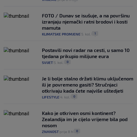
FOTO / Dunav se isušuje, a na površinu
izranjaju njemački ratni brodovi i kosti
mamuta
1
KLIMATSKE PROMJENE
5. kol.
|
|
Postavili novi radar na cesti, u samo 10
tjedana prikupio milijune eura
0
SVIJET
5. kol.
|
|
Je li bolje stalno držati klimu uključenom
ili je povremeno gasiti? Stručnjaci
otkrivaju kada ćete najviše uštedjeti
0
LIFESTYLE
4. kol.
|
|
Kako je otkriven osmi kontinent?
Zealandija im je cijelo vrijeme bila pod
nosom
0
ZNANOST
prije 8 h
|
|