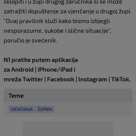
sklopiti i u župi drugog zaručnika ili se može
zatražiti dopuštenje za vjenčanje u drugoj župi.
"Ovaj pravilnik služi kako bismo izbjegli
nesporazume, sukobe i slične situacije",
poručio je svećenik.
N1 pratite putem aplikacija
za
Android
|
iPhone/iPad
i
mreža
Twitter
|
Facebook
|
Instagram
|
TikTok
.
Teme
VJENČANJA
ŽUPNIK