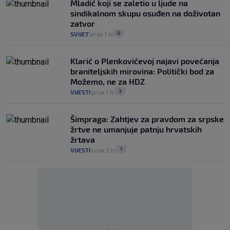
Mladić koji se zaletio u ljude na
sindikalnom skupu osuđen na doživotan
zatvor
0
SVIJET
prije 1 h
|
|
Klarić o Plenkovićevoj najavi povećanja
braniteljskih mirovina: Politički bod za
Možemo, ne za HDZ
3
VIJESTI
prije 1 h
|
|
Šimpraga: Zahtjev za pravdom za srpske
žrtve ne umanjuje patnju hrvatskih
žrtava
1
VIJESTI
prije 2 h
|
|