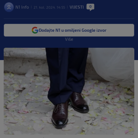
0
N1 Info
VIJESTI
21. kol. 2024. 14:55
|
|
|
Dodajte N1 u omiljeni Google izvor
Više