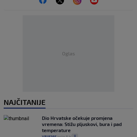
Oglas
NAJČITANIJE
Dio Hrvatske očekuje promjena
vremena: Stižu pljuskovi, bura i pad
temperature
0
VRIJEME
prije 8 h
|
|