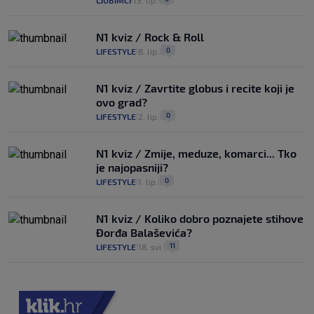
LJUBIMCI
13. lip.
N1 kviz / Rock & Roll
0
LIFESTYLE
8. lip.
|
|
N1 kviz / Zavrtite globus i recite koji je
ovo grad?
0
LIFESTYLE
2. lip.
|
|
N1 kviz / Zmije, meduze, komarci... Tko
je najopasniji?
0
LIFESTYLE
1. lip.
|
|
N1 kviz / Koliko dobro poznajete stihove
Đorđa Balaševića?
11
LIFESTYLE
18. svi.
|
|