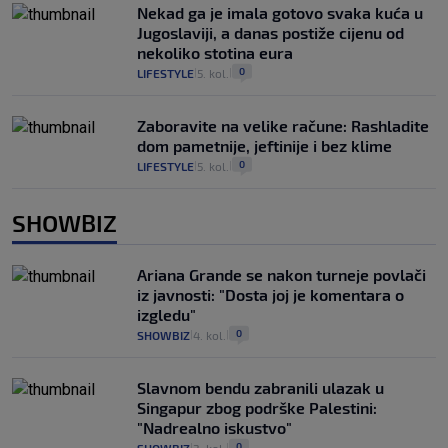
Nekad ga je imala gotovo svaka kuća u
Jugoslaviji, a danas postiže cijenu od
nekoliko stotina eura
0
LIFESTYLE
5. kol.
|
|
Zaboravite na velike račune: Rashladite
dom pametnije, jeftinije i bez klime
0
LIFESTYLE
5. kol.
|
|
SHOWBIZ
Ariana Grande se nakon turneje povlači
iz javnosti: "Dosta joj je komentara o
izgledu"
0
SHOWBIZ
4. kol.
|
|
Slavnom bendu zabranili ulazak u
Singapur zbog podrške Palestini:
"Nadrealno iskustvo"
0
|
|