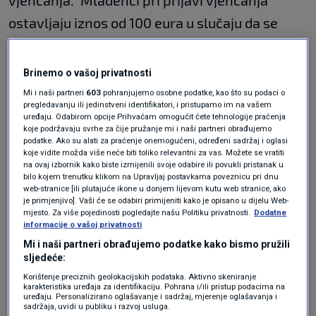
vjenčanja." Mladenci pri prijavi vjenčanja
ostavljaju iznos od 100 eura u slučaju da se
prostor oko crkve ostavi neuredan. Novac
dobivaju natrag ako je sve u redu", naveo je
Brinemo o vašoj privatnosti
župnik.
Mi i naši partneri
603
pohranjujemo osobne podatke, kao što su podaci o
pregledavanju ili jedinstveni identifikatori, i pristupamo im na vašem
uređaju. Odabirom opcije Prihvaćam omogućit ćete tehnologije praćenja
koje podržavaju svrhe za čije pružanje mi i naši partneri obrađujemo
U obavijesti na Facebook stranici župe također
podatke. Ako su alati za praćenje onemogućeni, određeni sadržaj i oglasi
koje vidite možda više neće biti toliko relevantni za vas. Možete se vratiti
stoji kako su potrebni dokumenti za vjenčanje
na ovaj izbornik kako biste izmijenili svoje odabire ili povukli pristanak u
bilo kojem trenutku klikom na Upravljaj postavkama poveznicu pri dnu
u crkvi krsni list za zaručnike, potvrde o
web-stranice [ili plutajuće ikone u donjem lijevom kutu web stranice, ako
pohađanju ženidbenog tečaja za oboje
je primjenjivo]. Vaši će se odabiri primijeniti kako je opisano u dijelu Web-
mjesto. Za više pojedinosti pogledajte našu Politiku privatnosti.
Dodatne
zaručnika, potvrda iz matičnog ureda o
informacije o vašoj privatnosti
Mi i naši partneri obrađujemo podatke kako bismo pružili
ispunjavanju pretpostavki za sklapanje braka,
sljedeće:
a u slučajevima kada su zaručnici prethodno
Korištenje preciznih geolokacijskih podataka. Aktivno skeniranje
karakteristika uređaja za identifikaciju. Pohrana i/ili pristup podacima na
građanski vjenčani i vjenčani list.
uređaju. Personalizirano oglašavanje i sadržaj, mjerenje oglašavanja i
sadržaja, uvidi u publiku i razvoj usluga.