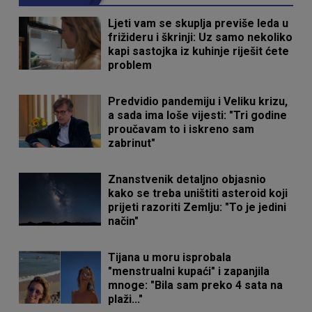
Ljeti vam se skuplja previše leda u
frižideru i škrinji: Uz samo nekoliko
kapi sastojka iz kuhinje riješit ćete
problem
Predvidio pandemiju i Veliku krizu,
a sada ima loše vijesti: "Tri godine
proučavam to i iskreno sam
zabrinut"
Znanstvenik detaljno objasnio
kako se treba uništiti asteroid koji
prijeti razoriti Zemlju: "To je jedini
način"
Tijana u moru isprobala
"menstrualni kupaći" i zapanjila
mnoge: "Bila sam preko 4 sata na
plaži..."