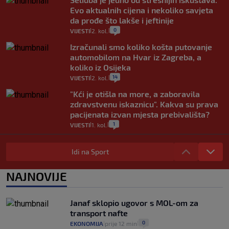
Evo aktualnih cijena i nekoliko savjeta
da prođe što lakše i jeftinije
0
VIJESTI
2. kol.
|
|
Izračunali smo koliko košta putovanje
automobilom na Hvar iz Zagreba, a
koliko iz Osijeka
14
VIJESTI
2. kol.
|
|
"Kći je otišla na more, a zaboravila
zdravstvenu iskaznicu". Kakva su prava
pacijenata izvan mjesta prebivališta?
1
VIJESTI
1. kol.
|
|
Provjerili smo "što ćemo onda" ako
Plenković na 15 dana ukine mjere: "Ne bi
Idi na Sport
se dogodilo ništa. Vlada se zaljubila u te
intervencije"
NAJNOVIJE
25
VIJESTI
30. srp.
|
|
Analitičar o Mostu: Oni su u yin-yang
Janaf sklopio ugovor s MOL-om za
poziciji i imaju drugog najpoznatijeg
transport nafte
bravara u povijesti Hrvatske
0
EKONOMIJA
prije 12 min
|
|
16
|
|