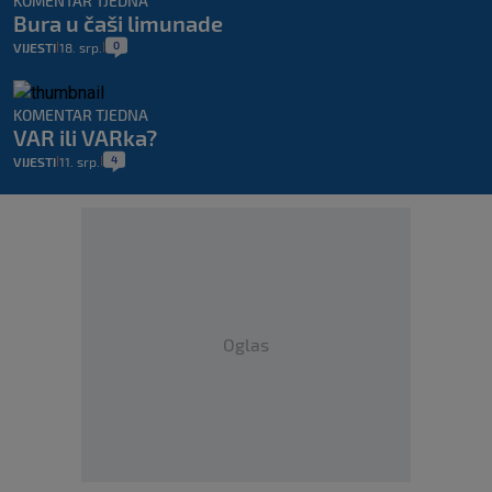
KOMENTAR TJEDNA
Bura u čaši limunade
0
VIJESTI
18. srp.
|
|
KOMENTAR TJEDNA
VAR ili VARka?
4
VIJESTI
11. srp.
|
|
Oglas