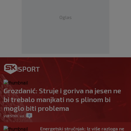
Oglas
SPORT
Grozdanić: Struje i goriva na jesen ne
bi trebalo manjkati no s plinom bi
moglo biti problema
0
VIJESTI
8. kol.
|
|
Energetski stručnjak: Iz više razloga ne