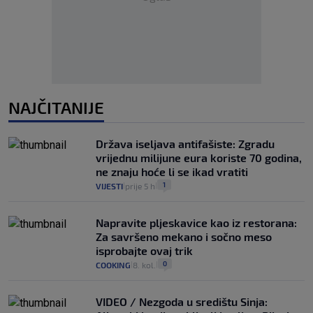
NAJČITANIJE
Država iseljava antifašiste: Zgradu
vrijednu milijune eura koriste 70 godina,
ne znaju hoće li se ikad vratiti
1
VIJESTI
prije 5 h
|
|
Napravite pljeskavice kao iz restorana:
Za savršeno mekano i sočno meso
isprobajte ovaj trik
0
COOKING
8. kol.
|
|
VIDEO / Nezgoda u središtu Sinja: