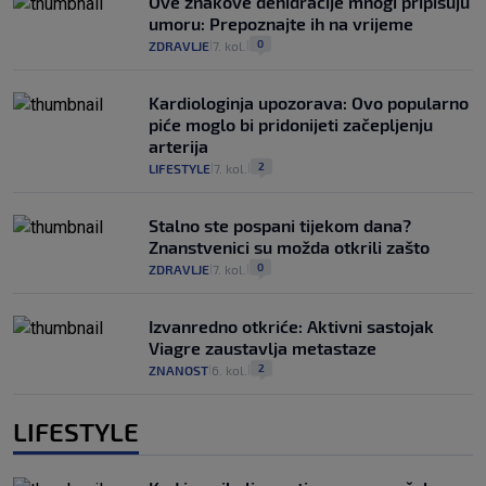
Ove znakove dehidracije mnogi pripisuju
umoru: Prepoznajte ih na vrijeme
0
ZDRAVLJE
7. kol.
|
|
Kardiologinja upozorava: Ovo popularno
piće moglo bi pridonijeti začepljenju
arterija
2
LIFESTYLE
7. kol.
|
|
Stalno ste pospani tijekom dana?
Znanstvenici su možda otkrili zašto
0
ZDRAVLJE
7. kol.
|
|
Izvanredno otkriće: Aktivni sastojak
Viagre zaustavlja metastaze
2
ZNANOST
6. kol.
|
|
LIFESTYLE