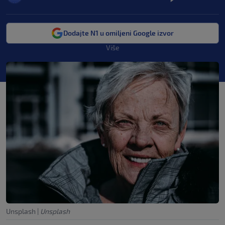
Dodajte N1 u omiljeni Google izvor
Više
Unsplash
|
Unsplash