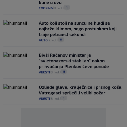
kune u ovu
1
COOKING
8. kol.
|
|
Auto koji stoji na suncu ne hladi se
najbrže klimom, nego postupkom koji
traje petnaest sekundi
0
AUTO
7. kol.
|
|
Bivši Račanov ministar je
"svjetonazorski stabilan" nakon
prihvaćanja Plenkovićeve ponude
11
VIJESTI
8. kol.
|
|
Ozljede glave, kralježnice i prsnog koša:
Vatrogasci spriječili veliki požar
1
VIJESTI
8. kol.
|
|