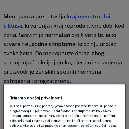
Menopauza predstavlja
kraj menstrualnih
ciklusa
, krvarenja i kraj reproduktivne dobi kod
žena. Sasvim je normalan dio života te, iako
stvara neugodne simptome, kroz nju prolazi
svaka žena. Do menopauze dolazi zbog
smanjenja funkcije jajnika, ujedno i smanjenja
proizvodnje ženskih spolnih hormona
estrogena i progesterona.
Za vrijeme
normalnog menstrualnog ciklusa
Brinemo o vašoj privatnosti
Mi i naši partneri
603
pohranjujemo osobne podatke, kao što su podaci o
dolazi do otpuštanja hormona koji su
pregledavanju ili jedinstveni identifikatori, i pristupamo im na vašem
uređaju. Odabirom opcije Prihvaćam omogućit ćete tehnologije praćenja
odgovorni za cijeli ciklus. Hormone otpuštaju
koje podržavaju svrhe za čije pružanje mi i naši partneri obrađujemo
folikule ili vrećice ispunjene tekućinom u
podatke. Ako su alati za praćenje onemogućeni, određeni sadržaj i oglasi