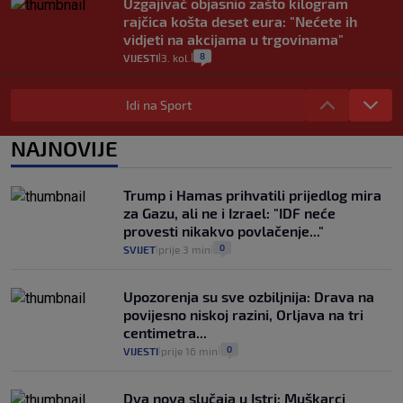
Uzgajivač objasnio zašto kilogram
rajčica košta deset eura: "Nećete ih
vidjeti na akcijama u trgovinama"
8
VIJESTI
3. kol.
|
|
Selidba je jedno od stresnijih iskustava.
Evo aktualnih cijena i nekoliko savjeta
Idi na Sport
da prođe što lakše i jeftinije
0
VIJESTI
2. kol.
NAJNOVIJE
|
|
Izračunali smo koliko košta putovanje
automobilom na Hvar iz Zagreba, a
Trump i Hamas prihvatili prijedlog mira
koliko iz Osijeka
za Gazu, ali ne i Izrael: "IDF neće
14
VIJESTI
2. kol.
|
|
provesti nikakvo povlačenje..."
0
SVIJET
prije 3 min
|
|
Upozorenja su sve ozbiljnija: Drava na
povijesno niskoj razini, Orljava na tri
centimetra...
0
VIJESTI
prije 16 min
|
|
Dva nova slučaja u Istri: Muškarci