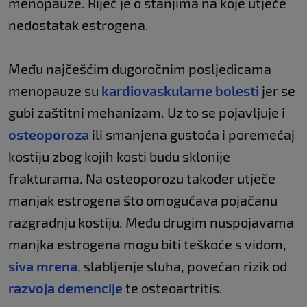
menopauze. Riječ je o stanjima na koje utječe
nedostatak estrogena.
Među najčešćim dugoročnim posljedicama
menopauze su
kardiovaskularne bolesti
jer se
gubi zaštitni mehanizam. Uz to se pojavljuje i
osteoporoza
ili smanjena gustoća i poremećaj
kostiju zbog kojih kosti budu sklonije
frakturama. Na osteoporozu također utječe
manjak estrogena što omogućava pojačanu
razgradnju kostiju. Među drugim nuspojavama
manjka estrogena mogu biti teškoće s vidom,
siva mrena
, slabljenje sluha, povećan rizik od
razvoja demencije
te osteoartritis.