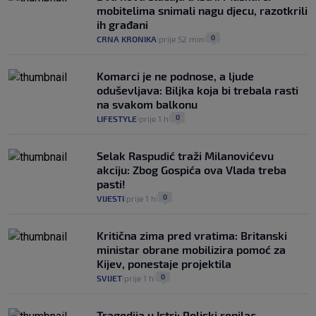
mobitelima snimali nagu djecu, razotkrili
ih građani
0
CRNA KRONIKA
prije 52 min
|
|
Komarci je ne podnose, a ljude
oduševljava: Biljka koja bi trebala rasti
na svakom balkonu
0
LIFESTYLE
prije 1 h
|
|
Selak Raspudić traži Milanovićevu
akciju: Zbog Gospića ova Vlada treba
pasti!
0
VIJESTI
prije 1 h
|
|
Kritična zima pred vratima: Britanski
ministar obrane mobilizira pomoć za
Kijev, ponestaje projektila
0
SVIJET
prije 1 h
|
|
Tragedija u Istri: Poljski ronilac