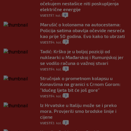
očekujem nestašice niti poskupljenja
električne energije
0
VIJESTI
7. kol.
|
|
Marušić o kolonama na autocestama:
Policija satima obavlja očevide nesreća
kao prije 50 godina. Evo kako to ubrzati
7
VIJESTI
4. kol.
|
|
Tadić: Krško je u boljoj poziciji od
nuklearki u Mađarskoj i Rumunjskoj jer
se vodilo računa o važnoj stvari
5
VIJESTI
4. kol.
|
|
Stručnjak o prometnom kolapsu u
Konavlima na granici s Crnom Gorom:
"Idućeg ljeta bit će još gore"
3
VIJESTI
4. kol.
|
|
Iz Hrvatske u Italiju može se i preko
mora. Provjerili smo brodske linije i
cijene
2
VIJESTI
3. kol.
|
|