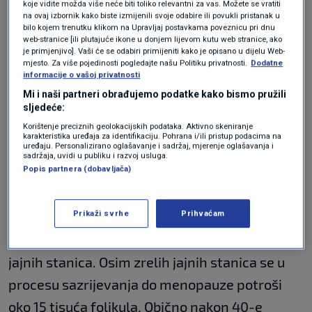
koje vidite možda više neće biti toliko relevantni za vas. Možete se vratiti
kojima se nalaze jajne stanice. Folikuli se
na ovaj izbornik kako biste izmijenili svoje odabire ili povukli pristanak u
bilo kojem trenutku klikom na Upravljaj postavkama poveznicu pri dnu
stalno troše, a sa smanjenjem tog broja opada
web-stranice [ili plutajuće ikone u donjem lijevom kutu web stranice, ako
je primjenjivo]. Vaši će se odabiri primijeniti kako je opisano u dijelu Web-
i funkcija jajnika te se smanjuje reproduktivna
mjesto. Za više pojedinosti pogledajte našu Politiku privatnosti.
Dodatne
informacije o vašoj privatnosti
mogućnost kod žene.
Mi i naši partneri obrađujemo podatke kako bismo pružili
sljedeće:
Proces starenja jajnika se ne može zaustaviti
Korištenje preciznih geolokacijskih podataka. Aktivno skeniranje
karakteristika uređaja za identifikaciju. Pohrana i/ili pristup podacima na
uređaju. Personalizirano oglašavanje i sadržaj, mjerenje oglašavanja i
jer on počinje već s rođenjem. Žene se rađaju s
sadržaja, uvidi u publiku i razvoj usluga.
Popis partnera (dobavljača)
oko milijun do dva folikula, a taj broj se već do
prve menstruacije smanjuje na oko 200 tisuća.
Prikaži svrhe
Prihvaćam
Žene u prosjeku imaju oko 400 ciklusa u životu
za vrijeme kojeg se ovulira jednako toliko zrelih
jajnih stanica. Osim zrelih jajnih stanica se u
procesu sazrijevanja do menopauze potroši
oko 15 tisuća folikula. Obično nakon 40-e