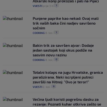
Alkarski konji proklizali i pali na Pijaci
1
VIJESTI
prije 3 h
|
|
Punjene paprike kao nekad: Ovaj mali
trik naših baka čini nadjev savršeno
sočnim
1
COOKING
8. kol.
|
|
Bakin trik za savršen ajvar: Dodaje
jedan sastojak koji okus podiže na
sasvim novu razinu
0
COOKING
8. kol.
|
|
Totalni kolaps na jugu Hrvatske, granica
paralizirana. Neki iscrpljeni putnici
završili na Hitnoj: "Ovo je teror!"
8
VIJESTI
2. kol.
|
|
Većina ljudi koristi pogrešnu dasku za
rezanje: Poznati kuhar otkriva zašto se