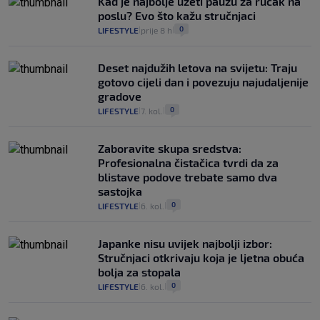
Kad je najbolje uzeti pauzu za ručak na
poslu? Evo što kažu stručnjaci
0
LIFESTYLE
prije 8 h
|
|
Deset najdužih letova na svijetu: Traju
gotovo cijeli dan i povezuju najudaljenije
gradove
0
LIFESTYLE
7. kol.
|
|
Zaboravite skupa sredstva:
Profesionalna čistačica tvrdi da za
blistave podove trebate samo dva
sastojka
0
LIFESTYLE
6. kol.
|
|
Japanke nisu uvijek najbolji izbor:
Stručnjaci otkrivaju koja je ljetna obuća
bolja za stopala
0
LIFESTYLE
6. kol.
|
|