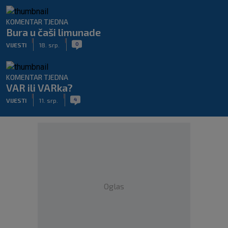
KOMENTAR TJEDNA
Bura u čaši limunade
|
|
0
VIJESTI
18. srp.
KOMENTAR TJEDNA
VAR ili VARka?
|
|
4
VIJESTI
11. srp.
Oglas