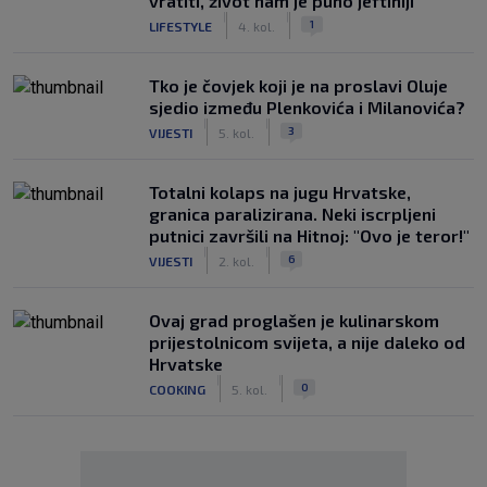
vratiti, život nam je puno jeftiniji"
|
|
1
LIFESTYLE
4. kol.
Tko je čovjek koji je na proslavi Oluje
sjedio između Plenkovića i Milanovića?
|
|
3
VIJESTI
5. kol.
Totalni kolaps na jugu Hrvatske,
granica paralizirana. Neki iscrpljeni
putnici završili na Hitnoj: "Ovo je teror!"
|
|
6
VIJESTI
2. kol.
Ovaj grad proglašen je kulinarskom
prijestolnicom svijeta, a nije daleko od
Hrvatske
|
|
0
COOKING
5. kol.