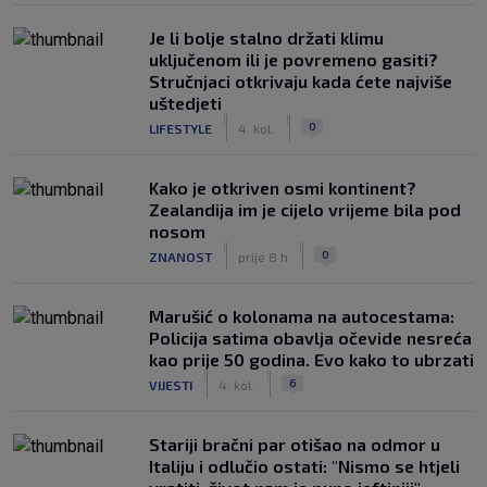
Je li bolje stalno držati klimu
uključenom ili je povremeno gasiti?
Stručnjaci otkrivaju kada ćete najviše
uštedjeti
|
|
0
LIFESTYLE
4. kol.
Kako je otkriven osmi kontinent?
Zealandija im je cijelo vrijeme bila pod
nosom
|
|
0
ZNANOST
prije 8 h
Marušić o kolonama na autocestama:
Policija satima obavlja očevide nesreća
kao prije 50 godina. Evo kako to ubrzati
|
|
6
VIJESTI
4. kol.
Stariji bračni par otišao na odmor u
Italiju i odlučio ostati: "Nismo se htjeli