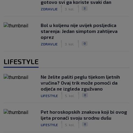
gotovo svi ga koriste svaki dan
|
|
3
ZDRAVLJE
3. kol.
Bol u koljenu nije uvijek posljedica
starenja: Jedan simptom zahtijeva
oprez
|
|
0
ZDRAVLJE
3. kol.
LIFESTYLE
Ne želite paliti peglu tijekom ljetnih
vrućina? Ovaj trik može pomoći da
odjeća ne izgleda zgužvano
|
|
0
LIFESTYLE
5. kol.
Pet horoskopskih znakova koji bi ovog
ljeta pronaći svoju srodnu dušu
|
|
0
LIFESTYLE
5. kol.