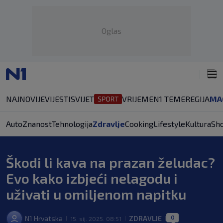
Oglas
NAJNOVIJE
VIJESTI
SVIJET
VRIJEME
N1 TEME
REGIJA
MA
Auto
Znanost
Tehnologija
Zdravlje
Cooking
Lifestyle
Kultura
Sh
Škodi li kava na prazan želudac?
Evo kako izbjeći nelagodu i
uživati u omiljenom napitku
0
N1 Hrvatska
ZDRAVLJE
15. sij. 2025. 08:51
|
|
|