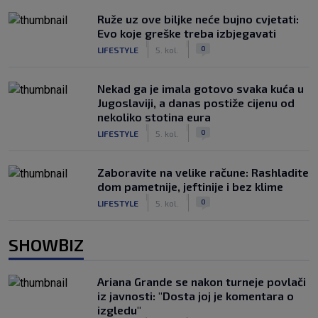
Ruže uz ove biljke neće bujno cvjetati:
Evo koje greške treba izbjegavati
|
|
0
LIFESTYLE
5. kol.
Nekad ga je imala gotovo svaka kuća u
Jugoslaviji, a danas postiže cijenu od
nekoliko stotina eura
|
|
0
LIFESTYLE
5. kol.
Zaboravite na velike račune: Rashladite
dom pametnije, jeftinije i bez klime
|
|
0
LIFESTYLE
5. kol.
SHOWBIZ
Ariana Grande se nakon turneje povlači
iz javnosti: "Dosta joj je komentara o
izgledu"