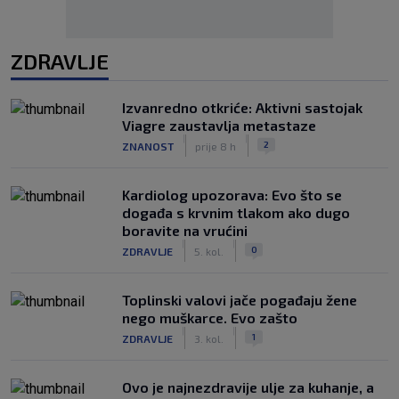
ZDRAVLJE
Izvanredno otkriće: Aktivni sastojak
Viagre zaustavlja metastaze
|
|
2
ZNANOST
prije 8 h
Kardiolog upozorava: Evo što se
događa s krvnim tlakom ako dugo
boravite na vrućini
|
|
0
ZDRAVLJE
5. kol.
Toplinski valovi jače pogađaju žene
nego muškarce. Evo zašto
|
|
1
ZDRAVLJE
3. kol.
Ovo je najnezdravije ulje za kuhanje, a