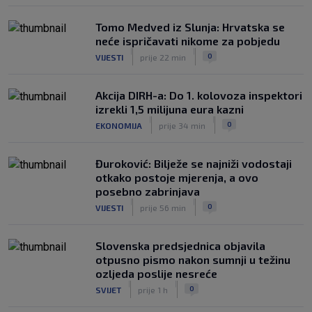
Tomo Medved iz Slunja: Hrvatska se
neće ispričavati nikome za pobjedu
|
|
0
VIJESTI
prije 22 min
Akcija DIRH-a: Do 1. kolovoza inspektori
izrekli 1,5 milijuna eura kazni
|
|
0
EKONOMIJA
prije 34 min
Đuroković: Bilježe se najniži vodostaji
otkako postoje mjerenja, a ovo
posebno zabrinjava
|
|
0
VIJESTI
prije 56 min
Slovenska predsjednica objavila
otpusno pismo nakon sumnji u težinu
ozljeda poslije nesreće
|
|
0
SVIJET
prije 1 h