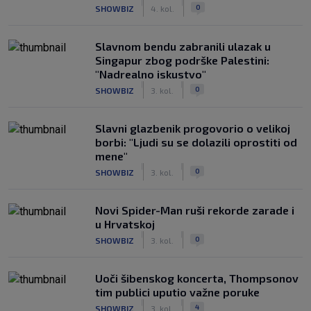
|
|
0
SHOWBIZ
4. kol.
Slavnom bendu zabranili ulazak u
Singapur zbog podrške Palestini:
"Nadrealno iskustvo"
|
|
0
SHOWBIZ
3. kol.
Slavni glazbenik progovorio o velikoj
borbi: "Ljudi su se dolazili oprostiti od
mene"
|
|
0
SHOWBIZ
3. kol.
Novi Spider-Man ruši rekorde zarade i
u Hrvatskoj
|
|
0
SHOWBIZ
3. kol.
Uoči šibenskog koncerta, Thompsonov
tim publici uputio važne poruke
|
|
4
SHOWBIZ
3. kol.