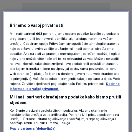
Brinemo o vašoj privatnosti
Mi i naši partneri
603
pohranjujemo osobne podatke, kao što su podaci o
pregledavanju ili jedinstveni identifikatori, i pristupamo im na vašem
Oglas
uređaju. Odabirom opcije Prihvaćam omogućit ćete tehnologije praćenja
koje podržavaju svrhe za čije pružanje mi i naši partneri obrađujemo
podatke. Ako su alati za praćenje onemogućeni, određeni sadržaj i oglasi
koje vidite možda više neće biti toliko relevantni za vas. Možete se vratiti
na ovaj izbornik kako biste izmijenili svoje odabire ili povukli pristanak u
bilo kojem trenutku klikom na Upravljaj postavkama poveznicu pri dnu
web-stranice [ili plutajuće ikone u donjem lijevom kutu web stranice, ako
je primjenjivo]. Vaši će se odabiri primijeniti kako je opisano u dijelu Web-
mjesto. Za više pojedinosti pogledajte našu Politiku privatnosti.
Dodatne
informacije o vašoj privatnosti
Mi i naši partneri obrađujemo podatke kako bismo pružili
sljedeće:
Korištenje preciznih geolokacijskih podataka. Aktivno skeniranje
Oglas
karakteristika uređaja za identifikaciju. Pohrana i/ili pristup podacima na
uređaju. Personalizirano oglašavanje i sadržaj, mjerenje oglašavanja i
sadržaja, uvidi u publiku i razvoj usluga.
Popis partnera (dobavljača)