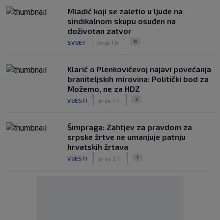
Mladić koji se zaletio u ljude na
sindikalnom skupu osuđen na
doživotan zatvor
|
|
0
SVIJET
prije 1 h
Klarić o Plenkovićevoj najavi povećanja
braniteljskih mirovina: Politički bod za
Možemo, ne za HDZ
|
|
3
VIJESTI
prije 1 h
Šimpraga: Zahtjev za pravdom za
srpske žrtve ne umanjuje patnju
hrvatskih žrtava
|
|
1
VIJESTI
prije 2 h