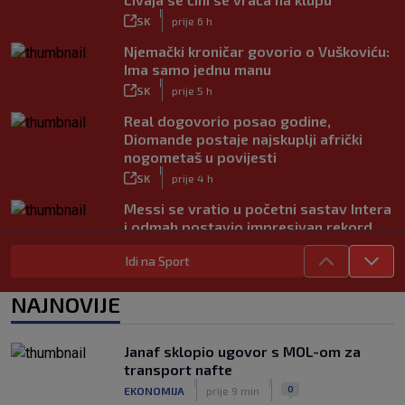
|
SK
prije 6 h
Njemački kroničar govorio o Vuškoviću:
Ima samo jednu manu
|
SK
prije 5 h
Real dogovorio posao godine,
Diomande postaje najskuplji afrički
nogometaš u povijesti
|
SK
prije 4 h
Messi se vratio u početni sastav Intera
i odmah postavio impresivan rekord
|
SK
prije 7 h
Idi na Sport
Novo Dinamovo pojačanje ubrzo
potpisuje, prvo će igrati u Lekinoj
NAJNOVIJE
momčadi?
|
SK
prije 3 h
Janaf sklopio ugovor s MOL-om za
transport nafte
|
|
0
EKONOMIJA
prije 9 min