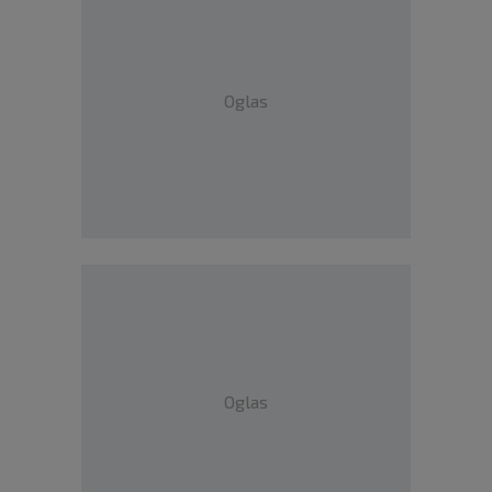
Oglas
Oglas