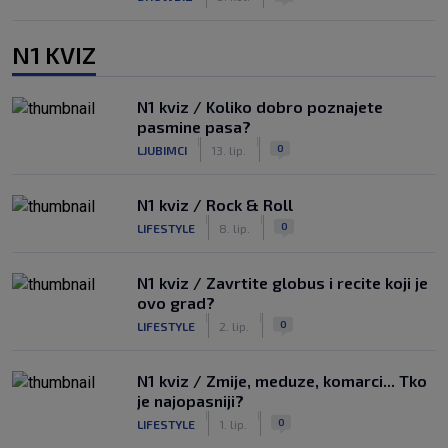
N1 KVIZ
N1 kviz / Koliko dobro poznajete
pasmine pasa?
|
|
0
LJUBIMCI
13. lip.
N1 kviz / Rock & Roll
|
|
0
LIFESTYLE
8. lip.
N1 kviz / Zavrtite globus i recite koji je
ovo grad?
|
|
0
LIFESTYLE
2. lip.
N1 kviz / Zmije, meduze, komarci... Tko
je najopasniji?
|
|
0
LIFESTYLE
1. lip.