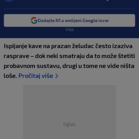
Dodajte N1 u omiljeni Google izvor
Više
Ispijanje kave na prazan želudac često izaziva
rasprave – dok neki smatraju da to može štetiti
probavnom sustavu, drugi u tome ne vide ništa
loše.
Pročitaj više
Oglas