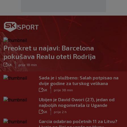
SPORT
Preokret u najavi: Barcelona
pokušava Realu oteti Rodrija
|
SK
prije 18 min
Sada je i službeno: Salah potpisao na
dvije godine za turskog velikana
|
SK
prije 38 min
Ubijen je David Owori (27), jedan od
najboljih nogometaša iz Ugande
|
SK
prije 2 h
Garcia odabrao početnih 11 za Litvu?
Livaja se čini se vraća na klupu