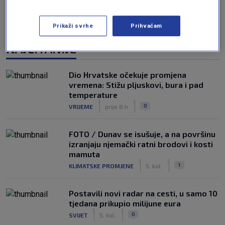
Prikaži svrhe
Prihvaćam
NAJČITANIJE
Dio Hrvatske očekuje promjena
vremena: Stižu pljuskovi, bura i pad
temperature
|
|
0
VRIJEME
prije 8 h
FOTO / Dunav se isušuje, a na površinu
izranjaju njemački ratni brodovi i kosti
mamuta
|
|
1
KLIMATSKE PROMJENE
5. kol.
Postavili novi radar na cesti, u samo 10
tjedana prikupio milijune eura
|
|
0
SVIJET
5. kol.