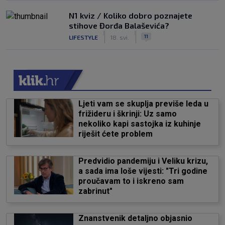
N1 kviz / Koliko dobro poznajete
stihove Đorđa Balaševića?
|
|
11
LIFESTYLE
18. svi.
Ljeti vam se skuplja previše leda u
frižideru i škrinji: Uz samo
nekoliko kapi sastojka iz kuhinje
riješit ćete problem
Predvidio pandemiju i Veliku krizu,
a sada ima loše vijesti: "Tri godine
proučavam to i iskreno sam
zabrinut"
Znanstvenik detaljno objasnio