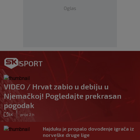
Oglas
SPORT
VIDEO / Hrvat zabio u debiju u
Njemačkoj! Pogledajte prekrasan
pogodak
|
SK
prije 2 h
Hajduku je propalo dovođenje igrača iz
norveške druge lige
|