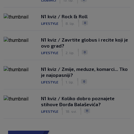
N1 kviz / Rock & Roll
|
|
0
LIFESTYLE
8. lip.
N1 kviz / Zavrtite globus i recite koji je
ovo grad?
|
|
0
LIFESTYLE
2. lip.
N1 kviz / Zmije, meduze, komarci... Tko
je najopasniji?
|
|
0
LIFESTYLE
1. lip.
N1 kviz / Koliko dobro poznajete
stihove Đorđa Balaševića?
|
|
11
LIFESTYLE
18. svi.