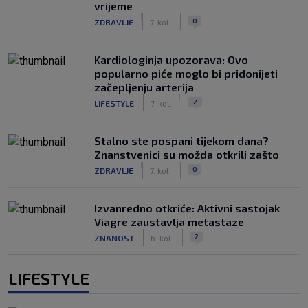
vrijeme
|
|
0
ZDRAVLJE
7. kol.
Kardiologinja upozorava: Ovo
popularno piće moglo bi pridonijeti
začepljenju arterija
|
|
2
LIFESTYLE
7. kol.
Stalno ste pospani tijekom dana?
Znanstvenici su možda otkrili zašto
|
|
0
ZDRAVLJE
7. kol.
Izvanredno otkriće: Aktivni sastojak
Viagre zaustavlja metastaze
|
|
2
ZNANOST
6. kol.
LIFESTYLE