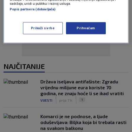
sadržaja, uvidi u publiku i razvoj usluga.
Popis partnera (dobavljača)
Oglas
Prikaži svrhe
Prihvaćam
NAJČITANIJE
Država iseljava antifašiste: Zgradu
vrijednu milijune eura koriste 70
godina, ne znaju hoće li se ikad vratiti
|
|
1
VIJESTI
prije 7 h
Komarci je ne podnose, a ljude
oduševljava: Biljka koja bi trebala rasti
na svakom balkonu