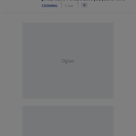
|
|
0
COOKING
7. kol.
Oglas