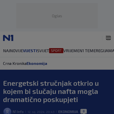
Oglas
NAJNOVIJE
VIJESTI
SVIJET
VRIJEME
N1 TEME
REGIJA
MA
Crna Kronika
Ekonomija
Energetski stručnjak otkrio u
kojem bi slučaju nafta mogla
dramatično poskupjeti
0
N1 Info
EKONOMIJA
12. sij. 2024. 20:43
|
|
|