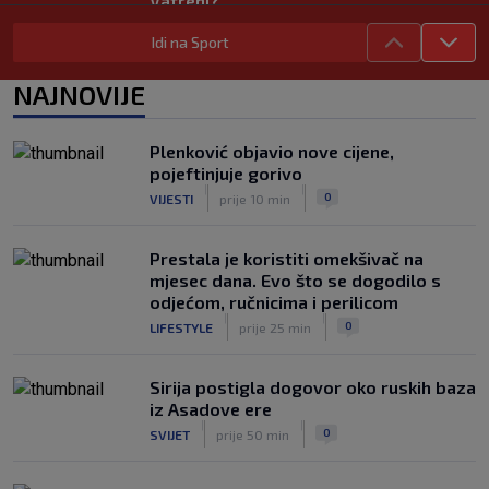
Vatreni?
|
SK
prije 8 h
Idi na Sport
Rijeka dovela napadača iz Bundeslige!
|
NAJNOVIJE
SK
prije 4 h
Maldini otkrio pozadinu skandala s
Pirlom: ‘Povjerenje više ne postoji’
Plenković objavio nove cijene,
|
pojeftinjuje gorivo
SK
prije 5 h
|
|
0
VIJESTI
prije 10 min
Prestala je koristiti omekšivač na
mjesec dana. Evo što se dogodilo s
odjećom, ručnicima i perilicom
|
|
0
LIFESTYLE
prije 25 min
Sirija postigla dogovor oko ruskih baza
iz Asadove ere
|
|
0
SVIJET
prije 50 min