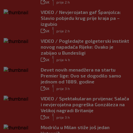
SK
prije 2 h
VIDEO / Nevjerojatan gaf Španjolca:
Slavio pobjedu krug prije kraja pa –
izgubio
|
SK
prije 2 h
VIDEO / Pogledajte golgeterski instinkt
novog napadača Rijeke: Ovako je
zabijao u Bundesligi
|
SK
prije 4 h
Devet novih menadžera na startu
Premier lige: Ovo se dogodilo samo
jednom od 1889. godine
|
SK
prije 3 h
VIDEO / Spektakularan prvijenac Salača
i nevjerojatna pogreška Gonzáleza na
Velikoj nagradi Britanije
|
SK
prije 3 h
Modriću u Milan stiže još jedan