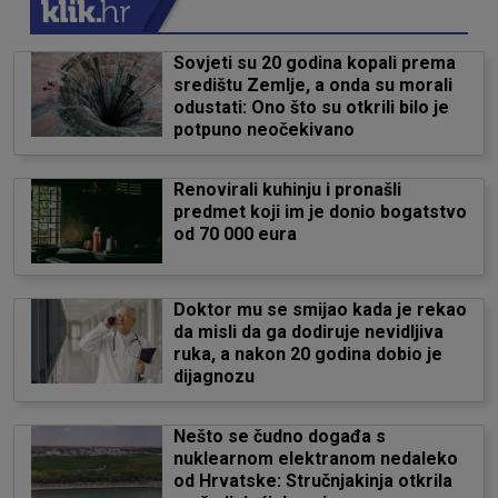
Sovjeti su 20 godina kopali prema
središtu Zemlje, a onda su morali
odustati: Ono što su otkrili bilo je
potpuno neočekivano
Renovirali kuhinju i pronašli
predmet koji im je donio bogatstvo
od 70 000 eura
Doktor mu se smijao kada je rekao
da misli da ga dodiruje nevidljiva
ruka, a nakon 20 godina dobio je
dijagnozu
Nešto se čudno događa s
nuklearnom elektranom nedaleko
od Hrvatske: Stručnjakinja otkrila