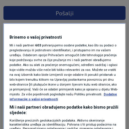
Pošalji
Brinemo o vašoj privatnosti
Mi i naši partneri
603
pohranjujemo osobne podatke, kao što su podaci o
pregledavanju ili jedinstveni identifikatori, i pristupamo im na vašem
uređaju. Odabirom opcije Prihvaćam omogućit ćete tehnologije praćenja
koje podržavaju svrhe za čije pružanje mi i naši partneri obrađujemo
podatke. Ako su alati za praćenje onemogućeni, određeni sadržaj i oglasi
koje vidite možda više neće biti toliko relevantni za vas. Možete se vratiti
na ovaj izbornik kako biste izmijenili svoje odabire ili povukli pristanak u
Oglas
bilo kojem trenutku klikom na Upravljaj postavkama poveznicu pri dnu
web-stranice [ili plutajuće ikone u donjem lijevom kutu web stranice, ako
je primjenjivo]. Vaši će se odabiri primijeniti kako je opisano u dijelu Web-
mjesto. Za više pojedinosti pogledajte našu Politiku privatnosti.
Dodatne
informacije o vašoj privatnosti
Mi i naši partneri obrađujemo podatke kako bismo pružili
sljedeće:
Korištenje preciznih geolokacijskih podataka. Aktivno skeniranje
karakteristika uređaja za identifikaciju. Pohrana i/ili pristup podacima na
uređaju. Personalizirano oglašavanje i sadržaj, mjerenje oglašavanja i