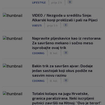
|
|
0
LIFESTYLE
prije 2 h
VIDEO / Nezgoda u središtu Sinja:
Alkarski konji proklizali i pali na Pijaci
|
|
3
VIJESTI
prije 5 h
Napravite pljeskavice kao iz restorana:
Za savršeno mekano i sočno meso
isprobajte ovaj trik
|
|
0
COOKING
8. kol.
Bakin trik za savršen ajvar: Dodaje
jedan sastojak koji okus podiže na
sasvim novu razinu
|
|
0
COOKING
8. kol.
Totalni kolaps na jugu Hrvatske,
granica paralizirana. Neki iscrpljeni
putnici završili na Hitnoj: "Ovo je teror!"