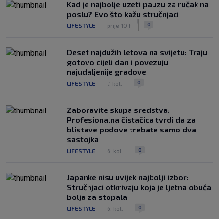
Kad je najbolje uzeti pauzu za ručak na
poslu? Evo što kažu stručnjaci
|
|
0
LIFESTYLE
prije 10 h
Deset najdužih letova na svijetu: Traju
gotovo cijeli dan i povezuju
najudaljenije gradove
|
|
0
LIFESTYLE
7. kol.
Zaboravite skupa sredstva:
Profesionalna čistačica tvrdi da za
blistave podove trebate samo dva
sastojka
|
|
0
LIFESTYLE
6. kol.
Japanke nisu uvijek najbolji izbor:
Stručnjaci otkrivaju koja je ljetna obuća
bolja za stopala
|
|
0
LIFESTYLE
6. kol.