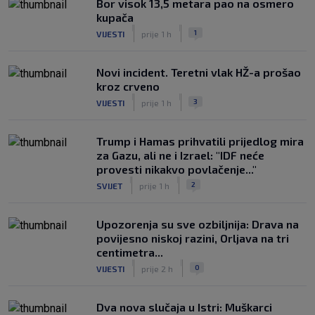
Bor visok 13,5 metara pao na osmero
kupača
|
|
1
VIJESTI
prije 1 h
Novi incident. Teretni vlak HŽ-a prošao
kroz crveno
|
|
3
VIJESTI
prije 1 h
Trump i Hamas prihvatili prijedlog mira
za Gazu, ali ne i Izrael: "IDF neće
provesti nikakvo povlačenje..."
|
|
2
SVIJET
prije 1 h
Upozorenja su sve ozbiljnija: Drava na
povijesno niskoj razini, Orljava na tri
centimetra...
|
|
0
VIJESTI
prije 2 h
Dva nova slučaja u Istri: Muškarci