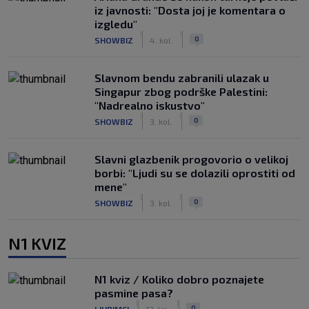
iz javnosti: "Dosta joj je komentara o
izgledu"
|
|
0
SHOWBIZ
4. kol.
Slavnom bendu zabranili ulazak u
Singapur zbog podrške Palestini:
"Nadrealno iskustvo"
|
|
0
SHOWBIZ
3. kol.
Slavni glazbenik progovorio o velikoj
borbi: "Ljudi su se dolazili oprostiti od
mene"
|
|
0
SHOWBIZ
3. kol.
N1 KVIZ
N1 kviz / Koliko dobro poznajete
pasmine pasa?
|
|
0
LJUBIMCI
13. lip.