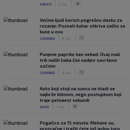
|
|
8
VIJESTI
2. kol.
Većina ljudi koristi pogrešnu dasku za
rezanje: Poznati kuhar otkriva zašto se
kune u ovu
|
|
1
COOKING
8. kol.
Punjene paprike kao nekad: Ovaj mali
trik naših baka čini nadjev savršeno
sočnim
|
|
1
COOKING
8. kol.
Auto koji stoji na suncu ne hladi se
najbrže klimom, nego postupkom koji
traje petnaest sekundi
|
|
0
AUTO
7. kol.
Pogačice za 15 minuta: Mekane su,
prozračne i tražit ćete još jednu turu