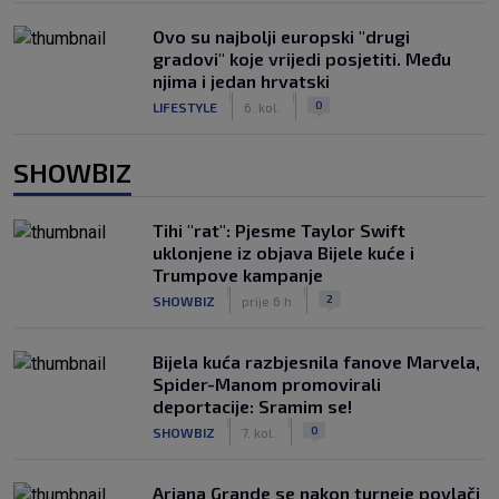
Ovo su najbolji europski "drugi
gradovi" koje vrijedi posjetiti. Među
njima i jedan hrvatski
|
|
0
LIFESTYLE
6. kol.
SHOWBIZ
Tihi "rat": Pjesme Taylor Swift
uklonjene iz objava Bijele kuće i
Trumpove kampanje
|
|
2
SHOWBIZ
prije 6 h
Bijela kuća razbjesnila fanove Marvela,
Spider-Manom promovirali
deportacije: Sramim se!
|
|
0
SHOWBIZ
7. kol.
Ariana Grande se nakon turneje povlači