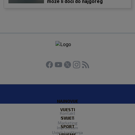
može li doći do najgoreg
NAJNOVIJE
VIJESTI
Kontakt
O Nama
SVIJET
Marketing
SPORT
Impressum
Uvjeti korištenja
VRIJEME