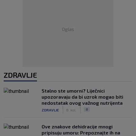
Oglas
ZDRAVLJE
Stalno ste umorni? Liječnici
upozoravaju da bi uzrok mogao biti
nedostatak ovog važnog nutrijenta
|
|
0
ZDRAVLJE
8. kol.
Ove znakove dehidracije mnogi
pripisuju umoru: Prepoznajte ih na