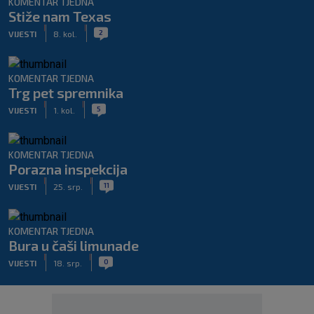
KOMENTAR TJEDNA
Stiže nam Texas
|
|
2
VIJESTI
8. kol.
KOMENTAR TJEDNA
Trg pet spremnika
|
|
5
VIJESTI
1. kol.
KOMENTAR TJEDNA
Porazna inspekcija
|
|
11
VIJESTI
25. srp.
KOMENTAR TJEDNA
Bura u čaši limunade
|
|
0
VIJESTI
18. srp.