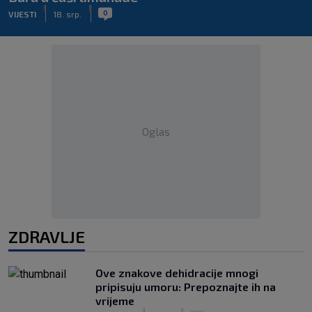
|
|
0
VIJESTI
18. srp.
Oglas
ZDRAVLJE
Ove znakove dehidracije mnogi
pripisuju umoru: Prepoznajte ih na
vrijeme
|
|