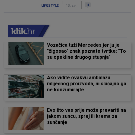
|
|
11
LIFESTYLE
18. svi.
Vozačica tuži Mercedes jer ju je
"žigosao" znak poznate tvrtke: "To
su opekline drugog stupnja"
Ako vidite ovakvu ambalažu
mliječnog proizvoda, ni slučajno ga
ne konzumirajte
Evo što vas prije može prevariti na
jakom suncu, sprej ili krema za
sunčanje