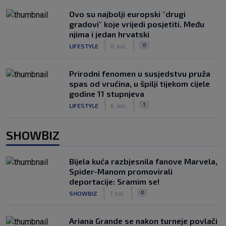
Ovo su najbolji europski "drugi
gradovi" koje vrijedi posjetiti. Među
njima i jedan hrvatski
|
|
0
LIFESTYLE
6. kol.
Prirodni fenomen u susjedstvu pruža
spas od vrućina, u špilji tijekom cijele
godine 11 stupnjeva
|
|
1
LIFESTYLE
6. kol.
SHOWBIZ
Bijela kuća razbjesnila fanove Marvela,
Spider-Manom promovirali
deportacije: Sramim se!
|
|
0
SHOWBIZ
7. kol.
Ariana Grande se nakon turneje povlači