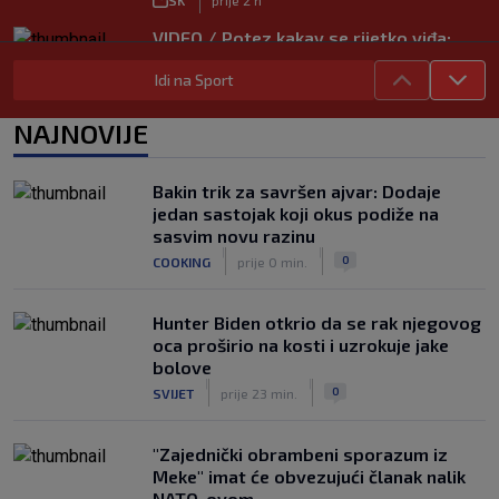
VIDEO / Potez kakav se rijetko viđa:
Kada pomoć nije stigla, na rukama je
Idi na Sport
iznio suigrača u bolovima
|
SK
prije 5 h
NAJNOVIJE
Vušković debitirao za Brighton:
Pogledajte brojke iz prvog nastupa
|
Bakin trik za savršen ajvar: Dodaje
SK
prije 3 h
jedan sastojak koji okus podiže na
Dinamo u finalu Ramljaka! Sutra protiv
sasvim novu razinu
Ajaxa na glavnom terenu Maksimira
|
|
0
COOKING
prije 0 min.
|
SK
prije 3 h
Hunter Biden otkrio da se rak njegovog
oca proširio na kosti i uzrokuje jake
bolove
|
|
0
SVIJET
prije 23 min.
"Zajednički obrambeni sporazum iz
Meke" imat će obvezujući članak nalik
NATO-ovom