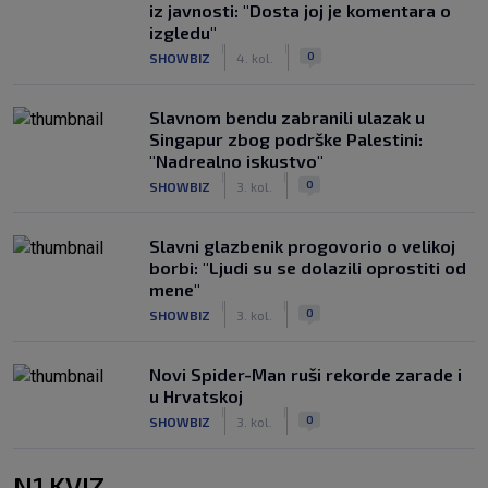
iz javnosti: "Dosta joj je komentara o
izgledu"
|
|
0
SHOWBIZ
4. kol.
Slavnom bendu zabranili ulazak u
Singapur zbog podrške Palestini:
"Nadrealno iskustvo"
|
|
0
SHOWBIZ
3. kol.
Slavni glazbenik progovorio o velikoj
borbi: "Ljudi su se dolazili oprostiti od
mene"
|
|
0
SHOWBIZ
3. kol.
Novi Spider-Man ruši rekorde zarade i
u Hrvatskoj
|
|
0
SHOWBIZ
3. kol.
N1 KVIZ