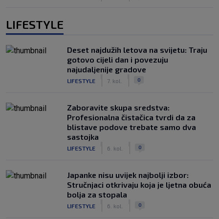
LIFESTYLE
Deset najdužih letova na svijetu: Traju
gotovo cijeli dan i povezuju
najudaljenije gradove
|
|
0
LIFESTYLE
7. kol.
Zaboravite skupa sredstva:
Profesionalna čistačica tvrdi da za
blistave podove trebate samo dva
sastojka
|
|
0
LIFESTYLE
6. kol.
Japanke nisu uvijek najbolji izbor:
Stručnjaci otkrivaju koja je ljetna obuća
bolja za stopala
|
|
0
LIFESTYLE
6. kol.