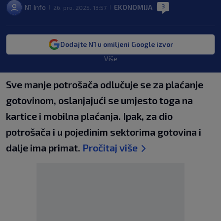
3
N1 Info
EKONOMIJA
26. pro. 2025. 13:57
|
|
|
Dodajte N1 u omiljeni Google izvor
Više
Sve manje potrošača odlučuje se za plaćanje
gotovinom, oslanjajući se umjesto toga na
kartice i mobilna plaćanja. Ipak, za dio
potrošača i u pojedinim sektorima gotovina i
dalje ima primat.
Pročitaj više