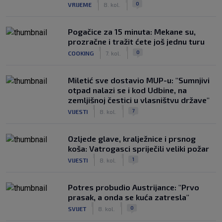
|
|
0
VRIJEME
8. kol.
Pogačice za 15 minuta: Mekane su,
prozračne i tražit ćete još jednu turu
|
|
0
COOKING
7. kol.
Miletić sve dostavio MUP-u: "Sumnjivi
otpad nalazi se i kod Udbine, na
zemljišnoj čestici u vlasništvu države"
|
|
7
VIJESTI
8. kol.
Ozljede glave, kralježnice i prsnog
koša: Vatrogasci spriječili veliki požar
|
|
1
VIJESTI
8. kol.
Potres probudio Austrijance: "Prvo
prasak, a onda se kuća zatresla"
|
|
0
SVIJET
8. kol.