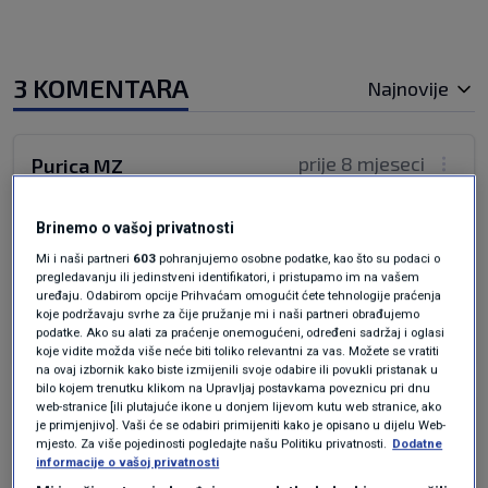
3 KOMENTARA
Najnovije
prije 8 mjeseci
Purica MZ
Kupujte kineske električne automobile kojima
Brinemo o vašoj privatnosti
zima skraćuje domet trajanja baterija i
Mi i naši partneri
603
pohranjujemo osobne podatke, kao što su podaci o
recikliranje iz nekog dobrog razloga.
pregledavanju ili jedinstveni identifikatori, i pristupamo im na vašem
uređaju. Odabirom opcije Prihvaćam omogućit ćete tehnologije praćenja
koje podržavaju svrhe za čije pružanje mi i naši partneri obrađujemo
Odgovor
podatke. Ako su alati za praćenje onemogućeni, određeni sadržaj i oglasi
koje vidite možda više neće biti toliko relevantni za vas. Možete se vratiti
na ovaj izbornik kako biste izmijenili svoje odabire ili povukli pristanak u
bilo kojem trenutku klikom na Upravljaj postavkama poveznicu pri dnu
web-stranice [ili plutajuće ikone u donjem lijevom kutu web stranice, ako
prije 8 mjeseci
Zagorski tutlek
je primjenjivo]. Vaši će se odabiri primijeniti kako je opisano u dijelu Web-
mjesto. Za više pojedinosti pogledajte našu Politiku privatnosti.
Dodatne
informacije o vašoj privatnosti
Plakat ćete za gotovinom a gotovine biti neće.