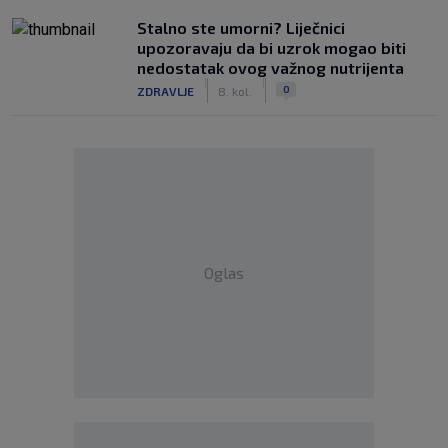
Stalno ste umorni? Liječnici
upozoravaju da bi uzrok mogao biti
nedostatak ovog važnog nutrijenta
|
|
0
ZDRAVLJE
8. kol.
Oglas