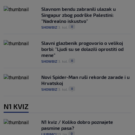
Slavnom bendu zabranili ulazak u
Singapur zbog podrške Palestini:
"Nadrealno iskustvo"
0
SHOWBIZ
3. kol.
|
|
Slavni glazbenik progovorio o velikoj
borbi: "Ljudi su se dolazili oprostiti od
mene"
0
SHOWBIZ
3. kol.
|
|
Novi Spider-Man ruši rekorde zarade i u
Hrvatskoj
0
SHOWBIZ
3. kol.
|
|
N1 KVIZ
N1 kviz / Koliko dobro poznajete
pasmine pasa?
0
LJUBIMCI
13. lip.
|
|