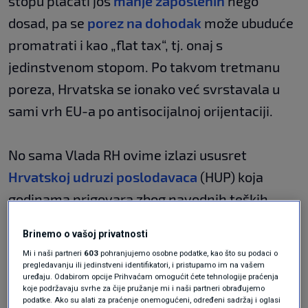
stopu plaćati još
manje zaposlenih
nego
dosad, pa se
porez na dohodak
može ubuduće
promatrati i kao „flat tax“, tj. onaj s
jedinstvenom stopom. Po takvom tretmanu
poreza, Hrvatska se ionako već svrstavala u
sami vrh EU-a po antisocijalnoj orijentaciji.
No sama Vlada RH ovime izlazi ususret
Hrvatskoj udruzi poslodavaca
(HUP) koja
godinama prigovara zbog navodnih teških
fiskalnih opterećenja na rad, odnosno
Brinemo o vašoj privatnosti
proizvodnju
. Vlada nikad nije komentirala tu
Mi i naši partneri
603
pohranjujemo osobne podatke, kao što su podaci o
neistinu, kako piše
DW
.
pregledavanju ili jedinstveni identifikatori, i pristupamo im na vašem
uređaju. Odabirom opcije Prihvaćam omogućit ćete tehnologije praćenja
koje podržavaju svrhe za čije pružanje mi i naši partneri obrađujemo
Plaće prate
podatke. Ako su alati za praćenje onemogućeni, određeni sadržaj i oglasi