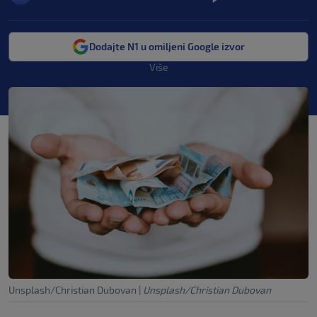
Dodajte N1 u omiljeni Google izvor
Više
Unsplash/Christian Dubovan
|
Unsplash/Christian Dubovan