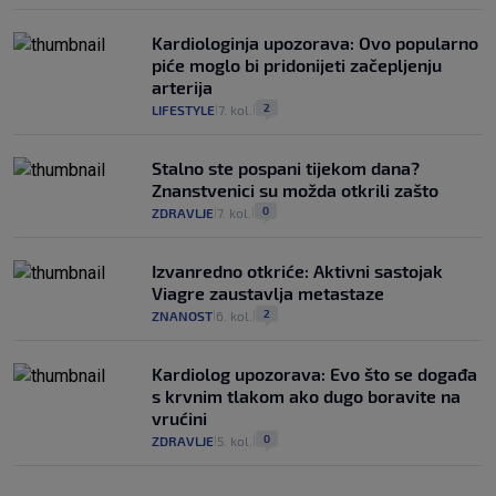
Kardiologinja upozorava: Ovo popularno
piće moglo bi pridonijeti začepljenju
arterija
2
LIFESTYLE
7. kol.
|
|
Stalno ste pospani tijekom dana?
Znanstvenici su možda otkrili zašto
0
ZDRAVLJE
7. kol.
|
|
Izvanredno otkriće: Aktivni sastojak
Viagre zaustavlja metastaze
2
ZNANOST
6. kol.
|
|
Kardiolog upozorava: Evo što se događa
s krvnim tlakom ako dugo boravite na
vrućini
0
ZDRAVLJE
5. kol.
|
|