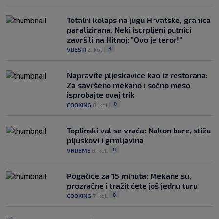
Totalni kolaps na jugu Hrvatske, granica
paralizirana. Neki iscrpljeni putnici
završili na Hitnoj: "Ovo je teror!"
8
VIJESTI
2. kol.
|
|
Napravite pljeskavice kao iz restorana:
Za savršeno mekano i sočno meso
isprobajte ovaj trik
0
COOKING
8. kol.
|
|
Toplinski val se vraća: Nakon bure, stižu
pljuskovi i grmljavina
0
VRIJEME
8. kol.
|
|
Pogačice za 15 minuta: Mekane su,
prozračne i tražit ćete još jednu turu
0
COOKING
7. kol.
|
|