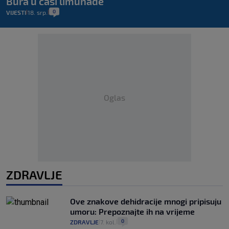
Bura u čaši limunade
0
VIJESTI
18. srp.
|
|
Oglas
ZDRAVLJE
Ove znakove dehidracije mnogi pripisuju
umoru: Prepoznajte ih na vrijeme
0
ZDRAVLJE
7. kol.
|
|