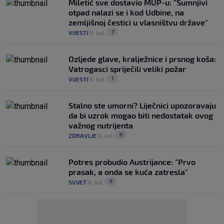
Miletić sve dostavio MUP-u: "Sumnjivi
otpad nalazi se i kod Udbine, na
zemljišnoj čestici u vlasništvu države"
7
VIJESTI
8. kol.
|
|
Ozljede glave, kralježnice i prsnog koša:
Vatrogasci spriječili veliki požar
1
VIJESTI
8. kol.
|
|
Stalno ste umorni? Liječnici upozoravaju
da bi uzrok mogao biti nedostatak ovog
važnog nutrijenta
0
ZDRAVLJE
8. kol.
|
|
Potres probudio Austrijance: "Prvo
prasak, a onda se kuća zatresla"
0
SVIJET
8. kol.
|
|