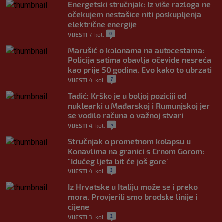
Energetski stručnjak: Iz više razloga ne
očekujem nestašice niti poskupljenja
električne energije
0
VIJESTI
7. kol.
|
|
Marušić o kolonama na autocestama:
Policija satima obavlja očevide nesreća
kao prije 50 godina. Evo kako to ubrzati
7
VIJESTI
4. kol.
|
|
Tadić: Krško je u boljoj poziciji od
nuklearki u Mađarskoj i Rumunjskoj jer
se vodilo računa o važnoj stvari
5
VIJESTI
4. kol.
|
|
Stručnjak o prometnom kolapsu u
Konavlima na granici s Crnom Gorom:
"Idućeg ljeta bit će još gore"
3
VIJESTI
4. kol.
|
|
Iz Hrvatske u Italiju može se i preko
mora. Provjerili smo brodske linije i
cijene
2
VIJESTI
3. kol.
|
|