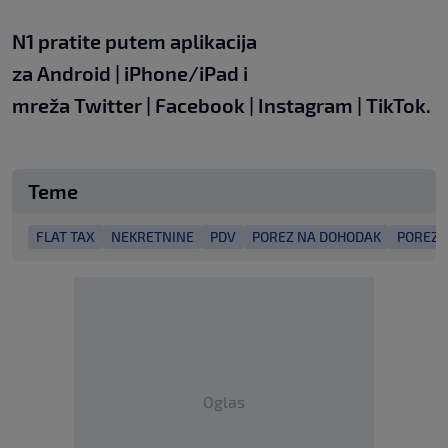
N1 pratite putem aplikacija
za
Android
|
iPhone/iPad
i
mreža
Twitter
|
Facebook
|
Instagram
|
TikTok
.
Teme
FLAT TAX
NEKRETNINE
PDV
POREZ NA DOHODAK
POREZ 
Oglas