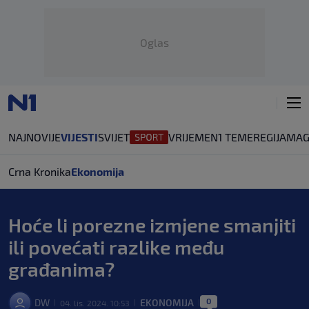
Oglas
NAJNOVIJE
VIJESTI
SVIJET
VRIJEME
N1 TEME
REGIJA
MAG
Crna Kronika
Ekonomija
Hoće li porezne izmjene smanjiti
ili povećati razlike među
građanima?
0
DW
EKONOMIJA
04. lis. 2024. 10:53
|
|
|