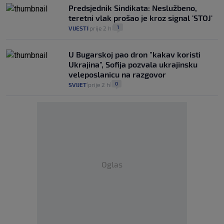
Predsjednik Sindikata: Neslužbeno,
teretni vlak prošao je kroz signal 'STOJ'
1
VIJESTI
prije 2 h
|
|
U Bugarskoj pao dron "kakav koristi
Ukrajina", Sofija pozvala ukrajinsku
veleposlanicu na razgovor
0
SVIJET
prije 2 h
|
|
Oglas