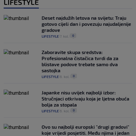
LIFESTYLE
Deset najdužih letova na svijetu: Traju
gotovo cijeli dan i povezuju najudaljenije
gradove
0
LIFESTYLE
7. kol.
|
|
Zaboravite skupa sredstva:
Profesionalna čistačica tvrdi da za
blistave podove trebate samo dva
sastojka
0
LIFESTYLE
6. kol.
|
|
Japanke nisu uvijek najbolji izbor:
Stručnjaci otkrivaju koja je ljetna obuća
bolja za stopala
0
LIFESTYLE
6. kol.
|
|
Ovo su najbolji europski "drugi gradovi"
koje vrijedi posjetiti. Među njima i jedan