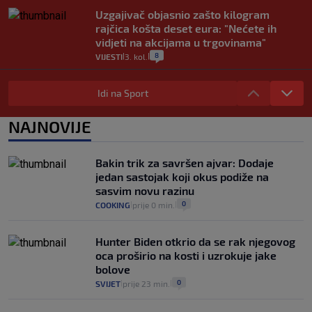
Uzgajivač objasnio zašto kilogram
rajčica košta deset eura: "Nećete ih
vidjeti na akcijama u trgovinama"
8
VIJESTI
3. kol.
|
|
Selidba je jedno od stresnijih iskustava.
Evo aktualnih cijena i nekoliko savjeta
Idi na Sport
da prođe što lakše i jeftinije
0
VIJESTI
2. kol.
NAJNOVIJE
|
|
Izračunali smo koliko košta putovanje
automobilom na Hvar iz Zagreba, a
Bakin trik za savršen ajvar: Dodaje
koliko iz Osijeka
jedan sastojak koji okus podiže na
14
VIJESTI
2. kol.
|
|
sasvim novu razinu
0
COOKING
prije 0 min.
|
|
Hunter Biden otkrio da se rak njegovog
oca proširio na kosti i uzrokuje jake
bolove
0
SVIJET
prije 23 min.
|
|