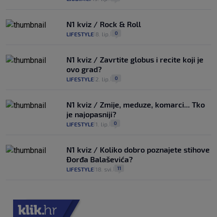
N1 kviz / Rock & Roll
0
LIFESTYLE
8. lip.
|
|
N1 kviz / Zavrtite globus i recite koji je
ovo grad?
0
LIFESTYLE
2. lip.
|
|
N1 kviz / Zmije, meduze, komarci... Tko
je najopasniji?
0
LIFESTYLE
1. lip.
|
|
N1 kviz / Koliko dobro poznajete stihove
Đorđa Balaševića?
11
LIFESTYLE
18. svi.
|
|