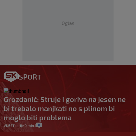
Oglas
SPORT
Grozdanić: Struje i goriva na jesen ne
bi trebalo manjkati no s plinom bi
moglo biti problema
0
VIJESTI
prije 0 min.
|
|