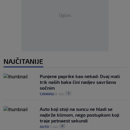
Oglas
NAJČITANIJE
Punjene paprike kao nekad: Ovaj mali
trik naših baka čini nadjev savršeno
sočnim
1
COOKING
8. kol.
|
|
Auto koji stoji na suncu ne hladi se
najbrže klimom, nego postupkom koji
traje petnaest sekundi
0
AUTO
7. kol.
|
|