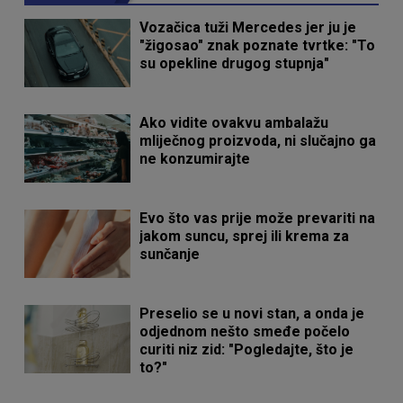
Vozačica tuži Mercedes jer ju je
"žigosao" znak poznate tvrtke: "To
su opekline drugog stupnja"
Ako vidite ovakvu ambalažu
mliječnog proizvoda, ni slučajno ga
ne konzumirajte
Evo što vas prije može prevariti na
jakom suncu, sprej ili krema za
sunčanje
Preselio se u novi stan, a onda je
odjednom nešto smeđe počelo
curiti niz zid: "Pogledajte, što je
to?"