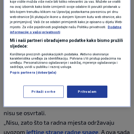
koje vidite možda više neće biti toliko relevantni za vas. Možete se vratiti
produktivnost
na ovaj izbornik kako biste izmijenili svoje odabire ili povukli pristanak u
bilo kojem trenutku klikom na Upravljaj postavkama poveznicu pri dnu
web-stranice [ili plutajuće ikone u donjem lijevom kutu web stranice, ako
je primjenjivo]. Vaši će se odabiri primijeniti kako je opisano u dijelu Web-
mjesto. Za više pojedinosti pogledajte našu Politiku privatnosti.
Dodatne
informacije o vašoj privatnosti
Povrh svega, poslodavci su za argument pri
Mi i naši partneri obrađujemo podatke kako bismo pružili
zahtijevanju nižeg poreznog opterećenja
sljedeće:
dohotka, osobito onih u višim platnim
Korištenje preciznih geolokacijskih podataka. Aktivno skeniranje
karakteristika uređaja za identifikaciju. Pohrana i/ili pristup podacima na
uređaju. Personalizirano oglašavanje i sadržaj, mjerenje oglašavanja i
razredima, uvijek isticali da će tako na
sadržaja, uvidi u publiku i razvoj usluga.
Popis partnera (dobavljača)
hrvatskom tržištu lakše zadržati
visokokvalificirani kadar
. Na stotine tisuća
Prikaži svrhe
Prihvaćam
srednje i nižekvalificiranih radnika koji su
napustili RH nakon ulaska u EU prije 11 godina,
nisu se osvrtali.
„Nisu, zato što ta radna mjesta održavaju
uvozom
jeftine strane radne snage
. A ova sada