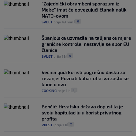
"Zajednički obrambeni sporazum iz
Meke" imat će obvezujući članak nalik
NATO-ovom
0
SVIJET
prije 49 min.
|
|
Španjolska uzvratila na talijanske mjere
granične kontrole, nastavlja se spor EU
članica
0
SVIJET
prije 1 h
|
|
Većina ljudi koristi pogrešnu dasku za
rezanje: Poznati kuhar otkriva zašto se
kune u ovu
0
COOKING
prije 1 h
|
|
Benčić: Hrvatska država dopustila je
svoju kapitulaciju u korist privatnog
profita
2
VIJESTI
prije 1 h
|
|