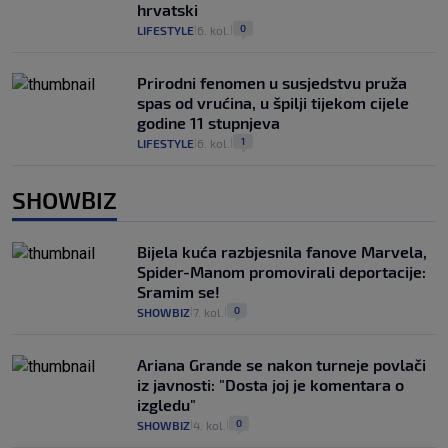
hrvatski
0
LIFESTYLE
6. kol.
|
|
Prirodni fenomen u susjedstvu pruža
spas od vrućina, u špilji tijekom cijele
godine 11 stupnjeva
1
LIFESTYLE
6. kol.
|
|
SHOWBIZ
Bijela kuća razbjesnila fanove Marvela,
Spider-Manom promovirali deportacije:
Sramim se!
0
SHOWBIZ
7. kol.
|
|
Ariana Grande se nakon turneje povlači
iz javnosti: "Dosta joj je komentara o
izgledu"
0
SHOWBIZ
4. kol.
|
|