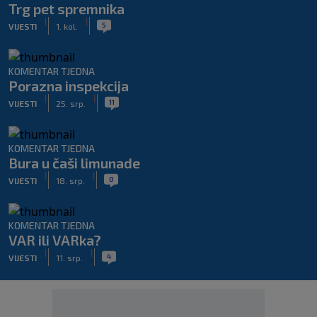
Trg pet spremnika
|
|
5
VIJESTI
1. kol.
KOMENTAR TJEDNA
Porazna inspekcija
|
|
11
VIJESTI
25. srp.
KOMENTAR TJEDNA
Bura u čaši limunade
|
|
0
VIJESTI
18. srp.
KOMENTAR TJEDNA
VAR ili VARka?
|
|
4
VIJESTI
11. srp.