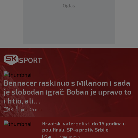
Oglas
SPORT
Bennacer raskinuo s Milanom i sada
je slobodan igrač: Boban je upravo to
i htio, ali…
|
SK
prije 24 min.
Hrvatski vaterpolisti do 16 godina u
polufinalu SP-a protiv Srbije!
|
SK
prije 36 min.