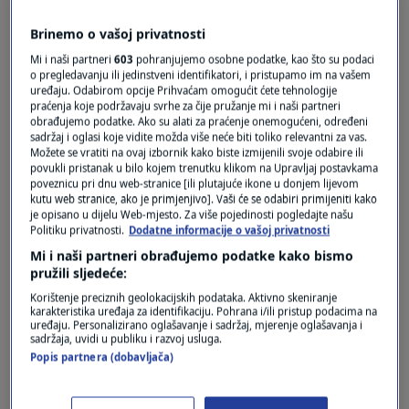
Pošalji
Brinemo o vašoj privatnosti
Mi i naši partneri
603
pohranjujemo osobne podatke, kao što su podaci
o pregledavanju ili jedinstveni identifikatori, i pristupamo im na vašem
uređaju. Odabirom opcije Prihvaćam omogućit ćete tehnologije
praćenja koje podržavaju svrhe za čije pružanje mi i naši partneri
obrađujemo podatke. Ako su alati za praćenje onemogućeni, određeni
sadržaj i oglasi koje vidite možda više neće biti toliko relevantni za vas.
Možete se vratiti na ovaj izbornik kako biste izmijenili svoje odabire ili
povukli pristanak u bilo kojem trenutku klikom na Upravljaj postavkama
poveznicu pri dnu web-stranice [ili plutajuće ikone u donjem lijevom
kutu web stranice, ako je primjenjivo]. Vaši će se odabiri primijeniti kako
je opisano u dijelu Web-mjesto. Za više pojedinosti pogledajte našu
Politiku privatnosti.
Dodatne informacije o vašoj privatnosti
Oglas
Mi i naši partneri obrađujemo podatke kako bismo
pružili sljedeće:
Korištenje preciznih geolokacijskih podataka. Aktivno skeniranje
karakteristika uređaja za identifikaciju. Pohrana i/ili pristup podacima na
uređaju. Personalizirano oglašavanje i sadržaj, mjerenje oglašavanja i
sadržaja, uvidi u publiku i razvoj usluga.
Popis partnera (dobavljača)