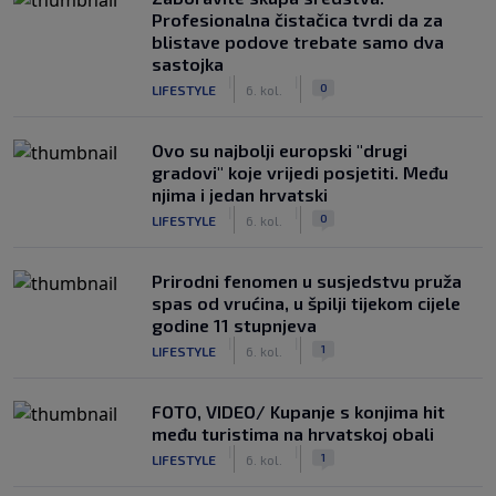
Profesionalna čistačica tvrdi da za
blistave podove trebate samo dva
sastojka
|
|
0
LIFESTYLE
6. kol.
Ovo su najbolji europski "drugi
gradovi" koje vrijedi posjetiti. Među
njima i jedan hrvatski
|
|
0
LIFESTYLE
6. kol.
Prirodni fenomen u susjedstvu pruža
spas od vrućina, u špilji tijekom cijele
godine 11 stupnjeva
|
|
1
LIFESTYLE
6. kol.
FOTO, VIDEO/ Kupanje s konjima hit
među turistima na hrvatskoj obali
|
|
1
LIFESTYLE
6. kol.