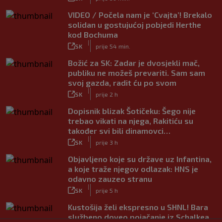
VIDEO / Počela nam je ‘Cvajta’! Brekalo
solidan u gostujućoj pobjedi Herthe
kod Bochuma
|
SK
prije 54 min.
Božić za SK: Zadar je dvosjekli mač,
publiku ne možeš prevariti. Sam sam
svoj gazda, radit ću po svom
|
SK
prije 2 h
Dopisnik blizak Šotičeku: Šego nije
trebao vikati na njega, Rakitiću su
također svi bili dinamovci…
|
SK
prije 3 h
Objavljeno koje su države uz Infantina,
a koje traže njegov odlazak: HNS je
odavno zauzeo stranu
|
SK
prije 5 h
Kustošija želi ekspresno u SHNL! Bara
službeno doveo pojačanje iz Schalkea