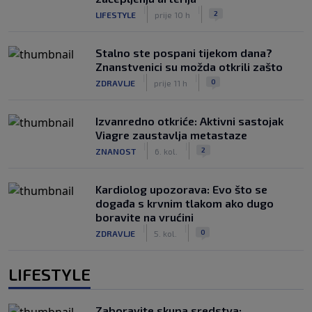
|
|
2
LIFESTYLE
prije 10 h
Stalno ste pospani tijekom dana?
Znanstvenici su možda otkrili zašto
|
|
0
ZDRAVLJE
prije 11 h
Izvanredno otkriće: Aktivni sastojak
Viagre zaustavlja metastaze
|
|
2
ZNANOST
6. kol.
Kardiolog upozorava: Evo što se
događa s krvnim tlakom ako dugo
boravite na vrućini
|
|
0
ZDRAVLJE
5. kol.
LIFESTYLE
Zaboravite skupa sredstva: