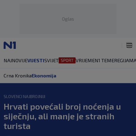
Oglas
NAJNOVIJE
VIJESTI
SVIJET
VRIJEME
N1 TEME
REGIJA
MA
Crna Kronika
Ekonomija
SLOVENCI NAJBROJNIJI
Hrvati povećali broj noćenja u
siječnju, ali manje je stranih
turista