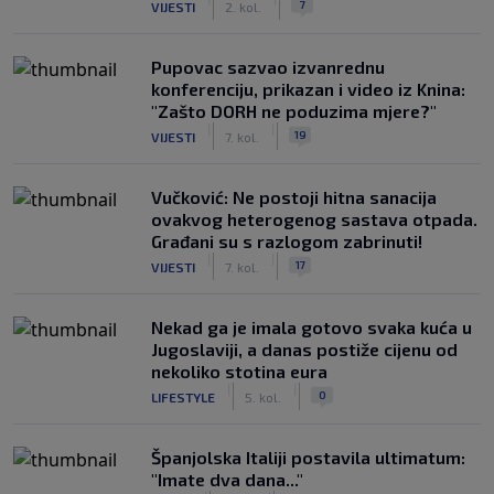
7
VIJESTI
2. kol.
Pupovac sazvao izvanrednu
konferenciju, prikazan i video iz Knina:
"Zašto DORH ne poduzima mjere?"
|
|
19
VIJESTI
7. kol.
Vučković: Ne postoji hitna sanacija
ovakvog heterogenog sastava otpada.
Građani su s razlogom zabrinuti!
|
|
17
VIJESTI
7. kol.
Nekad ga je imala gotovo svaka kuća u
Jugoslaviji, a danas postiže cijenu od
nekoliko stotina eura
|
|
0
LIFESTYLE
5. kol.
Španjolska Italiji postavila ultimatum:
"Imate dva dana..."