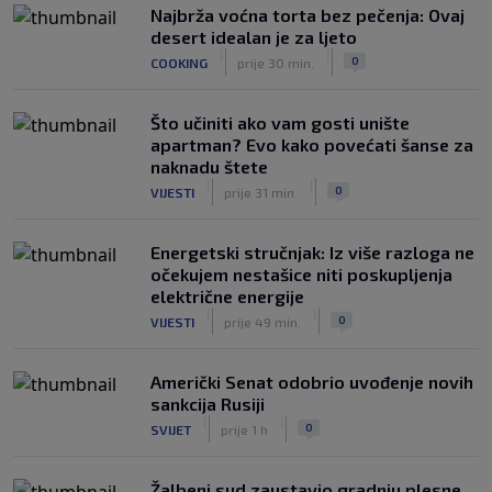
Najbrža voćna torta bez pečenja: Ovaj
desert idealan je za ljeto
|
|
0
COOKING
prije 30 min.
Što učiniti ako vam gosti unište
apartman? Evo kako povećati šanse za
naknadu štete
|
|
0
VIJESTI
prije 31 min.
Energetski stručnjak: Iz više razloga ne
očekujem nestašice niti poskupljenja
električne energije
|
|
0
VIJESTI
prije 49 min.
Američki Senat odobrio uvođenje novih
sankcija Rusiji
|
|
0
SVIJET
prije 1 h
Žalbeni sud zaustavio gradnju plesne