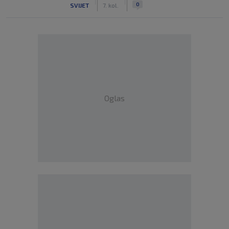
|
|
0
SVIJET
7. kol.
Oglas