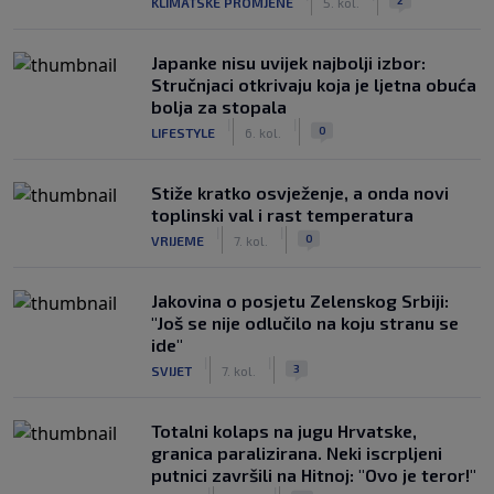
KLIMATSKE PROMJENE
5. kol.
Japanke nisu uvijek najbolji izbor:
Stručnjaci otkrivaju koja je ljetna obuća
bolja za stopala
|
|
0
LIFESTYLE
6. kol.
Stiže kratko osvježenje, a onda novi
toplinski val i rast temperatura
|
|
0
VRIJEME
7. kol.
Jakovina o posjetu Zelenskog Srbiji:
"Još se nije odlučilo na koju stranu se
ide"
|
|
3
SVIJET
7. kol.
Totalni kolaps na jugu Hrvatske,
granica paralizirana. Neki iscrpljeni
putnici završili na Hitnoj: "Ovo je teror!"
|
|