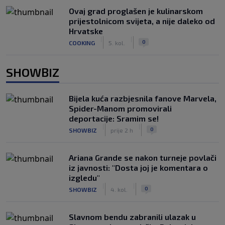
Ovaj grad proglašen je kulinarskom
prijestolnicom svijeta, a nije daleko od
Hrvatske
|
|
0
COOKING
5. kol.
SHOWBIZ
Bijela kuća razbjesnila fanove Marvela,
Spider-Manom promovirali
deportacije: Sramim se!
|
|
0
SHOWBIZ
prije 2 h
Ariana Grande se nakon turneje povlači
iz javnosti: "Dosta joj je komentara o
izgledu"
|
|
0
SHOWBIZ
4. kol.
Slavnom bendu zabranili ulazak u