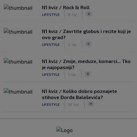
N1 kviz / Rock & Roll
|
|
0
LIFESTYLE
8. lip.
N1 kviz / Zavrtite globus i recite koji je
ovo grad?
|
|
0
LIFESTYLE
2. lip.
N1 kviz / Zmije, meduze, komarci... Tko
je najopasniji?
|
|
0
LIFESTYLE
1. lip.
N1 kviz / Koliko dobro poznajete
stihove Đorđa Balaševića?
|
|
11
LIFESTYLE
18. svi.