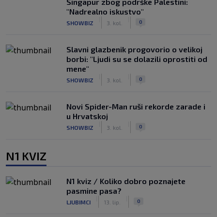
Singapur zbog podrške Palestini:
"Nadrealno iskustvo"
|
|
0
SHOWBIZ
3. kol.
Slavni glazbenik progovorio o velikoj
borbi: "Ljudi su se dolazili oprostiti od
mene"
|
|
0
SHOWBIZ
3. kol.
Novi Spider-Man ruši rekorde zarade i
u Hrvatskoj
|
|
0
SHOWBIZ
3. kol.
N1 KVIZ
N1 kviz / Koliko dobro poznajete
pasmine pasa?
|
|
0
LJUBIMCI
13. lip.