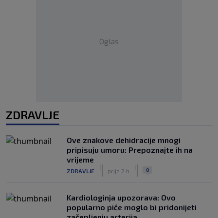
Oglas
ZDRAVLJE
Ove znakove dehidracije mnogi
pripisuju umoru: Prepoznajte ih na
vrijeme
|
|
0
ZDRAVLJE
prije 2 h
Kardiologinja upozorava: Ovo
popularno piće moglo bi pridonijeti
začepljenju arterija