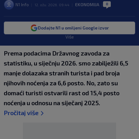
0
N1 Info
EKONOMIJA
|
12. ožu. 2026. 09:44
|
|
Dodajte N1 u omiljeni Google izvor
Više
Prema podacima Državnog zavoda za
statistiku, u siječnju 2026. smo zabilježili 6,5
manje dolazaka stranih turista i pad broja
njihovih noćenja za 6,6 posto. No, zato su
domaći turisti ostvarili rast od 15,4 posto
noćenja u odnosu na siječanj 2025.
Pročitaj više