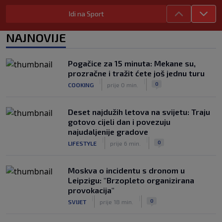
|
SK
prije 4 h
Idi na Sport
Tomiyasu se vraća u Premier ligu,
postat će suigrač bivšeg Vatrenog
NAJNOVIJE
|
SK
prije 3 h
Veliko priznanje za hrvatskog
Pogačice za 15 minuta: Mekane su,
stručnjaka: Jurica Žuža novi je pomoćni
prozračne i tražit ćete još jednu turu
trener Barcelone
|
|
0
COOKING
prije 0 min.
|
SK
prije 2 h
Deset najdužih letova na svijetu: Traju
gotovo cijeli dan i povezuju
najudaljenije gradove
|
|
0
LIFESTYLE
prije 6 min.
Moskva o incidentu s dronom u
Leipzigu: "Brzopleto organizirana
provokacija"
|
|
0
SVIJET
prije 18 min.