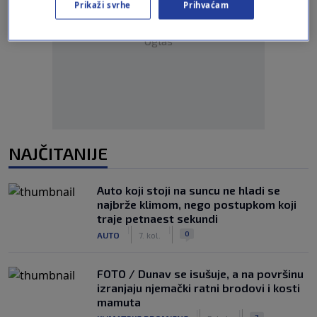
Prikaži svrhe
Prihvaćam
Oglas
NAJČITANIJE
Auto koji stoji na suncu ne hladi se
najbrže klimom, nego postupkom koji
traje petnaest sekundi
|
|
0
AUTO
7. kol.
FOTO / Dunav se isušuje, a na površinu
izranjaju njemački ratni brodovi i kosti
mamuta
|
|
2