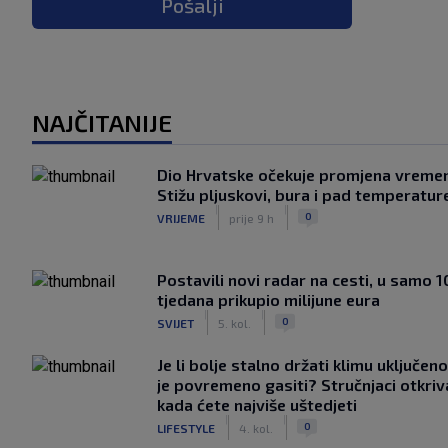
Pošalji
NAJČITANIJE
Dio Hrvatske očekuje promjena vreme
Stižu pljuskovi, bura i pad temperatur
|
|
0
VRIJEME
prije 9 h
Postavili novi radar na cesti, u samo 1
tjedana prikupio milijune eura
|
|
0
SVIJET
5. kol.
Je li bolje stalno držati klimu uključeno
je povremeno gasiti? Stručnjaci otkriv
kada ćete najviše uštedjeti
|
|
0
LIFESTYLE
4. kol.