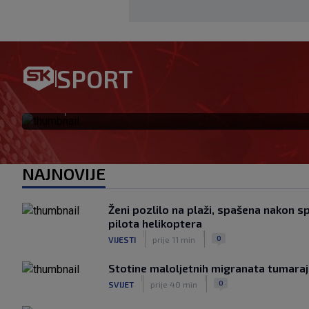
Preokret u najavi: Barcelon
SPORT
Rodrija
|
SK
prije 1 h
NAJNOVIJE
Ženi pozlilo na plaži, spašena nakon s
pilota helikoptera
|
|
0
VIJESTI
prije 11 min
Stotine maloljetnih migranata tumaraj
|
|
0
SVIJET
prije 40 min