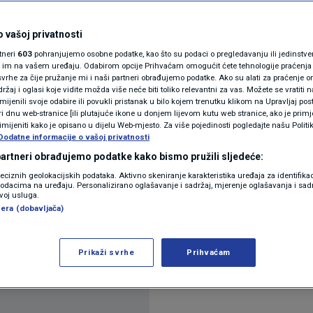
 zaposliti 10.000 ljudi
N1(DIS)INFO
KLIMATSKE PROMJENE
 vašoj privatnosti
rtneri
603
pohranjujemo osobne podatke, kao što su podaci o pregledavanju ili jedinstveni 
FOTO
o im na vašem uređaju. Odabirom opcije Prihvaćam omogućit ćete tehnologije praćenja
vrhe za čije pružanje mi i naši partneri obrađujemo podatke. Ako su alati za praćenje
tara
žaj i oglasi koje vidite možda više neće biti toliko relevantni za vas. Možete se vratiti n
VIDEO
zmijenili svoje odabire ili povukli pristanak u bilo kojem trenutku klikom na Upravljaj p
i dnu web-stranice [ili plutajuće ikone u donjem lijevom kutu web stranice, ako je primje
rimijeniti kako je opisano u dijelu Web-mjesto. Za više pojedinosti pogledajte našu Politi
Dodatne informacije o vašoj privatnosti
 partneri obrađujemo podatke kako bismo pružili sljedeće:
reciznih geolokacijskih podataka. Aktivno skeniranje karakteristika uređaja za identifika
p podacima na uređaju. Personalizirano oglašavanje i sadržaj, mjerenje oglašavanja i sadr
zvoj usluga.
u srijedu da do kraja godine planira zaposliti oko 
era (dobavljača)
ego u 2024.
Pročitaj više
Prikaži svrhe
Prihvaćam