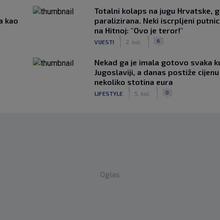
Totalni kolaps na jugu Hrvatske, g
a kao
paralizirana. Neki iscrpljeni putnici
na Hitnoj: "Ovo je teror!"
|
|
6
VIJESTI
2. kol.
Nekad ga je imala gotovo svaka k
Jugoslaviji, a danas postiže cijenu
nekoliko stotina eura
|
|
0
LIFESTYLE
5. kol.
Oglas