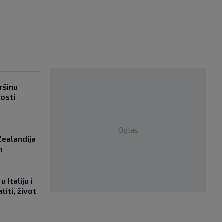
ršinu
kosti
Oglas
Zealandija
m
 Italiju i
titi, život