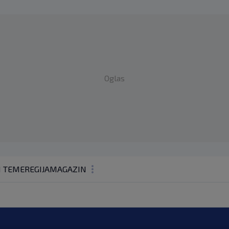
Oglas
1 TEME
REGIJA
MAGAZIN
N1 KOMENTAR
KOLUMNE