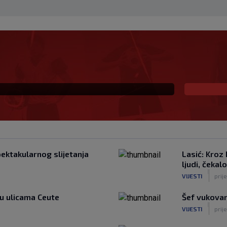
a pokušava Realu oteti
pektakularnog slijetanja
Lasić: Kroz
ljudi, čekalo
|
VIJESTI
prij
u ulicama Ceute
Šef vukova
|
VIJESTI
prij