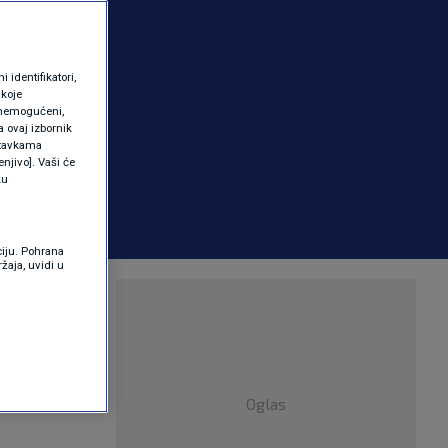
identifikatori,
 koje
 onemogućeni,
a ovaj izbornik
ostavkama
njivo]. Vaši će
ku
ciju. Pohrana
žaja, uvidi u
10.000
Oglas