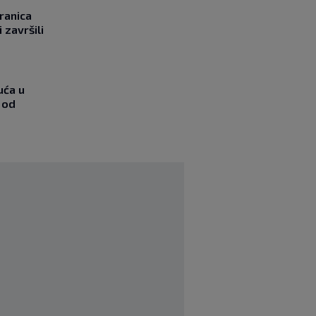
ranica
 završili
uća u
 od