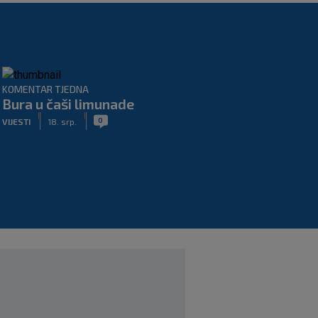
KOMENTAR TJEDNA
Bura u čaši limunade
|
|
0
VIJESTI
18. srp.