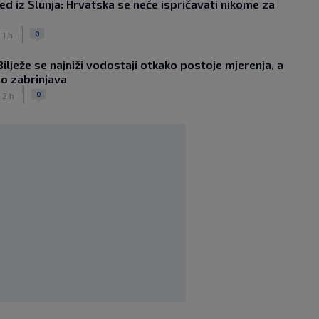
 iz Slunja: Hrvatska se neće ispričavati nikome za
Real dogovorio posao godine,
Diomande postaje najskuplji afrički
|
nogometaš u povijesti
0
 1 h
|
SK
prije 6 h
ilježe se najniži vodostaji otkako postoje mjerenja, a
Messi se vratio u početni sastav
o zabrinjava
Intera i odmah postavio impresivan
|
rekord
0
 2 h
|
SK
prije 8 h
Novo Dinamovo pojačanje ubrzo
potpisuje, prvo će igrati u Lekinoj
momčadi?
|
SK
prije 4 h