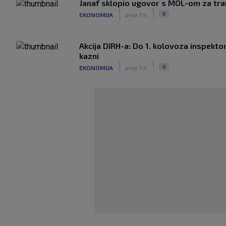
Janaf sklopio ugovor s MOL-om za tra
|
|
0
EKONOMIJA
prije 1 h
Akcija DIRH-a: Do 1. kolovoza inspektori
kazni
|
|
0
EKONOMIJA
prije 1 h