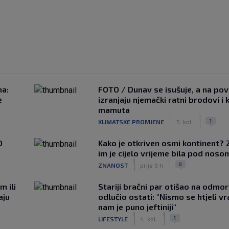
na:
FOTO / Dunav se isušuje, a na pov
e
izranjaju njemački ratni brodovi i 
mamuta
|
|
1
KLIMATSKE PROMJENE
5. kol.
0
Kako je otkriven osmi kontinent? 
im je cijelo vrijeme bila pod noso
|
|
0
ZNANOST
prije 9 h
m ili
Stariji bračni par otišao na odmor u
aju
odlučio ostati: "Nismo se htjeli vra
nam je puno jeftiniji"
|
|
1
LIFESTYLE
4. kol.