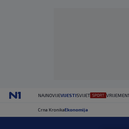
NAJNOVIJE
VIJESTI
SVIJET
VRIJEME
N
Crna Kronika
Ekonomija