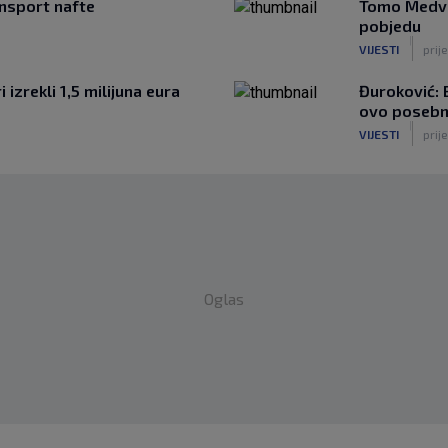
nsport nafte
Tomo Medved
pobjedu
|
VIJESTI
prije
 izrekli 1,5 milijuna eura
Đuroković: B
ovo posebn
|
VIJESTI
prije
Oglas