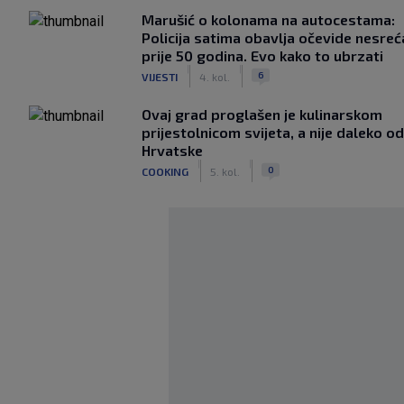
Marušić o kolonama na autocestama:
Policija satima obavlja očevide nesreć
prije 50 godina. Evo kako to ubrzati
|
|
6
VIJESTI
4. kol.
Ovaj grad proglašen je kulinarskom
prijestolnicom svijeta, a nije daleko od
Hrvatske
|
|
0
COOKING
5. kol.