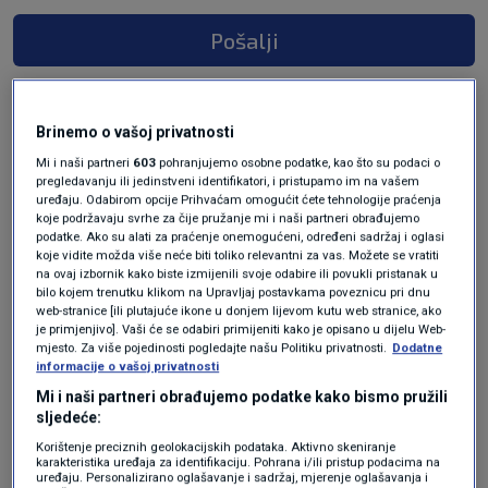
Pošalji
Brinemo o vašoj privatnosti
Mi i naši partneri
603
pohranjujemo osobne podatke, kao što su podaci o
pregledavanju ili jedinstveni identifikatori, i pristupamo im na vašem
uređaju. Odabirom opcije Prihvaćam omogućit ćete tehnologije praćenja
koje podržavaju svrhe za čije pružanje mi i naši partneri obrađujemo
podatke. Ako su alati za praćenje onemogućeni, određeni sadržaj i oglasi
koje vidite možda više neće biti toliko relevantni za vas. Možete se vratiti
na ovaj izbornik kako biste izmijenili svoje odabire ili povukli pristanak u
Oglas
bilo kojem trenutku klikom na Upravljaj postavkama poveznicu pri dnu
web-stranice [ili plutajuće ikone u donjem lijevom kutu web stranice, ako
je primjenjivo]. Vaši će se odabiri primijeniti kako je opisano u dijelu Web-
mjesto. Za više pojedinosti pogledajte našu Politiku privatnosti.
Dodatne
informacije o vašoj privatnosti
Mi i naši partneri obrađujemo podatke kako bismo pružili
sljedeće:
Korištenje preciznih geolokacijskih podataka. Aktivno skeniranje
karakteristika uređaja za identifikaciju. Pohrana i/ili pristup podacima na
uređaju. Personalizirano oglašavanje i sadržaj, mjerenje oglašavanja i