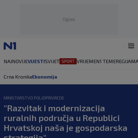
Oglas
NAJNOVIJE
VIJESTI
SVIJET
VRIJEME
N1 TEME
REGIJA
MA
Crna Kronika
Ekonomija
MINISTARSTVO POLJOPRIVREDE
"Razvitak i modernizacija
ruralnih područja u Republici
Hrvatskoj naša je gospodarska
strategija"