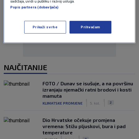
sadržaja, uvidi u publiku i razvoj usluga.
Popis partnera (dobavljača)
Oglas
Prikaži svrhe
Prihvaćam
NAJČITANIJE
FOTO / Dunav se isušuje, a na površinu
izranjaju njemački ratni brodovi i kosti
mamuta
|
|
2
KLIMATSKE PROMJENE
5. kol.
Dio Hrvatske očekuje promjena
vremena: Stižu pljuskovi, bura i pad
temperature
|
|
0