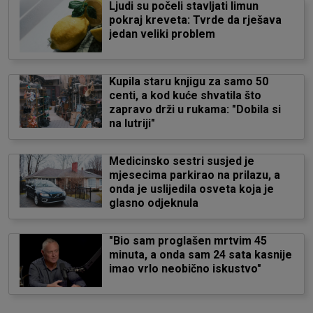
Ljudi su počeli stavljati limun
pokraj kreveta: Tvrde da rješava
jedan veliki problem
Kupila staru knjigu za samo 50
centi, a kod kuće shvatila što
zapravo drži u rukama: "Dobila si
na lutriji"
Medicinsko sestri susjed je
mjesecima parkirao na prilazu, a
onda je uslijedila osveta koja je
glasno odjeknula
"Bio sam proglašen mrtvim 45
minuta, a onda sam 24 sata kasnije
imao vrlo neobično iskustvo"