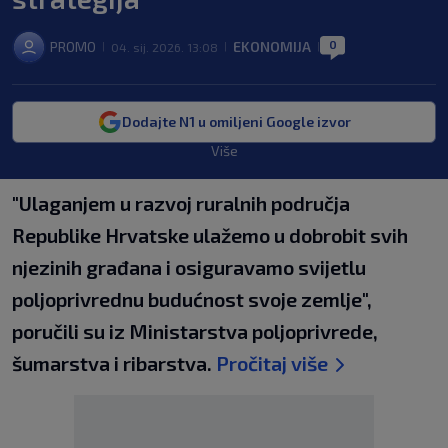
0
PROMO
EKONOMIJA
04. sij. 2026. 13:08
|
|
|
Dodajte N1 u omiljeni Google izvor
Više
"Ulaganjem u razvoj ruralnih područja
Republike Hrvatske ulažemo u dobrobit svih
njezinih građana i osiguravamo svijetlu
poljoprivrednu budućnost svoje zemlje",
poručili su iz Ministarstva poljoprivrede,
šumarstva i ribarstva.
Pročitaj više