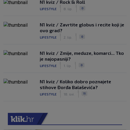
N1 kviz / Rock & Roll
|
|
0
LIFESTYLE
8. lip.
N1 kviz / Zavrtite globus i recite koji je
ovo grad?
|
|
0
LIFESTYLE
2. lip.
N1 kviz / Zmije, meduze, komarci... Tko
je najopasniji?
|
|
0
LIFESTYLE
1. lip.
N1 kviz / Koliko dobro poznajete
stihove Đorđa Balaševića?
|
|
11
LIFESTYLE
18. svi.