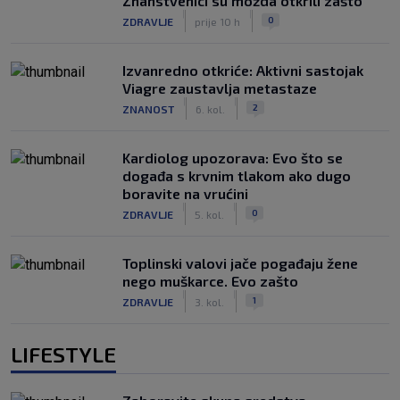
Znanstvenici su možda otkrili zašto
|
|
0
ZDRAVLJE
prije 10 h
Izvanredno otkriće: Aktivni sastojak
Viagre zaustavlja metastaze
|
|
2
ZNANOST
6. kol.
Kardiolog upozorava: Evo što se
događa s krvnim tlakom ako dugo
boravite na vrućini
|
|
0
ZDRAVLJE
5. kol.
Toplinski valovi jače pogađaju žene
nego muškarce. Evo zašto
|
|
1
ZDRAVLJE
3. kol.
LIFESTYLE