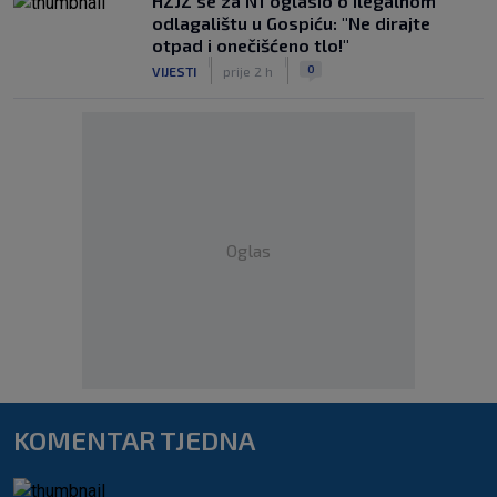
HZJZ se za N1 oglasio o ilegalnom
odlagalištu u Gospiću: "Ne dirajte
otpad i onečišćeno tlo!"
|
|
0
VIJESTI
prije 2 h
Oglas
KOMENTAR TJEDNA