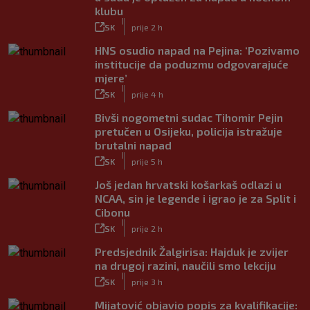
klubu
|
SK
prije 2 h
HNS osudio napad na Pejina: ‘Pozivamo
institucije da poduzmu odgovarajuće
mjere’
|
SK
prije 4 h
Bivši nogometni sudac Tihomir Pejin
pretučen u Osijeku, policija istražuje
brutalni napad
|
SK
prije 5 h
Još jedan hrvatski košarkaš odlazi u
NCAA, sin je legende i igrao je za Split i
Cibonu
|
SK
prije 2 h
Predsjednik Žalgirisa: Hajduk je zvijer
na drugoj razini, naučili smo lekciju
|
SK
prije 3 h
Mijatović objavio popis za kvalifikacije: