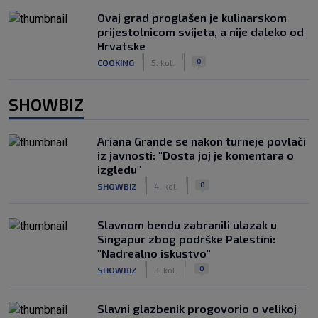
Ovaj grad proglašen je kulinarskom
prijestolnicom svijeta, a nije daleko od
Hrvatske
|
|
0
COOKING
5. kol.
SHOWBIZ
Ariana Grande se nakon turneje povlači
iz javnosti: "Dosta joj je komentara o
izgledu"
|
|
0
SHOWBIZ
4. kol.
Slavnom bendu zabranili ulazak u
Singapur zbog podrške Palestini:
"Nadrealno iskustvo"
|
|
0
SHOWBIZ
3. kol.
Slavni glazbenik progovorio o velikoj