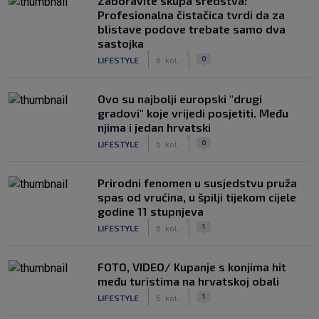
Zaboravite skupa sredstva:
Profesionalna čistačica tvrdi da za
blistave podove trebate samo dva
sastojka
|
|
0
LIFESTYLE
6. kol.
Ovo su najbolji europski "drugi
gradovi" koje vrijedi posjetiti. Među
njima i jedan hrvatski
|
|
0
LIFESTYLE
6. kol.
Prirodni fenomen u susjedstvu pruža
spas od vrućina, u špilji tijekom cijele
godine 11 stupnjeva
|
|
1
LIFESTYLE
6. kol.
FOTO, VIDEO/ Kupanje s konjima hit
među turistima na hrvatskoj obali
|
|
1
LIFESTYLE
6. kol.