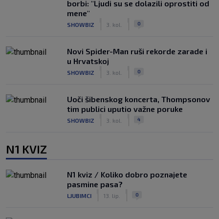
borbi: "Ljudi su se dolazili oprostiti od
mene"
|
|
0
SHOWBIZ
3. kol.
Novi Spider-Man ruši rekorde zarade i
u Hrvatskoj
|
|
0
SHOWBIZ
3. kol.
Uoči šibenskog koncerta, Thompsonov
tim publici uputio važne poruke
|
|
4
SHOWBIZ
3. kol.
N1 KVIZ
N1 kviz / Koliko dobro poznajete
pasmine pasa?
|
|
0
LJUBIMCI
13. lip.