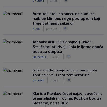
VRIJEME
6. kol.
Auto koji stoji na suncu ne hladi se
najbrže klimom, nego postupkom koji
traje petnaest sekundi
|
|
0
AUTO
prije 8 h
Japanke nisu uvijek najbolji izbor:
Stručnjaci otkrivaju koja je ljetna obuća
bolja za stopala
|
|
0
LIFESTYLE
6. kol.
Stiže kratko osvježenje, a onda novi
toplinski val i rast temperatura
|
|
0
VRIJEME
prije 9 h
Klarić o Plenkovićevoj najavi povećanja
braniteljskih mirovina: Politički bod za
Možemo, ne za HDZ
|
|