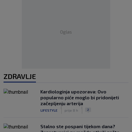
Oglas
ZDRAVLJE
Kardiologinja upozorava: Ovo
popularno piće moglo bi pridonijeti
začepljenju arterija
|
|
2
LIFESTYLE
prije 8 h
Stalno ste pospani tijekom dana?