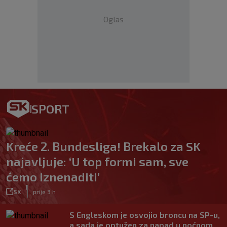
Oglas
SPORT
Kreće 2. Bundesliga! Brekalo za SK
najavljuje: ‘U top formi sam, sve
ćemo iznenaditi’
|
SK
prije 3 h
S Engleskom je osvojio broncu na SP-u,
a sada je optužen za napad u noćnom