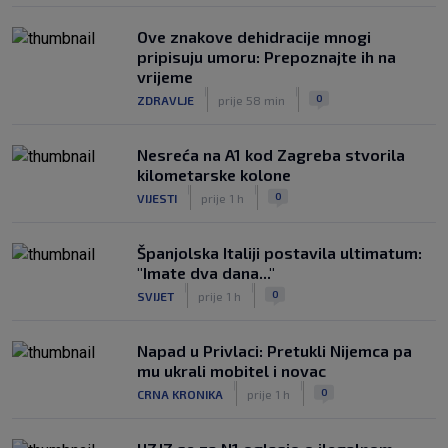
Ove znakove dehidracije mnogi
pripisuju umoru: Prepoznajte ih na
vrijeme
|
|
0
ZDRAVLJE
prije 58 min
Nesreća na A1 kod Zagreba stvorila
kilometarske kolone
|
|
0
VIJESTI
prije 1 h
Španjolska Italiji postavila ultimatum:
"Imate dva dana..."
|
|
0
SVIJET
prije 1 h
Napad u Privlaci: Pretukli Nijemca pa
mu ukrali mobitel i novac
|
|
0
CRNA KRONIKA
prije 1 h