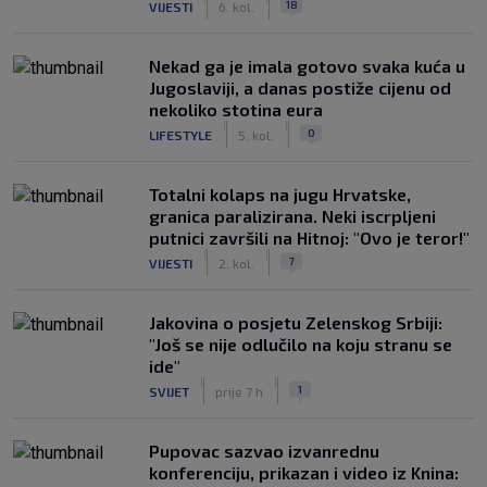
18
VIJESTI
6. kol.
Nekad ga je imala gotovo svaka kuća u
Jugoslaviji, a danas postiže cijenu od
nekoliko stotina eura
|
|
0
LIFESTYLE
5. kol.
Totalni kolaps na jugu Hrvatske,
granica paralizirana. Neki iscrpljeni
putnici završili na Hitnoj: "Ovo je teror!"
|
|
7
VIJESTI
2. kol.
Jakovina o posjetu Zelenskog Srbiji:
"Još se nije odlučilo na koju stranu se
ide"
|
|
1
SVIJET
prije 7 h
Pupovac sazvao izvanrednu
konferenciju, prikazan i video iz Knina: