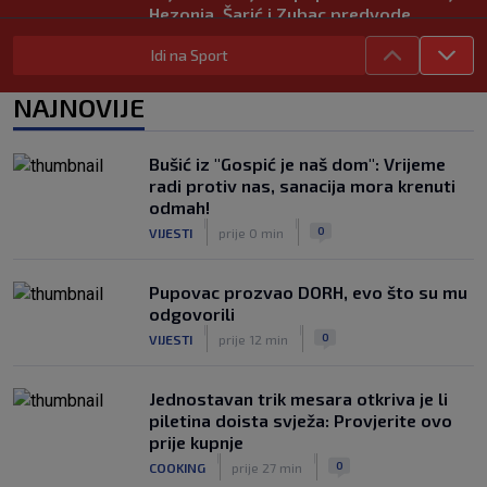
Hezonja, Šarić i Zubac predvode
Hrvatsku
Idi na Sport
|
SK
prije 4 h
Benfica ponovno želi Šutala?
NAJNOVIJE
Portugalci tvrde da je hrvatski stoper
među glavnim željama
|
Bušić iz "Gospić je naš dom": Vrijeme
SK
prije 7 h
radi protiv nas, sanacija mora krenuti
Znate li kad je Hajduk u Europi zadnji
odmah!
put dao pet golova? Igrali su Vlašić i
|
|
0
VIJESTI
prije 0 min
Balić, a trener je bio Burić
|
SK
prije 8 h
Pupovac prozvao DORH, evo što su mu
odgovorili
|
|
0
VIJESTI
prije 12 min
Jednostavan trik mesara otkriva je li
piletina doista svježa: Provjerite ovo
prije kupnje
|
|
0
COOKING
prije 27 min