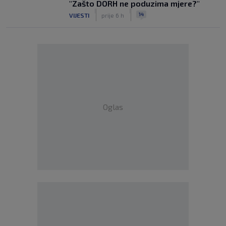
"Zašto DORH ne poduzima mjere?"
|
|
14
VIJESTI
prije 6 h
Oglas