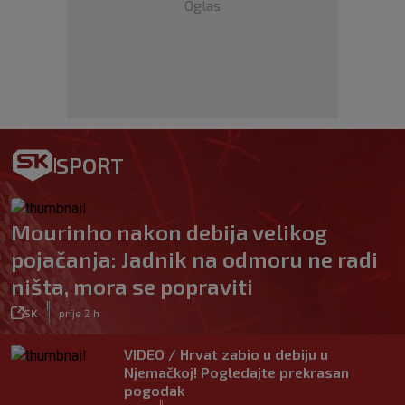
Oglas
SPORT
Mourinho nakon debija velikog
pojačanja: Jadnik na odmoru ne radi
ništa, mora se popraviti
|
SK
prije 2 h
VIDEO / Hrvat zabio u debiju u
Njemačkoj! Pogledajte prekrasan
pogodak
|