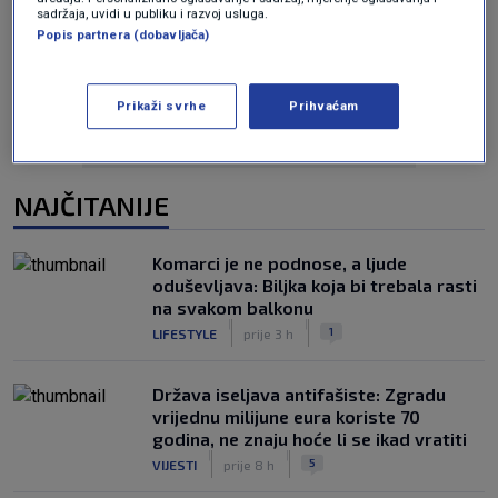
sadržaja, uvidi u publiku i razvoj usluga.
Oglas
Popis partnera (dobavljača)
Prikaži svrhe
Prihvaćam
NAJČITANIJE
Komarci je ne podnose, a ljude
oduševljava: Biljka koja bi trebala rasti
na svakom balkonu
|
|
1
LIFESTYLE
prije 3 h
Država iseljava antifašiste: Zgradu
vrijednu milijune eura koriste 70
godina, ne znaju hoće li se ikad vratiti
|
|
5
VIJESTI
prije 8 h