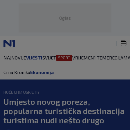
Oglas
NAJNOVIJE
VIJESTI
SVIJET
VRIJEME
N1 TEME
REGIJA
MA
Crna Kronika
Ekonomija
HOĆE LI IM USPJETI?
Umjesto novog poreza,
popularna turistička destinacija
turistima nudi nešto drugo