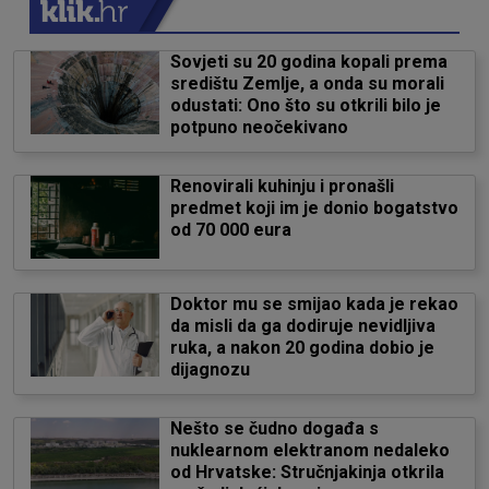
Sovjeti su 20 godina kopali prema
središtu Zemlje, a onda su morali
odustati: Ono što su otkrili bilo je
potpuno neočekivano
Renovirali kuhinju i pronašli
predmet koji im je donio bogatstvo
od 70 000 eura
Doktor mu se smijao kada je rekao
da misli da ga dodiruje nevidljiva
ruka, a nakon 20 godina dobio je
dijagnozu
Nešto se čudno događa s
nuklearnom elektranom nedaleko
od Hrvatske: Stručnjakinja otkrila