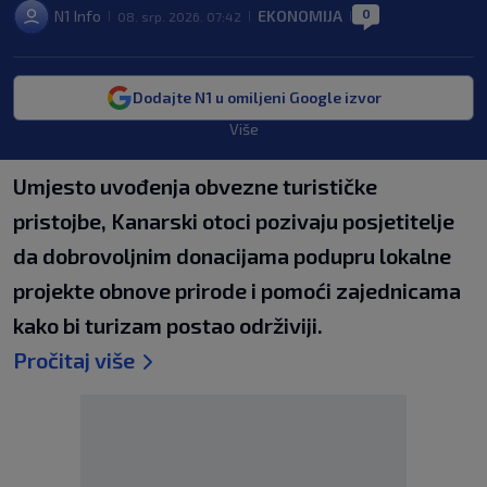
0
N1 Info
EKONOMIJA
08. srp. 2026. 07:42
|
|
|
Dodajte N1 u omiljeni Google izvor
Više
Umjesto uvođenja obvezne turističke
pristojbe, Kanarski otoci pozivaju posjetitelje
da dobrovoljnim donacijama podupru lokalne
projekte obnove prirode i pomoći zajednicama
kako bi turizam postao održiviji.
Pročitaj više