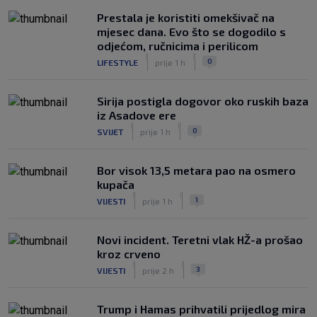
Prestala je koristiti omekšivač na
mjesec dana. Evo što se dogodilo s
odjećom, ručnicima i perilicom
|
|
0
LIFESTYLE
prije 1 h
Sirija postigla dogovor oko ruskih baza
iz Asadove ere
|
|
0
SVIJET
prije 1 h
Bor visok 13,5 metara pao na osmero
kupača
|
|
1
VIJESTI
prije 1 h
Novi incident. Teretni vlak HŽ-a prošao
kroz crveno
|
|
3
VIJESTI
prije 2 h
Trump i Hamas prihvatili prijedlog mira