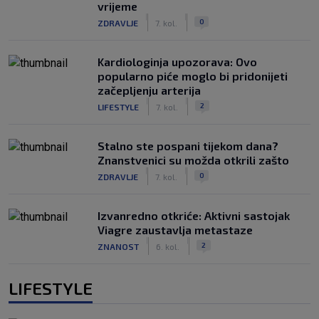
vrijeme
|
|
0
ZDRAVLJE
7. kol.
Kardiologinja upozorava: Ovo
popularno piće moglo bi pridonijeti
začepljenju arterija
|
|
2
LIFESTYLE
7. kol.
Stalno ste pospani tijekom dana?
Znanstvenici su možda otkrili zašto
|
|
0
ZDRAVLJE
7. kol.
Izvanredno otkriće: Aktivni sastojak
Viagre zaustavlja metastaze
|
|
2
ZNANOST
6. kol.
LIFESTYLE