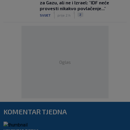
za Gazu, ali ne i Izrael: "IDF neće
provesti nikakvo povlačenje..."
|
|
2
SVIJET
prije 2 h
Oglas
KOMENTAR TJEDNA