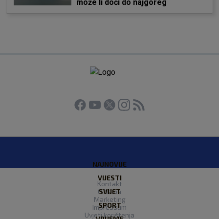
može li doći do najgoreg
NAJNOVIJE
VIJESTI
Kontakt
O Nama
SVIJET
Marketing
SPORT
Impressum
Uvjeti korištenja
VRIJEME