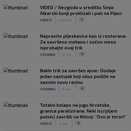
VIDEO / Nezgoda u središtu Sinja:
Alkarski konji proklizali i pali na Pijaci
|
|
5
VIJESTI
prije 5 h
Napravite pljeskavice kao iz restorana:
Za savršeno mekano i sočno meso
isprobajte ovaj trik
|
|
0
COOKING
8. kol.
Bakin trik za savršen ajvar: Dodaje
jedan sastojak koji okus podiže na
sasvim novu razinu
|
|
0
COOKING
8. kol.
Totalni kolaps na jugu Hrvatske,
granica paralizirana. Neki iscrpljeni
putnici završili na Hitnoj: "Ovo je teror!"
|
|
8
VIJESTI
2. kol.