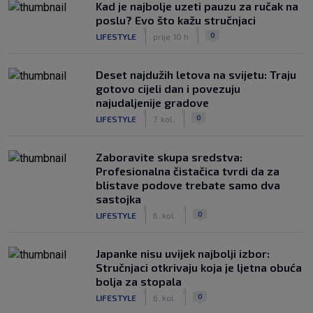
Kad je najbolje uzeti pauzu za ručak na
poslu? Evo što kažu stručnjaci
|
|
0
LIFESTYLE
prije 10 h
Deset najdužih letova na svijetu: Traju
gotovo cijeli dan i povezuju
najudaljenije gradove
|
|
0
LIFESTYLE
7. kol.
Zaboravite skupa sredstva:
Profesionalna čistačica tvrdi da za
blistave podove trebate samo dva
sastojka
|
|
0
LIFESTYLE
6. kol.
Japanke nisu uvijek najbolji izbor:
Stručnjaci otkrivaju koja je ljetna obuća
bolja za stopala
|
|
0
LIFESTYLE
6. kol.