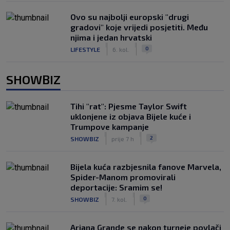
Ovo su najbolji europski "drugi
gradovi" koje vrijedi posjetiti. Među
njima i jedan hrvatski
|
|
0
LIFESTYLE
6. kol.
SHOWBIZ
Tihi "rat": Pjesme Taylor Swift
uklonjene iz objava Bijele kuće i
Trumpove kampanje
|
|
2
SHOWBIZ
prije 7 h
Bijela kuća razbjesnila fanove Marvela,
Spider-Manom promovirali
deportacije: Sramim se!
|
|
0
SHOWBIZ
7. kol.
Ariana Grande se nakon turneje povlači