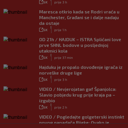
SK
prije 3 h
Maresca otkrio kada se Rodri vraća u
Manchester, Građani se i dalje nadaju
da ostaje
|
SK
prije 1 h
OD 21h / HAJDUK – ISTRA Splićani love
prve SHNL bodove u posljednjoj
utakmici kola
|
SK
prije 37 min
Hajduku je propalo dovođenje igrača iz
norveške druge lige
|
SK
prije 3 h
VIDEO / Nevjerojatan gaf Španjolca:
Slavio pobjedu krug prije kraja pa –
izgubio
|
SK
prije 2 h
VIDEO / Pogledajte golgeterski instinkt
novog napadača Rijeke: Ovako je