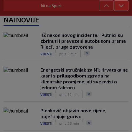
zabijao u Bundesligi
Idi na Sport
|
SK
prije 5 h
NAJNOVIJE
HŽ nakon novog incidenta: "Putnici su
zbrinuti i prevezeni autobusom prema
Rijeci", pruga zatvorena
|
|
0
VIJESTI
prije 3 min
Energetski stručnjak za N1: Hrvatska ne
kasni s prilagodbom zgrada na
klimatske promjene, ali sve ovisi o
jednom faktoru
|
|
0
VIJESTI
prije 36 min
Plenković objavio nove cijene,
pojeftinjuje gorivo
|
|
0
VIJESTI
prije 58 min