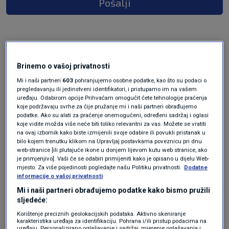
Pošalji
Brinemo o vašoj privatnosti
Mi i naši partneri
603
pohranjujemo osobne podatke, kao što su podaci o
pregledavanju ili jedinstveni identifikatori, i pristupamo im na vašem
uređaju. Odabirom opcije Prihvaćam omogućit ćete tehnologije praćenja
koje podržavaju svrhe za čije pružanje mi i naši partneri obrađujemo
Oglas
podatke. Ako su alati za praćenje onemogućeni, određeni sadržaj i oglasi
koje vidite možda više neće biti toliko relevantni za vas. Možete se vratiti
na ovaj izbornik kako biste izmijenili svoje odabire ili povukli pristanak u
bilo kojem trenutku klikom na Upravljaj postavkama poveznicu pri dnu
web-stranice [ili plutajuće ikone u donjem lijevom kutu web stranice, ako
je primjenjivo]. Vaši će se odabiri primijeniti kako je opisano u dijelu Web-
mjesto. Za više pojedinosti pogledajte našu Politiku privatnosti.
Dodatne
informacije o vašoj privatnosti
Mi i naši partneri obrađujemo podatke kako bismo pružili
sljedeće:
Korištenje preciznih geolokacijskih podataka. Aktivno skeniranje
karakteristika uređaja za identifikaciju. Pohrana i/ili pristup podacima na
uređaju. Personalizirano oglašavanje i sadržaj, mjerenje oglašavanja i