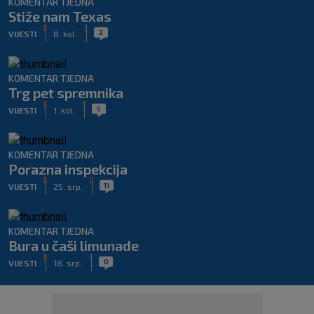
KOMENTAR TJEDNA
Stiže nam Texas
|
|
2
VIJESTI
8. kol.
KOMENTAR TJEDNA
Trg pet spremnika
|
|
5
VIJESTI
1. kol.
KOMENTAR TJEDNA
Porazna inspekcija
|
|
11
VIJESTI
25. srp.
KOMENTAR TJEDNA
Bura u čaši limunade
|
|
0
VIJESTI
18. srp.