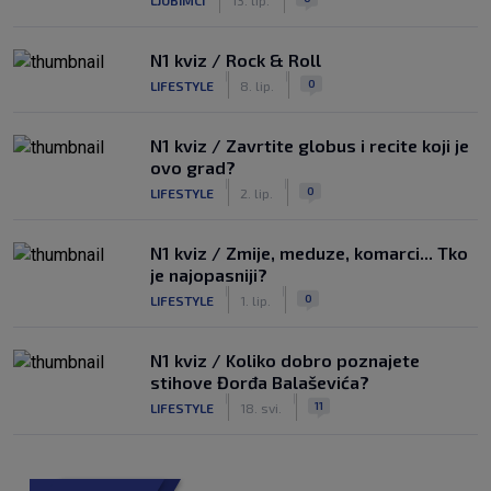
N1 kviz / Rock & Roll
|
|
0
LIFESTYLE
8. lip.
N1 kviz / Zavrtite globus i recite koji je
ovo grad?
|
|
0
LIFESTYLE
2. lip.
N1 kviz / Zmije, meduze, komarci... Tko
je najopasniji?
|
|
0
LIFESTYLE
1. lip.
N1 kviz / Koliko dobro poznajete
stihove Đorđa Balaševića?
|
|
11
LIFESTYLE
18. svi.