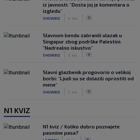
iz javnosti: "Dosta joj je komentara o
izgledu"
|
|
0
SHOWBIZ
4. kol.
Slavnom bendu zabranili ulazak u
Singapur zbog podrške Palestini:
"Nadrealno iskustvo"
|
|
0
SHOWBIZ
3. kol.
Slavni glazbenik progovorio o velikoj
borbi: "Ljudi su se dolazili oprostiti od
mene"
|
|
0
SHOWBIZ
3. kol.
N1 KVIZ
N1 kviz / Koliko dobro poznajete
pasmine pasa?
|
|
0
LJUBIMCI
13. lip.