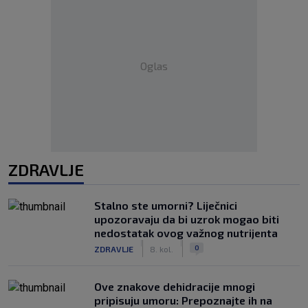
Oglas
ZDRAVLJE
Stalno ste umorni? Liječnici
upozoravaju da bi uzrok mogao biti
nedostatak ovog važnog nutrijenta
|
|
0
ZDRAVLJE
8. kol.
Ove znakove dehidracije mnogi
pripisuju umoru: Prepoznajte ih na