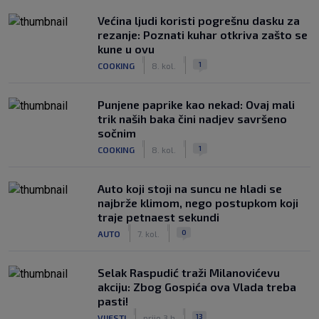
Većina ljudi koristi pogrešnu dasku za
rezanje: Poznati kuhar otkriva zašto se
kune u ovu
|
|
1
COOKING
8. kol.
Punjene paprike kao nekad: Ovaj mali
trik naših baka čini nadjev savršeno
sočnim
|
|
1
COOKING
8. kol.
Auto koji stoji na suncu ne hladi se
najbrže klimom, nego postupkom koji
traje petnaest sekundi
|
|
0
AUTO
7. kol.
Selak Raspudić traži Milanovićevu
akciju: Zbog Gospića ova Vlada treba
pasti!
|
|
13
VIJESTI
prije 3 h