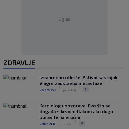
Oglas
ZDRAVLJE
Izvanredno otkriće: Aktivni sastojak
Viagre zaustavlja metastaze
|
|
2
ZNANOST
prije 6 h
Kardiolog upozorava: Evo što se
događa s krvnim tlakom ako dugo
boravite na vrućini
|
|
0
ZDRAVLJE
5. kol.