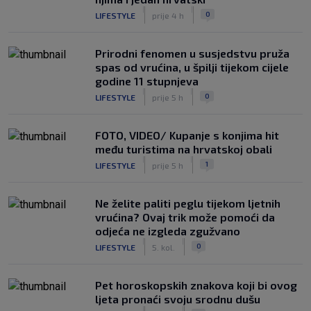
|
|
0
LIFESTYLE
prije 4 h
Prirodni fenomen u susjedstvu pruža
spas od vrućina, u špilji tijekom cijele
godine 11 stupnjeva
|
|
0
LIFESTYLE
prije 5 h
FOTO, VIDEO/ Kupanje s konjima hit
među turistima na hrvatskoj obali
|
|
1
LIFESTYLE
prije 5 h
Ne želite paliti peglu tijekom ljetnih
vrućina? Ovaj trik može pomoći da
odjeća ne izgleda zgužvano
|
|
0
LIFESTYLE
5. kol.
Pet horoskopskih znakova koji bi ovog
ljeta pronaći svoju srodnu dušu
|
|