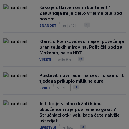
Kako je otkriven osmi kontinent?
Zealandija im je cijelo vrijeme bila pod
nosom
|
|
0
ZNANOST
prije 16 h
Klarić o Plenkovićevoj najavi povećanja
braniteljskih mirovina: Politički bod za
Možemo, ne za HDZ
|
|
16
VIJESTI
prije 9 h
Postavili novi radar na cesti, u samo 10
tjedana prikupio milijune eura
|
|
1
SVIJET
5. kol.
Je li bolje stalno držati klimu
uključenom ili je povremeno gasiti?
Stručnjaci otkrivaju kada ćete najviše
uštedjeti
|
|
0
LIFESTYLE
4. kol.