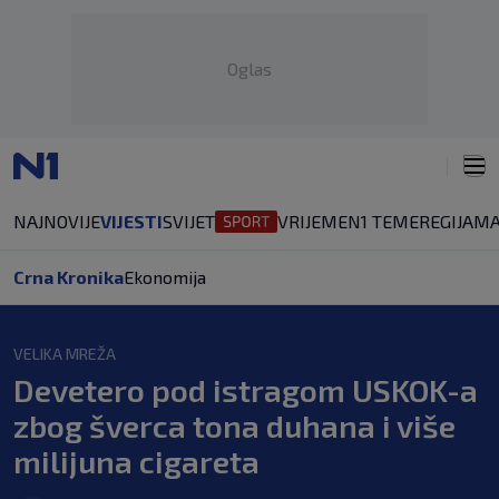
Oglas
NAJNOVIJE
VIJESTI
SVIJET
VRIJEME
N1 TEME
REGIJA
MA
Crna Kronika
Ekonomija
VELIKA MREŽA
Devetero pod istragom USKOK-a
zbog šverca tona duhana i više
milijuna cigareta