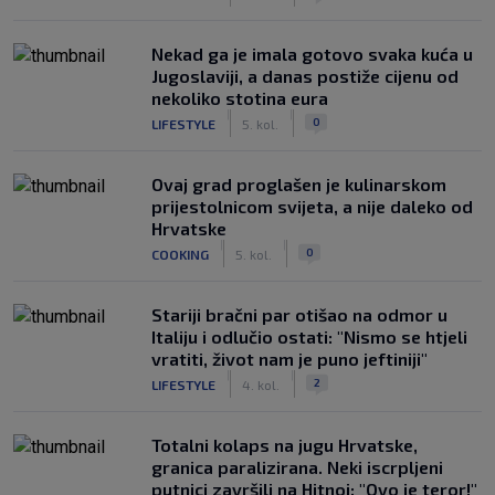
Nekad ga je imala gotovo svaka kuća u
Jugoslaviji, a danas postiže cijenu od
nekoliko stotina eura
|
|
0
LIFESTYLE
5. kol.
Ovaj grad proglašen je kulinarskom
prijestolnicom svijeta, a nije daleko od
Hrvatske
|
|
0
COOKING
5. kol.
Stariji bračni par otišao na odmor u
Italiju i odlučio ostati: "Nismo se htjeli
vratiti, život nam je puno jeftiniji"
|
|
2
LIFESTYLE
4. kol.
Totalni kolaps na jugu Hrvatske,
granica paralizirana. Neki iscrpljeni
putnici završili na Hitnoj: "Ovo je teror!"