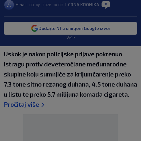
0
Hina
CRNA KRONIKA
03. lip. 2026. 14:08
|
|
|
Dodajte N1 u omiljeni Google izvor
Više
Uskok je nakon policijske prijave pokrenuo
istragu protiv deveteročlane međunarodne
skupine koju sumnjiče za krijumčarenje preko
7.3 tone sitno rezanog duhana, 4.5 tone duhana
u listu te preko 5.7 milijuna komada cigareta.
Pročitaj više