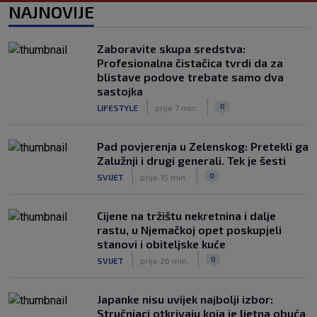
Neočekivani problemi za Dinamo:
NAJNOVIJE
Mišićeva zamjena zapela u Beogradu
|
SK
prije 1 h
Zaboravite skupa sredstva:
Rijeka u Finsku nosi minimalnu
Profesionalna čistačica tvrdi da za
prednost, bivši vratar Dinama spriječio
blistave podove trebate samo dva
veću razliku
sastojka
|
|
|
SK
prije 2 h
0
LIFESTYLE
prije 7 min.
Pad povjerenja u Zelenskog: Pretekli ga
Zalužnji i drugi generali. Tek je šesti
|
|
0
SVIJET
prije 15 min.
Cijene na tržištu nekretnina i dalje
rastu, u Njemačkoj opet poskupjeli
stanovi i obiteljske kuće
|
|
0
SVIJET
prije 26 min.
Japanke nisu uvijek najbolji izbor:
Stručnjaci otkrivaju koja je ljetna obuća