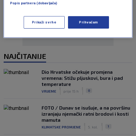
Popis partnera (dobavljača)
Oglas
Prikaži svrhe
Prihvaćam
NAJČITANIJE
Dio Hrvatske očekuje promjena
vremena: Stižu pljuskovi, bura i pad
temperature
|
|
0
VRIJEME
prije 15 h
FOTO / Dunav se isušuje, a na površinu
izranjaju njemački ratni brodovi i kosti
mamuta
|
|
1
KLIMATSKE PROMJENE
5. kol.