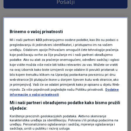
Pošalji
Brinemo o vašoj privatnosti
Mi i naši partneri
603
pohranjujemo osobne podatke, kao što su podaci o
pregledavanju ili jedinstveni identifikatori, i pristupamo im na vašem
uređaju. Odabirom opcije Prihvaćam omogućit ćete tehnologije praćenja
koje podržavaju svrhe za čije pružanje mi i naši partneri obrađujemo
podatke. Ako su alati za praćenje onemogućeni, određeni sadržaj i oglasi
Oglas
koje vidite možda više neće biti toliko relevantni za vas. Možete se vratiti
na ovaj izbornik kako biste izmijenili svoje odabire ili povukli pristanak u
bilo kojem trenutku klikom na Upravljaj postavkama poveznicu pri dnu
web-stranice [ili plutajuće ikone u donjem lijevom kutu web stranice, ako
je primjenjivo]. Vaši će se odabiri primijeniti kako je opisano u dijelu Web-
mjesto. Za više pojedinosti pogledajte našu Politiku privatnosti.
Dodatne
informacije o vašoj privatnosti
Mi i naši partneri obrađujemo podatke kako bismo pružili
sljedeće:
Korištenje preciznih geolokacijskih podataka. Aktivno skeniranje
karakteristika uređaja za identifikaciju. Pohrana i/ili pristup podacima na
uređaju. Personalizirano oglašavanje i sadržaj, mjerenje oglašavanja i
sadržaja, uvidi u publiku i razvoj usluga.