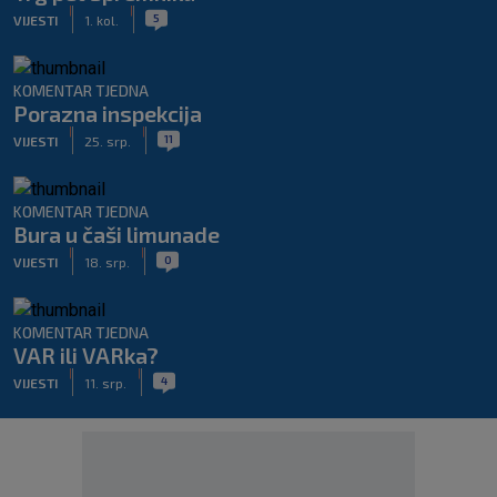
|
|
5
VIJESTI
1. kol.
KOMENTAR TJEDNA
Porazna inspekcija
|
|
11
VIJESTI
25. srp.
KOMENTAR TJEDNA
Bura u čaši limunade
|
|
0
VIJESTI
18. srp.
KOMENTAR TJEDNA
VAR ili VARka?
|
|
4
VIJESTI
11. srp.