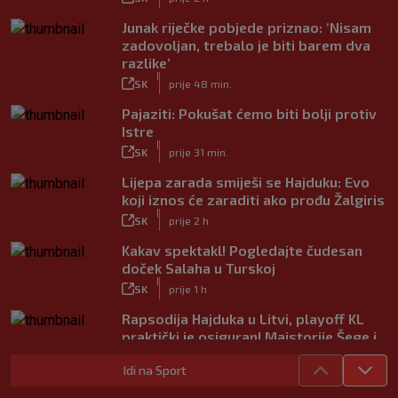
Junak riječke pobjede priznao: ‘Nisam
zadovoljan, trebalo je biti barem dva
razlike’
|
SK
prije 48 min.
Pajaziti: Pokušat ćemo biti bolji protiv
Istre
|
SK
prije 31 min.
Lijepa zarada smiješi se Hajduku: Evo
koji iznos će zaraditi ako prođu Žalgiris
|
SK
prije 2 h
Kakav spektakl! Pogledajte čudesan
doček Salaha u Turskoj
|
SK
prije 1 h
Rapsodija Hajduka u Litvi, playoff KL
praktički je osiguran! Majstorije Šege i
Pajazitija
Idi na Sport
|
SK
prije 6 h