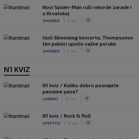
Novi Spider-Man ruši rekorde zarade i
u Hrvatskoj
|
|
0
SHOWBIZ
3. kol.
Uoči šibenskog koncerta, Thompsonov
tim publici uputio važne poruke
|
|
4
SHOWBIZ
3. kol.
N1 KVIZ
N1 kviz / Koliko dobro poznajete
pasmine pasa?
|
|
0
LJUBIMCI
13. lip.
N1 kviz / Rock & Roll
|
|
0
LIFESTYLE
8. lip.