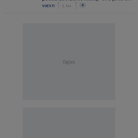
|
|
8
VIJESTI
2. kol.
Oglas