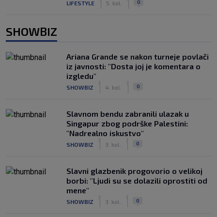
0
LIFESTYLE
5. kol.
SHOWBIZ
Ariana Grande se nakon turneje povlači
iz javnosti: "Dosta joj je komentara o
izgledu"
|
|
0
SHOWBIZ
4. kol.
Slavnom bendu zabranili ulazak u
Singapur zbog podrške Palestini:
"Nadrealno iskustvo"
|
|
0
SHOWBIZ
3. kol.
Slavni glazbenik progovorio o velikoj
borbi: "Ljudi su se dolazili oprostiti od
mene"
|
|
0
SHOWBIZ
3. kol.