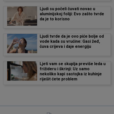
Ljudi su počeli čuvati novac u
aluminijskoj foliji: Evo zašto tvrde
da je to korisno
Ljudi tvrde da je ovo piće bolje od
vode kada su vrućine: Gasi žeđ,
čuva crijeva i daje energiju
Ljeti vam se skuplja previše leda u
frižideru i škrinji: Uz samo
nekoliko kapi sastojka iz kuhinje
riješit ćete problem