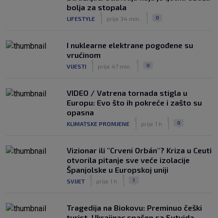
bolja za stopala
|
|
0
LIFESTYLE
prije 34 min.
I nuklearne elektrane pogođene su
vrućinom
|
|
0
VIJESTI
prije 47 min.
VIDEO / Vatrena tornada stigla u
Europu: Evo što ih pokreće i zašto su
opasna
|
|
0
KLIMATSKE PROMJENE
prije 1 h
Vizionar ili "Crveni Orbán"? Kriza u Ceuti
otvorila pitanje sve veće izolacije
Španjolske u Europskoj uniji
|
|
1
SVIJET
prije 1 h
Tragedija na Biokovu: Preminuo češki
turist, Ukrajinac spašen sa Sutvida