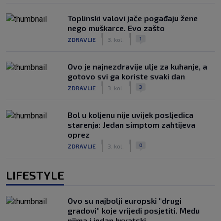
Toplinski valovi jače pogađaju žene
nego muškarce. Evo zašto
|
|
1
ZDRAVLJE
3. kol.
Ovo je najnezdravije ulje za kuhanje, a
gotovo svi ga koriste svaki dan
|
|
3
ZDRAVLJE
3. kol.
Bol u koljenu nije uvijek posljedica
starenja: Jedan simptom zahtijeva
oprez
|
|
0
ZDRAVLJE
3. kol.
LIFESTYLE
Ovo su najbolji europski "drugi
gradovi" koje vrijedi posjetiti. Među
njima i jedan hrvatski