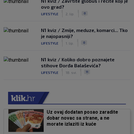
N1 kviz / Zavrtite globus i recite koji je
ovo grad?
|
|
0
LIFESTYLE
2. lip.
N1 kviz / Zmije, meduze, komarci... Tko
je najopasniji?
|
|
0
LIFESTYLE
1. lip.
N1 kviz / Koliko dobro poznajete
stihove Đorđa Balaševića?
|
|
11
LIFESTYLE
18. svi.
Uz ovaj dodatan posao zaradite
dobar novac sa strane, a ne
morate izlaziti iz kuće