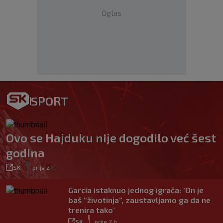
Oglas
SPORT
Ovo se Hajduku nije dogodilo već šest
godina
|
SK
prije 2 h
Garcia istaknuo jednog igrača: ‘On je
baš “životinja”, zaustavljamo ga da ne
trenira tako’
|
SK
prije 2 h