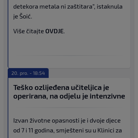
detekora metala ni zaštitara”, istaknula
je Šoić.
Više čitajte
OVDJE
.
20. pro. - 18:54
Teško ozlijeđena učiteljica je
operirana, na odjelu je intenzivne
Izvan životne opasnosti je i dvoje djece
od 7 i 11 godina, smješteni su u Klinici za