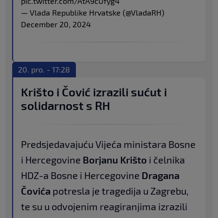
pic.twitter.com/AtA9cUfyg4
— Vlada Republike Hrvatske (@VladaRH)
December 20, 2024
20. pro. - 17:28
Krišto i Čović izrazili sućut i
solidarnost s RH
Predsjedavajuću Vijeća ministara Bosne
i Hercegovine
Borjanu Krišto
i čelnika
HDZ-a Bosne i Hercegovine
Dragana
Čovića
potresla je tragedija u Zagrebu,
te su u odvojenim reagiranjima izrazili