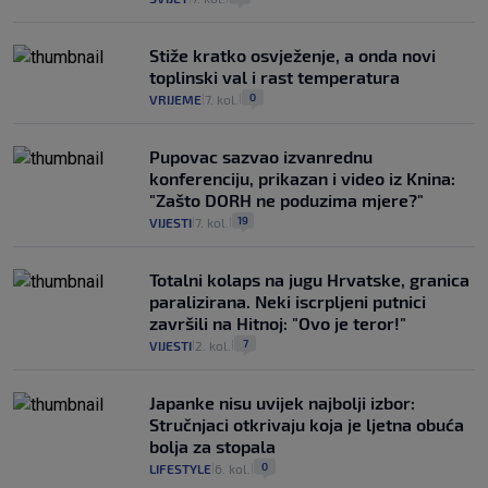
Stiže kratko osvježenje, a onda novi
toplinski val i rast temperatura
0
VRIJEME
7. kol.
|
|
Pupovac sazvao izvanrednu
konferenciju, prikazan i video iz Knina:
"Zašto DORH ne poduzima mjere?"
19
VIJESTI
7. kol.
|
|
Totalni kolaps na jugu Hrvatske, granica
paralizirana. Neki iscrpljeni putnici
završili na Hitnoj: "Ovo je teror!"
7
VIJESTI
2. kol.
|
|
Japanke nisu uvijek najbolji izbor:
Stručnjaci otkrivaju koja je ljetna obuća
bolja za stopala
0
LIFESTYLE
6. kol.
|
|