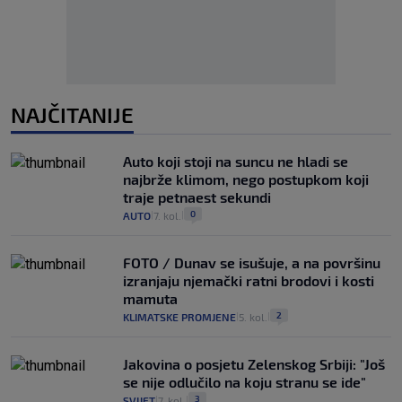
NAJČITANIJE
Auto koji stoji na suncu ne hladi se
najbrže klimom, nego postupkom koji
traje petnaest sekundi
0
AUTO
7. kol.
|
|
FOTO / Dunav se isušuje, a na površinu
izranjaju njemački ratni brodovi i kosti
mamuta
2
KLIMATSKE PROMJENE
5. kol.
|
|
Jakovina o posjetu Zelenskog Srbiji: "Još
se nije odlučilo na koju stranu se ide"
3
SVIJET
7. kol.
|
|