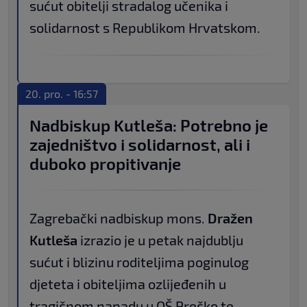
sućut obitelji stradalog učenika i
solidarnost s Republikom Hrvatskom.
20. pro. - 16:57
Nadbiskup Kutleša: Potrebno je
zajedništvo i solidarnost, ali i
duboko propitivanje
Zagrebački nadbiskup mons.
Dražen
Kutleša
izrazio je u petak najdublju
sućut i blizinu roditeljima poginulog
djeteta i obiteljima ozlijeđenih u
tragičnom napadu u OŠ Prečko te