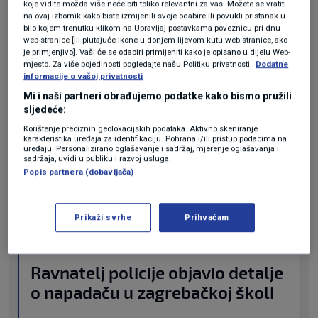
koje vidite možda više neće biti toliko relevantni za vas. Možete se vratiti
na ovaj izbornik kako biste izmijenili svoje odabire ili povukli pristanak u
“Neprekidno sam u komunikaciji s
bilo kojem trenutku klikom na Upravljaj postavkama poveznicu pri dnu
web-stranice [ili plutajuće ikone u donjem lijevom kutu web stranice, ako
ravnateljima i djelatnicima u bolnicama.
je primjenjivo]. Vaši će se odabiri primijeniti kako je opisano u dijelu Web-
mjesto. Za više pojedinosti pogledajte našu Politiku privatnosti.
Dodatne
I Ozlijeđeni su hemodinamski stabilno –
informacije o vašoj privatnosti
tj. izvan su životne opasnosti. O njima
Mi i naši partneri obrađujemo podatke kako bismo pružili
sljedeće:
dobro brinu timovi u bolnicama”, kazala
Korištenje preciznih geolokacijskih podataka. Aktivno skeniranje
je ministrica
Irena Hrstić
za
HRT
.
karakteristika uređaja za identifikaciju. Pohrana i/ili pristup podacima na
uređaju. Personalizirano oglašavanje i sadržaj, mjerenje oglašavanja i
sadržaja, uvidi u publiku i razvoj usluga.
Više čitajte
OVDJE
.
Popis partnera (dobavljača)
Prikaži svrhe
Prihvaćam
20. pro. - 20:44
Ravnatelj policije objavio detalje
o napadaču u zagrebačkoj školi