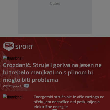
Oglas
SPORT
Grozdanić: Struje i goriva na jesen ne
bi trebalo manjkati no s plinom bi
moglo biti problema
0
VIJESTI
prije 1 h
|
|
Energetski stručnjak: Iz više razloga ne
očekujem nestašice niti poskupljenja
električne energije