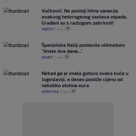
Vučković: Ne postoji hitna sanacija
ovakvog heterogenog sastava otpada.
Građani su s razlogom zabrinuti!
17
VIJESTI
7. kol.
|
|
Španjolska Italiji postavila ultimatum:
"Imate dva dana..."
0
SVIJET
7. kol.
|
|
Nekad ga je imala gotovo svaka kuća u
Jugoslaviji, a danas postiže cijenu od
nekoliko stotina eura
0
LIFESTYLE
5. kol.
|
|