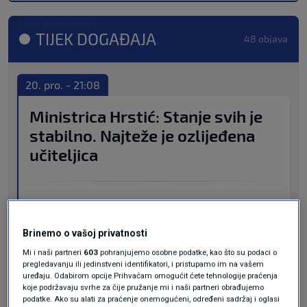
TIJEK DOGAĐAJA
48 objava
20. pro. - 21:08
Ministrica Hrstić: Stanje svih je
stabilno. Najteže je ozlijeđena
učiteljica
Stanje svih ozlijeđenih stabilno je.
Najteže je ozlijeđena učiteljica koja je
Brinemo o vašoj privatnosti
operirana u KB Sveti duh i trenutačno je
Mi i naši partneri
603
pohranjujemo osobne podatke, kao što su podaci o
pregledavanju ili jedinstveni identifikatori, i pristupamo im na vašem
na respiratoru u jedinici intenzivnog
uređaju. Odabirom opcije Prihvaćam omogućit ćete tehnologije praćenja
koje podržavaju svrhe za čije pružanje mi i naši partneri obrađujemo
liječenja.
podatke. Ako su alati za praćenje onemogućeni, određeni sadržaj i oglasi