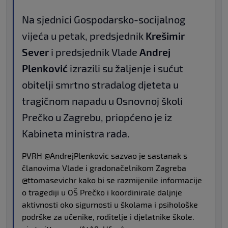
Na sjednici Gospodarsko-socijalnog
vijeća u petak, predsjednik
Krešimir
Sever
i predsjednik Vlade
Andrej
Plenković
izrazili su žaljenje i sućut
obitelji smrtno stradalog djeteta u
tragičnom napadu u Osnovnoj školi
Prečko u Zagrebu, priopćeno je iz
Kabineta ministra rada.
PVRH
@AndrejPlenkovic
sazvao je sastanak s
članovima Vlade i gradonačelnikom Zagreba
@ttomasevichr
kako bi se razmijenile informacije
o tragediji u OŠ Prečko i koordinirale daljnje
aktivnosti oko sigurnosti u školama i psihološke
podrške za učenike, roditelje i djelatnike škole.