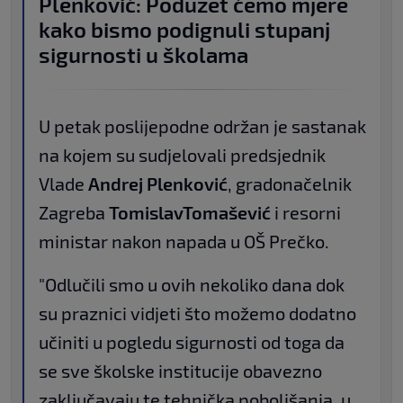
Plenković: Poduzet ćemo mjere
kako bismo podignuli stupanj
sigurnosti u školama
U petak poslijepodne održan je sastanak
na kojem su sudjelovali predsjednik
Vlade
Andrej Plenković
, gradonačelnik
Zagreba
Tomislav
Tomašević
i resorni
ministar nakon napada u OŠ Prečko.
"O
dlučili smo u ovih nekoliko dana dok
su praznici vidjeti što možemo dodatno
učiniti u pogledu sigurnosti od toga da
se sve školske institucije obavezno
zaključavaju te tehnička poboljšanja, u