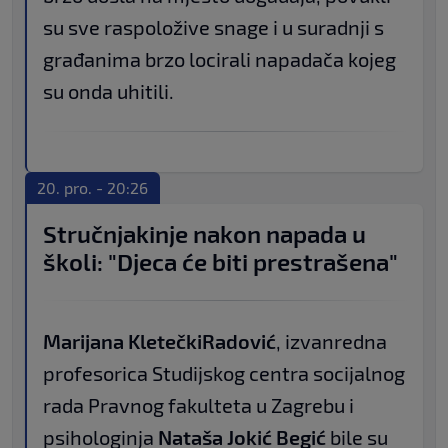
su sve raspoložive snage i u suradnji s
građanima brzo locirali napadača kojeg
su onda uhitili.
20. pro. - 20:26
Stručnjakinje nakon napada u
školi: "Djeca će biti prestrašena"
Marijana Kletečki
Radović
, izvanredna
profesorica Studijskog centra socijalnog
rada Pravnog fakulteta u Zagrebu i
psihologinja
Nataša Jokić Begić
bile su