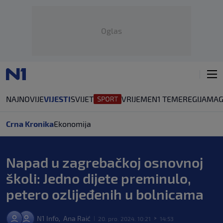
Oglas
NAJNOVIJE
VIJESTI
SVIJET
VRIJEME
N1 TEME
REGIJA
MAG
Crna Kronika
Ekonomija
Napad u zagrebačkoj osnovnoj
školi: Jedno dijete preminulo,
petero ozlijeđenih u bolnicama
N1 Info
Ana Raić
,
20. pro. 2024. 10:21
14:53
|
>