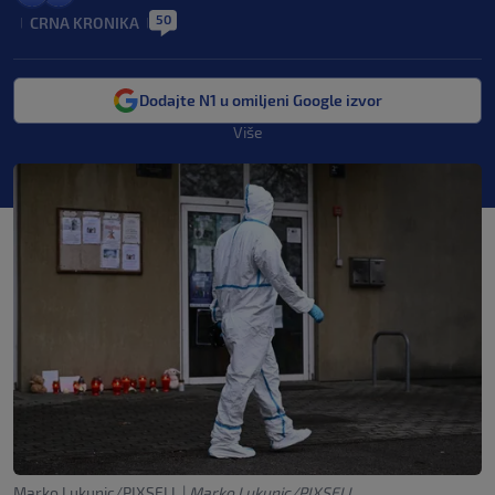
50
CRNA KRONIKA
|
|
Dodajte N1 u omiljeni Google izvor
Više
Marko Lukunic/PIXSELL
|
Marko Lukunic/PIXSELL