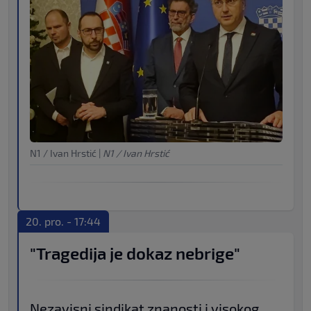
N1 / Ivan Hrstić
|
N1 / Ivan Hrstić
20. pro. - 17:44
"Tragedija je dokaz nebrige"
Nezavisni sindikat znanosti i visokog