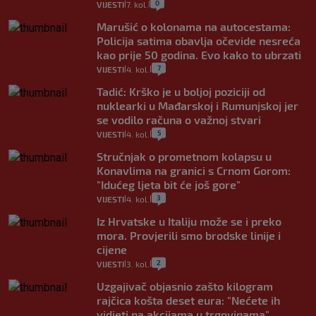
0
VIJESTI
7. kol.
|
|
Marušić o kolonama na autocestama:
Policija satima obavlja očevide nesreća
kao prije 50 godina. Evo kako to ubrzati
7
VIJESTI
4. kol.
|
|
Tadić: Krško je u boljoj poziciji od
nuklearki u Mađarskoj i Rumunjskoj jer
se vodilo računa o važnoj stvari
5
VIJESTI
4. kol.
|
|
Stručnjak o prometnom kolapsu u
Konavlima na granici s Crnom Gorom:
"Idućeg ljeta bit će još gore"
3
VIJESTI
4. kol.
|
|
Iz Hrvatske u Italiju može se i preko
mora. Provjerili smo brodske linije i
cijene
2
VIJESTI
3. kol.
|
|
Uzgajivač objasnio zašto kilogram
rajčica košta deset eura: "Nećete ih
vidjeti na akcijama u trgovinama"