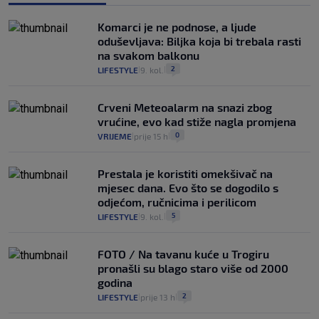
Komarci je ne podnose, a ljude
oduševljava: Biljka koja bi trebala rasti
na svakom balkonu
2
LIFESTYLE
9. kol.
|
|
Crveni Meteoalarm na snazi zbog
vrućine, evo kad stiže nagla promjena
0
VRIJEME
prije 15 h
|
|
Prestala je koristiti omekšivač na
mjesec dana. Evo što se dogodilo s
odjećom, ručnicima i perilicom
5
LIFESTYLE
9. kol.
|
|
FOTO / Na tavanu kuće u Trogiru
pronašli su blago staro više od 2000
godina
2
LIFESTYLE
prije 13 h
|
|