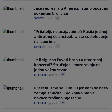
Jača represija u Americi: Trump opozvao
šokantan broj viza
0
SVIJET
prije 1 h
|
|
"Prijatelji, ne očajavajmo": Rusija jedinoj
antiratnoj stranci zabranila sudjelovanje
na izborima
0
SVIJET
prije 1 h
|
|
Je li sigurno čuvati hranu u otvorenoj
konzervi? Stručnjaci upozoravaju na
jednu važnu stvar
0
LIFESTYLE
prije 1 h
|
|
Preselili smo se u Italiju jer nam se naša
zemlja smučila: Evo koliko manje
novaca trošimo mjesečno
0
LIFESTYLE
prije 1 h
|
|