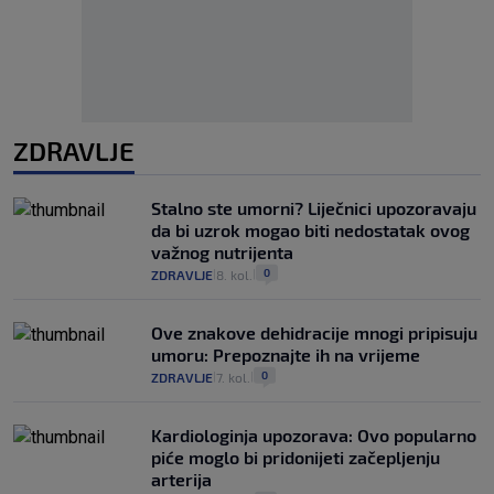
ZDRAVLJE
Stalno ste umorni? Liječnici upozoravaju
da bi uzrok mogao biti nedostatak ovog
važnog nutrijenta
0
ZDRAVLJE
8. kol.
|
|
Ove znakove dehidracije mnogi pripisuju
umoru: Prepoznajte ih na vrijeme
0
ZDRAVLJE
7. kol.
|
|
Kardiologinja upozorava: Ovo popularno
piće moglo bi pridonijeti začepljenju
arterija