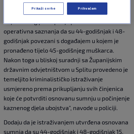
VIJESTI
23. tra.
|
Prikaži svrhe
Prihvaćam
"Tijekom tog postupanja potvrdila su se
operativna saznanja da su 44-godišnjak i 48-
godišnjak povezani s događajem u kojem je
pronađeno tijelo 45-godišnjeg muškarca.
Nakon toga u bliskoj suradnji sa Županijskim
državnim odvjetništvom u Splitu provedeno je
temeljito kriminalističko istraživanje
usmjereno prema prikupljanju svih činjenica
koje će potvrditi osnovanu sumnju u počinjenje
kaznenog djela ubojstva​", navode u policiji.
Dodaju da je istraživanjem utvrđena osnovana
sumnja da su 44-godišnjak i 48-godišnjak 15.