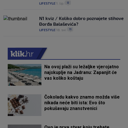
0
LIFESTYLE
1. lip.
|
|
N1 kviz / Koliko dobro poznajete stihove
Đorđa Balaševića?
11
LIFESTYLE
18. svi.
|
|
Na ovoj plaži su ležaljke vjerojatno
najskuplje na Jadranu: Zapanjit će
vas koliko koštaju
Čokoladu kakvo znamo možda više
nikada neće biti ista: Evo što
pokušavaju znanstvenici
Ovo je prva stvar koju trebate