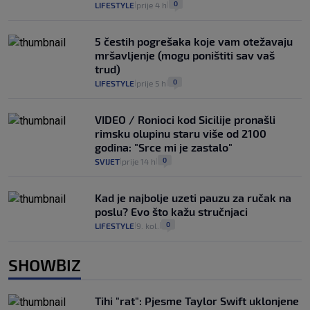
0
LIFESTYLE
prije 4 h
|
|
5 čestih pogrešaka koje vam otežavaju
mršavljenje (mogu poništiti sav vaš
trud)
0
LIFESTYLE
prije 5 h
|
|
VIDEO / Ronioci kod Sicilije pronašli
rimsku olupinu staru više od 2100
godina: "Srce mi je zastalo"
0
SVIJET
prije 14 h
|
|
Kad je najbolje uzeti pauzu za ručak na
poslu? Evo što kažu stručnjaci
0
LIFESTYLE
9. kol.
|
|
SHOWBIZ
Tihi "rat": Pjesme Taylor Swift uklonjene