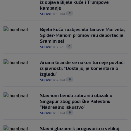
iz objava Bijele kuće i Trumpove
kampanje
2
SHOWBIZ
9. kol.
|
|
Bijela kuća razbjesnila fanove Marvela,
Spider-Manom promovirali deportacije:
Sramim se!
0
SHOWBIZ
7. kol.
|
|
Ariana Grande se nakon turneje povlači
iz javnosti: "Dosta joj je komentara o
izgledu"
0
SHOWBIZ
4. kol.
|
|
Slavnom bendu zabranili ulazak u
Singapur zbog podrške Palestini:
"Nadrealno iskustvo"
0
SHOWBIZ
3. kol.
|
|
Slavni glazbenik progovorio o velikoj