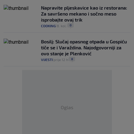
Napravite pljeskavice kao iz restorana:
Za savršeno mekano i sočno meso
isprobajte ovaj trik
0
COOKING
8. kol.
|
|
Bosilj: Slučaj opasnog otpada u Gospiću
tiče se i Varaždina. Najodgovorniji za
ovo stanje je Plenković
8
VIJESTI
prije 12 h
|
|
Oglas