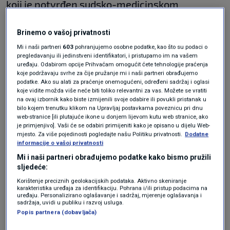
koji ​je potvrđen sudsko-medicinskom
obdukcijom 25. travnja.​
Brinemo o vašoj privatnosti
Dan nakon pronalaska tijela, u utorak, 22.
Mi i naši partneri
603
pohranjujemo osobne podatke, kao što su podaci o
pregledavanju ili jedinstveni identifikatori, i pristupamo im na vašem
travnja, tijekom ciljanih aktivnosti policijski
uređaju. Odabirom opcije Prihvaćam omogućit ćete tehnologije praćenja
koje podržavaju svrhe za čije pružanje mi i naši partneri obrađujemo
službenici kod tri ​su osobe pronašli 816,1 gram
podatke. Ako su alati za praćenje onemogućeni, određeni sadržaj i oglasi
koje vidite možda više neće biti toliko relevantni za vas. Možete se vratiti
kokain​a. Uhitili su 44-godišnjaka koji je
na ovaj izbornik kako biste izmijenili svoje odabire ili povukli pristanak u
bilo kojem trenutku klikom na Upravljaj postavkama poveznicu pri dnu
pokušao pobjeći motociklom, a u osobnom
web-stranice [ili plutajuće ikone u donjem lijevom kutu web stranice, ako
vozilu su se nalazili 48-godišnjak i 19-
je primjenjivo]. Vaši će se odabiri primijeniti kako je opisano u dijelu Web-
mjesto. Za više pojedinosti pogledajte našu Politiku privatnosti.
Dodatne
godišnjak. Nakon kriminalističkog istraživanja i
informacije o vašoj privatnosti
Mi i naši partneri obrađujemo podatke kako bismo pružili
privođenja 44-godišnjaku i 48-godišnjaku je
sljedeće:
određen istražni zatvor.
Korištenje preciznih geolokacijskih podataka. Aktivno skeniranje
karakteristika uređaja za identifikaciju. Pohrana i/ili pristup podacima na
uređaju. Personalizirano oglašavanje i sadržaj, mjerenje oglašavanja i
sadržaja, uvidi u publiku i razvoj usluga.
Zaustavili ih zbog droge: Priveden
Popis partnera (dobavljača)
trojac povezan s pronalaskom tijela
kod Solina