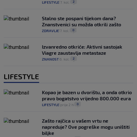
2
LIFESTYLE
7. kol.
|
|
Stalno ste pospani tijekom dana?
Znanstvenici su možda otkrili zašto
0
ZDRAVLJE
7. kol.
|
|
Izvanredno otkriće: Aktivni sastojak
Viagre zaustavlja metastaze
2
ZNANOST
6. kol.
|
|
LIFESTYLE
Kopao je bazen u dvorištu, a onda otkrio
pravo bogatstvo vrijedno 800.000 eura
0
LIFESTYLE
prije 2 h
|
|
Zašto rajčica u vašem vrtu ne
napreduje? Ove pogreške mogu uništiti
biljke