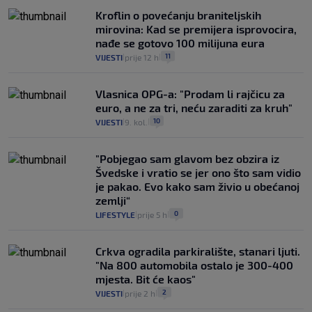
Kroflin o povećanju braniteljskih
mirovina: Kad se premijera isprovocira,
nađe se gotovo 100 milijuna eura
11
VIJESTI
prije 12 h
|
|
Vlasnica OPG-a: "Prodam li rajčicu za
euro, a ne za tri, neću zaraditi za kruh"
10
VIJESTI
9. kol.
|
|
"Pobjegao sam glavom bez obzira iz
Švedske i vratio se jer ono što sam vidio
je pakao. Evo kako sam živio u obećanoj
zemlji“
0
LIFESTYLE
prije 5 h
|
|
Crkva ogradila parkiralište, stanari ljuti.
"Na 800 automobila ostalo je 300-400
mjesta. Bit će kaos"
2
VIJESTI
prije 2 h
|
|