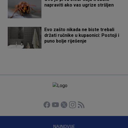
napraviti ako vas ugrize stršljen
Evo zašto nikada ne biste trebali
držati ručnike u kupaonici: Postoji i
puno bolje riješenje
NAJNOVIJE