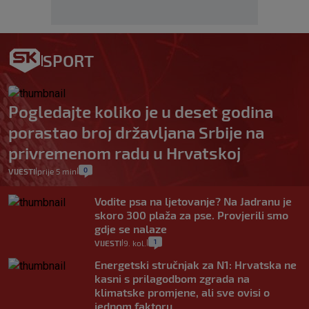
SPORT
Pogledajte koliko je u deset godina
porastao broj državljana Srbije na
privremenom radu u Hrvatskoj
0
VIJESTI
prije 5 min
|
|
Vodite psa na ljetovanje? Na Jadranu je
skoro 300 plaža za pse. Provjerili smo
gdje se nalaze
1
VIJESTI
9. kol.
|
|
Energetski stručnjak za N1: Hrvatska ne
kasni s prilagodbom zgrada na
klimatske promjene, ali sve ovisi o
jednom faktoru