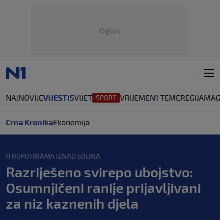
Oglas
NAJNOVIJE
VIJESTI
SVIJET
VRIJEME
N1 TEME
REGIJA
MAG
Crna Kronika
Ekonomija
U RUPOTINAMA IZNAD SOLINA
Razriješeno svirepo ubojstvo:
Osumnjičeni ranije prijavljivani
za niz kaznenih djela