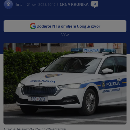
0
Hina
CRNA KRONIKA
21. svi. 2025. 16:17
|
|
|
Dodajte N1 u omiljeni Google izvor
Više
Hrvoje Jelavic/PIXSELL/Ilustracija