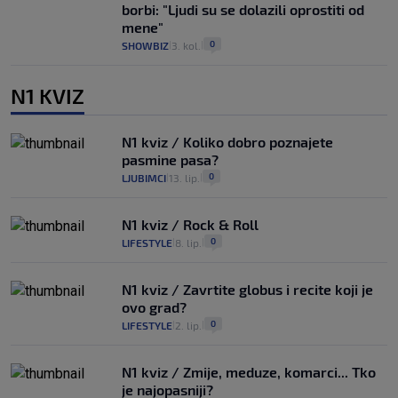
borbi: "Ljudi su se dolazili oprostiti od
mene"
0
SHOWBIZ
3. kol.
|
|
N1 KVIZ
N1 kviz / Koliko dobro poznajete
pasmine pasa?
0
LJUBIMCI
13. lip.
|
|
N1 kviz / Rock & Roll
0
LIFESTYLE
8. lip.
|
|
N1 kviz / Zavrtite globus i recite koji je
ovo grad?
0
LIFESTYLE
2. lip.
|
|
N1 kviz / Zmije, meduze, komarci... Tko
je najopasniji?