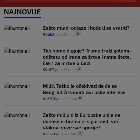
"Idućeg ljeta bit će još gore"
3
VIJESTI
4. kol.
NAJNOVIJE
|
|
Iz Hrvatske u Italiju može se i preko
mora. Provjerili smo brodske linije i
Zašto mladi odlaze i hoće li se vratiti?
cijene
0
REGIJA
prije 8 min
|
|
2
VIJESTI
3. kol.
|
|
Tko kome duguje? Trump traži golemu
odštetu od Irana za žrtve i ratne štete,
čak i za mrtve u Gazi
0
SVIJET
prije 13 min
|
|
Milić: Teško je očekivati da će se
Beograd žrtvovati za ruske interese
0
VIJESTI
prije 37 min
|
|
Zašto milijuni iz Europske unije ne
donose ni brzinu ni sigurnost, već
vlakovi voze sve sporije?
0
VIJESTI
prije 49 min
|
|