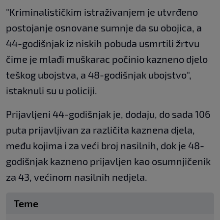
​"Kriminalističkim istraživanjem ​je utvrđen​o
postojanje osnovane sumnje da su ​obojica, a
44-godišnjak iz niskih pobuda usmrtili žrtvu
čime je ​mlađi muškarac počinio kazneno djelo
teško​g ubojstv​a, a 48-godišnjak ubojstvo",
istaknuli su u policiji​.
Prijavljeni 44-godišnjak je, dodaju, do sada 106
puta prijavljivan za različita kaznena djela,
među kojima i za veći broj nasilnih, dok je 48-
godišnjak kazneno prijavljen kao osumnjičenik
za 43, većinom nasilnih nedjela.
Teme