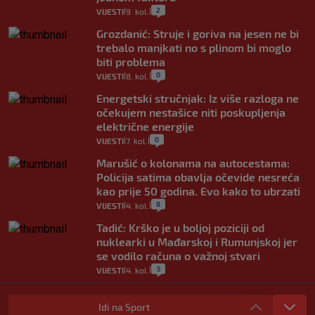
2
VIJESTI
9. kol.
|
|
Grozdanić: Struje i goriva na jesen ne bi
trebalo manjkati no s plinom bi moglo
biti problema
0
VIJESTI
8. kol.
|
|
Energetski stručnjak: Iz više razloga ne
očekujem nestašice niti poskupljenja
električne energije
0
VIJESTI
7. kol.
|
|
Marušić o kolonama na autocestama:
Policija satima obavlja očevide nesreća
kao prije 50 godina. Evo kako to ubrzati
8
VIJESTI
4. kol.
|
|
Tadić: Krško je u boljoj poziciji od
nuklearki u Mađarskoj i Rumunjskoj jer
se vodilo računa o važnoj stvari
5
VIJESTI
4. kol.
|
|
Stručnjak o prometnom kolapsu u
Konavlima na granici s Crnom Gorom:
Idi na Sport