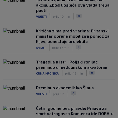
SK
prije 6 h
akciju: Zbog Gospića ova Vlada treba
Zekić sasuo kritike nakon remija: ‘O
pasti!
problemima možemo pričati tri dana’
|
|
0
VIJESTI
prije 10 min
|
SK
prije 4 h
Kritična zima pred vratima: Britanski
ministar obrane mobilizira pomoć za
Kijev, ponestaje projektila
|
|
0
SVIJET
prije 37 min
Tragedija u Istri: Poljski ronilac
preminuo u medulinskom akvatoriju
|
|
0
CRNA KRONIKA
prije 48 min
Preminuo akademik Ivo Šlaus
|
|
0
VIJESTI
prije 1 h
Četiri godine bez pravde: Prijava za
smrt vatrogasca Komlenca ide DORH-u
|
|