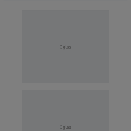
Oglas
Oglas