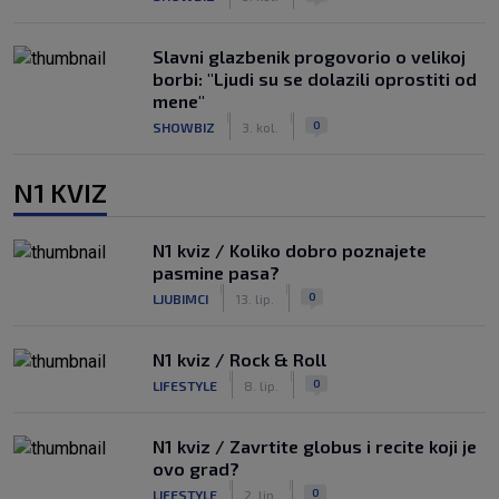
Slavni glazbenik progovorio o velikoj
borbi: "Ljudi su se dolazili oprostiti od
mene"
|
|
0
SHOWBIZ
3. kol.
N1 KVIZ
N1 kviz / Koliko dobro poznajete
pasmine pasa?
|
|
0
LJUBIMCI
13. lip.
N1 kviz / Rock & Roll
|
|
0
LIFESTYLE
8. lip.
N1 kviz / Zavrtite globus i recite koji je
ovo grad?
|
|
0
LIFESTYLE
2. lip.