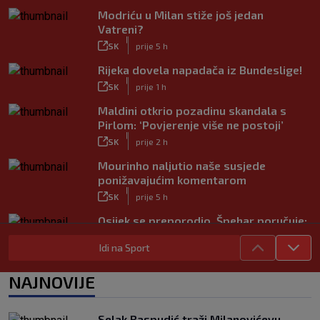
Modriću u Milan stiže još jedan
Vatreni?
|
SK
prije 5 h
Rijeka dovela napadača iz Bundeslige!
|
SK
prije 1 h
Maldini otkrio pozadinu skandala s
Pirlom: ‘Povjerenje više ne postoji’
|
SK
prije 2 h
Mourinho naljutio naše susjede
ponižavajućim komentarom
|
SK
prije 5 h
Osijek se preporodio, Špehar poručuje:
‘Mogu se nadati Europi’
Idi na Sport
|
SK
prije 3 h
Carević nakon drugog poraza: ‘Ne
NAJNOVIJE
mogu biti ljutit, ovo nam mora biti
putokaz’
|
Selak Raspudić traži Milanovićevu