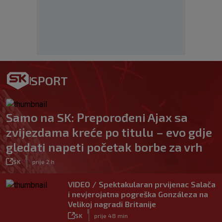
SPORT
Samo na SK: Preporođeni Ajax sa
zvijezdama kreće po titulu – evo gdje
gledati napeti početak borbe za vrh
|
SK
prije 2 h
VIDEO / Spektakularan prvijenac Salača
i nevjerojatna pogreška Gonzáleza na
Velikoj nagradi Britanije
|
SK
prije 48 min