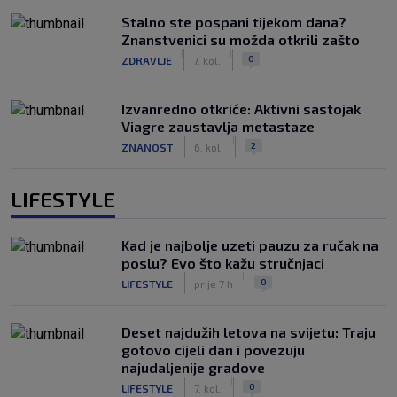
Stalno ste pospani tijekom dana?
Znanstvenici su možda otkrili zašto
|
|
0
ZDRAVLJE
7. kol.
Izvanredno otkriće: Aktivni sastojak
Viagre zaustavlja metastaze
|
|
2
ZNANOST
6. kol.
LIFESTYLE
Kad je najbolje uzeti pauzu za ručak na
poslu? Evo što kažu stručnjaci
|
|
0
LIFESTYLE
prije 7 h
Deset najdužih letova na svijetu: Traju
gotovo cijeli dan i povezuju
najudaljenije gradove
|
|
0
LIFESTYLE
7. kol.