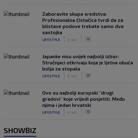
Zaboravite skupa sredstva:
Profesionalna čistačica tvrdi da za
blistave podove trebate samo dva
sastojka
|
|
0
LIFESTYLE
6. kol.
Japanke nisu uvijek najbolji izbor:
Stručnjaci otkrivaju koja je ljetna obuća
bolja za stopala
|
|
0
LIFESTYLE
6. kol.
Ovo su najbolji europski "drugi
gradovi" koje vrijedi posjetiti. Među
njima i jedan hrvatski
|
|
0
LIFESTYLE
6. kol.
SHOWBIZ