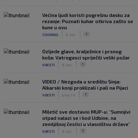
Većina ljudi koristi pogrešnu dasku za
rezanje: Poznati kuhar otkriva zašto se
kune u ovu
|
|
1
COOKING
8. kol.
Ozljede glave, kralježnice i prsnog
koša: Vatrogasci spriječili veliki požar
|
|
1
VIJESTI
8. kol.
VIDEO / Nezgoda u središtu Sinja:
Alkarski konji proklizali i pali na Pijaci
|
|
1
VIJESTI
prije 1 h
Miletić sve dostavio MUP-u: "Sumnjivi
otpad nalazi se i kod Udbine, na
zemljišnoj čestici u vlasništvu države"
|
|
7
VIJESTI
8. kol.