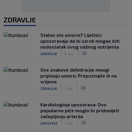
ZDRAVLJE
Stalno ste umorni? Liječnici
upozoravaju da bi uzrok mogao biti
nedostatak ovog važnog nutrijenta
|
|
0
ZDRAVLJE
8. kol.
Ove znakove dehidracije mnogi
pripisuju umoru: Prepoznajte ih na
vrijeme
|
|
0
ZDRAVLJE
7. kol.
Kardiologinja upozorava: Ovo
popularno piće moglo bi pridonijeti
začepljenju arterija
|
|
2
LIFESTYLE
7. kol.