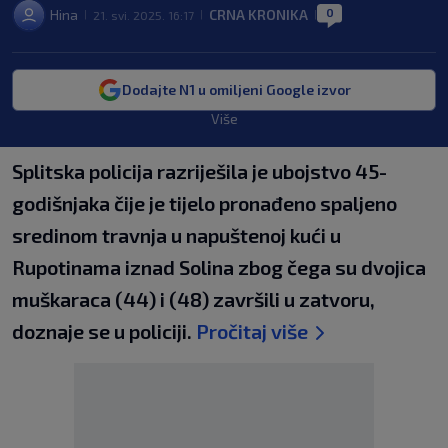
0
Hina
CRNA KRONIKA
21. svi. 2025. 16:17
|
|
|
Dodajte N1 u omiljeni Google izvor
Više
Splitska policija razriješila je ubojstvo 45-
godišnjaka čije je tijelo pronađeno spaljeno
sredinom travnja u napuštenoj kući u
Rupotinama iznad Solina zbog čega su dvojica
muškaraca (44) i (48) završili u zatvoru,
doznaje se u policiji.
Pročitaj više