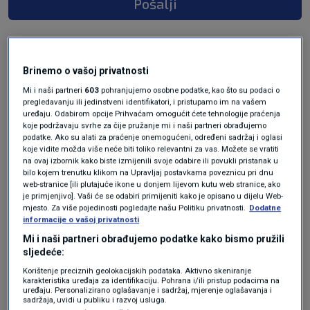
Pošalji
Brinemo o vašoj privatnosti
Mi i naši partneri
603
pohranjujemo osobne podatke, kao što su podaci o
pregledavanju ili jedinstveni identifikatori, i pristupamo im na vašem
uređaju. Odabirom opcije Prihvaćam omogućit ćete tehnologije praćenja
koje podržavaju svrhe za čije pružanje mi i naši partneri obrađujemo
podatke. Ako su alati za praćenje onemogućeni, određeni sadržaj i oglasi
koje vidite možda više neće biti toliko relevantni za vas. Možete se vratiti
Oglas
na ovaj izbornik kako biste izmijenili svoje odabire ili povukli pristanak u
bilo kojem trenutku klikom na Upravljaj postavkama poveznicu pri dnu
web-stranice [ili plutajuće ikone u donjem lijevom kutu web stranice, ako
je primjenjivo]. Vaši će se odabiri primijeniti kako je opisano u dijelu Web-
mjesto. Za više pojedinosti pogledajte našu Politiku privatnosti.
Dodatne
informacije o vašoj privatnosti
Mi i naši partneri obrađujemo podatke kako bismo pružili
sljedeće:
Korištenje preciznih geolokacijskih podataka. Aktivno skeniranje
karakteristika uređaja za identifikaciju. Pohrana i/ili pristup podacima na
uređaju. Personalizirano oglašavanje i sadržaj, mjerenje oglašavanja i
sadržaja, uvidi u publiku i razvoj usluga.