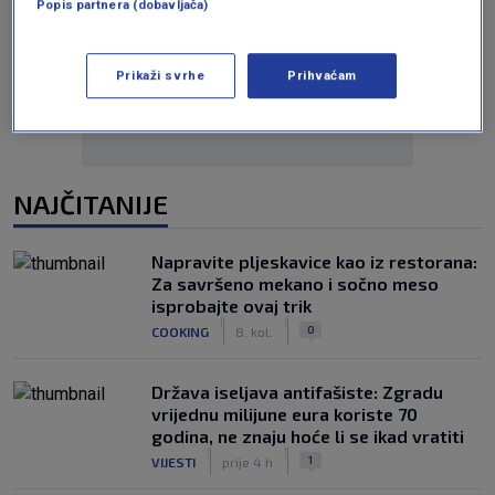
Popis partnera (dobavljača)
Oglas
Prikaži svrhe
Prihvaćam
NAJČITANIJE
Napravite pljeskavice kao iz restorana:
Za savršeno mekano i sočno meso
isprobajte ovaj trik
|
|
0
COOKING
8. kol.
Država iseljava antifašiste: Zgradu
vrijednu milijune eura koriste 70
godina, ne znaju hoće li se ikad vratiti
|
|
1
VIJESTI
prije 4 h