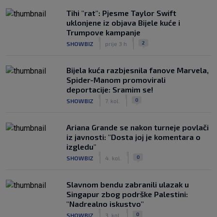
Tihi "rat": Pjesme Taylor Swift
uklonjene iz objava Bijele kuće i
Trumpove kampanje
|
|
2
SHOWBIZ
prije 3 h
Bijela kuća razbjesnila fanove Marvela,
Spider-Manom promovirali
deportacije: Sramim se!
|
|
0
SHOWBIZ
7. kol.
Ariana Grande se nakon turneje povlači
iz javnosti: "Dosta joj je komentara o
izgledu"
|
|
0
SHOWBIZ
4. kol.
Slavnom bendu zabranili ulazak u
Singapur zbog podrške Palestini:
"Nadrealno iskustvo"
|
|
0
SHOWBIZ
3. kol.