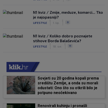
N1 kviz / Zmije, meduze, komarci... Tko
je najopasniji?
|
|
0
LIFESTYLE
1. lip.
N1 kviz / Koliko dobro poznajete
stihove Đorđa Balaševića?
|
|
11
LIFESTYLE
18. svi.
Sovjeti su 20 godina kopali prema
središtu Zemlje, a onda su morali
odustati: Ono što su otkrili bilo je
potpuno neočekivano
Renovirali kuhinju i pronašli