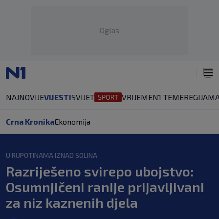
Oglas
NAJNOVIJE
VIJESTI
SVIJET
VRIJEME
N1 TEME
REGIJA
MA
Crna Kronika
Ekonomija
U RUPOTINAMA IZNAD SOLINA
Razriješeno svirepo ubojstvo:
Osumnjičeni ranije prijavljivani
za niz kaznenih djela