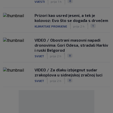
0
VIJESTI
prije 1 h
Prizori kao usred jeseni, a tek je
kolovoz: Evo što se događa s drvećem
|
|
1
KLIMATSKE PROMJENE
prije 2 h
VIDEO / Obostrani masovni napadi
dronovima: Gori Odesa, stradali Harkiv
i ruski Belgorod
|
|
0
SVIJET
prije 2 h
VIDEO / Za dlaku izbjegnut sudar
zrakoplova u sidnejskoj zračnoj luci
|
|
0
SVIJET
prije 2 h