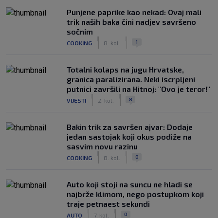
Punjene paprike kao nekad: Ovaj mali
trik naših baka čini nadjev savršeno
sočnim
|
|
1
COOKING
8. kol.
Totalni kolaps na jugu Hrvatske,
granica paralizirana. Neki iscrpljeni
putnici završili na Hitnoj: "Ovo je teror!"
|
|
8
VIJESTI
2. kol.
Bakin trik za savršen ajvar: Dodaje
jedan sastojak koji okus podiže na
sasvim novu razinu
|
|
0
COOKING
8. kol.
Auto koji stoji na suncu ne hladi se
najbrže klimom, nego postupkom koji
traje petnaest sekundi
|
|
0
AUTO
7. kol.